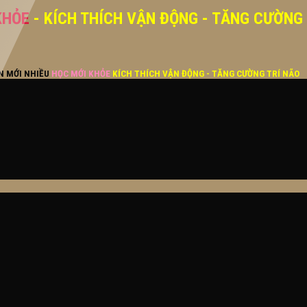
KHỎE
- KÍCH THÍCH VẬN ĐỘNG - TĂNG CƯỜNG
ĂN MỚI NHIỀU
HỌC MỚI KHỎE
KÍCH THÍCH VẬN ĐỘNG - TĂNG CƯỜNG TRÍ NÃO