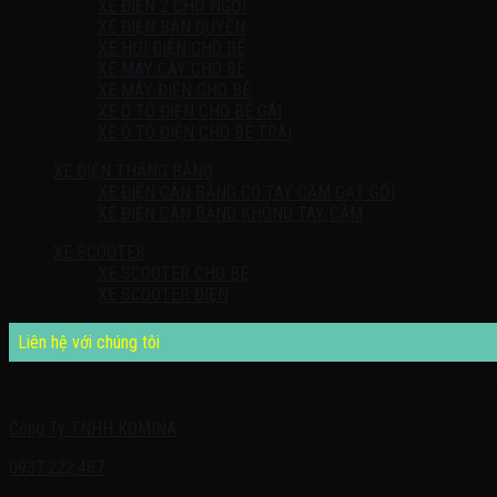
XE ĐIỆN 2 CHỖ NGỒI
XE ĐIỆN BẢN QUYỀN
XE HƠI ĐIỆN CHO BÉ
XE MÁY CÀY CHO BÉ
XE MÁY ĐIỆN CHO BÉ
XE Ô TÔ ĐIỆN CHO BÉ GÁI
XE Ô TÔ ĐIỆN CHO BÉ TRAI
XE ĐIỆN THĂNG BẰNG
XE ĐIỆN CÂN BẰNG CÓ TAY CẦM GẠT GỐI
XE ĐIỆN CÂN BẰNG KHÔNG TAY CẦM
XE SCOOTER
XE SCOOTER CHO BÉ
XE SCOOTER ĐIỆN
Liên hệ với chúng tôi
Quý khách có nhu cầu cần được tư vấn – vui lòng liên hệ với chúng tôi 
Công Ty TNHH KOMINA
0937.222.487