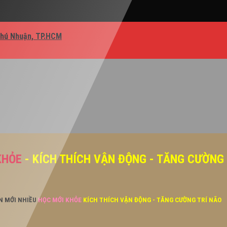
Phú Nhuận, TP.HCM
KHỎE
- KÍCH THÍCH VẬN ĐỘNG - TĂNG CƯỜNG
ĂN MỚI NHIỀU
HỌC MỚI KHỎE
KÍCH THÍCH VẬN ĐỘNG - TĂNG CƯỜNG TRÍ NÃO