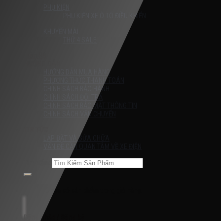
PHỤ KIỆN
PHỤ KIỆN XE Ô TÔ ĐIỀU KHIỂN
KHUYẾN MÃI
THỨ 4 SALE
Liên Hệ
HƯỚNG DẪN
HƯỚNG DẪN MUA HÀNG
PHƯƠNG THỨC THANH TOÁN
CHÍNH SÁCH BẢO HÀNH
CHÍNH SÁCH ĐỔI TRẢ
CHÍNH SÁCH BẢO MẬT THÔNG TIN
CHÍNH SÁCH VẬN CHUYỂN
TIN TỨC
LẮP ĐẶT VÀ SỬA CHỮA
VẤN ĐỀ CẦN QUAN TÂM VỀ XE ĐIỆN
Tìm kiếm:
Chưa có sản phẩm trong giỏ hàng.
Đăng nhập / Đăng ký