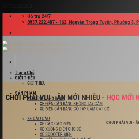
Skip to content
Hỗ trợ 24/7
0937.222.487 - 162, Nguyễn Trọng Tuyển, Phường 8, 
Trang Chủ
GIỚI THIỆU
GIỚI THIỆU
SẢN PHẨM
CHƠI PHẢI VUI - ĂN MỚI NHIỀU
- HỌC MỚI 
XE ĐIỆN THĂNG BẰNG
XE ĐIỆN CÂN BẰNG KHÔNG TAY CẦM
XE ĐIỆN CÂN BẰNG CÓ TAY CẦM GẠT GỐI
XE CÀO CÀO
CHƠI PHẢI VUI - 
XE CÀO CÀO ĐIỆN
XE XUỒNG ĐIỆN CHO BÉ
XE SCOOTER ĐIỆN