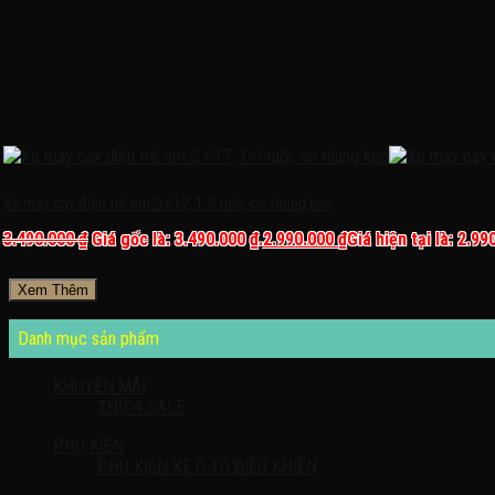
Xe máy cày điện trẻ em S 617, 1-5 tuổi, có thùng kéo
3.490.000
₫
Giá gốc là: 3.490.000 ₫.
2.990.000
₫
Giá hiện tại là: 2.99
Xem Thêm
Danh mục sản phẩm
KHUYỄN MÃI
THỨ 4 SALE
PHỤ KIỆN
PHỤ KIỆN XE Ô TÔ ĐIỀU KHIỂN