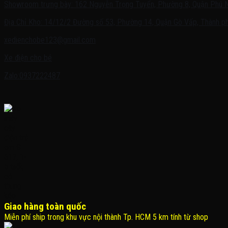
Showroom trưng bày: 162 Nguyễn Trọng Tuyển, Phường 8, Quận Phú 
Địa Chỉ Kho: 14/12/2 Đường số 53, Phường 14, Quận Gò Vấp, Thành ph
xedienchobe123@gmail.com
Xe điện cho bé
Zalo:0937222487
Giao hàng toàn quốc
Miễn phí ship trong khu vực nội thành Tp. HCM 5 km tính từ shop