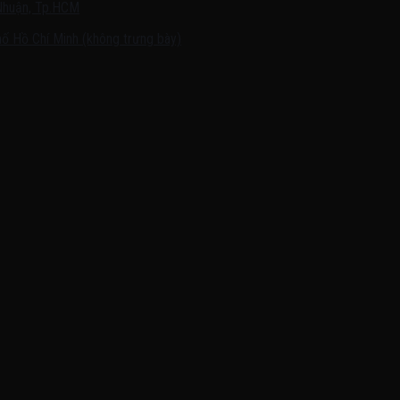
Nhuận, Tp.HCM
ố Hồ Chí Minh (không trưng bày)