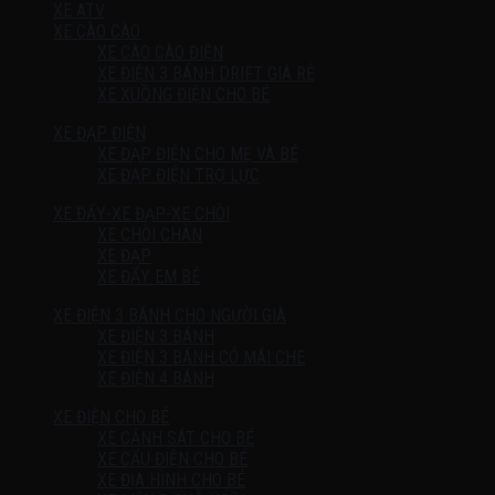
XE ATV
XE CÀO CÀO
XE CÀO CÀO ĐIỆN
XE ĐIỆN 3 BÁNH DRIFT GIÁ RẺ
XE XUỒNG ĐIỆN CHO BÉ
XE ĐẠP ĐIỆN
XE ĐẠP ĐIỆN CHO MẸ VÀ BÉ
XE ĐẠP ĐIỆN TRỢ LỰC
XE ĐẨY-XE ĐẠP-XE CHÒI
XE CHÒI CHÂN
XE ĐẠP
XE ĐẨY EM BÉ
XE ĐIỆN 3 BÁNH CHO NGƯỜI GIÀ
XE ĐIỆN 3 BÁNH
XE ĐIỆN 3 BÁNH CÓ MÁI CHE
XE ĐIỆN 4 BÁNH
XE ĐIỆN CHO BÉ
XE CẢNH SÁT CHO BÉ
XE CẨU ĐIỆN CHO BÉ
XE ĐỊA HÌNH CHO BÉ