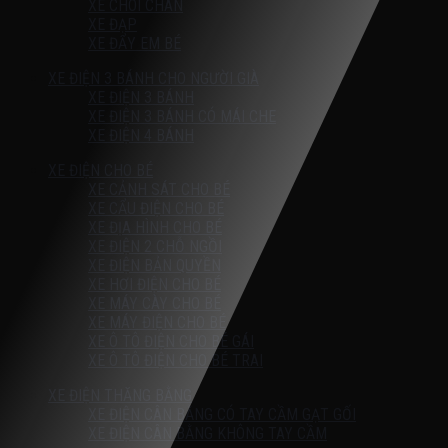
XE CHÒI CHÂN
XE ĐẠP
XE ĐẨY EM BÉ
XE ĐIỆN 3 BÁNH CHO NGƯỜI GIÀ
XE ĐIỆN 3 BÁNH
XE ĐIỆN 3 BÁNH CÓ MÁI CHE
XE ĐIỆN 4 BÁNH
XE ĐIỆN CHO BÉ
XE CẢNH SÁT CHO BÉ
XE CẨU ĐIỆN CHO BÉ
XE ĐỊA HÌNH CHO BÉ
XE ĐIỆN 2 CHỖ NGỒI
XE ĐIỆN BẢN QUYỀN
XE HƠI ĐIỆN CHO BÉ
XE MÁY CÀY CHO BÉ
XE MÁY ĐIỆN CHO BÉ
XE Ô TÔ ĐIỆN CHO BÉ GÁI
XE Ô TÔ ĐIỆN CHO BÉ TRAI
XE ĐIỆN THĂNG BẰNG
XE ĐIỆN CÂN BẰNG CÓ TAY CẦM GẠT GỐI
XE ĐIỆN CÂN BẰNG KHÔNG TAY CẦM