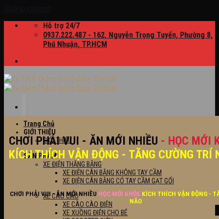
Skip to content
Hỗ trợ 24/7
0937.222.487 - 162, Nguyễn Trọng Tuyển, Phường 8,
Phú Nhuận, TP.HCM
Trang Chủ
GIỚI THIỆU
CHƠI PHẢI VUI - ĂN MỚI NHIỀU
- HỌC MỚI 
GIỚI THIỆU
KÍCH THÍCH VẬN ĐỘNG - TĂNG CƯỜNG TRÍ 
SẢN PHẨM
XE ĐIỆN THĂNG BẰNG
XE ĐIỆN CÂN BẰNG KHÔNG TAY CẦM
XE ĐIỆN CÂN BẰNG CÓ TAY CẦM GẠT GỐI
CHƠI PHẢI VUI - ĂN MỚI NHIỀU
HỌC MỚI KHỎE
KÍCH THÍCH VẬN ĐỘNG - T
XE CÀO CÀO
NÃO
XE CÀO CÀO ĐIỆN
XE XUỒNG ĐIỆN CHO BÉ