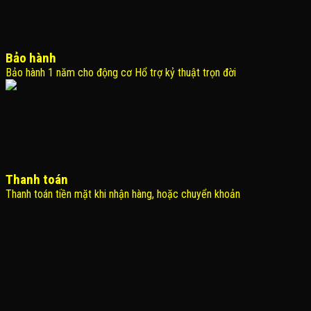
Bảo hành
Bảo hành 1 năm cho động cơ Hổ trợ kỷ thuật trọn đời
Thanh toán
Thanh toán tiền mặt khi nhận hàng, hoặc chuyển khoản
THÔNG TIN LIÊN HỆ
Công Ty TNHH KOMINA
MSDN: 0316713134
Đăng ký lần đầu: 08/02/2021, tại Quận Gò Vấp
Người đại diện: Đặng Duy Khánh