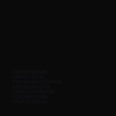
Email: xedienchobe123@gmail.com
ĐT: 0937222487
Showroom trưng bày: 162 Nguyễn Trọng Tuyển, Phường 8, Quận Phú
Nhuận, Thành phố Hồ Chí Minh
Địa Chỉ Kho : 14/12/2 Đường số 53, Phường 14, Quận Gò Vấp, Thành
phố Hồ Chí Minh (không trưng bày)
MỞ CỬA
Thứ 2 – Chủ Nhật (kể cả ngày lễ)
7h:00 – 21h:00
HƯỚNG DẪN
CHÍNH SÁCH BẢO HÀNH
CHÍNH SÁCH ĐỔI TRẢ
CHÍNH SÁCH BẢO MẬT THÔNG TIN
CHÍNH SÁCH VẬN CHUYỂN
PHƯƠNG THỨC THANH TOÁN
HƯỚNG DẪN MUA HÀNG
LẮP ĐẶT VÀ SỬA CHỮA
SHOWROOM TRƯNG BÀY