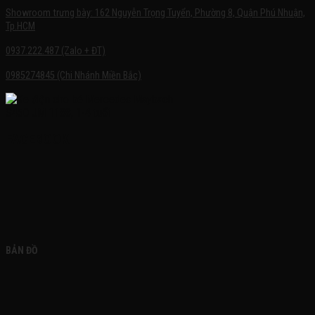
Showroom trưng bày: 162 Nguyễn Trọng Tuyển, Phường 8, Quận Phú Nhuận,
Tp.HCM
0937.222.487 (Zalo + ĐT)
0985274845 (Chi Nhánh Miền Bắc)
FACEBOOK
BẢN ĐỒ