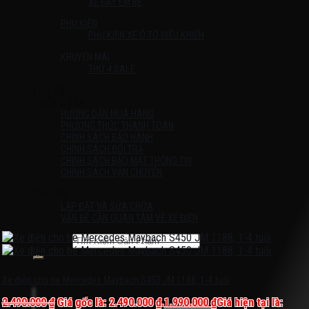
XE ĐẨY EM BÉ
PHỤ KIỆN
PHỤ KIỆN XE Ô TÔ ĐIỀU KHIỂN
KHUYẾN MÃI
THỨ 4 SALE
Liên Hệ
HƯỚNG DẪN
HƯỚNG DẪN MUA HÀNG
PHƯƠNG THỨC THANH TOÁN
CHÍNH SÁCH BẢO HÀNH
CHÍNH SÁCH ĐỔI TRẢ
CHÍNH SÁCH BẢO MẬT THÔNG TIN
CHÍNH SÁCH VẬN CHUYỂN
TIN TỨC
LẮP ĐẶT VÀ SỬA CHỮA
VẤN ĐỀ CẦN QUAN TÂM VỀ XE ĐIỆN
Tìm kiếm:
Chưa có sản phẩm trong giỏ hàng.
Xe điện cho bé Mercedes Maybach S450 JM 1188, 1-4 tuổi
2.490.000
₫
Giá gốc là: 2.490.000 ₫.
1.990.000
₫
Giá hiện tại là: