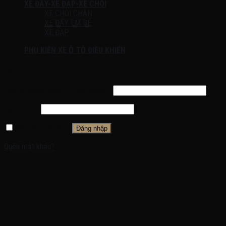
XE ĐẨY-XE ĐẠP-XE CHÒI
XE CHÒI CHÂN
XE ĐẨY EM BÉ
XE ĐẠP
PHỤ KIỆN XE Ô TÔ ĐIỀU KHIỂN
Đăng nhập
Tên tài khoản hoặc địa chỉ email
*
Mật khẩu
*
Ghi nhớ mật khẩu
Đăng nhập
Quên mật khẩu?