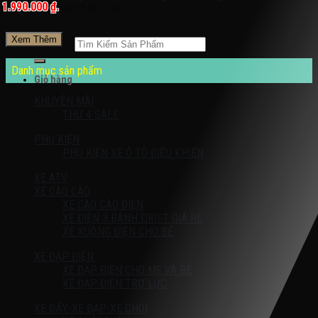
1.990.000 ₫.
Đăng nhập / Đăng ký
Xem Thêm
Tìm kiếm:
Danh mục sản phẩm
Giỏ hàng
Chưa có sản phẩm trong giỏ hàng.
KHUYỄN MÃI
THỨ 4 SALE
PHỤ KIỆN
PHỤ KIỆN XE Ô TÔ ĐIỀU KHIỂN
XE ATV
XE CÀO CÀO
XE CÀO CÀO ĐIỆN
XE ĐIỆN 3 BÁNH DRIFT GIÁ RẺ
XE XUỒNG ĐIỆN CHO BÉ
XE ĐẠP ĐIỆN
XE ĐẠP ĐIỆN CHO MẸ VÀ BÉ
XE ĐẠP ĐIỆN TRỢ LỰC
XE ĐẨY-XE ĐẠP-XE CHÒI