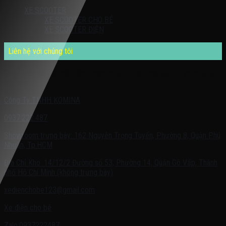
XE SCOOTER
XE SCOOTER CHO BÉ
XE SCOOTER ĐIỆN
Liên hệ với chúng tôi
Quý khách có nhu cầu cần được tư vấn – vui lòng liên hệ với chúng
tôi theo:
Công Ty TNHH KOMINA
0937.222.487
Showroom trưng bày: 162 Nguyễn Trọng Tuyển, Phường 8, Quận Phú
Nhuận, Tp.HCM
Địa Chỉ Kho: 14/12/2 Đường số 53, Phường 14, Quận Gò Vấp, Thành
phố Hồ Chí Minh (không trưng bày)
xedienchobe123@gmail.com
Xe điện cho bé
Zalo:0937222487