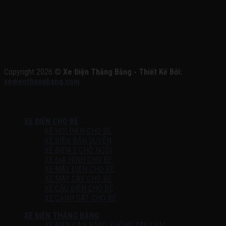
Copyright 2026 ©
Xe Điện Thăng Bằng - Thiết Kế Bởi:
xedienthangbang.com
XE ĐIỆN CHO BÉ
XE HƠI ĐIỆN CHO BÉ
XE ĐIỆN BẢN QUYỀN
XE ĐIỆN 2 CHỖ NGỒI
XE ĐỊA HÌNH CHO BÉ
XE MÁY ĐIỆN CHO BÉ
XE MÁY CÀY CHO BÉ
XE CẨU ĐIỆN CHO BÉ
XE CẢNH SÁT CHO BÉ
XE ĐIỆN THĂNG BẰNG
XE ĐIỆN CÂN BẰNG KHÔNG TAY CẦM