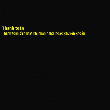
Thanh toán
Thanh toán tiền mặt khi nhận hàng, hoặc chuyển khoản
THÔNG TIN LIÊN HỆ
Công Ty TNHH KOMINA
MSDN: 0316713134
Đăng ký lần đầu: 08/02/2021, tại Quận Gò Vấp
Người đại diện: Đặng Duy Khánh
Email: xedienchobe123@gmail.com
ĐT: 0937222487
Showroom trưng bày: 162 Nguyễn Trọng Tuyển, Phường 8, Quận Phú
Nhuận, Thành phố Hồ Chí Minh
Địa Chỉ Kho : 14/12/2 Đường số 53, Phường 14, Quận Gò Vấp, Thành
phố Hồ Chí Minh (không trưng bày)