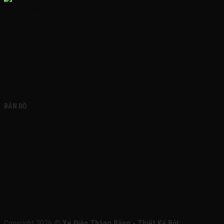
FACEBOOK
BẢN ĐỒ
Copyright 2026 ©
Xe Điện Thăng Bằng - Thiết Kế Bởi: