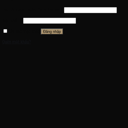
Tên tài khoản hoặc địa chỉ email
*
Mật khẩu
*
Ghi nhớ mật khẩu
Đăng nhập
Quên mật khẩu?