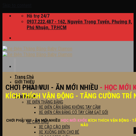
Skip to content
Hỗ trợ 24/7
0937.222.487 - 162, Nguyễn Trọng Tuyển, Phường 8,
Phú Nhuận, TP.HCM
Trang Chủ
GIỚI THIỆU
CHƠI PHẢI VUI - ĂN MỚI NHIỀU
- HỌC MỚI 
GIỚI THIỆU
KÍCH THÍCH VẬN ĐỘNG - TĂNG CƯỜNG TRÍ 
SẢN PHẨM
XE ĐIỆN THĂNG BẰNG
XE ĐIỆN CÂN BẰNG KHÔNG TAY CẦM
XE ĐIỆN CÂN BẰNG CÓ TAY CẦM GẠT GỐI
CHƠI PHẢI VUI - ĂN MỚI NHIỀU
HỌC MỚI KHỎE
KÍCH THÍCH VẬN ĐỘNG - T
XE CÀO CÀO
NÃO
XE CÀO CÀO ĐIỆN
XE XUỒNG ĐIỆN CHO BÉ