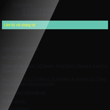
XE SCOOTER
XE SCOOTER CHO BÉ
XE SCOOTER ĐIỆN
Liên hệ với chúng tôi
Quý khách có nhu cầu cần được tư vấn – vui lòng liên hệ với chúng
tôi theo:
Công Ty TNHH KOMINA
0937.222.487
Showroom trưng bày: 162 Nguyễn Trọng Tuyển, Phường 8, Quận Phú
Nhuận, Tp.HCM
Địa Chỉ Kho: 14/12/2 Đường số 53, Phường 14, Quận Gò Vấp, Thành
phố Hồ Chí Minh (không trưng bày)
xedienchobe123@gmail.com
Xe điện cho bé
Zalo:0937222487