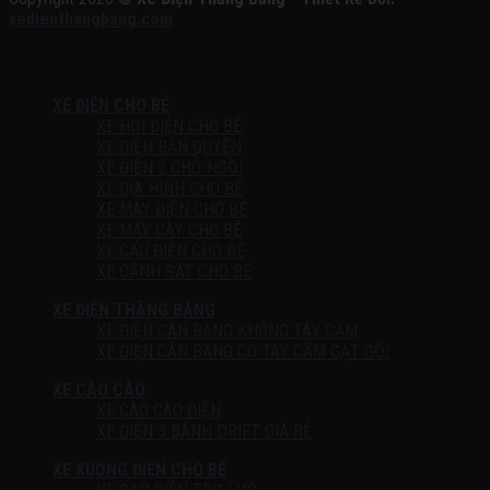
xedienthangbang.com
XE ĐIỆN CHO BÉ
XE HƠI ĐIỆN CHO BÉ
XE ĐIỆN BẢN QUYỀN
XE ĐIỆN 2 CHỖ NGỒI
XE ĐỊA HÌNH CHO BÉ
XE MÁY ĐIỆN CHO BÉ
XE MÁY CÀY CHO BÉ
XE CẨU ĐIỆN CHO BÉ
XE CẢNH SÁT CHO BÉ
XE ĐIỆN THĂNG BẰNG
XE ĐIỆN CÂN BẰNG KHÔNG TAY CẦM
XE ĐIỆN CÂN BẰNG CÓ TAY CẦM GẠT GỐI
XE CÀO CÀO
XE CÀO CÀO ĐIỆN
XE ĐIỆN 3 BÁNH DRIFT GIÁ RẺ
XE XUỒNG ĐIỆN CHO BÉ