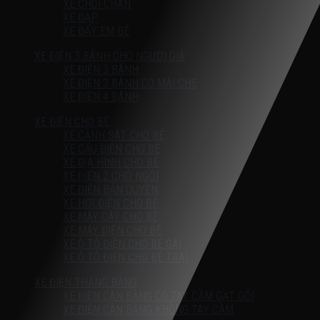
XE CHÒI CHÂN
XE ĐẠP
XE ĐẨY EM BÉ
XE ĐIỆN 3 BÁNH CHO NGƯỜI GIÀ
XE ĐIỆN 3 BÁNH
XE ĐIỆN 3 BÁNH CÓ MÁI CHE
XE ĐIỆN 4 BÁNH
XE ĐIỆN CHO BÉ
XE CẢNH SÁT CHO BÉ
XE CẨU ĐIỆN CHO BÉ
XE ĐỊA HÌNH CHO BÉ
XE ĐIỆN 2 CHỖ NGỒI
XE ĐIỆN BẢN QUYỀN
XE HƠI ĐIỆN CHO BÉ
XE MÁY CÀY CHO BÉ
XE MÁY ĐIỆN CHO BÉ
XE Ô TÔ ĐIỆN CHO BÉ GÁI
XE Ô TÔ ĐIỆN CHO BÉ TRAI
XE ĐIỆN THĂNG BẰNG
XE ĐIỆN CÂN BẰNG CÓ TAY CẦM GẠT GỐI
XE ĐIỆN CÂN BẰNG KHÔNG TAY CẦM