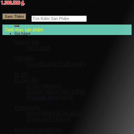
1.390.000 ₫.
Đăng nhập / Đăng ký
Xem Thêm
Tìm kiếm:
Danh mục sản phẩm
Giỏ hàng
Chưa có sản phẩm trong giỏ hàng.
KHUYỄN MÃI
THỨ 4 SALE
PHỤ KIỆN
PHỤ KIỆN XE Ô TÔ ĐIỀU KHIỂN
XE ATV
XE CÀO CÀO
XE CÀO CÀO ĐIỆN
XE ĐIỆN 3 BÁNH DRIFT GIÁ RẺ
XE XUỒNG ĐIỆN CHO BÉ
XE ĐẠP ĐIỆN
XE ĐẠP ĐIỆN CHO MẸ VÀ BÉ
XE ĐẠP ĐIỆN TRỢ LỰC
XE ĐẨY-XE ĐẠP-XE CHÒI