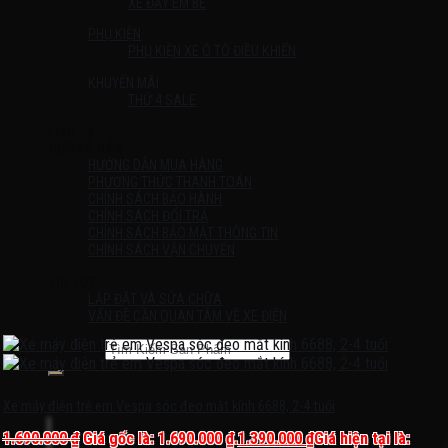
XE ĐẨY EM BÉ
PHỤ KIỆN
PHỤ KIỆN XE Ô TÔ ĐIỀU KHIỂN
KHUYẾN MÃI
THỨ 4 SALE
Liên Hệ
HƯỚNG DẪN
HƯỚNG DẪN MUA HÀNG
PHƯƠNG THỨC THANH TOÁN
CHÍNH SÁCH BẢO HÀNH
CHÍNH SÁCH ĐỔI TRẢ
CHÍNH SÁCH BẢO MẬT THÔNG TIN
CHÍNH SÁCH VẬN CHUYỂN
TIN TỨC
LẮP ĐẶT VÀ SỬA CHỮA
VẤN ĐỀ CẦN QUAN TÂM VỀ XE ĐIỆN
Tìm kiếm:
Chưa có sản phẩm trong giỏ hàng.
Xe máy điện trẻ em Vespa sóc đeo mắt kính 6688, 2-4 tuổi
1.690.000
₫
Giá gốc là: 1.690.000 ₫.
1.390.000
₫
Giá hiện tại là: