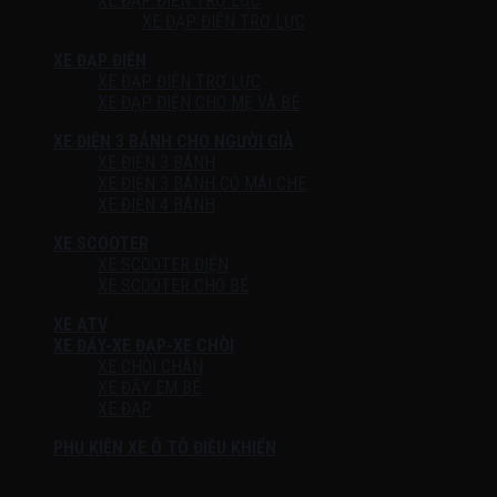
XE ĐẠP ĐIỆN TRỢ LỰC
XE ĐẠP ĐIỆN TRỢ LỰC
XE ĐẠP ĐIỆN
XE ĐẠP ĐIỆN TRỢ LỰC
XE ĐẠP ĐIỆN CHO MẸ VÀ BÉ
XE ĐIỆN 3 BÁNH CHO NGƯỜI GIÀ
XE ĐIỆN 3 BÁNH
XE ĐIỆN 3 BÁNH CÓ MÁI CHE
XE ĐIỆN 4 BÁNH
XE SCOOTER
XE SCOOTER ĐIỆN
XE SCOOTER CHO BÉ
XE ATV
XE ĐẨY-XE ĐẠP-XE CHÒI
XE CHÒI CHÂN
XE ĐẨY EM BÉ
XE ĐẠP
PHỤ KIỆN XE Ô TÔ ĐIỀU KHIỂN
Đăng nhập