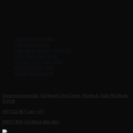
MỞ CỬA
Thứ 2 – Chủ Nhật (kể cả ngày lễ)
7h:00 – 21h:00
HƯỚNG DẪN
CHÍNH SÁCH BẢO HÀNH
CHÍNH SÁCH ĐỔI TRẢ
CHÍNH SÁCH BẢO MẬT THÔNG TIN
CHÍNH SÁCH VẬN CHUYỂN
PHƯƠNG THỨC THANH TOÁN
HƯỚNG DẪN MUA HÀNG
LẮP ĐẶT VÀ SỬA CHỮA
SHOWROOM TRƯNG BÀY
Showroom trưng bày: 162 Nguyễn Trọng Tuyển, Phường 8, Quận Phú Nhuận,
Tp.HCM
0937.222.487 (Zalo + ĐT)
0985274845 (Chi Nhánh Miền Bắc)