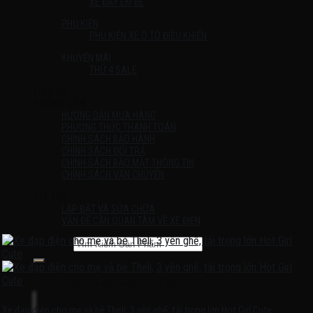
XE ĐẨY EM BÉ
PHỤ KIỆN
PHỤ KIỆN XE Ô TÔ ĐIỀU KHIỂN
KHUYẾN MÃI
THỨ 4 SALE
Liên Hệ
HƯỚNG DẪN
HƯỚNG DẪN MUA HÀNG
PHƯƠNG THỨC THANH TOÁN
CHÍNH SÁCH BẢO HÀNH
CHÍNH SÁCH ĐỔI TRẢ
CHÍNH SÁCH BẢO MẬT THÔNG TIN
CHÍNH SÁCH VẬN CHUYỂN
TIN TỨC
LẮP ĐẶT VÀ SỬA CHỮA
VẤN ĐỀ CẦN QUAN TÂM VỀ XE ĐIỆN
Tìm kiếm:
Chưa có sản phẩm trong giỏ hàng.
Xe đạp điện cho mẹ và bé Theli, 3 yên ghế, tải trọng lớn Hot Girl Cute