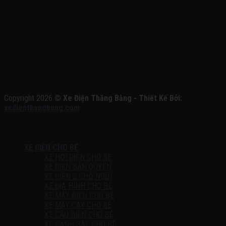
Copyright 2026 ©
Xe Điện Thăng Bằng - Thiết Kế Bởi:
xedienthangbang.com
XE ĐIỆN CHO BÉ
XE HƠI ĐIỆN CHO BÉ
XE ĐIỆN BẢN QUYỀN
XE ĐIỆN 2 CHỖ NGỒI
XE ĐỊA HÌNH CHO BÉ
XE MÁY ĐIỆN CHO BÉ
XE MÁY CÀY CHO BÉ
XE CẨU ĐIỆN CHO BÉ
XE CẢNH SÁT CHO BÉ