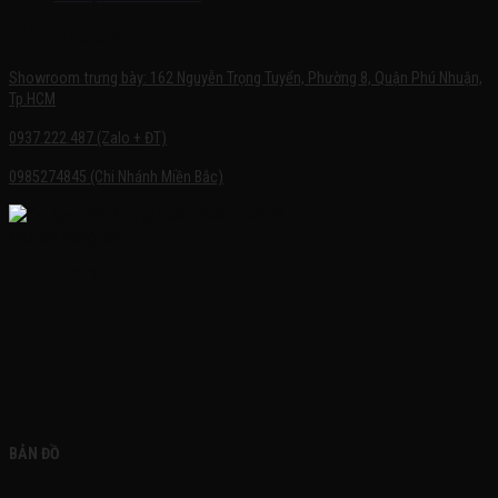
SHOWROOM TRƯNG BÀY
Showroom trưng bày: 162 Nguyễn Trọng Tuyển, Phường 8, Quận Phú Nhuận,
Tp.HCM
0937.222.487 (Zalo + ĐT)
0985274845 (Chi Nhánh Miền Bắc)
FACEBOOK
BẢN ĐỒ