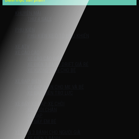
KHUYỄN MÃI
THỨ 4 SALE
PHỤ KIỆN
PHỤ KIỆN XE Ô TÔ ĐIỀU KHIỂN
XE ATV
XE CÀO CÀO
XE CÀO CÀO ĐIỆN
XE ĐIỆN 3 BÁNH DRIFT GIÁ RẺ
XE XUỒNG ĐIỆN CHO BÉ
XE ĐẠP ĐIỆN
XE ĐẠP ĐIỆN CHO MẸ VÀ BÉ
XE ĐẠP ĐIỆN TRỢ LỰC
XE ĐẨY-XE ĐẠP-XE CHÒI
XE CHÒI CHÂN
XE ĐẠP
XE ĐẨY EM BÉ
XE ĐIỆN 3 BÁNH CHO NGƯỜI GIÀ
XE ĐIỆN 3 BÁNH