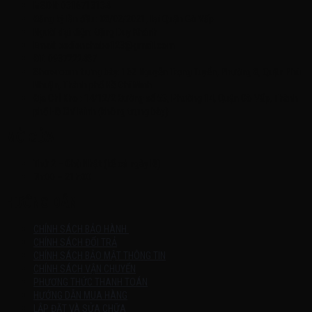
MSDN: 0316713134
Đăng ký lần đầu: 08/02/2021, tại Quận Gò Vấp
Người đại diện: Đặng Duy Khánh
Email: xedienchobe123@gmail.com
ĐT: 0937222487
Showroom trưng bày: 162 Nguyễn Trọng Tuyển, Phường 8, Quận Phú
Nhuận, Thành phố Hồ Chí Minh
Địa Chỉ Kho : 14/12/2 Đường số 53, Phường 14, Quận Gò Vấp, Thành
phố Hồ Chí Minh (không trưng bày)
MỞ CỬA
Thứ 2 – Chủ Nhật (kể cả ngày lễ)
7h:00 – 21h:00
HƯỚNG DẪN
CHÍNH SÁCH BẢO HÀNH
CHÍNH SÁCH ĐỔI TRẢ
CHÍNH SÁCH BẢO MẬT THÔNG TIN
CHÍNH SÁCH VẬN CHUYỂN
PHƯƠNG THỨC THANH TOÁN
HƯỚNG DẪN MUA HÀNG
LẮP ĐẶT VÀ SỬA CHỮA