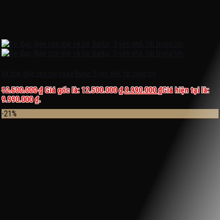
Xe đạp điện cho mẹ và bé Burke, 3 yên ghế, tải trọng lớn
12.500.000
₫
Giá gốc là: 12.500.000 ₫.
9.990.000
₫
Giá hiện tại là:
9.990.000 ₫.
-21%