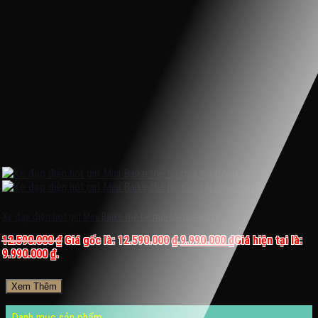
Xe đạp điện hot girl Mini Baike thế hệ mới tải trọng lớn
12.590.000
₫
Giá gốc là: 12.590.000 ₫.
9.990.000
₫
Giá hiện tại là:
9.990.000 ₫.
Xem Thêm
Danh mục sản phẩm