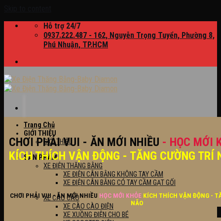
Skip to content
Hỗ trợ 24/7
0937.222.487 - 162, Nguyễn Trọng Tuyển, Phường 8,
Phú Nhuận, TP.HCM
Trang Chủ
GIỚI THIỆU
CHƠI PHẢI VUI - ĂN MỚI NHIỀU
- HỌC MỚI 
GIỚI THIỆU
KÍCH THÍCH VẬN ĐỘNG - TĂNG CƯỜNG TRÍ 
SẢN PHẨM
XE ĐIỆN THĂNG BẰNG
XE ĐIỆN CÂN BẰNG KHÔNG TAY CẦM
XE ĐIỆN CÂN BẰNG CÓ TAY CẦM GẠT GỐI
CHƠI PHẢI VUI - ĂN MỚI NHIỀU
HỌC MỚI KHỎE
KÍCH THÍCH VẬN ĐỘNG - T
XE CÀO CÀO
NÃO
XE CÀO CÀO ĐIỆN
XE XUỒNG ĐIỆN CHO BÉ