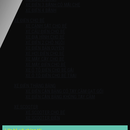
XE ĐIỆN 3 BÁNH CÓ MÁI CHE
XE ĐIỆN 4 BÁNH
XE ĐIỆN CHO BÉ
XE CẢNH SÁT CHO BÉ
XE CẨU ĐIỆN CHO BÉ
XE ĐỊA HÌNH CHO BÉ
XE ĐIỆN 2 CHỖ NGỒI
XE ĐIỆN BẢN QUYỀN
XE HƠI ĐIỆN CHO BÉ
XE MÁY CÀY CHO BÉ
XE MÁY ĐIỆN CHO BÉ
XE Ô TÔ ĐIỆN CHO BÉ GÁI
XE Ô TÔ ĐIỆN CHO BÉ TRAI
XE ĐIỆN THĂNG BẰNG
XE ĐIỆN CÂN BẰNG CÓ TAY CẦM GẠT GỐI
XE ĐIỆN CÂN BẰNG KHÔNG TAY CẦM
XE SCOOTER
XE SCOOTER CHO BÉ
XE SCOOTER ĐIỆN