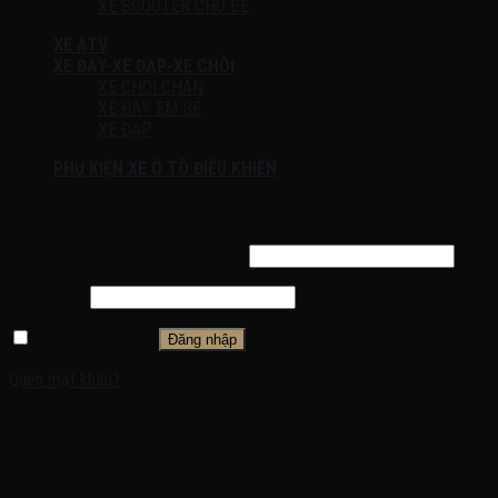
XE SCOOTER CHO BÉ
XE ATV
XE ĐẨY-XE ĐẠP-XE CHÒI
XE CHÒI CHÂN
XE ĐẨY EM BÉ
XE ĐẠP
PHỤ KIỆN XE Ô TÔ ĐIỀU KHIỂN
Đăng nhập
Tên tài khoản hoặc địa chỉ email
*
Mật khẩu
*
Ghi nhớ mật khẩu
Đăng nhập
Quên mật khẩu?