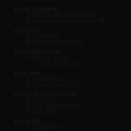
XE ĐIỆN THĂNG BẰNG
XE ĐIỆN CÂN BẰNG KHÔNG TAY CẦM
XE ĐIỆN CÂN BẰNG CÓ TAY CẦM GẠT GỐI
XE CÀO CÀO
XE CÀO CÀO ĐIỆN
XE ĐIỆN 3 BÁNH DRIFT GIÁ RẺ
XE XUỒNG ĐIỆN CHO BÉ
XE ĐẠP ĐIỆN TRỢ LỰC
XE ĐẠP ĐIỆN TRỢ LỰC
XE ĐẠP ĐIỆN
XE ĐẠP ĐIỆN TRỢ LỰC
XE ĐẠP ĐIỆN CHO MẸ VÀ BÉ
XE ĐIỆN 3 BÁNH CHO NGƯỜI GIÀ
XE ĐIỆN 3 BÁNH
XE ĐIỆN 3 BÁNH CÓ MÁI CHE
XE ĐIỆN 4 BÁNH
XE SCOOTER
XE SCOOTER ĐIỆN