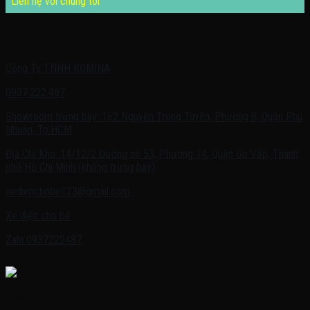
Liên hệ với chúng tôi
Quý khách có nhu cầu cần được tư vấn – vui lòng liên hệ với chúng
tôi theo:
Công Ty TNHH KOMINA
0937.222.487
Showroom trưng bày: 162 Nguyễn Trọng Tuyển, Phường 8, Quận Phú
Nhuận, Tp.HCM
Địa Chỉ Kho: 14/12/2 Đường số 53, Phường 14, Quận Gò Vấp, Thành
phố Hồ Chí Minh (không trưng bày)
xedienchobe123@gmail.com
Xe điện cho bé
Zalo:0937222487