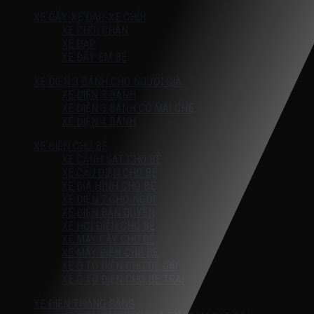
XE ĐẨY-XE ĐẠP-XE CHÒI
XE CHÒI CHÂN
XE ĐẠP
XE ĐẨY EM BÉ
XE ĐIỆN 3 BÁNH CHO NGƯỜI GIÀ
XE ĐIỆN 3 BÁNH
XE ĐIỆN 3 BÁNH CÓ MÁI CHE
XE ĐIỆN 4 BÁNH
XE ĐIỆN CHO BÉ
XE CẢNH SÁT CHO BÉ
XE CẨU ĐIỆN CHO BÉ
XE ĐỊA HÌNH CHO BÉ
XE ĐIỆN 2 CHỖ NGỒI
XE ĐIỆN BẢN QUYỀN
XE HƠI ĐIỆN CHO BÉ
XE MÁY CÀY CHO BÉ
XE MÁY ĐIỆN CHO BÉ
XE Ô TÔ ĐIỆN CHO BÉ GÁI
XE Ô TÔ ĐIỆN CHO BÉ TRAI
XE ĐIỆN THĂNG BẰNG