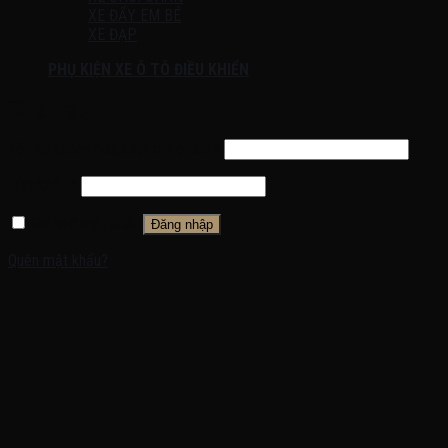
XE ĐẨY EM BÉ
XE ĐẠP
PHỤ KIỆN XE Ô TÔ ĐIỀU KHIỂN
Đăng nhập
Tên tài khoản hoặc địa chỉ email
*
Mật khẩu
*
Ghi nhớ mật khẩu
Đăng nhập
Quên mật khẩu?