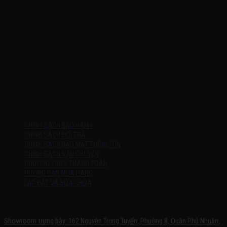
ĐT: 0937222487
Showroom trưng bày: 162 Nguyễn Trọng Tuyển, Phường 8, Quận Phú
Nhuận, Thành phố Hồ Chí Minh
Địa Chỉ Kho : 14/12/2 Đường số 53, Phường 14, Quận Gò Vấp, Thành
phố Hồ Chí Minh (không trưng bày)
MỞ CỬA
Thứ 2 – Chủ Nhật (kể cả ngày lễ)
7h:00 – 21h:00
HƯỚNG DẪN
CHÍNH SÁCH BẢO HÀNH
CHÍNH SÁCH ĐỔI TRẢ
CHÍNH SÁCH BẢO MẬT THÔNG TIN
CHÍNH SÁCH VẬN CHUYỂN
PHƯƠNG THỨC THANH TOÁN
HƯỚNG DẪN MUA HÀNG
LẮP ĐẶT VÀ SỬA CHỮA
SHOWROOM TRƯNG BÀY
Showroom trưng bày: 162 Nguyễn Trọng Tuyển, Phường 8, Quận Phú Nhuận,