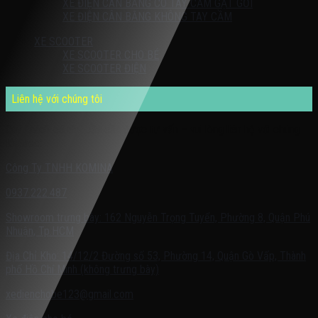
XE ĐIỆN CÂN BẰNG CÓ TAY CẦM GẠT GỐI
XE ĐIỆN CÂN BẰNG KHÔNG TAY CẦM
XE SCOOTER
XE SCOOTER CHO BÉ
XE SCOOTER ĐIỆN
Liên hệ với chúng tôi
Quý khách có nhu cầu cần được tư vấn – vui lòng liên hệ với chúng
tôi theo:
Công Ty TNHH KOMINA
0937.222.487
Showroom trưng bày: 162 Nguyễn Trọng Tuyển, Phường 8, Quận Phú
Nhuận, Tp.HCM
Địa Chỉ Kho: 14/12/2 Đường số 53, Phường 14, Quận Gò Vấp, Thành
phố Hồ Chí Minh (không trưng bày)
xedienchobe123@gmail.com