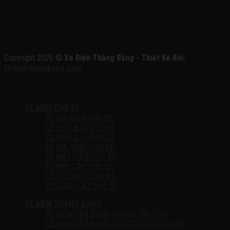
Copyright 2026 ©
Xe Điện Thăng Bằng - Thiết Kế Bởi:
xedienthangbang.com
XE ĐIỆN CHO BÉ
XE HƠI ĐIỆN CHO BÉ
XE ĐIỆN BẢN QUYỀN
XE ĐIỆN 2 CHỖ NGỒI
XE ĐỊA HÌNH CHO BÉ
XE MÁY ĐIỆN CHO BÉ
XE MÁY CÀY CHO BÉ
XE CẨU ĐIỆN CHO BÉ
XE CẢNH SÁT CHO BÉ
XE ĐIỆN THĂNG BẰNG
XE ĐIỆN CÂN BẰNG KHÔNG TAY CẦM
XE ĐIỆN CÂN BẰNG CÓ TAY CẦM GẠT GỐI