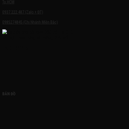
Tp.HCM
0937.222.487 (Zalo + ĐT)
0985274845 (Chi Nhánh Miền Bắc)
FACEBOOK
BẢN ĐỒ