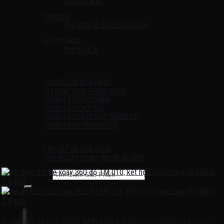
XE ĐẨY EM BÉ
PHỤ KIỆN
PHỤ KIỆN XE Ô TÔ ĐIỀU KHIỂN
KHUYẾN MÃI
THỨ 4 SALE
Liên Hệ
HƯỚNG DẪN
HƯỚNG DẪN MUA HÀNG
PHƯƠNG THỨC THANH TOÁN
CHÍNH SÁCH BẢO HÀNH
CHÍNH SÁCH ĐỔI TRẢ
CHÍNH SÁCH BẢO MẬT THÔNG TIN
CHÍNH SÁCH VẬN CHUYỂN
TIN TỨC
LẮP ĐẶT VÀ SỬA CHỮA
VẤN ĐỀ CẦN QUAN TÂM VỀ XE ĐIỆN
Tìm kiếm:
Chưa có sản phẩm trong giỏ hàng.
Xe điện cho bé xoay 360 độ TM 010, kết hợp phun bóng xà phòng, 2-4 tuổi