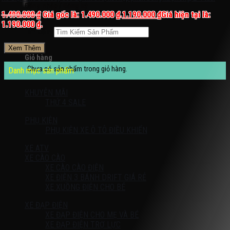
Đăng nhập / Đăng ký
1.490.000
₫
Giá gốc là: 1.490.000 ₫.
1.190.000
₫
Giá hiện tại là:
1.190.000 ₫.
Tìm kiếm:
Xem Thêm
Giỏ hàng
Chưa có sản phẩm trong giỏ hàng.
Danh mục sản phẩm
KHUYỄN MÃI
THỨ 4 SALE
PHỤ KIỆN
PHỤ KIỆN XE Ô TÔ ĐIỀU KHIỂN
XE ATV
XE CÀO CÀO
XE CÀO CÀO ĐIỆN
XE ĐIỆN 3 BÁNH DRIFT GIÁ RẺ
XE XUỒNG ĐIỆN CHO BÉ
XE ĐẠP ĐIỆN
XE ĐẠP ĐIỆN CHO MẸ VÀ BÉ
XE ĐẠP ĐIỆN TRỢ LỰC