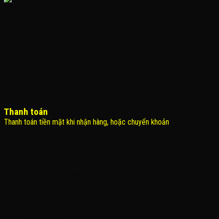
Thanh toán
Thanh toán tiền mặt khi nhận hàng, hoặc chuyển khoản
THÔNG TIN LIÊN HỆ
Công Ty TNHH KOMINA
MSDN: 0316713134
Đăng ký lần đầu: 08/02/2021, tại Quận Gò Vấp
Người đại diện: Đặng Duy Khánh
Email: xedienchobe123@gmail.com