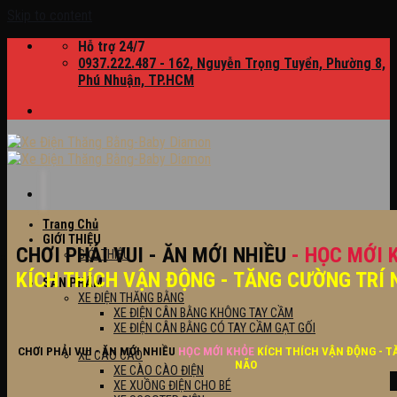
Skip to content
Hỗ trợ 24/7
0937.222.487 - 162, Nguyễn Trọng Tuyển, Phường 8,
Phú Nhuận, TP.HCM
Trang Chủ
GIỚI THIỆU
CHƠI PHẢI VUI - ĂN MỚI NHIỀU
- HỌC MỚI 
GIỚI THIỆU
KÍCH THÍCH VẬN ĐỘNG - TĂNG CƯỜNG TRÍ 
SẢN PHẨM
XE ĐIỆN THĂNG BẰNG
XE ĐIỆN CÂN BẰNG KHÔNG TAY CẦM
XE ĐIỆN CÂN BẰNG CÓ TAY CẦM GẠT GỐI
CHƠI PHẢI VUI - ĂN MỚI NHIỀU
HỌC MỚI KHỎE
KÍCH THÍCH VẬN ĐỘNG - T
XE CÀO CÀO
NÃO
XE CÀO CÀO ĐIỆN
XE XUỒNG ĐIỆN CHO BÉ