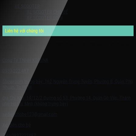
XE SCOOTER
XE SCOOTER CHO BÉ
XE SCOOTER ĐIỆN
Liên hệ với chúng tôi
Quý khách có nhu cầu cần được tư vấn – vui lòng liên hệ với chúng
tôi theo:
Công Ty TNHH KOMINA
0937.222.487
Showroom trưng bày: 162 Nguyễn Trọng Tuyển, Phường 8, Quận Phú
Nhuận, Tp.HCM
Địa Chỉ Kho: 14/12/2 Đường số 53, Phường 14, Quận Gò Vấp, Thành
phố Hồ Chí Minh (không trưng bày)
xedienchobe123@gmail.com
Xe điện cho bé
Zalo:0937222487