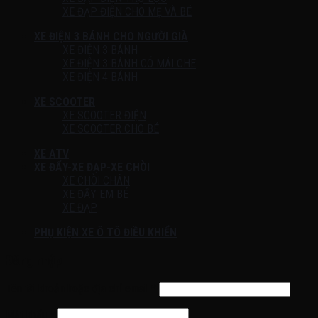
XE ĐẠP ĐIỆN CHO MẸ VÀ BÉ
XE ĐIỆN 3 BÁNH CHO NGƯỜI GIÀ
XE ĐIỆN 3 BÁNH
XE ĐIỆN 3 BÁNH CÓ MÁI CHE
XE ĐIỆN 4 BÁNH
XE SCOOTER
XE SCOOTER ĐIỆN
XE SCOOTER CHO BÉ
XE ATV
XE ĐẨY-XE ĐẠP-XE CHÒI
XE CHÒI CHÂN
XE ĐẨY EM BÉ
XE ĐẠP
PHỤ KIỆN XE Ô TÔ ĐIỀU KHIỂN
Đăng nhập
Tên tài khoản hoặc địa chỉ email
*
Mật khẩu
*