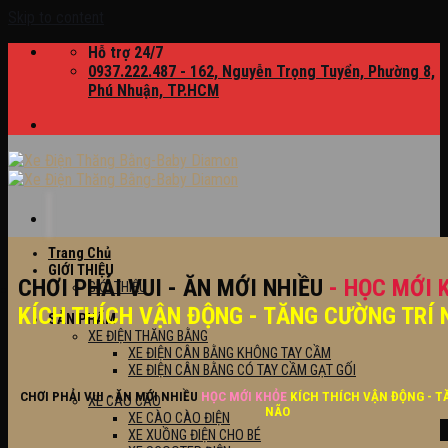
Skip to content
Hỗ trợ 24/7
0937.222.487 - 162, Nguyễn Trọng Tuyển, Phường 8,
Phú Nhuận, TP.HCM
Trang Chủ
GIỚI THIỆU
CHƠI PHẢI VUI - ĂN MỚI NHIỀU
- HỌC MỚI 
GIỚI THIỆU
KÍCH THÍCH VẬN ĐỘNG - TĂNG CƯỜNG TRÍ 
SẢN PHẨM
XE ĐIỆN THĂNG BẰNG
XE ĐIỆN CÂN BẰNG KHÔNG TAY CẦM
XE ĐIỆN CÂN BẰNG CÓ TAY CẦM GẠT GỐI
CHƠI PHẢI VUI - ĂN MỚI NHIỀU
HỌC MỚI KHỎE
KÍCH THÍCH VẬN ĐỘNG - T
XE CÀO CÀO
NÃO
XE CÀO CÀO ĐIỆN
XE XUỒNG ĐIỆN CHO BÉ