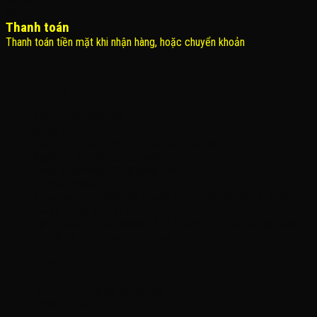
Thanh toán
Thanh toán tiền mặt khi nhận hàng, hoặc chuyển khoản
THÔNG TIN LIÊN HỆ
Công Ty TNHH KOMINA
MSDN: 0316713134
Đăng ký lần đầu: 08/02/2021, tại Quận Gò Vấp
Người đại diện: Đặng Duy Khánh
Email: xedienchobe123@gmail.com
ĐT: 0937222487
Showroom trưng bày: 162 Nguyễn Trọng Tuyển, Phường 8, Quận Phú
Nhuận, Thành phố Hồ Chí Minh
Địa Chỉ Kho : 14/12/2 Đường số 53, Phường 14, Quận Gò Vấp, Thành
phố Hồ Chí Minh (không trưng bày)
MỞ CỬA
Thứ 2 – Chủ Nhật (kể cả ngày lễ)
7h:00 – 21h:00