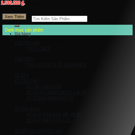
2.590.000 ₫.
Đăng nhập / Đăng ký
Xem Thêm
Tìm kiếm:
Danh mục sản phẩm
Giỏ hàng
Chưa có sản phẩm trong giỏ hàng.
KHUYỄN MÃI
THỨ 4 SALE
PHỤ KIỆN
PHỤ KIỆN XE Ô TÔ ĐIỀU KHIỂN
XE ATV
XE CÀO CÀO
XE CÀO CÀO ĐIỆN
XE ĐIỆN 3 BÁNH DRIFT GIÁ RẺ
XE XUỒNG ĐIỆN CHO BÉ
XE ĐẠP ĐIỆN
XE ĐẠP ĐIỆN CHO MẸ VÀ BÉ
XE ĐẠP ĐIỆN TRỢ LỰC
XE ĐẨY-XE ĐẠP-XE CHÒI