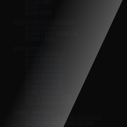
XE CHÒI CHÂN
XE ĐẠP
XE ĐẨY EM BÉ
XE ĐIỆN 3 BÁNH CHO NGƯỜI GIÀ
XE ĐIỆN 3 BÁNH
XE ĐIỆN 3 BÁNH CÓ MÁI CHE
XE ĐIỆN 4 BÁNH
XE ĐIỆN CHO BÉ
XE CẢNH SÁT CHO BÉ
XE CẨU ĐIỆN CHO BÉ
XE ĐỊA HÌNH CHO BÉ
XE ĐIỆN 2 CHỖ NGỒI
XE ĐIỆN BẢN QUYỀN
XE HƠI ĐIỆN CHO BÉ
XE MÁY CÀY CHO BÉ
XE MÁY ĐIỆN CHO BÉ
XE Ô TÔ ĐIỆN CHO BÉ GÁI
XE Ô TÔ ĐIỆN CHO BÉ TRAI
XE ĐIỆN THĂNG BẰNG
XE ĐIỆN CÂN BẰNG CÓ TAY CẦM GẠT GỐI
XE ĐIỆN CÂN BẰNG KHÔNG TAY CẦM