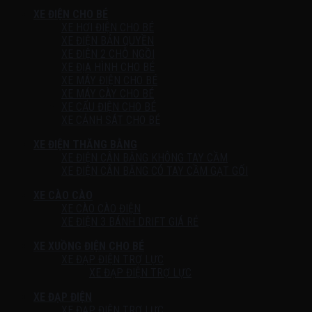
XE ĐIỆN CHO BÉ
XE HƠI ĐIỆN CHO BÉ
XE ĐIỆN BẢN QUYỀN
XE ĐIỆN 2 CHỖ NGỒI
XE ĐỊA HÌNH CHO BÉ
XE MÁY ĐIỆN CHO BÉ
XE MÁY CÀY CHO BÉ
XE CẨU ĐIỆN CHO BÉ
XE CẢNH SÁT CHO BÉ
XE ĐIỆN THĂNG BẰNG
XE ĐIỆN CÂN BẰNG KHÔNG TAY CẦM
XE ĐIỆN CÂN BẰNG CÓ TAY CẦM GẠT GỐI
XE CÀO CÀO
XE CÀO CÀO ĐIỆN
XE ĐIỆN 3 BÁNH DRIFT GIÁ RẺ
XE XUỒNG ĐIỆN CHO BÉ
XE ĐẠP ĐIỆN TRỢ LỰC
XE ĐẠP ĐIỆN TRỢ LỰC
XE ĐẠP ĐIỆN
XE ĐẠP ĐIỆN TRỢ LỰC