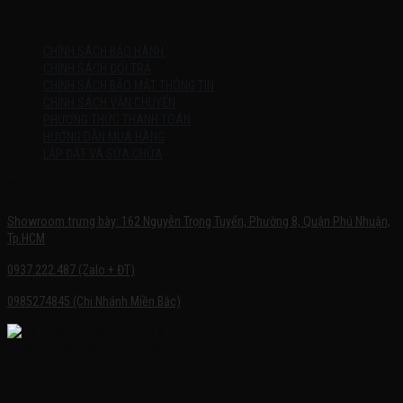
HƯỚNG DẪN
CHÍNH SÁCH BẢO HÀNH
CHÍNH SÁCH ĐỔI TRẢ
CHÍNH SÁCH BẢO MẬT THÔNG TIN
CHÍNH SÁCH VẬN CHUYỂN
PHƯƠNG THỨC THANH TOÁN
HƯỚNG DẪN MUA HÀNG
LẮP ĐẶT VÀ SỬA CHỮA
SHOWROOM TRƯNG BÀY
Showroom trưng bày: 162 Nguyễn Trọng Tuyển, Phường 8, Quận Phú Nhuận,
Tp.HCM
0937.222.487 (Zalo + ĐT)
0985274845 (Chi Nhánh Miền Bắc)
FACEBOOK