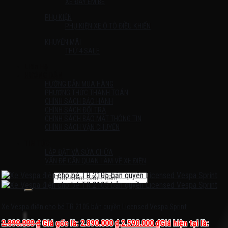
XE ĐẨY EM BÉ
PHỤ KIỆN
PHỤ KIỆN XE Ô TÔ ĐIỀU KHIỂN
KHUYẾN MÃI
THỨ 4 SALE
Liên Hệ
HƯỚNG DẪN
HƯỚNG DẪN MUA HÀNG
PHƯƠNG THỨC THANH TOÁN
CHÍNH SÁCH BẢO HÀNH
CHÍNH SÁCH ĐỔI TRẢ
CHÍNH SÁCH BẢO MẬT THÔNG TIN
CHÍNH SÁCH VẬN CHUYỂN
TIN TỨC
LẮP ĐẶT VÀ SỬA CHỮA
VẤN ĐỀ CẦN QUAN TÂM VỀ XE ĐIỆN
Tìm kiếm:
Chưa có sản phẩm trong giỏ hàng.
Xe Vespa điện cho bé TR 2105 bản quyền Licensed Vespa Sprint
2.890.000
₫
Giá gốc là: 2.890.000 ₫.
2.590.000
₫
Giá hiện tại là: