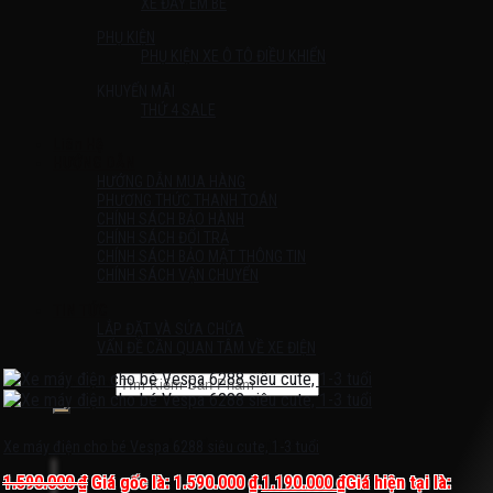
XE ĐẨY EM BÉ
PHỤ KIỆN
PHỤ KIỆN XE Ô TÔ ĐIỀU KHIỂN
KHUYẾN MÃI
THỨ 4 SALE
Liên Hệ
HƯỚNG DẪN
HƯỚNG DẪN MUA HÀNG
PHƯƠNG THỨC THANH TOÁN
CHÍNH SÁCH BẢO HÀNH
CHÍNH SÁCH ĐỔI TRẢ
CHÍNH SÁCH BẢO MẬT THÔNG TIN
CHÍNH SÁCH VẬN CHUYỂN
TIN TỨC
LẮP ĐẶT VÀ SỬA CHỮA
VẤN ĐỀ CẦN QUAN TÂM VỀ XE ĐIỆN
Tìm kiếm:
Chưa có sản phẩm trong giỏ hàng.
Xe máy điện cho bé Vespa 6288 siêu cute, 1-3 tuổi
1.590.000
₫
Giá gốc là: 1.590.000 ₫.
1.190.000
₫
Giá hiện tại là: