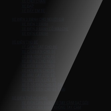
XE CHÒI CHÂN
XE ĐẠP
XE ĐẨY EM BÉ
XE ĐIỆN 3 BÁNH CHO NGƯỜI GIÀ
XE ĐIỆN 3 BÁNH
XE ĐIỆN 3 BÁNH CÓ MÁI CHE
XE ĐIỆN 4 BÁNH
XE ĐIỆN CHO BÉ
XE CẢNH SÁT CHO BÉ
XE CẨU ĐIỆN CHO BÉ
XE ĐỊA HÌNH CHO BÉ
XE ĐIỆN 2 CHỖ NGỒI
XE ĐIỆN BẢN QUYỀN
XE HƠI ĐIỆN CHO BÉ
XE MÁY CÀY CHO BÉ
XE MÁY ĐIỆN CHO BÉ
XE Ô TÔ ĐIỆN CHO BÉ GÁI
XE Ô TÔ ĐIỆN CHO BÉ TRAI
XE ĐIỆN THĂNG BẰNG
XE ĐIỆN CÂN BẰNG CÓ TAY CẦM GẠT GỐI
XE ĐIỆN CÂN BẰNG KHÔNG TAY CẦM