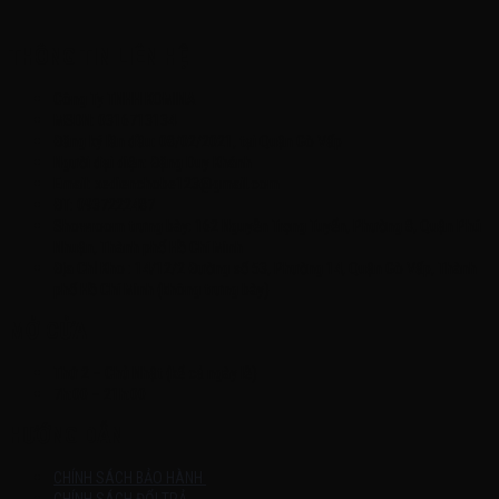
THÔNG TIN LIÊN HỆ
Công Ty TNHH KOMINA
MSDN: 0316713134
Đăng ký lần đầu: 08/02/2021, tại Quận Gò Vấp
Người đại diện: Đặng Duy Khánh
Email: xedienchobe123@gmail.com
ĐT: 0937222487
Showroom trưng bày: 162 Nguyễn Trọng Tuyển, Phường 8, Quận Phú
Nhuận, Thành phố Hồ Chí Minh
Địa Chỉ Kho : 14/12/2 Đường số 53, Phường 14, Quận Gò Vấp, Thành
phố Hồ Chí Minh (không trưng bày)
MỞ CỬA
Thứ 2 – Chủ Nhật (kể cả ngày lễ)
7h:00 – 21h:00
HƯỚNG DẪN
CHÍNH SÁCH BẢO HÀNH