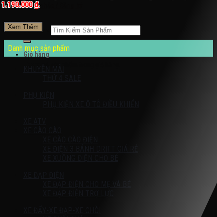
1.190.000 ₫.
Đăng nhập / Đăng ký
Xem Thêm
Tìm kiếm:
Danh mục sản phẩm
Giỏ hàng
Chưa có sản phẩm trong giỏ hàng.
KHUYỄN MÃI
THỨ 4 SALE
PHỤ KIỆN
PHỤ KIỆN XE Ô TÔ ĐIỀU KHIỂN
XE ATV
XE CÀO CÀO
XE CÀO CÀO ĐIỆN
XE ĐIỆN 3 BÁNH DRIFT GIÁ RẺ
XE XUỒNG ĐIỆN CHO BÉ
XE ĐẠP ĐIỆN
XE ĐẠP ĐIỆN CHO MẸ VÀ BÉ
XE ĐẠP ĐIỆN TRỢ LỰC
XE ĐẨY-XE ĐẠP-XE CHÒI