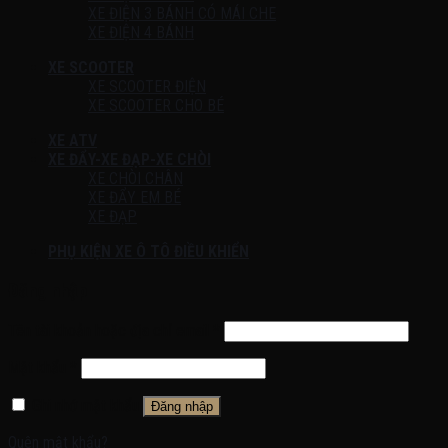
XE ĐIỆN 3 BÁNH CÓ MÁI CHE
XE ĐIỆN 4 BÁNH
XE SCOOTER
XE SCOOTER ĐIỆN
XE SCOOTER CHO BÉ
XE ATV
XE ĐẨY-XE ĐẠP-XE CHÒI
XE CHÒI CHÂN
XE ĐẨY EM BÉ
XE ĐẠP
PHỤ KIỆN XE Ô TÔ ĐIỀU KHIỂN
Đăng nhập
Tên tài khoản hoặc địa chỉ email
*
Mật khẩu
*
Ghi nhớ mật khẩu
Đăng nhập
Quên mật khẩu?