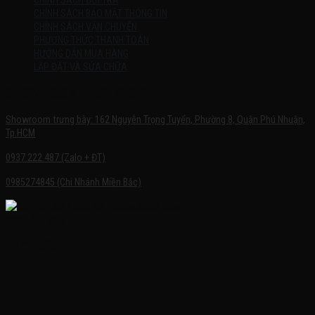
CHÍNH SÁCH ĐỔI TRẢ
CHÍNH SÁCH BẢO MẬT THÔNG TIN
CHÍNH SÁCH VẬN CHUYỂN
PHƯƠNG THỨC THANH TOÁN
HƯỚNG DẪN MUA HÀNG
LẮP ĐẶT VÀ SỬA CHỮA
SHOWROOM TRƯNG BÀY
Showroom trưng bày: 162 Nguyễn Trọng Tuyển, Phường 8, Quận Phú Nhuận,
Tp.HCM
0937.222.487 (Zalo + ĐT)
0985274845 (Chi Nhánh Miền Bắc)
FACEBOOK