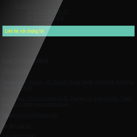
XE SCOOTER
XE SCOOTER CHO BÉ
XE SCOOTER ĐIỆN
Liên hệ với chúng tôi
Quý khách có nhu cầu cần được tư vấn – vui lòng liên hệ với chúng
tôi theo:
Công Ty TNHH KOMINA
0937.222.487
Showroom trưng bày: 162 Nguyễn Trọng Tuyển, Phường 8, Quận Phú
Nhuận, Tp.HCM
Địa Chỉ Kho: 14/12/2 Đường số 53, Phường 14, Quận Gò Vấp, Thành
phố Hồ Chí Minh (không trưng bày)
xedienchobe123@gmail.com
Xe điện cho bé
Zalo:0937222487