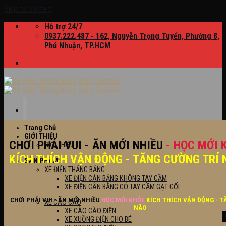
Skip to content
Hỗ trợ 24/7
0937.222.487 - 162, Nguyễn Trọng Tuyển, Phường 8,
Phú Nhuận, TP.HCM
Trang Chủ
GIỚI THIỆU
CHƠI PHẢI VUI - ĂN MỚI NHIỀU
- HỌC MỚI 
GIỚI THIỆU
KÍCH THÍCH VẬN ĐỘNG - TĂNG CƯỜNG TRÍ 
SẢN PHẨM
XE ĐIỆN THĂNG BẰNG
XE ĐIỆN CÂN BẰNG KHÔNG TAY CẦM
XE ĐIỆN CÂN BẰNG CÓ TAY CẦM GẠT GỐI
CHƠI PHẢI VUI - ĂN MỚI NHIỀU
HỌC MỚI KHỎE
KÍCH THÍCH VẬN ĐỘNG - T
XE CÀO CÀO
NÃO
XE CÀO CÀO ĐIỆN
XE XUỒNG ĐIỆN CHO BÉ