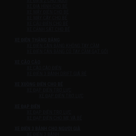
XE ĐIỆN 2 CHỖ NGỒI
XE ĐỊA HÌNH CHO BÉ
XE MÁY ĐIỆN CHO BÉ
XE MÁY CÀY CHO BÉ
XE CẨU ĐIỆN CHO BÉ
XE CẢNH SÁT CHO BÉ
XE ĐIỆN THĂNG BẰNG
XE ĐIỆN CÂN BẰNG KHÔNG TAY CẦM
XE ĐIỆN CÂN BẰNG CÓ TAY CẦM GẠT GỐI
XE CÀO CÀO
XE CÀO CÀO ĐIỆN
XE ĐIỆN 3 BÁNH DRIFT GIÁ RẺ
XE XUỒNG ĐIỆN CHO BÉ
XE ĐẠP ĐIỆN TRỢ LỰC
XE ĐẠP ĐIỆN TRỢ LỰC
XE ĐẠP ĐIỆN
XE ĐẠP ĐIỆN TRỢ LỰC
XE ĐẠP ĐIỆN CHO MẸ VÀ BÉ
XE ĐIỆN 3 BÁNH CHO NGƯỜI GIÀ
XE ĐIỆN 3 BÁNH