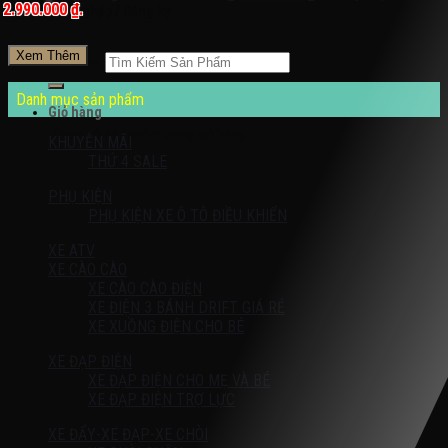
2.990.000 ₫.
Đăng nhập / Đăng ký
Xem Thêm
Tìm kiếm:
Danh mục sản phẩm
Giỏ hàng
Chưa có sản phẩm trong giỏ hàng.
KHUYỄN MÃI
THỨ 4 SALE
PHỤ KIỆN
PHỤ KIỆN XE Ô TÔ ĐIỀU KHIỂN
XE ATV
XE CÀO CÀO
XE CÀO CÀO ĐIỆN
XE ĐIỆN 3 BÁNH DRIFT GIÁ RẺ
XE XUỒNG ĐIỆN CHO BÉ
XE ĐẠP ĐIỆN
XE ĐẠP ĐIỆN CHO MẸ VÀ BÉ
XE ĐẠP ĐIỆN TRỢ LỰC
XE ĐẨY-XE ĐẠP-XE CHÒI