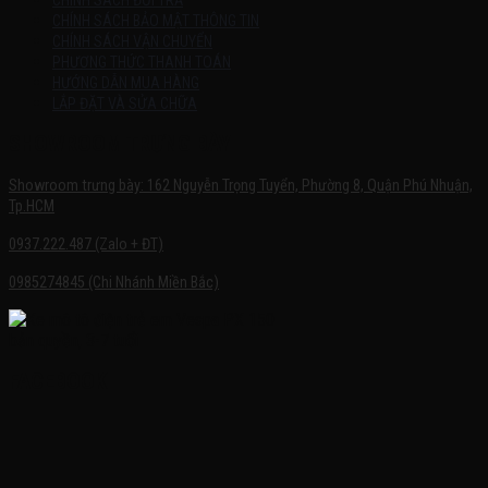
CHÍNH SÁCH ĐỔI TRẢ
CHÍNH SÁCH BẢO MẬT THÔNG TIN
CHÍNH SÁCH VẬN CHUYỂN
PHƯƠNG THỨC THANH TOÁN
HƯỚNG DẪN MUA HÀNG
LẮP ĐẶT VÀ SỬA CHỮA
SHOWROOM TRƯNG BÀY
Showroom trưng bày: 162 Nguyễn Trọng Tuyển, Phường 8, Quận Phú Nhuận,
Tp.HCM
0937.222.487 (Zalo + ĐT)
0985274845 (Chi Nhánh Miền Bắc)
FACEBOOK