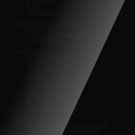
XE CHÒI CHÂN
XE ĐẠP
XE ĐẨY EM BÉ
XE ĐIỆN 3 BÁNH CHO NGƯỜI GIÀ
XE ĐIỆN 3 BÁNH
XE ĐIỆN 3 BÁNH CÓ MÁI CHE
XE ĐIỆN 4 BÁNH
XE ĐIỆN CHO BÉ
XE CẢNH SÁT CHO BÉ
XE CẨU ĐIỆN CHO BÉ
XE ĐỊA HÌNH CHO BÉ
XE ĐIỆN 2 CHỖ NGỒI
XE ĐIỆN BẢN QUYỀN
XE HƠI ĐIỆN CHO BÉ
XE MÁY CÀY CHO BÉ
XE MÁY ĐIỆN CHO BÉ
XE Ô TÔ ĐIỆN CHO BÉ GÁI
XE Ô TÔ ĐIỆN CHO BÉ TRAI
XE ĐIỆN THĂNG BẰNG
XE ĐIỆN CÂN BẰNG CÓ TAY CẦM GẠT GỐI
XE ĐIỆN CÂN BẰNG KHÔNG TAY CẦM