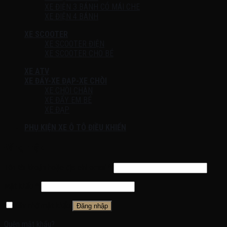
XE ĐIỆN 3 BÁNH CÓ MÁI CHE
XE ĐIỆN 4 BÁNH
XE SCOOTER
XE SCOOTER ĐIỆN
XE SCOOTER CHO BÉ
XE ATV
XE ĐẨY-XE ĐẠP-XE CHÒI
XE CHÒI CHÂN
XE ĐẨY EM BÉ
XE ĐẠP
PHỤ KIỆN XE Ô TÔ ĐIỀU KHIỂN
Đăng nhập
Tên tài khoản hoặc địa chỉ email
*
Mật khẩu
*
Ghi nhớ mật khẩu
Đăng nhập
Quên mật khẩu?