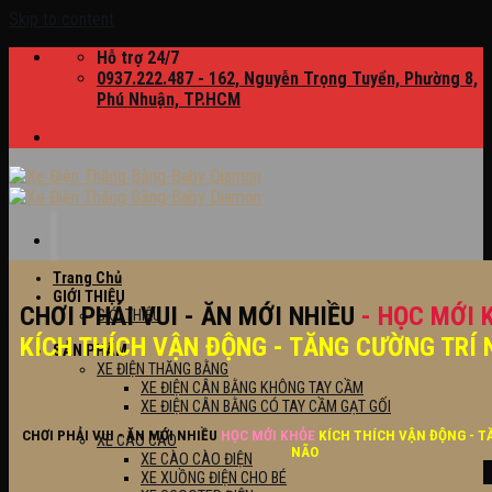
Skip to content
Hỗ trợ 24/7
0937.222.487 - 162, Nguyễn Trọng Tuyển, Phường 8,
Phú Nhuận, TP.HCM
Trang Chủ
GIỚI THIỆU
CHƠI PHẢI VUI - ĂN MỚI NHIỀU
- HỌC MỚI 
GIỚI THIỆU
KÍCH THÍCH VẬN ĐỘNG - TĂNG CƯỜNG TRÍ 
SẢN PHẨM
XE ĐIỆN THĂNG BẰNG
XE ĐIỆN CÂN BẰNG KHÔNG TAY CẦM
XE ĐIỆN CÂN BẰNG CÓ TAY CẦM GẠT GỐI
CHƠI PHẢI VUI - ĂN MỚI NHIỀU
HỌC MỚI KHỎE
KÍCH THÍCH VẬN ĐỘNG - T
XE CÀO CÀO
NÃO
XE CÀO CÀO ĐIỆN
XE XUỒNG ĐIỆN CHO BÉ