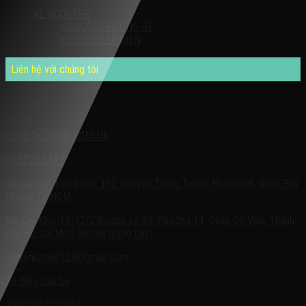
XE SCOOTER
XE SCOOTER CHO BÉ
XE SCOOTER ĐIỆN
Liên hệ với chúng tôi
Quý khách có nhu cầu cần được tư vấn – vui lòng liên hệ với chúng
tôi theo:
Công Ty TNHH KOMINA
0937.222.487
Showroom trưng bày: 162 Nguyễn Trọng Tuyển, Phường 8, Quận Phú
Nhuận, Tp.HCM
Địa Chỉ Kho: 14/12/2 Đường số 53, Phường 14, Quận Gò Vấp, Thành
phố Hồ Chí Minh (không trưng bày)
xedienchobe123@gmail.com
Xe điện cho bé
Zalo:0937222487