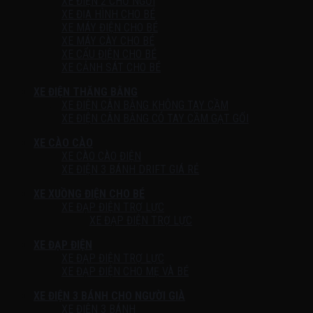
XE ĐIỆN 2 CHỖ NGỒI
XE ĐỊA HÌNH CHO BÉ
XE MÁY ĐIỆN CHO BÉ
XE MÁY CÀY CHO BÉ
XE CẨU ĐIỆN CHO BÉ
XE CẢNH SÁT CHO BÉ
XE ĐIỆN THĂNG BẰNG
XE ĐIỆN CÂN BẰNG KHÔNG TAY CẦM
XE ĐIỆN CÂN BẰNG CÓ TAY CẦM GẠT GỐI
XE CÀO CÀO
XE CÀO CÀO ĐIỆN
XE ĐIỆN 3 BÁNH DRIFT GIÁ RẺ
XE XUỒNG ĐIỆN CHO BÉ
XE ĐẠP ĐIỆN TRỢ LỰC
XE ĐẠP ĐIỆN TRỢ LỰC
XE ĐẠP ĐIỆN
XE ĐẠP ĐIỆN TRỢ LỰC
XE ĐẠP ĐIỆN CHO MẸ VÀ BÉ
XE ĐIỆN 3 BÁNH CHO NGƯỜI GIÀ
XE ĐIỆN 3 BÁNH