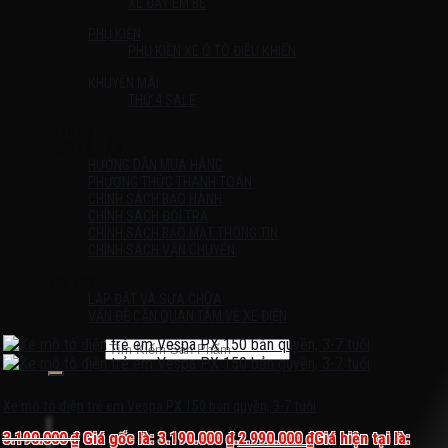
XE ĐẨY EM BÉ
PHỤ KIỆN
PHỤ KIỆN XE Ô TÔ ĐIỀU KHIỂN
KHUYẾN MÃI
THỨ 4 SALE
Liên Hệ
HƯỚNG DẪN
HƯỚNG DẪN MUA HÀNG
PHƯƠNG THỨC THANH TOÁN
CHÍNH SÁCH BẢO HÀNH
CHÍNH SÁCH ĐỔI TRẢ
CHÍNH SÁCH BẢO MẬT THÔNG TIN
CHÍNH SÁCH VẬN CHUYỂN
TIN TỨC
LẮP ĐẶT VÀ SỬA CHỮA
VẤN ĐỀ CẦN QUAN TÂM VỀ XE ĐIỆN
Tìm kiếm:
Chưa có sản phẩm trong giỏ hàng.
Xe mô tô điện trẻ em Vespa PX 150 bản quyền, 3-7 tuổi
3.190.000
₫
Giá gốc là: 3.190.000 ₫.
2.990.000
₫
Giá hiện tại là: