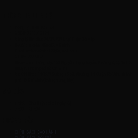
THÔNG TIN LIÊN HỆ
Công Ty TNHH KOMINA
MSDN: 0316713134
Đăng ký lần đầu: 08/02/2021, tại Quận Gò Vấp
Người đại diện: Đặng Duy Khánh
Email: xedienchobe123@gmail.com
ĐT: 0937222487
Showroom trưng bày: 162 Nguyễn Trọng Tuyển, Phường 8, Quận Phú
Nhuận, Thành phố Hồ Chí Minh
Địa Chỉ Kho : 14/12/2 Đường số 53, Phường 14, Quận Gò Vấp, Thành
phố Hồ Chí Minh (không trưng bày)
MỞ CỬA
Thứ 2 – Chủ Nhật (kể cả ngày lễ)
7h:00 – 21h:00
HƯỚNG DẪN
CHÍNH SÁCH BẢO HÀNH