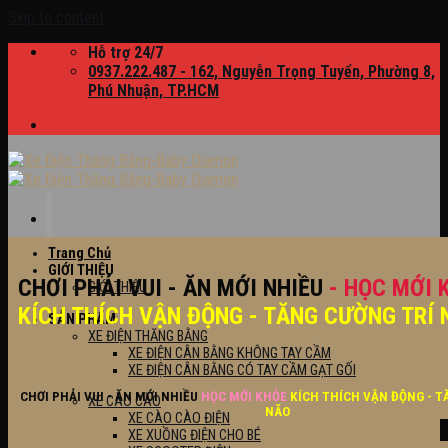
Skip to content
Hỗ trợ 24/7
0937.222.487 - 162, Nguyễn Trọng Tuyển, Phường 8,
Phú Nhuận, TP.HCM
Trang Chủ
GIỚI THIỆU
CHƠI PHẢI VUI - ĂN MỚI NHIỀU
- HỌC MỚI 
GIỚI THIỆU
KÍCH THÍCH VẬN ĐỘNG - TĂNG CƯỜNG TRÍ 
SẢN PHẨM
XE ĐIỆN THĂNG BẰNG
XE ĐIỆN CÂN BẰNG KHÔNG TAY CẦM
XE ĐIỆN CÂN BẰNG CÓ TAY CẦM GẠT GỐI
CHƠI PHẢI VUI - ĂN MỚI NHIỀU
HỌC MỚI KHỎE
KÍCH THÍCH VẬN ĐỘNG - T
XE CÀO CÀO
NÃO
XE CÀO CÀO ĐIỆN
XE XUỒNG ĐIỆN CHO BÉ