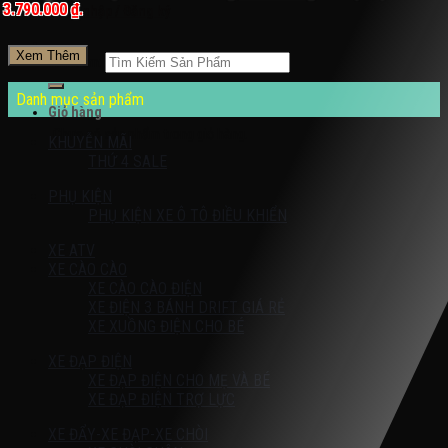
3.790.000 ₫.
Đăng nhập / Đăng ký
Xem Thêm
Tìm kiếm:
Danh mục sản phẩm
Giỏ hàng
Chưa có sản phẩm trong giỏ hàng.
KHUYỄN MÃI
THỨ 4 SALE
PHỤ KIỆN
PHỤ KIỆN XE Ô TÔ ĐIỀU KHIỂN
XE ATV
XE CÀO CÀO
XE CÀO CÀO ĐIỆN
XE ĐIỆN 3 BÁNH DRIFT GIÁ RẺ
XE XUỒNG ĐIỆN CHO BÉ
XE ĐẠP ĐIỆN
XE ĐẠP ĐIỆN CHO MẸ VÀ BÉ
XE ĐẠP ĐIỆN TRỢ LỰC
XE ĐẨY-XE ĐẠP-XE CHÒI