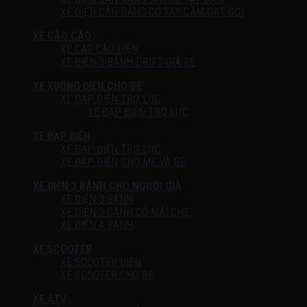
XE ĐIỆN CÂN BẰNG CÓ TAY CẦM GẠT GỐI
XE CÀO CÀO
XE CÀO CÀO ĐIỆN
XE ĐIỆN 3 BÁNH DRIFT GIÁ RẺ
XE XUỒNG ĐIỆN CHO BÉ
XE ĐẠP ĐIỆN TRỢ LỰC
XE ĐẠP ĐIỆN TRỢ LỰC
XE ĐẠP ĐIỆN
XE ĐẠP ĐIỆN TRỢ LỰC
XE ĐẠP ĐIỆN CHO MẸ VÀ BÉ
XE ĐIỆN 3 BÁNH CHO NGƯỜI GIÀ
XE ĐIỆN 3 BÁNH
XE ĐIỆN 3 BÁNH CÓ MÁI CHE
XE ĐIỆN 4 BÁNH
XE SCOOTER
XE SCOOTER ĐIỆN
XE SCOOTER CHO BÉ
XE ATV