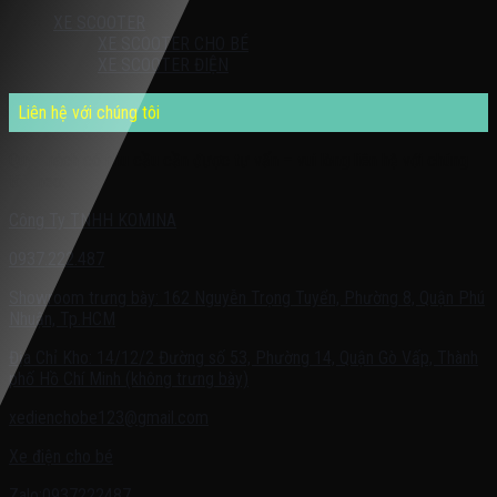
XE SCOOTER
XE SCOOTER CHO BÉ
XE SCOOTER ĐIỆN
Liên hệ với chúng tôi
Quý khách có nhu cầu cần được tư vấn – vui lòng liên hệ với chúng
tôi theo:
Công Ty TNHH KOMINA
0937.222.487
Showroom trưng bày: 162 Nguyễn Trọng Tuyển, Phường 8, Quận Phú
Nhuận, Tp.HCM
Địa Chỉ Kho: 14/12/2 Đường số 53, Phường 14, Quận Gò Vấp, Thành
phố Hồ Chí Minh (không trưng bày)
xedienchobe123@gmail.com
Xe điện cho bé
Zalo:0937222487