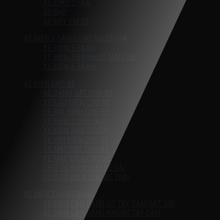
XE CHÒI CHÂN
XE ĐẠP
XE ĐẨY EM BÉ
XE ĐIỆN 3 BÁNH CHO NGƯỜI GIÀ
XE ĐIỆN 3 BÁNH
XE ĐIỆN 3 BÁNH CÓ MÁI CHE
XE ĐIỆN 4 BÁNH
XE ĐIỆN CHO BÉ
XE CẢNH SÁT CHO BÉ
XE CẨU ĐIỆN CHO BÉ
XE ĐỊA HÌNH CHO BÉ
XE ĐIỆN 2 CHỖ NGỒI
XE ĐIỆN BẢN QUYỀN
XE HƠI ĐIỆN CHO BÉ
XE MÁY CÀY CHO BÉ
XE MÁY ĐIỆN CHO BÉ
XE Ô TÔ ĐIỆN CHO BÉ GÁI
XE Ô TÔ ĐIỆN CHO BÉ TRAI
XE ĐIỆN THĂNG BẰNG
XE ĐIỆN CÂN BẰNG CÓ TAY CẦM GẠT GỐI
XE ĐIỆN CÂN BẰNG KHÔNG TAY CẦM