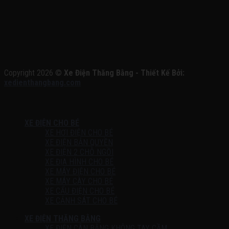
Copyright 2026 ©
Xe Điện Thăng Bằng - Thiết Kế Bởi:
xedienthangbang.com
XE ĐIỆN CHO BÉ
XE HƠI ĐIỆN CHO BÉ
XE ĐIỆN BẢN QUYỀN
XE ĐIỆN 2 CHỖ NGỒI
XE ĐỊA HÌNH CHO BÉ
XE MÁY ĐIỆN CHO BÉ
XE MÁY CÀY CHO BÉ
XE CẨU ĐIỆN CHO BÉ
XE CẢNH SÁT CHO BÉ
XE ĐIỆN THĂNG BẰNG
XE ĐIỆN CÂN BẰNG KHÔNG TAY CẦM