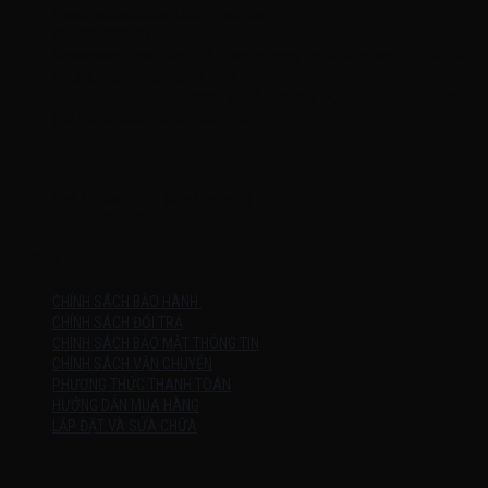
Email: xedienchobe123@gmail.com
ĐT: 0937222487
Showroom trưng bày: 162 Nguyễn Trọng Tuyển, Phường 8, Quận Phú
Nhuận, Thành phố Hồ Chí Minh
Địa Chỉ Kho : 14/12/2 Đường số 53, Phường 14, Quận Gò Vấp, Thành
phố Hồ Chí Minh (không trưng bày)
MỞ CỬA
Thứ 2 – Chủ Nhật (kể cả ngày lễ)
7h:00 – 21h:00
HƯỚNG DẪN
CHÍNH SÁCH BẢO HÀNH
CHÍNH SÁCH ĐỔI TRẢ
CHÍNH SÁCH BẢO MẬT THÔNG TIN
CHÍNH SÁCH VẬN CHUYỂN
PHƯƠNG THỨC THANH TOÁN
HƯỚNG DẪN MUA HÀNG
LẮP ĐẶT VÀ SỬA CHỮA
SHOWROOM TRƯNG BÀY