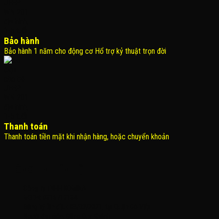
Bảo hành
Bảo hành 1 năm cho động cơ Hổ trợ kỷ thuật trọn đời
Thanh toán
Thanh toán tiền mặt khi nhận hàng, hoặc chuyển khoản
THÔNG TIN LIÊN HỆ
Công Ty TNHH KOMINA
MSDN: 0316713134
Đăng ký lần đầu: 08/02/2021, tại Quận Gò Vấp
Người đại diện: Đặng Duy Khánh