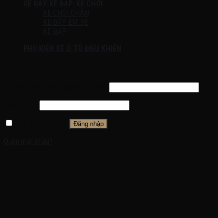
XE ĐẨY-XE ĐẠP-XE CHÒI
XE CHÒI CHÂN
XE ĐẨY EM BÉ
XE ĐẠP
PHỤ KIỆN XE Ô TÔ ĐIỀU KHIỂN
Đăng nhập
Tên tài khoản hoặc địa chỉ email
*
Mật khẩu
*
Ghi nhớ mật khẩu
Đăng nhập
Quên mật khẩu?