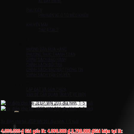
XE ĐẨY EM BÉ
PHỤ KIỆN
PHỤ KIỆN XE Ô TÔ ĐIỀU KHIỂN
KHUYẾN MÃI
THỨ 4 SALE
Liên Hệ
HƯỚNG DẪN
HƯỚNG DẪN MUA HÀNG
PHƯƠNG THỨC THANH TOÁN
CHÍNH SÁCH BẢO HÀNH
CHÍNH SÁCH ĐỔI TRẢ
CHÍNH SÁCH BẢO MẬT THÔNG TIN
CHÍNH SÁCH VẬN CHUYỂN
TIN TỨC
LẮP ĐẶT VÀ SỬA CHỮA
VẤN ĐỀ CẦN QUAN TÂM VỀ XE ĐIỆN
Tìm kiếm:
Chưa có sản phẩm trong giỏ hàng.
Xe điện cho bé JEEP WN 201 địa hình, 1-5 tuổi
4.090.000
₫
Giá gốc là: 4.090.000 ₫.
3.790.000
₫
Giá hiện tại là: