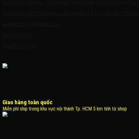
Showroom trưng bày: 162 Nguyễn Trọng Tuyển, Phường 8, Quận Phú 
Địa Chỉ Kho: 14/12/2 Đường số 53, Phường 14, Quận Gò Vấp, Thành ph
xedienchobe123@gmail.com
Xe điện cho bé
Zalo:0937222487
Giao hàng toàn quốc
Miễn phí ship trong khu vực nội thành Tp. HCM 5 km tính từ shop