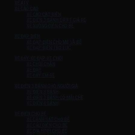
XE ATV
XE CÀO CÀO
XE CÀO CÀO ĐIỆN
XE ĐIỆN 3 BÁNH DRIFT GIÁ RẺ
XE XUỒNG ĐIỆN CHO BÉ
XE ĐẠP ĐIỆN
XE ĐẠP ĐIỆN CHO MẸ VÀ BÉ
XE ĐẠP ĐIỆN TRỢ LỰC
XE ĐẨY-XE ĐẠP-XE CHÒI
XE CHÒI CHÂN
XE ĐẠP
XE ĐẨY EM BÉ
XE ĐIỆN 3 BÁNH CHO NGƯỜI GIÀ
XE ĐIỆN 3 BÁNH
XE ĐIỆN 3 BÁNH CÓ MÁI CHE
XE ĐIỆN 4 BÁNH
XE ĐIỆN CHO BÉ
XE CẢNH SÁT CHO BÉ
XE CẨU ĐIỆN CHO BÉ
XE ĐỊA HÌNH CHO BÉ