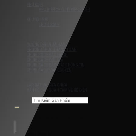
PHỤ KIỆN
PHỤ KIỆN XE Ô TÔ ĐIỀU KHIỂN
KHUYẾN MÃI
THỨ 4 SALE
Liên Hệ
HƯỚNG DẪN
HƯỚNG DẪN MUA HÀNG
PHƯƠNG THỨC THANH TOÁN
CHÍNH SÁCH BẢO HÀNH
CHÍNH SÁCH ĐỔI TRẢ
CHÍNH SÁCH BẢO MẬT THÔNG TIN
CHÍNH SÁCH VẬN CHUYỂN
TIN TỨC
LẮP ĐẶT VÀ SỬA CHỮA
VẤN ĐỀ CẦN QUAN TÂM VỀ XE ĐIỆN
Tìm kiếm:
Chưa có sản phẩm trong giỏ hàng.
Đăng nhập / Đăng ký