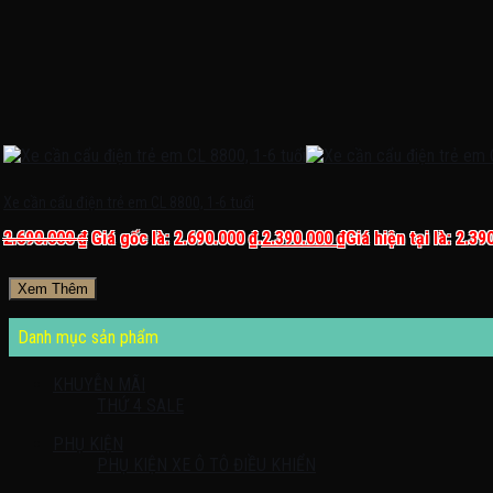
Xe cần cẩu điện trẻ em CL 8800, 1-6 tuổi
2.690.000
₫
Giá gốc là: 2.690.000 ₫.
2.390.000
₫
Giá hiện tại là: 2.39
Xem Thêm
Danh mục sản phẩm
KHUYỄN MÃI
THỨ 4 SALE
PHỤ KIỆN
PHỤ KIỆN XE Ô TÔ ĐIỀU KHIỂN