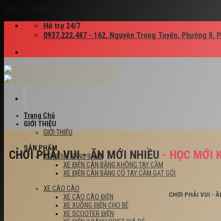
Skip to content
Hỗ trợ 24/7
0937.222.487 - 162, Nguyễn Trọng Tuyển, Phường 8, 
Trang Chủ
GIỚI THIỆU
GIỚI THIỆU
SẢN PHẨM
CHƠI PHẢI VUI - ĂN MỚI NHIỀU
- HỌC MỚI 
XE ĐIỆN THĂNG BẰNG
XE ĐIỆN CÂN BẰNG KHÔNG TAY CẦM
XE ĐIỆN CÂN BẰNG CÓ TAY CẦM GẠT GỐI
XE CÀO CÀO
CHƠI PHẢI VUI - 
XE CÀO CÀO ĐIỆN
XE XUỒNG ĐIỆN CHO BÉ
XE SCOOTER ĐIỆN