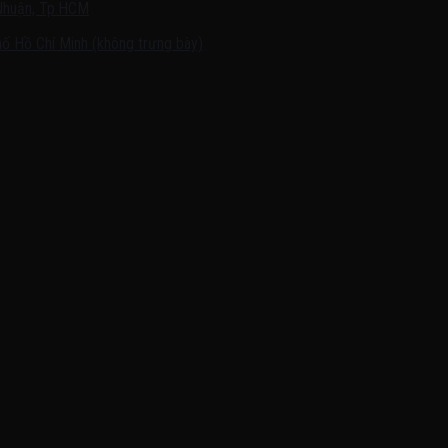
Nhuận, Tp.HCM
ố Hồ Chí Minh (không trưng bày)