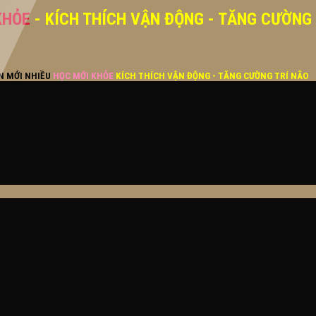
KHỎE
- KÍCH THÍCH VẬN ĐỘNG - TĂNG CƯỜNG
ĂN MỚI NHIỀU
HỌC MỚI KHỎE
KÍCH THÍCH VẬN ĐỘNG - TĂNG CƯỜNG TRÍ NÃO