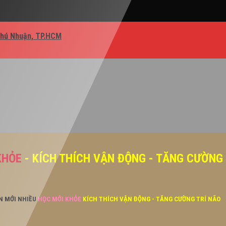
Phú Nhuận, TP.HCM
KHỎE
- KÍCH THÍCH VẬN ĐỘNG - TĂNG CƯỜNG
ĂN MỚI NHIỀU
HỌC MỚI KHỎE
KÍCH THÍCH VẬN ĐỘNG - TĂNG CƯỜNG TRÍ NÃO