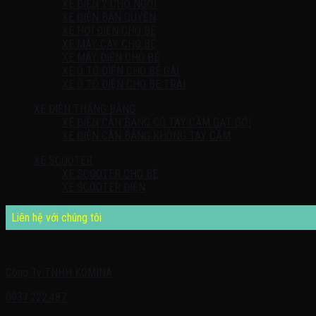
XE ĐIỆN 2 CHỖ NGỒI
XE ĐIỆN BẢN QUYỀN
XE HƠI ĐIỆN CHO BÉ
XE MÁY CÀY CHO BÉ
XE MÁY ĐIỆN CHO BÉ
XE Ô TÔ ĐIỆN CHO BÉ GÁI
XE Ô TÔ ĐIỆN CHO BÉ TRAI
XE ĐIỆN THĂNG BẰNG
XE ĐIỆN CÂN BẰNG CÓ TAY CẦM GẠT GỐI
XE ĐIỆN CÂN BẰNG KHÔNG TAY CẦM
XE SCOOTER
XE SCOOTER CHO BÉ
XE SCOOTER ĐIỆN
Liên hệ với chúng tôi
Quý khách có nhu cầu cần được tư vấn – vui lòng liên hệ với chúng tôi 
Công Ty TNHH KOMINA
0937.222.487