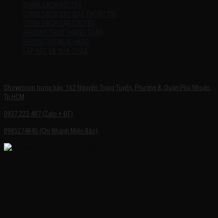
CHÍNH SÁCH ĐỔI TRẢ
CHÍNH SÁCH BẢO MẬT THÔNG TIN
CHÍNH SÁCH VẬN CHUYỂN
PHƯƠNG THỨC THANH TOÁN
HƯỚNG DẪN MUA HÀNG
LẮP ĐẶT VÀ SỬA CHỮA
SHOWROOM TRƯNG BÀY
Showroom trưng bày: 162 Nguyễn Trọng Tuyển, Phường 8, Quận Phú Nhuận,
Tp.HCM
0937.222.487 (Zalo + ĐT)
0985274845 (Chi Nhánh Miền Bắc)
FACEBOOK