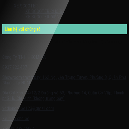
XE SCOOTER
XE SCOOTER CHO BÉ
XE SCOOTER ĐIỆN
Liên hệ với chúng tôi
Quý khách có nhu cầu cần được tư vấn – vui lòng liên hệ với chúng
tôi theo:
Công Ty TNHH KOMINA
0937.222.487
Showroom trưng bày: 162 Nguyễn Trọng Tuyển, Phường 8, Quận Phú
Nhuận, Tp.HCM
Địa Chỉ Kho: 14/12/2 Đường số 53, Phường 14, Quận Gò Vấp, Thành
phố Hồ Chí Minh (không trưng bày)
xedienchobe123@gmail.com
Xe điện cho bé
Zalo:0937222487