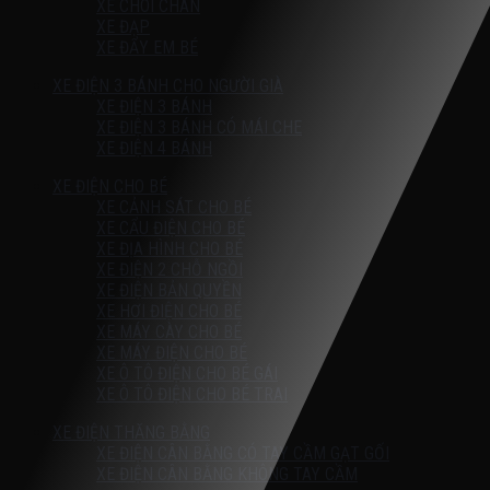
XE CHÒI CHÂN
XE ĐẠP
XE ĐẨY EM BÉ
XE ĐIỆN 3 BÁNH CHO NGƯỜI GIÀ
XE ĐIỆN 3 BÁNH
XE ĐIỆN 3 BÁNH CÓ MÁI CHE
XE ĐIỆN 4 BÁNH
XE ĐIỆN CHO BÉ
XE CẢNH SÁT CHO BÉ
XE CẨU ĐIỆN CHO BÉ
XE ĐỊA HÌNH CHO BÉ
XE ĐIỆN 2 CHỖ NGỒI
XE ĐIỆN BẢN QUYỀN
XE HƠI ĐIỆN CHO BÉ
XE MÁY CÀY CHO BÉ
XE MÁY ĐIỆN CHO BÉ
XE Ô TÔ ĐIỆN CHO BÉ GÁI
XE Ô TÔ ĐIỆN CHO BÉ TRAI
XE ĐIỆN THĂNG BẰNG
XE ĐIỆN CÂN BẰNG CÓ TAY CẦM GẠT GỐI
XE ĐIỆN CÂN BẰNG KHÔNG TAY CẦM