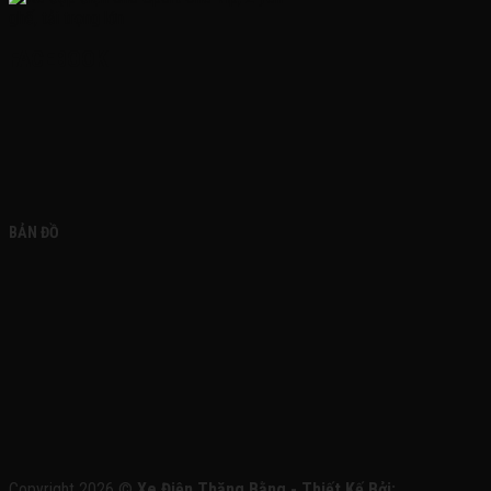
FACEBOOK
BẢN ĐỒ
Copyright 2026 ©
Xe Điện Thăng Bằng - Thiết Kế Bởi: