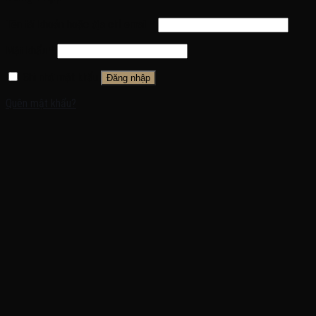
Tên tài khoản hoặc địa chỉ email
*
Mật khẩu
*
Ghi nhớ mật khẩu
Đăng nhập
Quên mật khẩu?