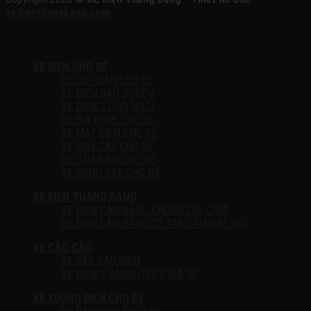
xedienthangbang.com
XE ĐIỆN CHO BÉ
XE HƠI ĐIỆN CHO BÉ
XE ĐIỆN BẢN QUYỀN
XE ĐIỆN 2 CHỖ NGỒI
XE ĐỊA HÌNH CHO BÉ
XE MÁY ĐIỆN CHO BÉ
XE MÁY CÀY CHO BÉ
XE CẨU ĐIỆN CHO BÉ
XE CẢNH SÁT CHO BÉ
XE ĐIỆN THĂNG BẰNG
XE ĐIỆN CÂN BẰNG KHÔNG TAY CẦM
XE ĐIỆN CÂN BẰNG CÓ TAY CẦM GẠT GỐI
XE CÀO CÀO
XE CÀO CÀO ĐIỆN
XE ĐIỆN 3 BÁNH DRIFT GIÁ RẺ
XE XUỒNG ĐIỆN CHO BÉ