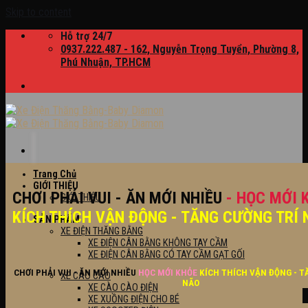
Skip to content
Hỗ trợ 24/7
0937.222.487 - 162, Nguyễn Trọng Tuyển, Phường 8,
Phú Nhuận, TP.HCM
Trang Chủ
GIỚI THIỆU
CHƠI PHẢI VUI - ĂN MỚI NHIỀU
- HỌC MỚI 
GIỚI THIỆU
KÍCH THÍCH VẬN ĐỘNG - TĂNG CƯỜNG TRÍ 
SẢN PHẨM
XE ĐIỆN THĂNG BẰNG
XE ĐIỆN CÂN BẰNG KHÔNG TAY CẦM
XE ĐIỆN CÂN BẰNG CÓ TAY CẦM GẠT GỐI
CHƠI PHẢI VUI - ĂN MỚI NHIỀU
HỌC MỚI KHỎE
KÍCH THÍCH VẬN ĐỘNG - T
XE CÀO CÀO
NÃO
XE CÀO CÀO ĐIỆN
XE XUỒNG ĐIỆN CHO BÉ