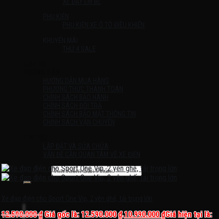
XE ĐẨY EM BÉ
PHỤ KIỆN
PHỤ KIỆN XE Ô TÔ ĐIỀU KHIỂN
KHUYẾN MÃI
THỨ 4 SALE
Liên Hệ
HƯỚNG DẪN
HƯỚNG DẪN MUA HÀNG
PHƯƠNG THỨC THANH TOÁN
CHÍNH SÁCH BẢO HÀNH
CHÍNH SÁCH ĐỔI TRẢ
CHÍNH SÁCH BẢO MẬT THÔNG TIN
CHÍNH SÁCH VẬN CHUYỂN
TIN TỨC
LẮP ĐẶT VÀ SỬA CHỮA
VẤN ĐỀ CẦN QUAN TÂM VỀ XE ĐIỆN
Tìm kiếm:
Chưa có sản phẩm trong giỏ hàng.
Xe đạp điện cho Sport One Vip, 2 yên ghế, tải trọng lớn
12.590.000
₫
Giá gốc là: 12.590.000 ₫.
10.990.000
₫
Giá hiện tại là: