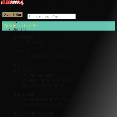
10.990.000 ₫.
Đăng nhập / Đăng ký
Xem Thêm
Tìm kiếm:
Danh mục sản phẩm
Giỏ hàng
Chưa có sản phẩm trong giỏ hàng.
KHUYỄN MÃI
THỨ 4 SALE
PHỤ KIỆN
PHỤ KIỆN XE Ô TÔ ĐIỀU KHIỂN
XE ATV
XE CÀO CÀO
XE CÀO CÀO ĐIỆN
XE ĐIỆN 3 BÁNH DRIFT GIÁ RẺ
XE XUỒNG ĐIỆN CHO BÉ
XE ĐẠP ĐIỆN
XE ĐẠP ĐIỆN CHO MẸ VÀ BÉ
XE ĐẠP ĐIỆN TRỢ LỰC
XE ĐẨY-XE ĐẠP-XE CHÒI