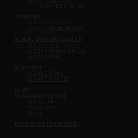
XE ĐẠP ĐIỆN TRỢ LỰC
XE ĐẠP ĐIỆN TRỢ LỰC
XE ĐẠP ĐIỆN
XE ĐẠP ĐIỆN TRỢ LỰC
XE ĐẠP ĐIỆN CHO MẸ VÀ BÉ
XE ĐIỆN 3 BÁNH CHO NGƯỜI GIÀ
XE ĐIỆN 3 BÁNH
XE ĐIỆN 3 BÁNH CÓ MÁI CHE
XE ĐIỆN 4 BÁNH
XE SCOOTER
XE SCOOTER ĐIỆN
XE SCOOTER CHO BÉ
XE ATV
XE ĐẨY-XE ĐẠP-XE CHÒI
XE CHÒI CHÂN
XE ĐẨY EM BÉ
XE ĐẠP
PHỤ KIỆN XE Ô TÔ ĐIỀU KHIỂN
Đăng nhập