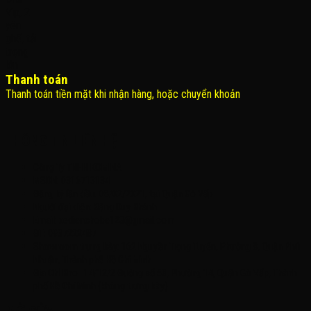
Thanh toán
Thanh toán tiền mặt khi nhận hàng, hoặc chuyển khoản
THÔNG TIN LIÊN HỆ
Công Ty TNHH KOMINA
MSDN: 0316713134
Đăng ký lần đầu: 08/02/2021, tại Quận Gò Vấp
Người đại diện: Đặng Duy Khánh
Email: xedienchobe123@gmail.com
ĐT: 0937222487
Showroom trưng bày: 162 Nguyễn Trọng Tuyển, Phường 8, Quận Phú
Nhuận, Thành phố Hồ Chí Minh
Địa Chỉ Kho : 14/12/2 Đường số 53, Phường 14, Quận Gò Vấp, Thành
phố Hồ Chí Minh (không trưng bày)