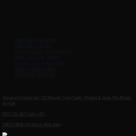
MỞ CỬA
Thứ 2 – Chủ Nhật (kể cả ngày lễ)
7h:00 – 21h:00
HƯỚNG DẪN
CHÍNH SÁCH BẢO HÀNH
CHÍNH SÁCH ĐỔI TRẢ
CHÍNH SÁCH BẢO MẬT THÔNG TIN
CHÍNH SÁCH VẬN CHUYỂN
PHƯƠNG THỨC THANH TOÁN
HƯỚNG DẪN MUA HÀNG
LẮP ĐẶT VÀ SỬA CHỮA
SHOWROOM TRƯNG BÀY
Showroom trưng bày: 162 Nguyễn Trọng Tuyển, Phường 8, Quận Phú Nhuận,
Tp.HCM
0937.222.487 (Zalo + ĐT)
0985274845 (Chi Nhánh Miền Bắc)