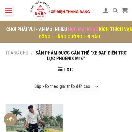
Skip
to
content
CHƠI PHẢI VUI - ĂN MỚI NHIỀU
HỌC MỚI KHỎE
KÍCH THÍCH VẬ
ĐỘNG - TĂNG CƯỜNG TRÍ NÃO
TRANG CHỦ
/
SẢN PHẨM ĐƯỢC GẮN THẺ “XE ĐẠP ĐIỆN TRỢ
LỰC PHOENIX M16”
LỌC
-4%