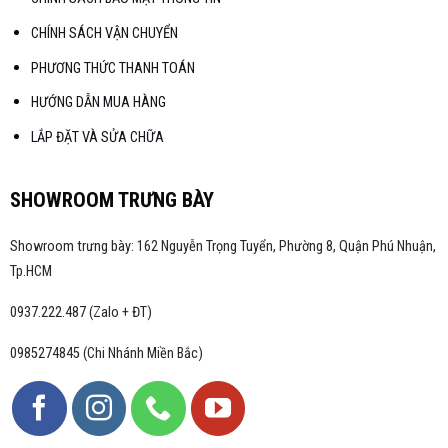
CHÍNH SÁCH VẬN CHUYỂN
PHƯƠNG THỨC THANH TOÁN
HƯỚNG DẪN MUA HÀNG
LẮP ĐẶT VÀ SỬA CHỮA
SHOWROOM TRƯNG BÀY
Showroom trưng bày: 162 Nguyễn Trọng Tuyển, Phường 8, Quận Phú Nhuận,
Tp.HCM
0937.222.487 (Zalo + ĐT)
0985274845 (Chi Nhánh Miền Bắc)