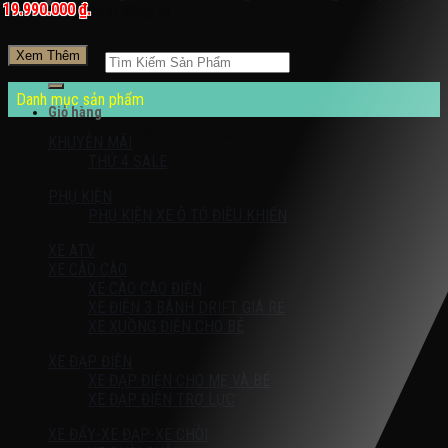
19.990.000 ₫.
Đăng nhập / Đăng ký
Xem Thêm
Tìm kiếm:
Danh mục sản phẩm
Giỏ hàng
Chưa có sản phẩm trong giỏ hàng.
KHUYỄN MÃI
THỨ 4 SALE
PHỤ KIỆN
PHỤ KIỆN XE Ô TÔ ĐIỀU KHIỂN
XE ATV
XE CÀO CÀO
XE CÀO CÀO ĐIỆN
XE ĐIỆN 3 BÁNH DRIFT GIÁ RẺ
XE XUỒNG ĐIỆN CHO BÉ
XE ĐẠP ĐIỆN
XE ĐẠP ĐIỆN CHO MẸ VÀ BÉ
XE ĐẠP ĐIỆN TRỢ LỰC
XE ĐẨY-XE ĐẠP-XE CHÒI