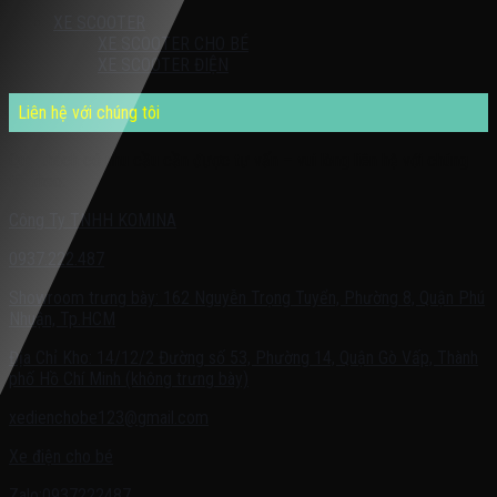
XE SCOOTER
XE SCOOTER CHO BÉ
XE SCOOTER ĐIỆN
Liên hệ với chúng tôi
Quý khách có nhu cầu cần được tư vấn – vui lòng liên hệ với chúng
tôi theo:
Công Ty TNHH KOMINA
0937.222.487
Showroom trưng bày: 162 Nguyễn Trọng Tuyển, Phường 8, Quận Phú
Nhuận, Tp.HCM
Địa Chỉ Kho: 14/12/2 Đường số 53, Phường 14, Quận Gò Vấp, Thành
phố Hồ Chí Minh (không trưng bày)
xedienchobe123@gmail.com
Xe điện cho bé
Zalo:0937222487