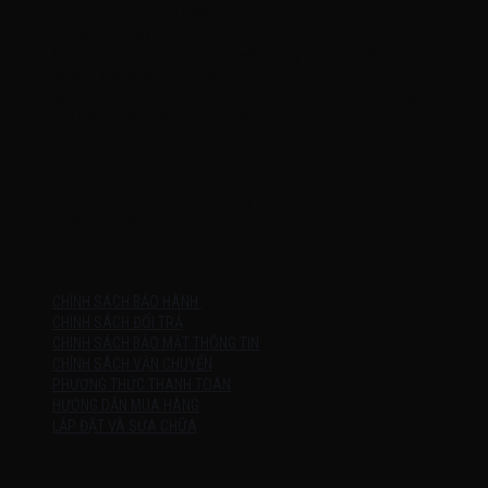
Email: xedienchobe123@gmail.com
ĐT: 0937222487
Showroom trưng bày: 162 Nguyễn Trọng Tuyển, Phường 8, Quận Phú
Nhuận, Thành phố Hồ Chí Minh
Địa Chỉ Kho : 14/12/2 Đường số 53, Phường 14, Quận Gò Vấp, Thành
phố Hồ Chí Minh (không trưng bày)
MỞ CỬA
Thứ 2 – Chủ Nhật (kể cả ngày lễ)
7h:00 – 21h:00
HƯỚNG DẪN
CHÍNH SÁCH BẢO HÀNH
CHÍNH SÁCH ĐỔI TRẢ
CHÍNH SÁCH BẢO MẬT THÔNG TIN
CHÍNH SÁCH VẬN CHUYỂN
PHƯƠNG THỨC THANH TOÁN
HƯỚNG DẪN MUA HÀNG
LẮP ĐẶT VÀ SỬA CHỮA
SHOWROOM TRƯNG BÀY