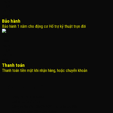
Bảo hành
Bảo hành 1 năm cho động cơ Hổ trợ kỷ thuật trọn đời
Thanh toán
Thanh toán tiền mặt khi nhận hàng, hoặc chuyển khoản
THÔNG TIN LIÊN HỆ
Công Ty TNHH KOMINA
MSDN: 0316713134
Đăng ký lần đầu: 08/02/2021, tại Quận Gò Vấp
Người đại diện: Đặng Duy Khánh