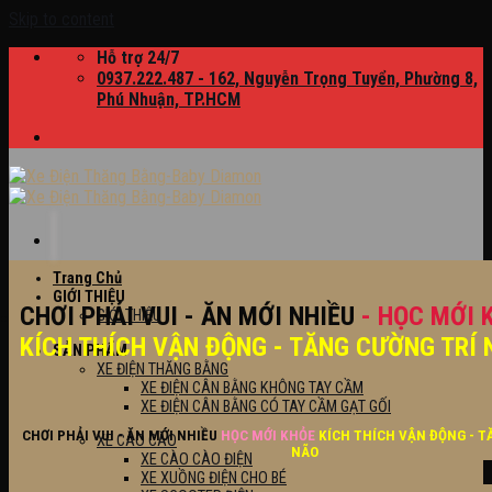
Skip to content
Hỗ trợ 24/7
0937.222.487 - 162, Nguyễn Trọng Tuyển, Phường 8,
Phú Nhuận, TP.HCM
Trang Chủ
GIỚI THIỆU
CHƠI PHẢI VUI - ĂN MỚI NHIỀU
- HỌC MỚI 
GIỚI THIỆU
KÍCH THÍCH VẬN ĐỘNG - TĂNG CƯỜNG TRÍ 
SẢN PHẨM
XE ĐIỆN THĂNG BẰNG
XE ĐIỆN CÂN BẰNG KHÔNG TAY CẦM
XE ĐIỆN CÂN BẰNG CÓ TAY CẦM GẠT GỐI
CHƠI PHẢI VUI - ĂN MỚI NHIỀU
HỌC MỚI KHỎE
KÍCH THÍCH VẬN ĐỘNG - T
XE CÀO CÀO
NÃO
XE CÀO CÀO ĐIỆN
XE XUỒNG ĐIỆN CHO BÉ