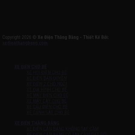
Copyright 2026 ©
Xe Điện Thăng Bằng - Thiết Kế Bởi:
xedienthangbang.com
XE ĐIỆN CHO BÉ
XE HƠI ĐIỆN CHO BÉ
XE ĐIỆN BẢN QUYỀN
XE ĐIỆN 2 CHỖ NGỒI
XE ĐỊA HÌNH CHO BÉ
XE MÁY ĐIỆN CHO BÉ
XE MÁY CÀY CHO BÉ
XE CẨU ĐIỆN CHO BÉ
XE CẢNH SÁT CHO BÉ
XE ĐIỆN THĂNG BẰNG
XE ĐIỆN CÂN BẰNG KHÔNG TAY CẦM
XE ĐIỆN CÂN BẰNG CÓ TAY CẦM GẠT GỐI