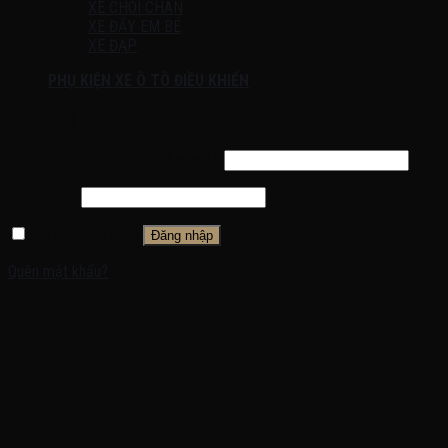
XE CHÒI CHÂN
XE ĐẨY EM BÉ
XE ĐẠP
PHỤ KIỆN XE Ô TÔ ĐIỀU KHIỂN
Đăng nhập
Tên tài khoản hoặc địa chỉ email
*
Mật khẩu
*
Ghi nhớ mật khẩu
Đăng nhập
Quên mật khẩu?