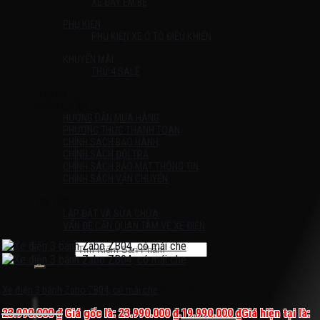
XE ĐẨY EM BÉ
PHỤ KIỆN
PHỤ KIỆN XE Ô TÔ ĐIỀU KHIỂN
KHUYẾN MÃI
THỨ 4 SALE
Liên Hệ
HƯỚNG DẪN
HƯỚNG DẪN MUA HÀNG
PHƯƠNG THỨC THANH TOÁN
CHÍNH SÁCH BẢO HÀNH
CHÍNH SÁCH ĐỔI TRẢ
CHÍNH SÁCH BẢO MẬT THÔNG TIN
CHÍNH SÁCH VẬN CHUYỂN
TIN TỨC
LẮP ĐẶT VÀ SỬA CHỮA
VẤN ĐỀ CẦN QUAN TÂM VỀ XE ĐIỆN
Tìm kiếm:
Chưa có sản phẩm trong giỏ hàng.
Xe điện 3 bánh Zabo ZB04, có mái che
23.990.000
₫
Giá gốc là: 23.990.000 ₫.
19.990.000
₫
Giá hiện tại là: