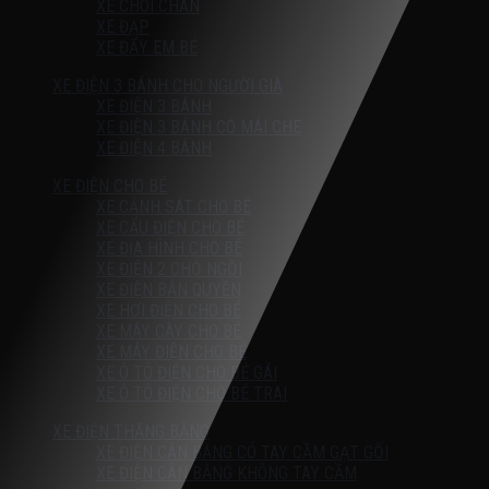
XE CHÒI CHÂN
XE ĐẠP
XE ĐẨY EM BÉ
XE ĐIỆN 3 BÁNH CHO NGƯỜI GIÀ
XE ĐIỆN 3 BÁNH
XE ĐIỆN 3 BÁNH CÓ MÁI CHE
XE ĐIỆN 4 BÁNH
XE ĐIỆN CHO BÉ
XE CẢNH SÁT CHO BÉ
XE CẨU ĐIỆN CHO BÉ
XE ĐỊA HÌNH CHO BÉ
XE ĐIỆN 2 CHỖ NGỒI
XE ĐIỆN BẢN QUYỀN
XE HƠI ĐIỆN CHO BÉ
XE MÁY CÀY CHO BÉ
XE MÁY ĐIỆN CHO BÉ
XE Ô TÔ ĐIỆN CHO BÉ GÁI
XE Ô TÔ ĐIỆN CHO BÉ TRAI
XE ĐIỆN THĂNG BẰNG
XE ĐIỆN CÂN BẰNG CÓ TAY CẦM GẠT GỐI
XE ĐIỆN CÂN BẰNG KHÔNG TAY CẦM