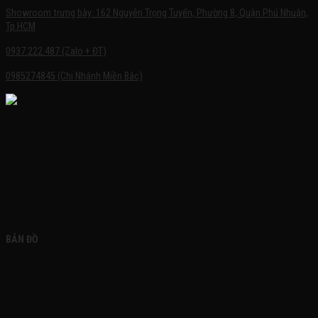
Showroom trưng bày: 162 Nguyễn Trọng Tuyển, Phường 8, Quận Phú Nhuận,
Tp.HCM
0937.222.487 (Zalo + ĐT)
0985274845 (Chi Nhánh Miền Bắc)
FACEBOOK
BẢN ĐỒ