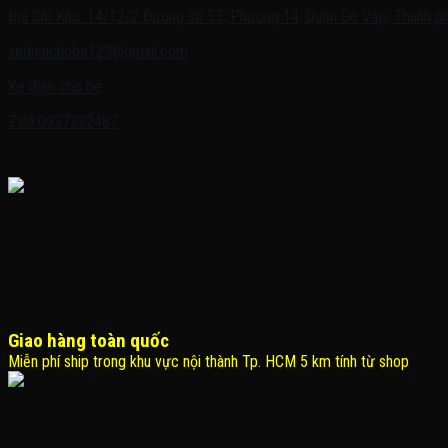
Địa Chỉ Kho: 14/12/2 Đường số 53, Phường 14, Quận Gò Vấp, Thành ph
xedienchobe123@gmail.com
Xe điện cho bé
Zalo:0937222487
Giao hàng toàn quốc
Miễn phí ship trong khu vực nội thành Tp. HCM 5 km tính từ shop