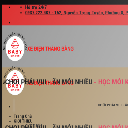
Skip
Hỗ trợ 24/7
to
0937.222.487 - 162, Nguyễn Trọng Tuyển, Phường 8, 
content
CHƠI PHẢI VUI - ĂN MỚI NHIỀU
- HỌC MỚI 
CHƠI PHẢI VUI - 
Trang Chủ
GIỚI THIỆU
GIỚI THIỆU