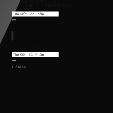
LẮP ĐẶT VÀ SỬA CHỮA
VẤN ĐỀ CẦN QUAN TÂM VỀ XE ĐIỆN
Tìm
kiếm:
Chưa có sản phẩm trong giỏ hàng.
Đăng nhập / Đăng ký
Tìm
kiếm:
Giỏ hàng
Chưa có sản phẩm trong giỏ hàng.