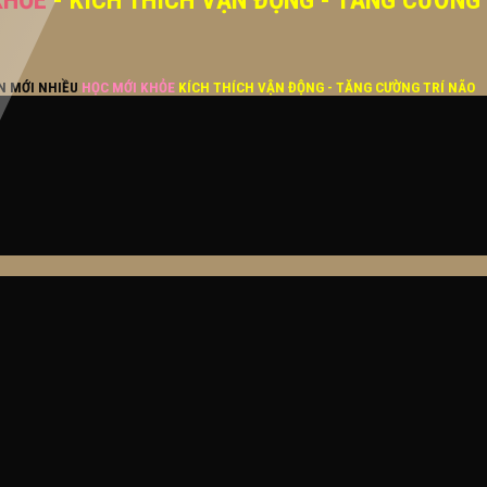
KHỎE
- KÍCH THÍCH VẬN ĐỘNG - TĂNG CƯỜNG
ĂN MỚI NHIỀU
HỌC MỚI KHỎE
KÍCH THÍCH VẬN ĐỘNG - TĂNG CƯỜNG TRÍ NÃO