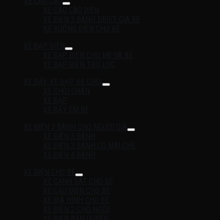
XE CÀO CÀO
XE CÀO CÀO ĐIỆN
XE ĐIỆN 3 BÁNH DRIFT GIÁ RẺ
XE XUỒNG ĐIỆN CHO BÉ
XE ĐẠP ĐIỆN
XE ĐẠP ĐIỆN CHO MẸ VÀ BÉ
XE ĐẠP ĐIỆN TRỢ LỰC
XE ĐẨY-XE ĐẠP-XE CHÒI
XE CHÒI CHÂN
XE ĐẠP
XE ĐẨY EM BÉ
XE ĐIỆN 3 BÁNH CHO NGƯỜI GIÀ
XE ĐIỆN 3 BÁNH
XE ĐIỆN 3 BÁNH CÓ MÁI CHE
XE ĐIỆN 4 BÁNH
XE ĐIỆN CHO BÉ
XE CẢNH SÁT CHO BÉ
XE CẨU ĐIỆN CHO BÉ
XE ĐỊA HÌNH CHO BÉ
XE ĐIỆN 2 CHỖ NGỒI
XE ĐIỆN BẢN QUYỀN