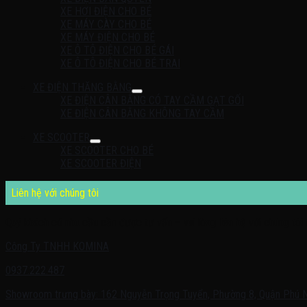
XE HƠI ĐIỆN CHO BÉ
XE MÁY CÀY CHO BÉ
XE MÁY ĐIỆN CHO BÉ
XE Ô TÔ ĐIỆN CHO BÉ GÁI
XE Ô TÔ ĐIỆN CHO BÉ TRAI
XE ĐIỆN THĂNG BẰNG
XE ĐIỆN CÂN BẰNG CÓ TAY CẦM GẠT GỐI
XE ĐIỆN CÂN BẰNG KHÔNG TAY CẦM
XE SCOOTER
XE SCOOTER CHO BÉ
XE SCOOTER ĐIỆN
Liên hệ với chúng tôi
Quý khách có nhu cầu cần được tư vấn – vui lòng liên hệ với chúng tôi 
Công Ty TNHH KOMINA
0937.222.487
Showroom trưng bày: 162 Nguyễn Trọng Tuyển, Phường 8, Quận Phú 