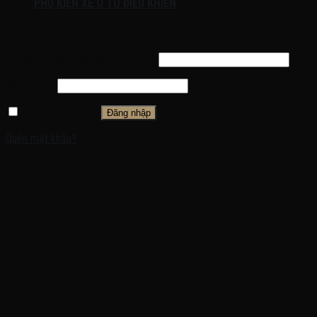
PHỤ KIỆN XE Ô TÔ ĐIỀU KHIỂN
Đăng nhập
Tên tài khoản hoặc địa chỉ email
*
Mật khẩu
*
Ghi nhớ mật khẩu
Đăng nhập
Quên mật khẩu?