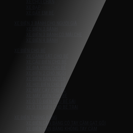
XE CHÒI CHÂN
XE ĐẠP
XE ĐẨY EM BÉ
XE ĐIỆN 3 BÁNH CHO NGƯỜI GIÀ
XE ĐIỆN 3 BÁNH
XE ĐIỆN 3 BÁNH CÓ MÁI CHE
XE ĐIỆN 4 BÁNH
XE ĐIỆN CHO BÉ
XE CẢNH SÁT CHO BÉ
XE CẨU ĐIỆN CHO BÉ
XE ĐỊA HÌNH CHO BÉ
XE ĐIỆN 2 CHỖ NGỒI
XE ĐIỆN BẢN QUYỀN
XE HƠI ĐIỆN CHO BÉ
XE MÁY CÀY CHO BÉ
XE MÁY ĐIỆN CHO BÉ
XE Ô TÔ ĐIỆN CHO BÉ GÁI
XE Ô TÔ ĐIỆN CHO BÉ TRAI
XE ĐIỆN THĂNG BẰNG
XE ĐIỆN CÂN BẰNG CÓ TAY CẦM GẠT GỐI
XE ĐIỆN CÂN BẰNG KHÔNG TAY CẦM