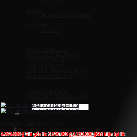
XE ĐẨY EM BÉ
PHỤ KIỆN
PHỤ KIỆN XE Ô TÔ ĐIỀU KHIỂN
KHUYẾN MÃI
THỨ 4 SALE
Liên Hệ
HƯỚNG DẪN
HƯỚNG DẪN MUA HÀNG
PHƯƠNG THỨC THANH TOÁN
CHÍNH SÁCH BẢO HÀNH
CHÍNH SÁCH ĐỔI TRẢ
CHÍNH SÁCH BẢO MẬT THÔNG TIN
CHÍNH SÁCH VẬN CHUYỂN
TIN TỨC
LẮP ĐẶT VÀ SỬA CHỮA
VẤN ĐỀ CẦN QUAN TÂM VỀ XE ĐIỆN
Tìm kiếm:
Chưa có sản phẩm trong giỏ hàng.
Xe điện cho bé gái HZB 1568, 1-4 tuổi
3.390.000
₫
Giá gốc là: 3.390.000 ₫.
3.190.000
₫
Giá hiện tại là: