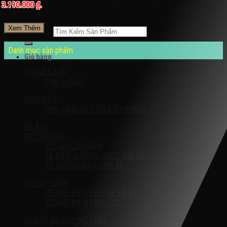
3.190.000 ₫.
Đăng nhập / Đăng ký
Xem Thêm
Tìm kiếm:
Danh mục sản phẩm
Giỏ hàng
Chưa có sản phẩm trong giỏ hàng.
KHUYỄN MÃI
THỨ 4 SALE
PHỤ KIỆN
PHỤ KIỆN XE Ô TÔ ĐIỀU KHIỂN
XE ATV
XE CÀO CÀO
XE CÀO CÀO ĐIỆN
XE ĐIỆN 3 BÁNH DRIFT GIÁ RẺ
XE XUỒNG ĐIỆN CHO BÉ
XE ĐẠP ĐIỆN
XE ĐẠP ĐIỆN CHO MẸ VÀ BÉ
XE ĐẠP ĐIỆN TRỢ LỰC
XE ĐẨY-XE ĐẠP-XE CHÒI