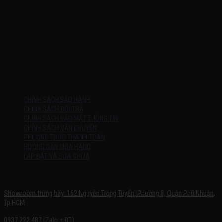
Địa Chỉ Kho : 14/12/2 Đường số 53, Phường 14, Quận Gò Vấp, Thành
phố Hồ Chí Minh (không trưng bày)
MỞ CỬA
Thứ 2 – Chủ Nhật (kể cả ngày lễ)
7h:00 – 21h:00
HƯỚNG DẪN
CHÍNH SÁCH BẢO HÀNH
CHÍNH SÁCH ĐỔI TRẢ
CHÍNH SÁCH BẢO MẬT THÔNG TIN
CHÍNH SÁCH VẬN CHUYỂN
PHƯƠNG THỨC THANH TOÁN
HƯỚNG DẪN MUA HÀNG
LẮP ĐẶT VÀ SỬA CHỮA
SHOWROOM TRƯNG BÀY
Showroom trưng bày: 162 Nguyễn Trọng Tuyển, Phường 8, Quận Phú Nhuận,
Tp.HCM
0937.222.487 (Zalo + ĐT)