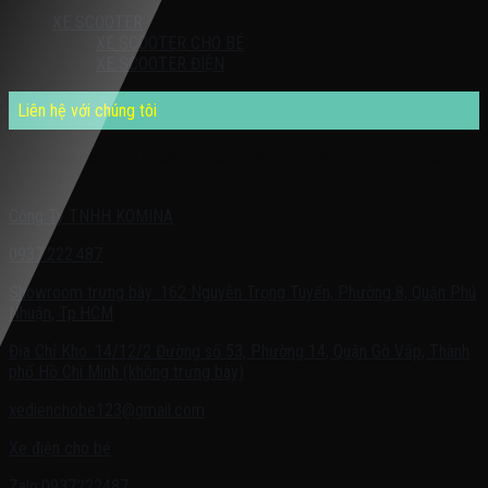
XE SCOOTER
XE SCOOTER CHO BÉ
XE SCOOTER ĐIỆN
Liên hệ với chúng tôi
Quý khách có nhu cầu cần được tư vấn – vui lòng liên hệ với chúng
tôi theo:
Công Ty TNHH KOMINA
0937.222.487
Showroom trưng bày: 162 Nguyễn Trọng Tuyển, Phường 8, Quận Phú
Nhuận, Tp.HCM
Địa Chỉ Kho: 14/12/2 Đường số 53, Phường 14, Quận Gò Vấp, Thành
phố Hồ Chí Minh (không trưng bày)
xedienchobe123@gmail.com
Xe điện cho bé
Zalo:0937222487