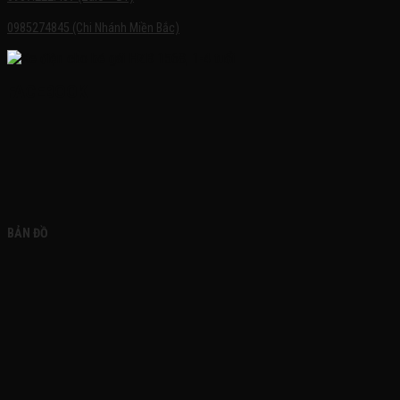
0985274845 (Chi Nhánh Miền Bắc)
FACEBOOK
BẢN ĐỒ