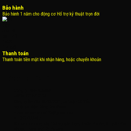
Bảo hành
Bảo hành 1 năm cho động cơ Hổ trợ kỷ thuật trọn đời
Thanh toán
Thanh toán tiền mặt khi nhận hàng, hoặc chuyển khoản
THÔNG TIN LIÊN HỆ
Công Ty TNHH KOMINA
MSDN: 0316713134
Đăng ký lần đầu: 08/02/2021, tại Quận Gò Vấp
Người đại diện: Đặng Duy Khánh
Email: xedienchobe123@gmail.com
ĐT: 0937222487
Showroom trưng bày: 162 Nguyễn Trọng Tuyển, Phường 8, Quận Phú
Nhuận, Thành phố Hồ Chí Minh