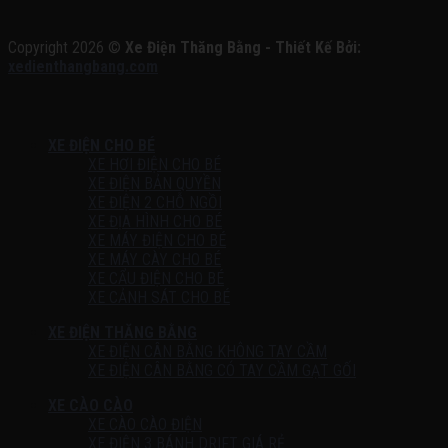
Copyright 2026 ©
Xe Điện Thăng Bằng - Thiết Kế Bởi:
xedienthangbang.com
XE ĐIỆN CHO BÉ
XE HƠI ĐIỆN CHO BÉ
XE ĐIỆN BẢN QUYỀN
XE ĐIỆN 2 CHỖ NGỒI
XE ĐỊA HÌNH CHO BÉ
XE MÁY ĐIỆN CHO BÉ
XE MÁY CÀY CHO BÉ
XE CẨU ĐIỆN CHO BÉ
XE CẢNH SÁT CHO BÉ
XE ĐIỆN THĂNG BẰNG
XE ĐIỆN CÂN BẰNG KHÔNG TAY CẦM
XE ĐIỆN CÂN BẰNG CÓ TAY CẦM GẠT GỐI
XE CÀO CÀO
XE CÀO CÀO ĐIỆN
XE ĐIỆN 3 BÁNH DRIFT GIÁ RẺ