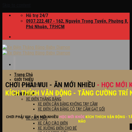
Skip to content
Hỗ trợ 24/7
0937.222.487 - 162, Nguyễn Trọng Tuyển, Phường 8,
Phú Nhuận, TP.HCM
Trang Chủ
GIỚI THIỆU
CHƠI PHẢI VUI - ĂN MỚI NHIỀU
- HỌC MỚI 
GIỚI THIỆU
KÍCH THÍCH VẬN ĐỘNG - TĂNG CƯỜNG TRÍ 
SẢN PHẨM
XE ĐIỆN THĂNG BẰNG
XE ĐIỆN CÂN BẰNG KHÔNG TAY CẦM
XE ĐIỆN CÂN BẰNG CÓ TAY CẦM GẠT GỐI
CHƠI PHẢI VUI - ĂN MỚI NHIỀU
HỌC MỚI KHỎE
KÍCH THÍCH VẬN ĐỘNG - T
XE CÀO CÀO
NÃO
XE CÀO CÀO ĐIỆN
XE XUỒNG ĐIỆN CHO BÉ