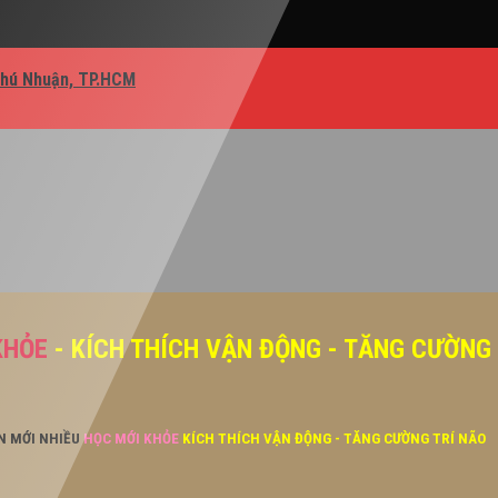
Phú Nhuận, TP.HCM
KHỎE
- KÍCH THÍCH VẬN ĐỘNG - TĂNG CƯỜNG
ĂN MỚI NHIỀU
HỌC MỚI KHỎE
KÍCH THÍCH VẬN ĐỘNG - TĂNG CƯỜNG TRÍ NÃO