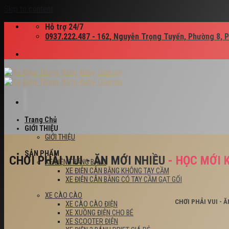
Skip to content
Hỗ trợ 24/7
0937.222.487 - 162, Nguyễn Trọng Tuyển, Phường 8, 
Trang Chủ
GIỚI THIỆU
GIỚI THIỆU
SẢN PHẨM
CHƠI PHẢI VUI - ĂN MỚI NHIỀU
- HỌC MỚI 
XE ĐIỆN THĂNG BẰNG
XE ĐIỆN CÂN BẰNG KHÔNG TAY CẦM
XE ĐIỆN CÂN BẰNG CÓ TAY CẦM GẠT GỐI
XE CÀO CÀO
CHƠI PHẢI VUI - 
XE CÀO CÀO ĐIỆN
XE XUỒNG ĐIỆN CHO BÉ
XE SCOOTER ĐIỆN