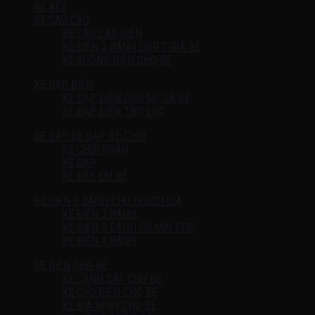
XE ATV
XE CÀO CÀO
XE CÀO CÀO ĐIỆN
XE ĐIỆN 3 BÁNH DRIFT GIÁ RẺ
XE XUỒNG ĐIỆN CHO BÉ
XE ĐẠP ĐIỆN
XE ĐẠP ĐIỆN CHO MẸ VÀ BÉ
XE ĐẠP ĐIỆN TRỢ LỰC
XE ĐẨY-XE ĐẠP-XE CHÒI
XE CHÒI CHÂN
XE ĐẠP
XE ĐẨY EM BÉ
XE ĐIỆN 3 BÁNH CHO NGƯỜI GIÀ
XE ĐIỆN 3 BÁNH
XE ĐIỆN 3 BÁNH CÓ MÁI CHE
XE ĐIỆN 4 BÁNH
XE ĐIỆN CHO BÉ
XE CẢNH SÁT CHO BÉ
XE CẨU ĐIỆN CHO BÉ
XE ĐỊA HÌNH CHO BÉ