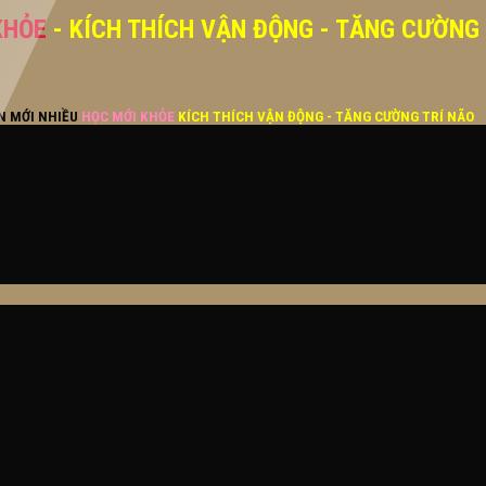
KHỎE
- KÍCH THÍCH VẬN ĐỘNG - TĂNG CƯỜNG
ĂN MỚI NHIỀU
HỌC MỚI KHỎE
KÍCH THÍCH VẬN ĐỘNG - TĂNG CƯỜNG TRÍ NÃO