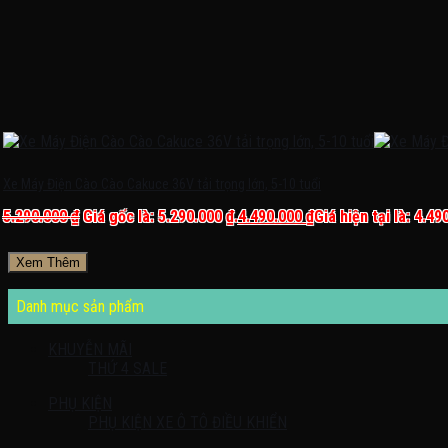
Xe Máy Điện Cào Cào Cakuce 36V tải trọng lớn, 5-10 tuổi
5.290.000
₫
Giá gốc là: 5.290.000 ₫.
4.490.000
₫
Giá hiện tại là: 4.49
Xem Thêm
Danh mục sản phẩm
KHUYỄN MÃI
THỨ 4 SALE
PHỤ KIỆN
PHỤ KIỆN XE Ô TÔ ĐIỀU KHIỂN