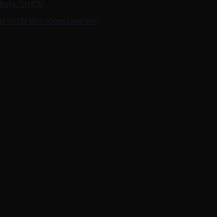
Nhuận, Tp.HCM
ố Hồ Chí Minh (không trưng bày)