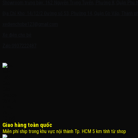
Showroom trưng bày: 162 Nguyễn Trọng Tuyển, Phường 8, Quận Phú 
Địa Chỉ Kho: 14/12/2 Đường số 53, Phường 14, Quận Gò Vấp, Thành ph
xedienchobe123@gmail.com
Xe điện cho bé
Zalo:0937222487
Giao hàng toàn quốc
Miễn phí ship trong khu vực nội thành Tp. HCM 5 km tính từ shop