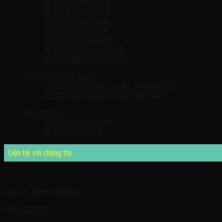
XE ĐIỆN 2 CHỖ NGỒI
XE ĐIỆN BẢN QUYỀN
XE HƠI ĐIỆN CHO BÉ
XE MÁY CÀY CHO BÉ
XE MÁY ĐIỆN CHO BÉ
XE Ô TÔ ĐIỆN CHO BÉ GÁI
XE Ô TÔ ĐIỆN CHO BÉ TRAI
XE ĐIỆN THĂNG BẰNG
XE ĐIỆN CÂN BẰNG CÓ TAY CẦM GẠT GỐI
XE ĐIỆN CÂN BẰNG KHÔNG TAY CẦM
XE SCOOTER
XE SCOOTER CHO BÉ
XE SCOOTER ĐIỆN
Liên hệ với chúng tôi
Quý khách có nhu cầu cần được tư vấn – vui lòng liên hệ với chúng tôi 
Công Ty TNHH KOMINA
0937.222.487