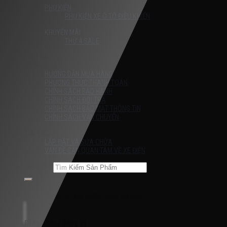
PHỤ KIỆN
PHỤ KIỆN XE Ô TÔ ĐIỀU KHIỂN
KHUYẾN MÃI
THỨ 4 SALE
Liên Hệ
HƯỚNG DẪN
HƯỚNG DẪN MUA HÀNG
PHƯƠNG THỨC THANH TOÁN
CHÍNH SÁCH BẢO HÀNH
CHÍNH SÁCH ĐỔI TRẢ
CHÍNH SÁCH BẢO MẬT THÔNG TIN
CHÍNH SÁCH VẬN CHUYỂN
TIN TỨC
LẮP ĐẶT VÀ SỬA CHỮA
VẤN ĐỀ CẦN QUAN TÂM VỀ XE ĐIỆN
Tìm kiếm:
Chưa có sản phẩm trong giỏ hàng.
Đăng nhập / Đăng ký