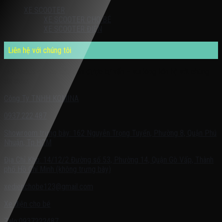
XE SCOOTER
XE SCOOTER CHO BÉ
XE SCOOTER ĐIỆN
Liên hệ với chúng tôi
Quý khách có nhu cầu cần được tư vấn – vui lòng liên hệ với chúng
tôi theo:
Công Ty TNHH KOMINA
0937.222.487
Showroom trưng bày: 162 Nguyễn Trọng Tuyển, Phường 8, Quận Phú
Nhuận, Tp.HCM
Địa Chỉ Kho: 14/12/2 Đường số 53, Phường 14, Quận Gò Vấp, Thành
phố Hồ Chí Minh (không trưng bày)
xedienchobe123@gmail.com
Xe điện cho bé
Zalo:0937222487