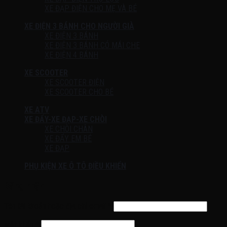
XE ĐẠP ĐIỆN CHO MẸ VÀ BÉ
XE ĐIỆN 3 BÁNH CHO NGƯỜI GIÀ
XE ĐIỆN 3 BÁNH
XE ĐIỆN 3 BÁNH CÓ MÁI CHE
XE ĐIỆN 4 BÁNH
XE SCOOTER
XE SCOOTER ĐIỆN
XE SCOOTER CHO BÉ
XE ATV
XE ĐẨY-XE ĐẠP-XE CHÒI
XE CHÒI CHÂN
XE ĐẨY EM BÉ
XE ĐẠP
PHỤ KIỆN XE Ô TÔ ĐIỀU KHIỂN
Đăng nhập
Tên tài khoản hoặc địa chỉ email
*
Mật khẩu
*