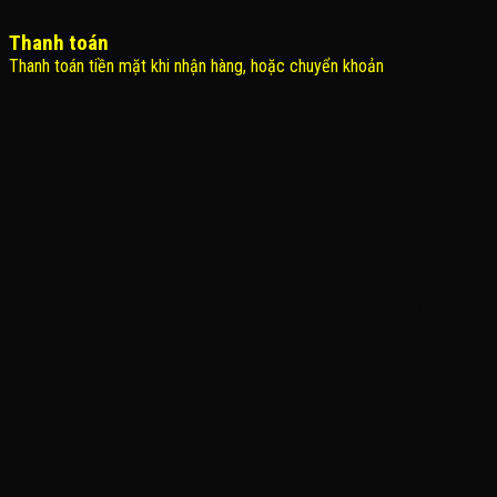
Thanh toán
Thanh toán tiền mặt khi nhận hàng, hoặc chuyển khoản
THÔNG TIN LIÊN HỆ
Công Ty TNHH KOMINA
MSDN: 0316713134
Đăng ký lần đầu: 08/02/2021, tại Quận Gò Vấp
Người đại diện: Đặng Duy Khánh
Email: xedienchobe123@gmail.com
ĐT: 0937222487
Showroom trưng bày: 162 Nguyễn Trọng Tuyển, Phường 8, Quận Phú
Nhuận, Thành phố Hồ Chí Minh
Địa Chỉ Kho : 14/12/2 Đường số 53, Phường 14, Quận Gò Vấp, Thành
phố Hồ Chí Minh (không trưng bày)
MỞ CỬA
Thứ 2 – Chủ Nhật (kể cả ngày lễ)
7h:00 – 21h:00