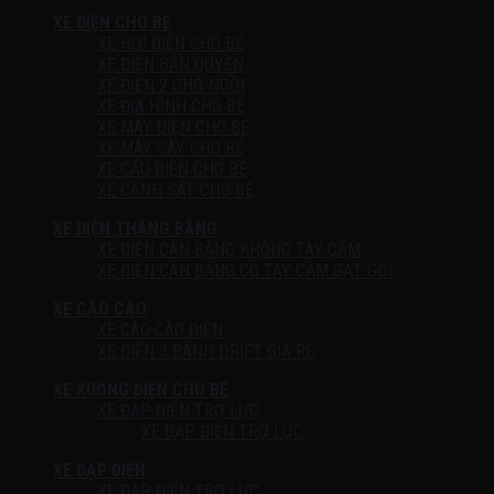
XE ĐIỆN CHO BÉ
XE HƠI ĐIỆN CHO BÉ
XE ĐIỆN BẢN QUYỀN
XE ĐIỆN 2 CHỖ NGỒI
XE ĐỊA HÌNH CHO BÉ
XE MÁY ĐIỆN CHO BÉ
XE MÁY CÀY CHO BÉ
XE CẨU ĐIỆN CHO BÉ
XE CẢNH SÁT CHO BÉ
XE ĐIỆN THĂNG BẰNG
XE ĐIỆN CÂN BẰNG KHÔNG TAY CẦM
XE ĐIỆN CÂN BẰNG CÓ TAY CẦM GẠT GỐI
XE CÀO CÀO
XE CÀO CÀO ĐIỆN
XE ĐIỆN 3 BÁNH DRIFT GIÁ RẺ
XE XUỒNG ĐIỆN CHO BÉ
XE ĐẠP ĐIỆN TRỢ LỰC
XE ĐẠP ĐIỆN TRỢ LỰC
XE ĐẠP ĐIỆN
XE ĐẠP ĐIỆN TRỢ LỰC