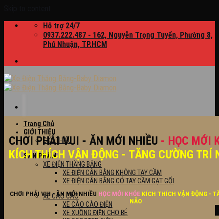
Skip to content
Hỗ trợ 24/7
0937.222.487 - 162, Nguyễn Trọng Tuyển, Phường 8,
Phú Nhuận, TP.HCM
Trang Chủ
GIỚI THIỆU
CHƠI PHẢI VUI - ĂN MỚI NHIỀU
- HỌC MỚI 
GIỚI THIỆU
KÍCH THÍCH VẬN ĐỘNG - TĂNG CƯỜNG TRÍ 
SẢN PHẨM
XE ĐIỆN THĂNG BẰNG
XE ĐIỆN CÂN BẰNG KHÔNG TAY CẦM
XE ĐIỆN CÂN BẰNG CÓ TAY CẦM GẠT GỐI
CHƠI PHẢI VUI - ĂN MỚI NHIỀU
HỌC MỚI KHỎE
KÍCH THÍCH VẬN ĐỘNG - T
XE CÀO CÀO
NÃO
XE CÀO CÀO ĐIỆN
XE XUỒNG ĐIỆN CHO BÉ