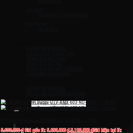
XE ĐẨY EM BÉ
PHỤ KIỆN
PHỤ KIỆN XE Ô TÔ ĐIỀU KHIỂN
KHUYẾN MÃI
THỨ 4 SALE
Liên Hệ
HƯỚNG DẪN
HƯỚNG DẪN MUA HÀNG
PHƯƠNG THỨC THANH TOÁN
CHÍNH SÁCH BẢO HÀNH
CHÍNH SÁCH ĐỔI TRẢ
CHÍNH SÁCH BẢO MẬT THÔNG TIN
CHÍNH SÁCH VẬN CHUYỂN
TIN TỨC
LẮP ĐẶT VÀ SỬA CHỮA
VẤN ĐỀ CẦN QUAN TÂM VỀ XE ĐIỆN
Tìm kiếm:
Chưa có sản phẩm trong giỏ hàng.
Ô tô điện trẻ em Buggy-UTV-XMX-603-ND-2018-L, 1-9 tuổi
5.690.000
₫
Giá gốc là: 5.690.000 ₫.
5.190.000
₫
Giá hiện tại là: