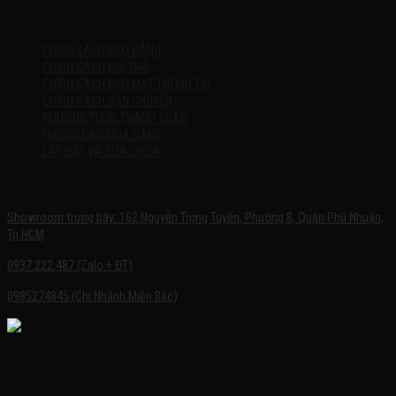
HƯỚNG DẪN
CHÍNH SÁCH BẢO HÀNH
CHÍNH SÁCH ĐỔI TRẢ
CHÍNH SÁCH BẢO MẬT THÔNG TIN
CHÍNH SÁCH VẬN CHUYỂN
PHƯƠNG THỨC THANH TOÁN
HƯỚNG DẪN MUA HÀNG
LẮP ĐẶT VÀ SỬA CHỮA
SHOWROOM TRƯNG BÀY
Showroom trưng bày: 162 Nguyễn Trọng Tuyển, Phường 8, Quận Phú Nhuận,
Tp.HCM
0937.222.487 (Zalo + ĐT)
0985274845 (Chi Nhánh Miền Bắc)
FACEBOOK