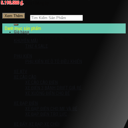
5.190.000 ₫.
Đăng nhập / Đăng ký
Xem Thêm
Tìm kiếm:
Danh mục sản phẩm
Giỏ hàng
Chưa có sản phẩm trong giỏ hàng.
KHUYỄN MÃI
THỨ 4 SALE
PHỤ KIỆN
PHỤ KIỆN XE Ô TÔ ĐIỀU KHIỂN
XE ATV
XE CÀO CÀO
XE CÀO CÀO ĐIỆN
XE ĐIỆN 3 BÁNH DRIFT GIÁ RẺ
XE XUỒNG ĐIỆN CHO BÉ
XE ĐẠP ĐIỆN
XE ĐẠP ĐIỆN CHO MẸ VÀ BÉ
XE ĐẠP ĐIỆN TRỢ LỰC
XE ĐẨY-XE ĐẠP-XE CHÒI