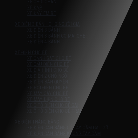
XE CHÒI CHÂN
XE ĐẠP
XE ĐẨY EM BÉ
XE ĐIỆN 3 BÁNH CHO NGƯỜI GIÀ
XE ĐIỆN 3 BÁNH
XE ĐIỆN 3 BÁNH CÓ MÁI CHE
XE ĐIỆN 4 BÁNH
XE ĐIỆN CHO BÉ
XE CẢNH SÁT CHO BÉ
XE CẨU ĐIỆN CHO BÉ
XE ĐỊA HÌNH CHO BÉ
XE ĐIỆN 2 CHỖ NGỒI
XE ĐIỆN BẢN QUYỀN
XE HƠI ĐIỆN CHO BÉ
XE MÁY CÀY CHO BÉ
XE MÁY ĐIỆN CHO BÉ
XE Ô TÔ ĐIỆN CHO BÉ GÁI
XE Ô TÔ ĐIỆN CHO BÉ TRAI
XE ĐIỆN THĂNG BẰNG
XE ĐIỆN CÂN BẰNG CÓ TAY CẦM GẠT GỐI
XE ĐIỆN CÂN BẰNG KHÔNG TAY CẦM