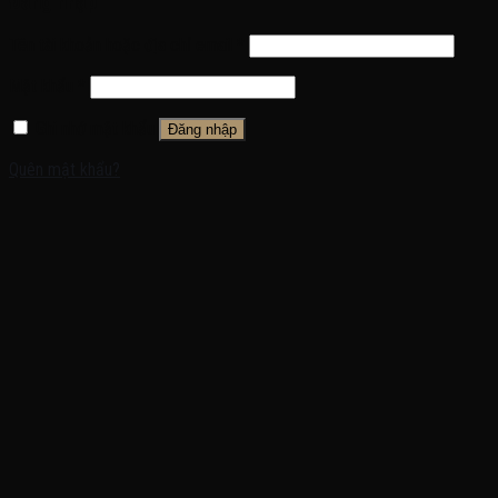
Đăng nhập
Tên tài khoản hoặc địa chỉ email
*
Mật khẩu
*
Ghi nhớ mật khẩu
Đăng nhập
Quên mật khẩu?