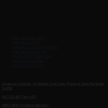
MỞ CỬA
Thứ 2 – Chủ Nhật (kể cả ngày lễ)
7h:00 – 21h:00
HƯỚNG DẪN
CHÍNH SÁCH BẢO HÀNH
CHÍNH SÁCH ĐỔI TRẢ
CHÍNH SÁCH BẢO MẬT THÔNG TIN
CHÍNH SÁCH VẬN CHUYỂN
PHƯƠNG THỨC THANH TOÁN
HƯỚNG DẪN MUA HÀNG
LẮP ĐẶT VÀ SỬA CHỮA
SHOWROOM TRƯNG BÀY
Showroom trưng bày: 162 Nguyễn Trọng Tuyển, Phường 8, Quận Phú Nhuận,
Tp.HCM
0937.222.487 (Zalo + ĐT)
0985274845 (Chi Nhánh Miền Bắc)