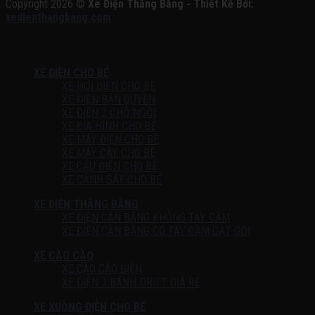
Copyright 2026 ©
Xe Điện Thăng Bằng - Thiết Kế Bởi:
xedienthangbang.com
XE ĐIỆN CHO BÉ
XE HƠI ĐIỆN CHO BÉ
XE ĐIỆN BẢN QUYỀN
XE ĐIỆN 2 CHỖ NGỒI
XE ĐỊA HÌNH CHO BÉ
XE MÁY ĐIỆN CHO BÉ
XE MÁY CÀY CHO BÉ
XE CẨU ĐIỆN CHO BÉ
XE CẢNH SÁT CHO BÉ
XE ĐIỆN THĂNG BẰNG
XE ĐIỆN CÂN BẰNG KHÔNG TAY CẦM
XE ĐIỆN CÂN BẰNG CÓ TAY CẦM GẠT GỐI
XE CÀO CÀO
XE CÀO CÀO ĐIỆN
XE ĐIỆN 3 BÁNH DRIFT GIÁ RẺ
XE XUỒNG ĐIỆN CHO BÉ