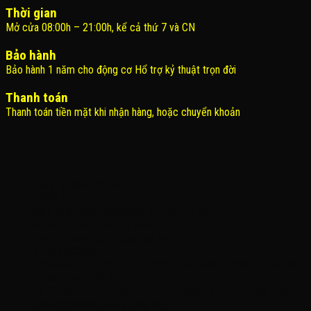
Thời gian
Mở cửa 08:00h – 21:00h, kể cả thứ 7 và CN
Bảo hành
Bảo hành 1 năm cho động cơ Hổ trợ kỷ thuật trọn đời
Thanh toán
Thanh toán tiền mặt khi nhận hàng, hoặc chuyển khoản
THÔNG TIN LIÊN HỆ
Công Ty TNHH KOMINA
MSDN: 0316713134
Đăng ký lần đầu: 08/02/2021, tại Quận Gò Vấp
Người đại diện: Đặng Duy Khánh
Email: xedienchobe123@gmail.com
ĐT: 0937222487
Showroom trưng bày: 162 Nguyễn Trọng Tuyển, Phường 8, Quận Phú
Nhuận, Thành phố Hồ Chí Minh
Địa Chỉ Kho : 14/12/2 Đường số 53, Phường 14, Quận Gò Vấp, Thành
phố Hồ Chí Minh (không trưng bày)