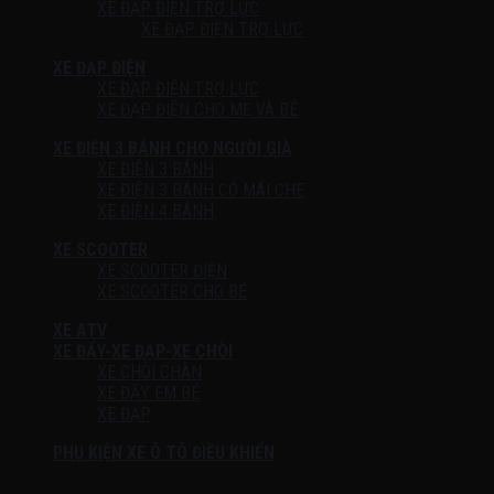
XE ĐẠP ĐIỆN TRỢ LỰC
XE ĐẠP ĐIỆN TRỢ LỰC
XE ĐẠP ĐIỆN
XE ĐẠP ĐIỆN TRỢ LỰC
XE ĐẠP ĐIỆN CHO MẸ VÀ BÉ
XE ĐIỆN 3 BÁNH CHO NGƯỜI GIÀ
XE ĐIỆN 3 BÁNH
XE ĐIỆN 3 BÁNH CÓ MÁI CHE
XE ĐIỆN 4 BÁNH
XE SCOOTER
XE SCOOTER ĐIỆN
XE SCOOTER CHO BÉ
XE ATV
XE ĐẨY-XE ĐẠP-XE CHÒI
XE CHÒI CHÂN
XE ĐẨY EM BÉ
XE ĐẠP
PHỤ KIỆN XE Ô TÔ ĐIỀU KHIỂN