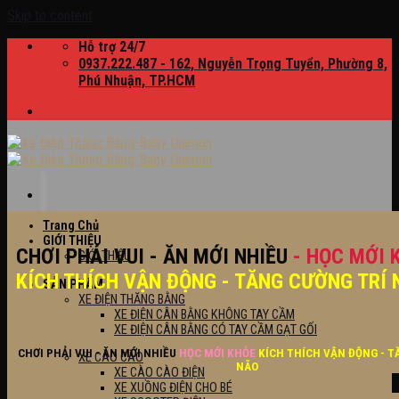
Skip to content
Hỗ trợ 24/7
0937.222.487 - 162, Nguyễn Trọng Tuyển, Phường 8,
Phú Nhuận, TP.HCM
Trang Chủ
GIỚI THIỆU
CHƠI PHẢI VUI - ĂN MỚI NHIỀU
- HỌC MỚI 
GIỚI THIỆU
KÍCH THÍCH VẬN ĐỘNG - TĂNG CƯỜNG TRÍ 
SẢN PHẨM
XE ĐIỆN THĂNG BẰNG
XE ĐIỆN CÂN BẰNG KHÔNG TAY CẦM
XE ĐIỆN CÂN BẰNG CÓ TAY CẦM GẠT GỐI
CHƠI PHẢI VUI - ĂN MỚI NHIỀU
HỌC MỚI KHỎE
KÍCH THÍCH VẬN ĐỘNG - T
XE CÀO CÀO
NÃO
XE CÀO CÀO ĐIỆN
XE XUỒNG ĐIỆN CHO BÉ