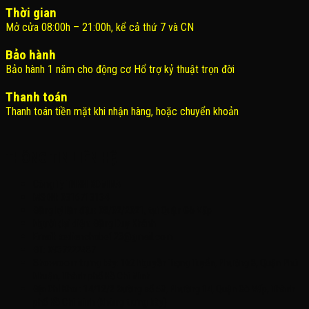
Thời gian
Mở cửa 08:00h – 21:00h, kể cả thứ 7 và CN
Bảo hành
Bảo hành 1 năm cho động cơ Hổ trợ kỷ thuật trọn đời
Thanh toán
Thanh toán tiền mặt khi nhận hàng, hoặc chuyển khoản
THÔNG TIN LIÊN HỆ
Công Ty TNHH KOMINA
MSDN: 0316713134
Đăng ký lần đầu: 08/02/2021, tại Quận Gò Vấp
Người đại diện: Đặng Duy Khánh
Email: xedienchobe123@gmail.com
ĐT: 0937222487
Showroom trưng bày: 162 Nguyễn Trọng Tuyển, Phường 8, Quận Phú
Nhuận, Thành phố Hồ Chí Minh
Địa Chỉ Kho : 14/12/2 Đường số 53, Phường 14, Quận Gò Vấp, Thành
phố Hồ Chí Minh (không trưng bày)