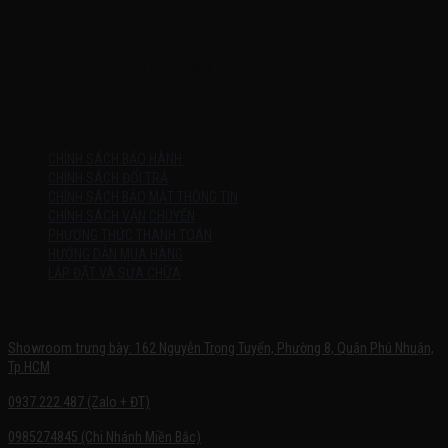
MỞ CỬA
Thứ 2 – Chủ Nhật (kể cả ngày lễ)
7h:00 – 21h:00
HƯỚNG DẪN
CHÍNH SÁCH BẢO HÀNH
CHÍNH SÁCH ĐỔI TRẢ
CHÍNH SÁCH BẢO MẬT THÔNG TIN
CHÍNH SÁCH VẬN CHUYỂN
PHƯƠNG THỨC THANH TOÁN
HƯỚNG DẪN MUA HÀNG
LẮP ĐẶT VÀ SỬA CHỮA
SHOWROOM TRƯNG BÀY
Showroom trưng bày: 162 Nguyễn Trọng Tuyển, Phường 8, Quận Phú Nhuận,
Tp.HCM
0937.222.487 (Zalo + ĐT)
0985274845 (Chi Nhánh Miền Bắc)