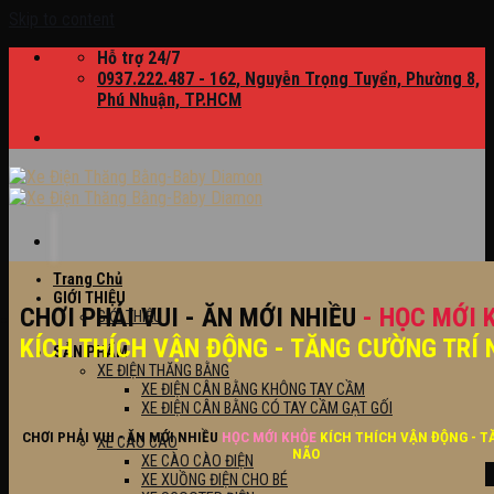
Skip to content
Hỗ trợ 24/7
0937.222.487 - 162, Nguyễn Trọng Tuyển, Phường 8,
Phú Nhuận, TP.HCM
Trang Chủ
GIỚI THIỆU
CHƠI PHẢI VUI - ĂN MỚI NHIỀU
- HỌC MỚI 
GIỚI THIỆU
KÍCH THÍCH VẬN ĐỘNG - TĂNG CƯỜNG TRÍ 
SẢN PHẨM
XE ĐIỆN THĂNG BẰNG
XE ĐIỆN CÂN BẰNG KHÔNG TAY CẦM
XE ĐIỆN CÂN BẰNG CÓ TAY CẦM GẠT GỐI
CHƠI PHẢI VUI - ĂN MỚI NHIỀU
HỌC MỚI KHỎE
KÍCH THÍCH VẬN ĐỘNG - T
XE CÀO CÀO
NÃO
XE CÀO CÀO ĐIỆN
XE XUỒNG ĐIỆN CHO BÉ