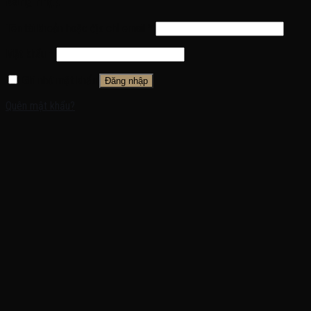
Đăng nhập
Tên tài khoản hoặc địa chỉ email
*
Mật khẩu
*
Ghi nhớ mật khẩu
Đăng nhập
Quên mật khẩu?