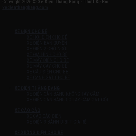
Copyright 2026 ©
Xe Điện Thăng Bằng - Thiết Kế Bởi:
xedienthangbang.com
XE ĐIỆN CHO BÉ
XE HƠI ĐIỆN CHO BÉ
XE ĐIỆN BẢN QUYỀN
XE ĐIỆN 2 CHỖ NGỒI
XE ĐỊA HÌNH CHO BÉ
XE MÁY ĐIỆN CHO BÉ
XE MÁY CÀY CHO BÉ
XE CẨU ĐIỆN CHO BÉ
XE CẢNH SÁT CHO BÉ
XE ĐIỆN THĂNG BẰNG
XE ĐIỆN CÂN BẰNG KHÔNG TAY CẦM
XE ĐIỆN CÂN BẰNG CÓ TAY CẦM GẠT GỐI
XE CÀO CÀO
XE CÀO CÀO ĐIỆN
XE ĐIỆN 3 BÁNH DRIFT GIÁ RẺ
XE XUỒNG ĐIỆN CHO BÉ