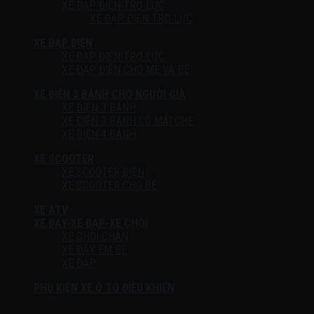
XE ĐẠP ĐIỆN TRỢ LỰC
XE ĐẠP ĐIỆN TRỢ LỰC
XE ĐẠP ĐIỆN
XE ĐẠP ĐIỆN TRỢ LỰC
XE ĐẠP ĐIỆN CHO MẸ VÀ BÉ
XE ĐIỆN 3 BÁNH CHO NGƯỜI GIÀ
XE ĐIỆN 3 BÁNH
XE ĐIỆN 3 BÁNH CÓ MÁI CHE
XE ĐIỆN 4 BÁNH
XE SCOOTER
XE SCOOTER ĐIỆN
XE SCOOTER CHO BÉ
XE ATV
XE ĐẨY-XE ĐẠP-XE CHÒI
XE CHÒI CHÂN
XE ĐẨY EM BÉ
XE ĐẠP
PHỤ KIỆN XE Ô TÔ ĐIỀU KHIỂN