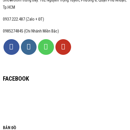
Showroom trưng bày: 162 Nguyễn Trọng Tuyển, Phường 8, Quận Phú Nhuận,
Tp.HCM
0937.222.487 (Zalo + ĐT)
0985274845 (Chi Nhánh Miền Bắc)
FACEBOOK
BẢN ĐỒ