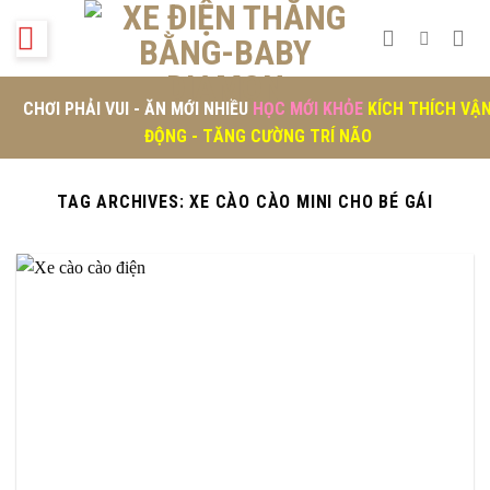
Skip
to
content
CHƠI PHẢI VUI - ĂN MỚI NHIỀU
HỌC MỚI KHỎE
KÍCH THÍCH VẬ
ĐỘNG - TĂNG CƯỜNG TRÍ NÃO
TAG ARCHIVES:
XE CÀO CÀO MINI CHO BÉ GÁI