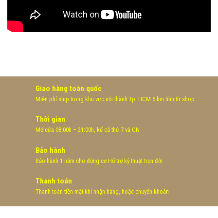
Giao hàng toàn quốc
Miễn phí ship trong khu vực nội thành Tp. HCM 5 km tính từ shop
Thời gian
Mở cửa 08:00h – 21:00h, kể cả thứ 7 và CN
Bảo hành
Bảo hành 1 năm cho động cơ Hổ trợ kỷ thuật trọn đời
Thanh toán
Thanh toán tiền mặt khi nhận hàng, hoặc chuyển khoản