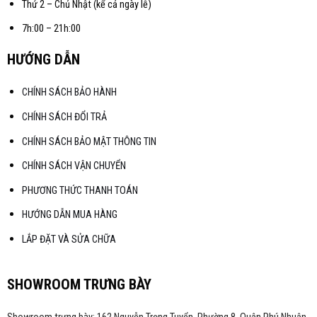
Thứ 2 – Chủ Nhật (kể cả ngày lễ)
7h:00 – 21h:00
HƯỚNG DẪN
CHÍNH SÁCH BẢO HÀNH
CHÍNH SÁCH ĐỔI TRẢ
CHÍNH SÁCH BẢO MẬT THÔNG TIN
CHÍNH SÁCH VẬN CHUYỂN
PHƯƠNG THỨC THANH TOÁN
HƯỚNG DẪN MUA HÀNG
LẮP ĐẶT VÀ SỬA CHỮA
SHOWROOM TRƯNG BÀY