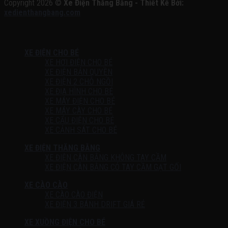
Copyright 2026 ©
Xe Điện Thăng Bằng - Thiết Kế Bởi:
xedienthangbang.com
XE ĐIỆN CHO BÉ
XE HƠI ĐIỆN CHO BÉ
XE ĐIỆN BẢN QUYỀN
XE ĐIỆN 2 CHỖ NGỒI
XE ĐỊA HÌNH CHO BÉ
XE MÁY ĐIỆN CHO BÉ
XE MÁY CÀY CHO BÉ
XE CẨU ĐIỆN CHO BÉ
XE CẢNH SÁT CHO BÉ
XE ĐIỆN THĂNG BẰNG
XE ĐIỆN CÂN BẰNG KHÔNG TAY CẦM
XE ĐIỆN CÂN BẰNG CÓ TAY CẦM GẠT GỐI
XE CÀO CÀO
XE CÀO CÀO ĐIỆN
XE ĐIỆN 3 BÁNH DRIFT GIÁ RẺ
XE XUỒNG ĐIỆN CHO BÉ