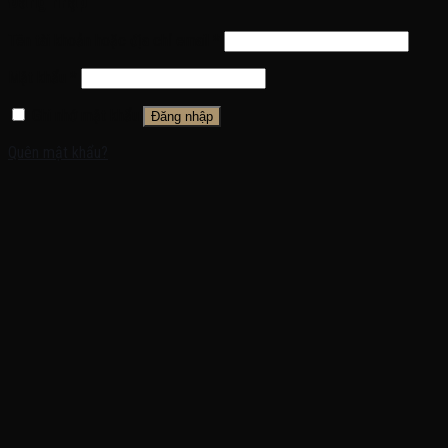
Đăng nhập
Tên tài khoản hoặc địa chỉ email
*
Mật khẩu
*
Ghi nhớ mật khẩu
Đăng nhập
Quên mật khẩu?