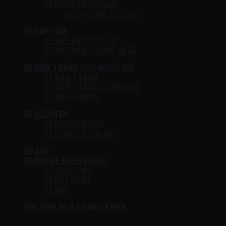
XE ĐẠP ĐIỆN TRỢ LỰC
XE ĐẠP ĐIỆN TRỢ LỰC
XE ĐẠP ĐIỆN
XE ĐẠP ĐIỆN TRỢ LỰC
XE ĐẠP ĐIỆN CHO MẸ VÀ BÉ
XE ĐIỆN 3 BÁNH CHO NGƯỜI GIÀ
XE ĐIỆN 3 BÁNH
XE ĐIỆN 3 BÁNH CÓ MÁI CHE
XE ĐIỆN 4 BÁNH
XE SCOOTER
XE SCOOTER ĐIỆN
XE SCOOTER CHO BÉ
XE ATV
XE ĐẨY-XE ĐẠP-XE CHÒI
XE CHÒI CHÂN
XE ĐẨY EM BÉ
XE ĐẠP
PHỤ KIỆN XE Ô TÔ ĐIỀU KHIỂN