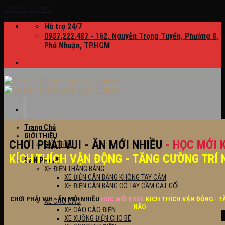
Skip to content
Hỗ trợ 24/7
0937.222.487 - 162, Nguyễn Trọng Tuyển, Phường 8,
Phú Nhuận, TP.HCM
Trang Chủ
GIỚI THIỆU
CHƠI PHẢI VUI - ĂN MỚI NHIỀU
- HỌC MỚI 
GIỚI THIỆU
KÍCH THÍCH VẬN ĐỘNG - TĂNG CƯỜNG TRÍ 
SẢN PHẨM
XE ĐIỆN THĂNG BẰNG
XE ĐIỆN CÂN BẰNG KHÔNG TAY CẦM
XE ĐIỆN CÂN BẰNG CÓ TAY CẦM GẠT GỐI
CHƠI PHẢI VUI - ĂN MỚI NHIỀU
HỌC MỚI KHỎE
KÍCH THÍCH VẬN ĐỘNG - T
XE CÀO CÀO
NÃO
XE CÀO CÀO ĐIỆN
XE XUỒNG ĐIỆN CHO BÉ