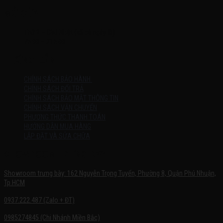
MỞ CỬA
Thứ 2 – Chủ Nhật (kể cả ngày lễ)
7h:00 – 21h:00
HƯỚNG DẪN
CHÍNH SÁCH BẢO HÀNH
CHÍNH SÁCH ĐỔI TRẢ
CHÍNH SÁCH BẢO MẬT THÔNG TIN
CHÍNH SÁCH VẬN CHUYỂN
PHƯƠNG THỨC THANH TOÁN
HƯỚNG DẪN MUA HÀNG
LẮP ĐẶT VÀ SỬA CHỮA
SHOWROOM TRƯNG BÀY
Showroom trưng bày: 162 Nguyễn Trọng Tuyển, Phường 8, Quận Phú Nhuận,
Tp.HCM
0937.222.487 (Zalo + ĐT)
0985274845 (Chi Nhánh Miền Bắc)