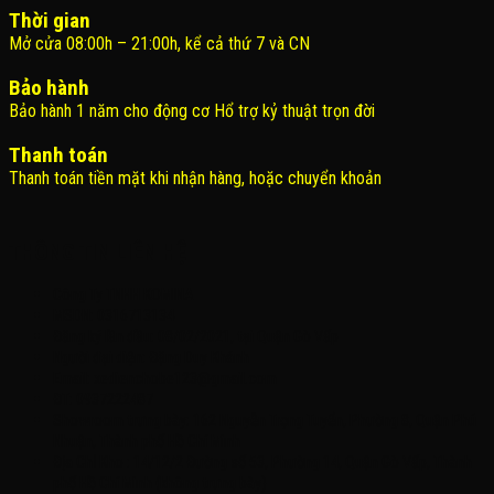
Thời gian
Mở cửa 08:00h – 21:00h, kể cả thứ 7 và CN
Bảo hành
Bảo hành 1 năm cho động cơ Hổ trợ kỷ thuật trọn đời
Thanh toán
Thanh toán tiền mặt khi nhận hàng, hoặc chuyển khoản
THÔNG TIN LIÊN HỆ
Công Ty TNHH KOMINA
MSDN: 0316713134
Đăng ký lần đầu: 08/02/2021, tại Quận Gò Vấp
Người đại diện: Đặng Duy Khánh
Email: xedienchobe123@gmail.com
ĐT: 0937222487
Showroom trưng bày: 162 Nguyễn Trọng Tuyển, Phường 8, Quận Phú
Nhuận, Thành phố Hồ Chí Minh
Địa Chỉ Kho : 14/12/2 Đường số 53, Phường 14, Quận Gò Vấp, Thành
phố Hồ Chí Minh (không trưng bày)