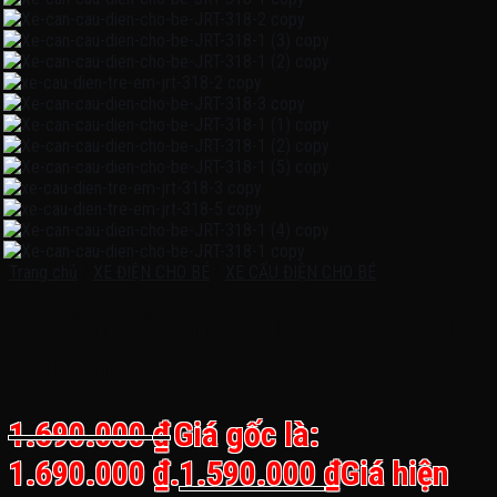
Trang chủ
/
XE ĐIỆN CHO BÉ
/
XE CẨU ĐIỆN CHO BÉ
Xe Cần Cẩu Điện Cho Bé Jrt-318,
1-4 tuổi
1.690.000
₫
Giá gốc là:
1.690.000 ₫.
1.590.000
₫
Giá hiện