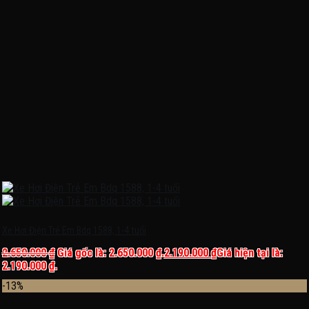
Xe Hơi Điện Trẻ Em Bdq 1588, 1-4 tuổi
2.650.000
₫
Giá gốc là: 2.650.000 ₫.
2.190.000
₫
Giá hiện tại là:
2.190.000 ₫.
-13%