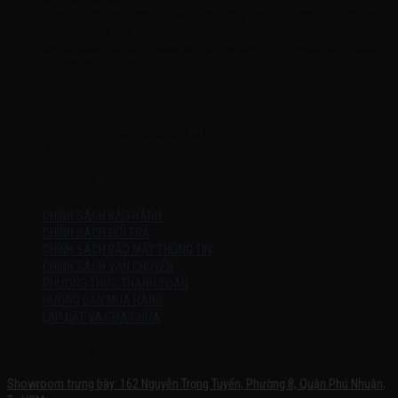
Showroom trưng bày: 162 Nguyễn Trọng Tuyển, Phường 8, Quận Phú
Nhuận, Thành phố Hồ Chí Minh
Địa Chỉ Kho : 14/12/2 Đường số 53, Phường 14, Quận Gò Vấp, Thành
phố Hồ Chí Minh (không trưng bày)
MỞ CỬA
Thứ 2 – Chủ Nhật (kể cả ngày lễ)
7h:00 – 21h:00
HƯỚNG DẪN
CHÍNH SÁCH BẢO HÀNH
CHÍNH SÁCH ĐỔI TRẢ
CHÍNH SÁCH BẢO MẬT THÔNG TIN
CHÍNH SÁCH VẬN CHUYỂN
PHƯƠNG THỨC THANH TOÁN
HƯỚNG DẪN MUA HÀNG
LẮP ĐẶT VÀ SỬA CHỮA
SHOWROOM TRƯNG BÀY
Showroom trưng bày: 162 Nguyễn Trọng Tuyển, Phường 8, Quận Phú Nhuận,