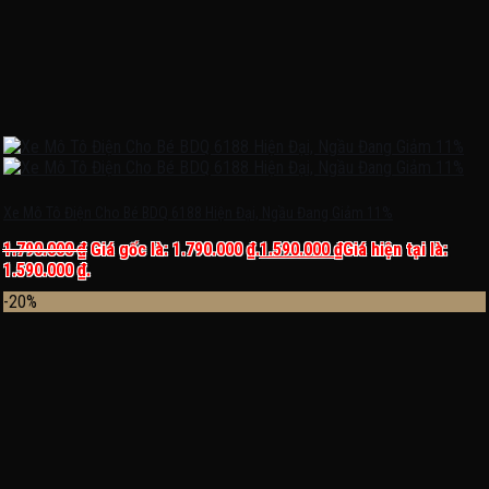
Xe Mô Tô Điện Cho Bé BDQ 6188 Hiện Đại, Ngầu Đang Giảm 11%
1.790.000
₫
Giá gốc là: 1.790.000 ₫.
1.590.000
₫
Giá hiện tại là:
1.590.000 ₫.
-20%