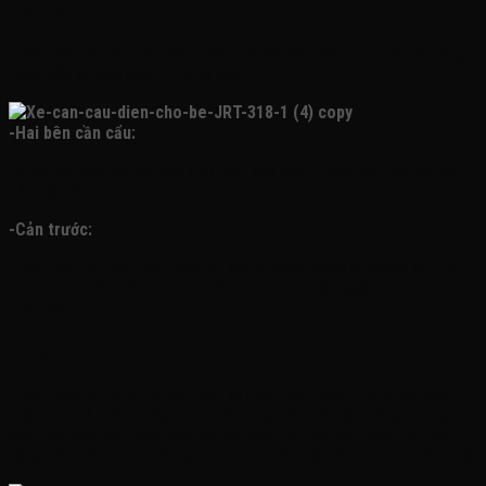
-Cần cẩu:
Được thiết kế có múc phía trước, có thể nâng lên hạ xuống dể dàng
bằng cần số bên dưới vị trí vô lăng
-Hai bên cần cẩu:
Là hai dãy đèn led dài hình chữ nhật ánh sáng trắng, giúp xe trở nên
bắt mắt và đẹp hơn
-Cản trước:
Được thiết kế màu đen đồng bộ với hệ thông bánh và khung của xe
làm cho xe cần cẩu điện cho bé JRT-318 trở nên ngầu hơn, chắc
chắn hơn
Hông xe:
Được thiết kế tổng thể như một xe múc thật, phần trước nhô cao,
phần sau hơi thấp xuống, hình khối cứng cáp, nổi bật với gam vàng
cam, kết hợp với decal sọc đen và cam đậm nổi bật, điều đó giúp
tăng thêm độ mạnh mẽ chất lừ của xe cần cẩu điện cho bé JRT-318