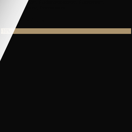
#xedienchobehcm, #xedienchobetphcm, #xeototreem,
#xedienchobeshop, #xecuabeshop
Sản phẩm tương tự
-10%