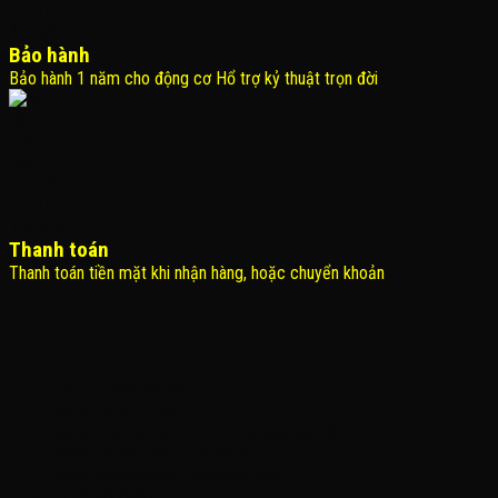
Bảo hành
Bảo hành 1 năm cho động cơ Hổ trợ kỷ thuật trọn đời
Thanh toán
Thanh toán tiền mặt khi nhận hàng, hoặc chuyển khoản
THÔNG TIN LIÊN HỆ
Công Ty TNHH KOMINA
MSDN: 0316713134
Đăng ký lần đầu: 08/02/2021, tại Quận Gò Vấp
Người đại diện: Đặng Duy Khánh
Email: xedienchobe123@gmail.com
ĐT: 0937222487