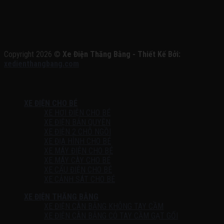
Copyright 2026 ©
Xe Điện Thăng Bằng - Thiết Kế Bởi:
xedienthangbang.com
XE ĐIỆN CHO BÉ
XE HƠI ĐIỆN CHO BÉ
XE ĐIỆN BẢN QUYỀN
XE ĐIỆN 2 CHỖ NGỒI
XE ĐỊA HÌNH CHO BÉ
XE MÁY ĐIỆN CHO BÉ
XE MÁY CÀY CHO BÉ
XE CẨU ĐIỆN CHO BÉ
XE CẢNH SÁT CHO BÉ
XE ĐIỆN THĂNG BẰNG
XE ĐIỆN CÂN BẰNG KHÔNG TAY CẦM
XE ĐIỆN CÂN BẰNG CÓ TAY CẦM GẠT GỐI