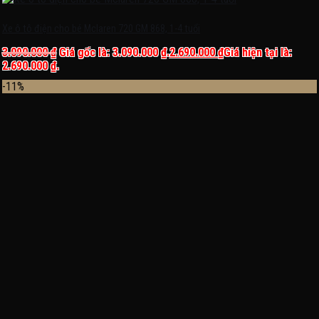
Xe ô tô điện cho bé Mclaren 720 GM 868, 1-4 tuổi
3.090.000
₫
Giá gốc là: 3.090.000 ₫.
2.690.000
₫
Giá hiện tại là:
2.690.000 ₫.
-11%