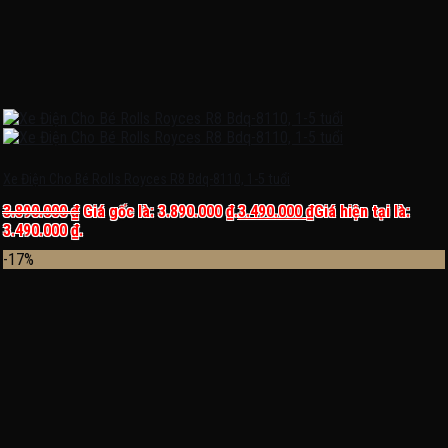
Xe Điện Cho Bé Rolls Royces R8 Bdq-8110, 1-5 tuổi
3.890.000
₫
Giá gốc là: 3.890.000 ₫.
3.490.000
₫
Giá hiện tại là:
3.490.000 ₫.
-17%