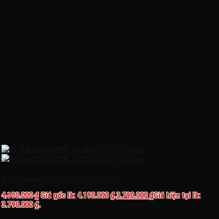
Xe Hơi Địa Địa Hình Trẻ Em Hc 301, 1-6 tuổi
4.190.000
₫
Giá gốc là: 4.190.000 ₫.
3.790.000
₫
Giá hiện tại là:
3.790.000 ₫.