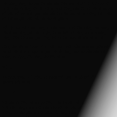
Hệ thông công tắc của
X
e cần cẩu điện cho bé JRT-318 được bố trí
dưới phần vô lăng nổi bật với nút khởi động màu đỏ, kế bên là hai cần
số, cần số thứ nhất giúp cần cẩu đưa lên cao và hạ xuống thấp, cần
số thứ hai giúp cần cẩu co vào và giãn ra
Nổi bật hơn với 4 nút trang trí màu xanh to có đèn trắng phát sáng, kế
bên là nút tăng giảm âm lượng được thiết kế bằng chrome sáng
bóng…điều đó chính giúp tổng thể xe đẹp hơn, hài hòa và lạ mắt
Công tắc tiến lùi được bố trí thấp hơn dưới phần eo chính giữa của
xe, kế bên là vị trí sạc pin giúp bé dễ dàng thao tác cần cẩu mà
không sợ đụng đến công tắc tiến và lùi
Động cơ:
Xe được trang bị 1 động cơ mạnh mẽ, giúp bé có thể dễ dàng di
chuyển tiến và lùi
Tóm lại:
Với các ưu điểm và nhược điểm trên Xe cần cẩu điện cho bé JRT-
318 kiểu dáng mạnh mẽ, màu sắc nổi bật ,cần cẩu có thể nâng lên hạ
xuống, co vào giãn ra một cách dễ dàng, thích hợp cho bé nhỏ dưới