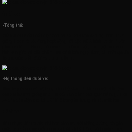
Đuôi xe:
-Tổng thể:
Phần đuôi xe cần cẩu điện cho bé JRT-318 khá đặc biệt nhìn từ xa
giống 1 con rô bốt đang hoạt động, nổi bậc với 2 bánh xe lớn 2 bên,
phía trên là dàn khung màu cam hình dán rô bốt, bên dưới có decal
hình tam giác với dấu chấm than cảnh báo nguy hiểm, bắt mắt tạo ấn
tượng, giúp phần đuôi xe trong ngầu hơn
-Hệ thông đèn đuôi xe:
Nhìn từ phía sau có một cây tròn nhỏ đen nhô lên cao với phần đèn
chớp nhiều màu giống như 1 lô cốt thật cảnh báo nguy hiểm, giúp xe
xe cần cẩu điện cho bé JRT-318 trong ấn tượng và bắt mắt hơn
Bánh xe:
Bánh nhựa: Bánh trước nhỏ hơn bánh sau với những đường nét gân
guốc tạo cảm giác giống như xe thật và hệ thông bánh mâm nhựa