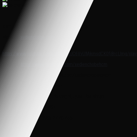
———————————————————-
Xem thêm nhiều mẫu hơn và giá sản phẩm tại:
Website:
xedienchobe.com
Youtube:
https://www.youtube.com/channel/UC6VvUMjkmsdCK0fj8rcLlmg/playl
Fanpage:
https://www.facebook.com/xedienchobehcm
Fanpage: https://www.facebook.com/xedienchobetphcm
Showroom trưng bày miền nam:
162 Nguyễn Trọng Tuyển, Phường 8, Quận Phú Nhuận
Zalo, Hotline: 0937 222 487
Chi nhánh Miền Bắc: 0985 27 48 45S
———————————————————-