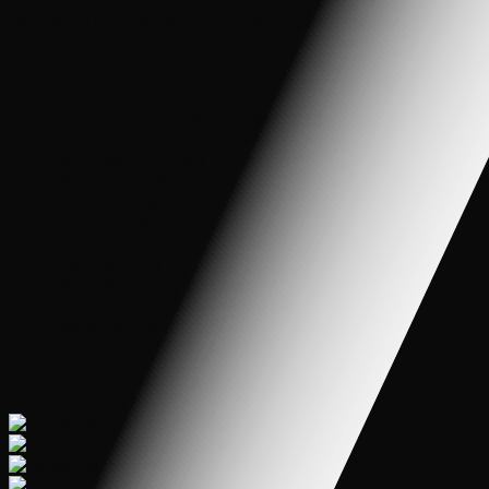
25 kí, xe hoạt động tốt nhất với bé 15-20kg, hoặc từ 2 đến 5 tuổi, có
chân ga cho bé tự lái, sau đây là thông số chi tiết của xe các bố mẹ
tham khảo nhé.
———————————————————-
Loại sản phẩm: Xe cần cẩu điện cho bé JRT-318
Mã sản phẩm: xe cần cẩu JRT-318
Kích thước: 110 x 40 x 45 cm
Tốc độ 2-4 km/h
Ác quy: 6V/4.5ah
Động cơ: 1 động cơ
Trọng lượng: 12 kg
Trọng tải: 20-25 Kg
Điều khiển: Chế độ tự lái cho bé
Chất liệu: Nhựa nguyên sinh cao cấp, an toàn cho bé
Giới tính:Bé Trai và Bé Gái
Chức năng: Xe có đầy đủ các chức năng như đèn, còi nhạc
———————————————————-