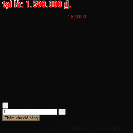
tại là: 1.590.000 ₫.
Bánh nhựa , ghế nhựa, sơn thường:
1.590.000
Loại sản phẩm: Xe cần cẩu điện cho bé JRT-318
Mã sản phẩm: xe cần cẩu JRT-318
Kích thước: 110x 40 x 45 cm
Tốc độ 2-4 km/h
Ác quy: 6V/4.5ah
Động cơ: 1 động cơ
Trọng lượng: 12 kg
Trọng tải: 20-25 Kg
Điều khiển: Chế độ tự lái cho bé
Chất liệu: Nhựa nguyên sinh cao cấp, an toàn cho bé
Giới tính:Bé Trai và Bé Gái
Chức năng: Xe có đầy đủ các chức năng như đèn, còi nhạc
Xe Cần Cẩu Điện Cho Bé Jrt-318, 1-4 tuổi số lượng
Thêm vào giỏ hàng
SKU:
JRT 318
Danh mục:
XE CẨU ĐIỆN CHO BÉ
,
XE ĐIỆN CHO BÉ
,