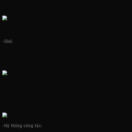
màu xanh đặc kết nối với bánh xe như 1 thể thông nhất làm cho xe
cần cẩu điện cho bé JRT-318 tằng thêm phần mạnh mẽ
Chi tiết:
-Ghế:
X
e cần cẩu điện cho bé JRT-318 được trang bị ghế nhựa dày khoảng
4cm giúp bé ngồi thoải ái, với tựa lưng dày nhiều lỗ trống, hai tay vịn
liên kết với tựa lưng một cách chắc chắn, không sợ bé ngã
-Vô lăng:
Được thiết kế đặc biệt với hình thang , hơi cong kết nối với tâm bằng
thang nhỏ hơn chắn chắn giúp vô lăng
X
e cần cẩu điện cho bé JRT-
318 trở nên cứng cáp chắc chắn
-Hệ thống công tắc: