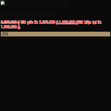
Xe máy điện trẻ em Vespa 946, 3-5 tuổi
2.290.000
₫
Giá gốc là: 2.290.000 ₫.
1.990.000
₫
Giá hiện tại là:
1.990.000 ₫.
-25%