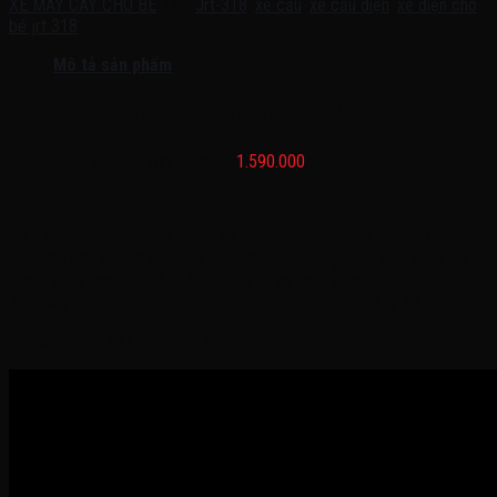
XE MÁY CÀY CHO BÉ
Thẻ:
Jrt-318
,
xe cẩu
,
xe cẩu điện
,
xe điện cho
bé jrt 318
Mô tả sản phẩm
Xe cần cẩu điện cho bé JRT-318
Bánh nhựa , ghế da, sơn thường:
1.590.000
—————————————————-
Xe cần cẩu điện cho bé JRT-318 kiểu dáng mạnh mẽ, màu sắc nổi
bật ,cần cẩu có thể nâng lên hạ xuống, co vào giãn ra một cách dễ
dàng, thích hợp cho bé nhỏ dưới 25 kí, xe hoạt động tốt nhất với bé
15-20kg, hoặc từ 2 tuổi đến 5 tuổi, có chân ga cho bé tự lái
Video thực tế sản phẩm tại shop: