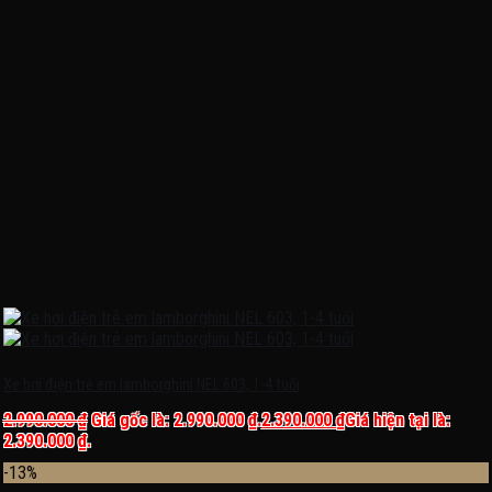
Xe hơi điện trẻ em lamborghini NEL 603, 1-4 tuổi
2.990.000
₫
Giá gốc là: 2.990.000 ₫.
2.390.000
₫
Giá hiện tại là:
2.390.000 ₫.
-13%