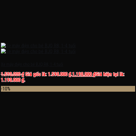
Xe máy điện cho bé BJQ R8, 1-4 tuổi
1.590.000
₫
Giá gốc là: 1.590.000 ₫.
1.190.000
₫
Giá hiện tại là:
1.190.000 ₫.
-10%