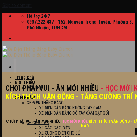
Skip to content
Hỗ trợ 24/7
0937.222.487 - 162, Nguyễn Trọng Tuyển, Phường 8,
Phú Nhuận, TP.HCM
Trang Chủ
GIỚI THIỆU
CHƠI PHẢI VUI - ĂN MỚI NHIỀU
- HỌC MỚI 
GIỚI THIỆU
KÍCH THÍCH VẬN ĐỘNG - TĂNG CƯỜNG TRÍ 
SẢN PHẨM
XE ĐIỆN THĂNG BẰNG
XE ĐIỆN CÂN BẰNG KHÔNG TAY CẦM
XE ĐIỆN CÂN BẰNG CÓ TAY CẦM GẠT GỐI
CHƠI PHẢI VUI - ĂN MỚI NHIỀU
HỌC MỚI KHỎE
KÍCH THÍCH VẬN ĐỘNG - T
XE CÀO CÀO
NÃO
XE CÀO CÀO ĐIỆN
XE XUỒNG ĐIỆN CHO BÉ