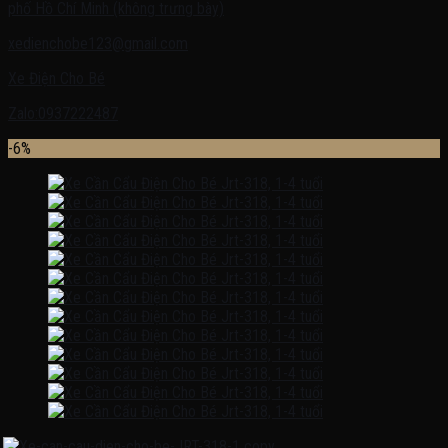
phố Hồ Chí Minh (không trưng bày)
xedienchobe123@gmail.com
Xe Điện Cho Bé
Zalo:0937222487
-6%