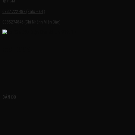
Tp.HCM
0937.222.487 (Zalo + ĐT)
0985274845 (Chi Nhánh Miền Bắc)
FACEBOOK
BẢN ĐỒ