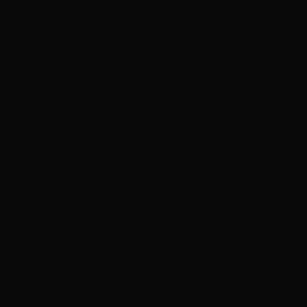
n trẻ em địa hình tải trọng lớn BLK 819
ngoài đời thật, được sản xuất giống phiên bản thật đến 80%, kiểu dáng 
 có dây an toàn, có điều khiển từ xa cho bố mẹ, và chế độ tự lái cho bé, 
thích vận động -Tăng cường trí não’’
 25.000 USD