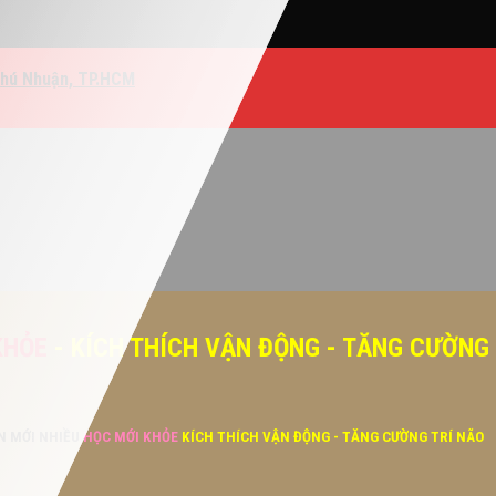
Phú Nhuận, TP.HCM
KHỎE
- KÍCH THÍCH VẬN ĐỘNG - TĂNG CƯỜNG
ĂN MỚI NHIỀU
HỌC MỚI KHỎE
KÍCH THÍCH VẬN ĐỘNG - TĂNG CƯỜNG TRÍ NÃO