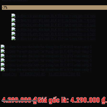
-7%
Trang chủ
/
XE ĐIỆN CHO BÉ
/
XE HƠI ĐIỆN CHO BÉ
Xe điện trẻ em địa hình BLK 819 tải
4.290.000
₫
Giá gốc là: 4.290.000 ₫