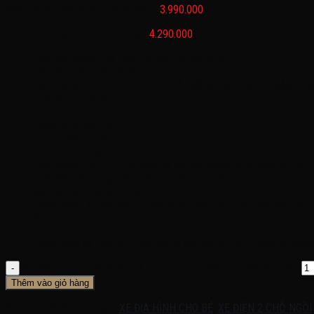
Bánh nhựa , ghế nhựa, sơn thường:
3.990.000
Bánh nhựa , ghế da, sơn thường:
4.290.000
Loại sản phẩm: Xe điện trẻ em địa hình BLK 819
Mã sản phẩm: BLK 819
Kích thước: 132x 78 x 85 cm (Chỗ ngồi lọt lòng rộng khoảng 43
Tốc độ 2-7 km/h
Ác quy: 12v
Động cơ:4động cơ
Trọng lượng: 25kg
Trọng tải: 45Kg
Điều khiển: Chế độ tự lái cho bé và điều khiển từ xa cho bố mẹ
Chất liệu: Nhựa nguyên sinh cao cấp, an toàn cho bé
Giới tính:Bé Trai và Bé Gái
Chức năng: Xe có đầy đủ các chức năng như đèn, còi nhạc, kết 
Ghi chú:
Cách chọn xe : lấy tải trọng tối đa của xe…trừ số kí của bé..bằng
Xe điện trẻ em địa hình BLK 819 tải trọng lớn, 1-6 tuổi số lượng
Thêm vào giỏ hàng
SKU:
BLK 819
Danh mục:
XE ĐỊA HÌNH CHO BÉ
,
XE ĐIỆN 2 CHỖ NGỒI