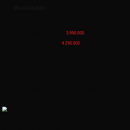
Mô tả sản phẩm
Xe điệ
Bánh nhựa , ghế nhựa, sơn thường:
3.990.000
Bánh nhựa , ghế da, sơn thường:
4.290.000
——————————————————————–
Xe điện trẻ em địa hình BLK 819 được lấy ý tưởng từ dòng xe off road 
kí, xe hoạt động tốt nhất với bé 30 – 40kg, hoặc từ 6 tháng đến 6 tuổi,
Với phương châm ‘’Chơi phải vui – Ăn mới nhiều – Học mới khỏe – Kích 
Mời các bố mẹ cùng xem chi tiết của dòng xe này nhé
Xe được lấy ý tưởng từ chiếc xe thật này
Hình trên là xe thật ngoài đời các bạn nhé, giá hiện tại rơi vào khoảng
Video thực tế sản phẩm tại shop :