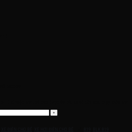
cm )
nối blutooth
 5-10 kí hoặc hơn ..thì chơi được lâu dài, xe sẽ bền hơn, chạy khỏe hơn
,
XE ĐIỆN CHO BÉ
,
XE HƠI ĐIỆN CHO BÉ
Thẻ:
819
,
BLK 819