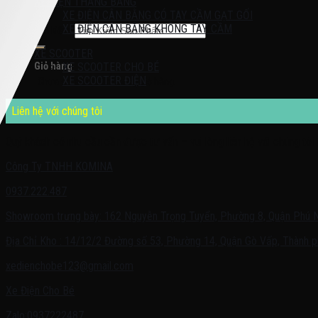
XE ĐIỆN THĂNG BẰNG
XE ĐIỆN CÂN BẰNG CÓ TAY CẦM GẠT GỐI
XE ĐIỆN CÂN BẰNG KHÔNG TAY CẦM
Tìm kiếm:
XE SCOOTER
Giỏ hàng
XE SCOOTER CHO BÉ
XE SCOOTER ĐIỆN
Chưa có sản phẩm trong giỏ hàng.
Liên hệ với chúng tôi
Quý khách có nhu cầu cần được tư vấn – vui lòng liên hệ với chúng tôi 
Công Ty TNHH KOMINA
0937.222.487
Showroom trưng bày: 162 Nguyễn Trọng Tuyển, Phường 8, Quận Phú 
Địa Chỉ Kho : 14/12/2 Đường số 53, Phường 14, Quận Gò Vấp, Thành p
xedienchobe123@gmail.com
Xe Điện Cho Bé
Zalo:0937222487