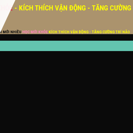
KHỎE
- KÍCH THÍCH VẬN ĐỘNG - TĂNG CƯỜNG
ĂN MỚI NHIỀU
HỌC MỚI KHỎE
KÍCH THÍCH VẬN ĐỘNG - TĂNG CƯỜNG TRÍ NÃO