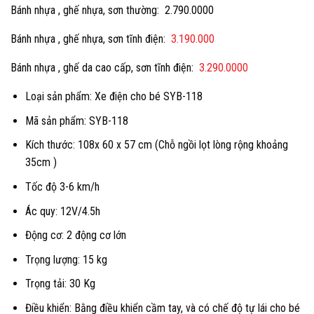
gốc
hiện
Bánh nhựa , ghế nhựa, sơn thường: 2.790.0000
là:
tại
Bánh nhựa , ghế nhựa, sơn tĩnh điện:
2.890.000 ₫.
3.190.000
là:
2.790.000 
Bánh nhựa , ghế da cao cấp, sơn tĩnh điện:
3.290.0000
Loại sản phẩm: Xe điện cho bé SYB-118
Mã sản phẩm: SYB-118
Kích thước: 108x 60 x 57 cm (Chỗ ngồi lọt lòng rộng khoảng
35cm )
Tốc độ 3-6 km/h
Ác quy: 12V/4.5h
Động cơ: 2 động cơ lớn
Trọng lượng: 15 kg
Trọng tải: 30 Kg
Điều khiển: Bằng điều khiển cầm tay, và có chế độ tự lái cho bé