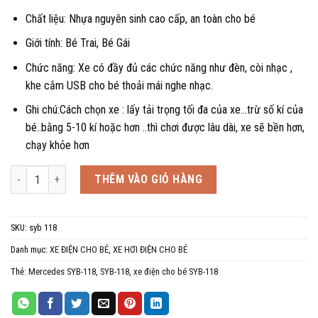
Chất liệu: Nhựa nguyên sinh cao cấp, an toàn cho bé
Giới tính: Bé Trai, Bé Gái
Chức năng: Xe có đầy đủ các chức năng như đèn, còi nhạc ,
khe cắm USB cho bé thoải mái nghe nhạc.
Ghi chú:Cách chọn xe : lấy tải trọng tối đa của xe…trừ số kí của
bé..bằng 5-10 kí hoặc hơn ..thì chơi được lâu dài, xe sẽ bền hơn,
chạy khỏe hơn
Xe hơi điện cho bé Mercedes SYB 118, 1-4 tuổi số lượng
THÊM VÀO GIỎ HÀNG
SKU:
syb 118
Danh mục:
XE ĐIỆN CHO BÉ
,
XE HƠI ĐIỆN CHO BÉ
Thẻ:
Mercedes SYB-118
,
SYB-118
,
xe điện cho bé SYB-118