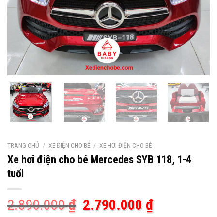
TRANG CHỦ
/
XE ĐIỆN CHO BÉ
/
XE HƠI ĐIỆN CHO BÉ
Xe hơi điện cho bé Mercedes SYB 118, 1-4
tuổi
Giá
Giá
2.890.000
₫
2.790.000
₫