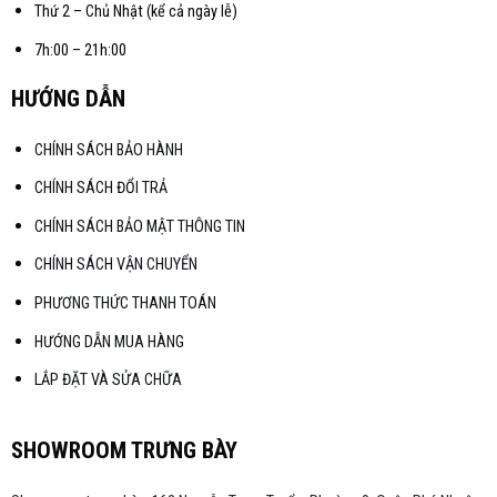
Thứ 2 – Chủ Nhật (kể cả ngày lễ)
7h:00 – 21h:00
HƯỚNG DẪN
CHÍNH SÁCH BẢO HÀNH
CHÍNH SÁCH ĐỔI TRẢ
CHÍNH SÁCH BẢO MẬT THÔNG TIN
CHÍNH SÁCH VẬN CHUYỂN
PHƯƠNG THỨC THANH TOÁN
HƯỚNG DẪN MUA HÀNG
LẮP ĐẶT VÀ SỬA CHỮA
SHOWROOM TRƯNG BÀY