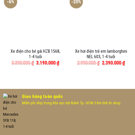
-6%
-20%
Xe điện cho bé gái HZB 1568,
Xe hơi điện trẻ em lamborghini
1-4 tuổi
NEL 603, 1-4 tuổi
Giá
Giá
Giá
Giá
3.390.000
₫
3.190.000
₫
2.990.000
₫
2.390.000
₫
gốc
hiện
gốc
hiện
là:
tại
là:
tại
3.390.000 ₫.
là:
2.990.000 ₫.
là:
3.190.000 ₫.
2.390
Giao hàng toàn quốc
Miễn phí ship trong khu vực nội thành Tp. HCM 5 km tính từ shop