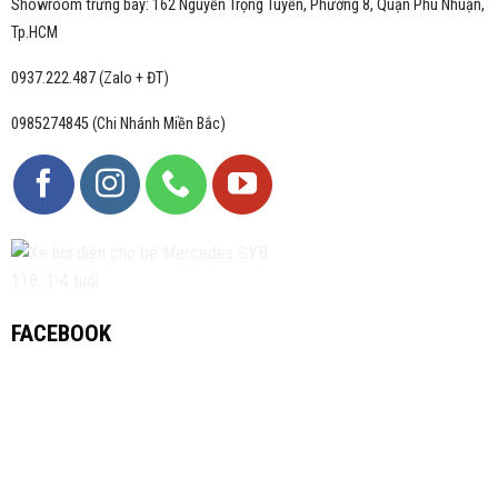
Showroom trưng bày: 162 Nguyễn Trọng Tuyển, Phường 8, Quận Phú Nhuận,
Tp.HCM
0937.222.487 (Zalo + ĐT)
0985274845 (Chi Nhánh Miền Bắc)
FACEBOOK