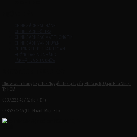
7h:00 – 21h:00
HƯỚNG DẪN
CHÍNH SÁCH BẢO HÀNH
CHÍNH SÁCH ĐỔI TRẢ
CHÍNH SÁCH BẢO MẬT THÔNG TIN
CHÍNH SÁCH VẬN CHUYỂN
PHƯƠNG THỨC THANH TOÁN
HƯỚNG DẪN MUA HÀNG
LẮP ĐẶT VÀ SỬA CHỮA
SHOWROOM TRƯNG BÀY
Showroom trưng bày: 162 Nguyễn Trọng Tuyển, Phường 8, Quận Phú Nhuận,
Tp.HCM
0937.222.487 (Zalo + ĐT)
0985274845 (Chi Nhánh Miền Bắc)