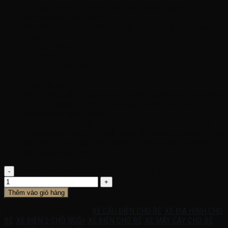
Loại sản phẩm: Xe máycày điện trẻ em HSD 6601
Mã sản phẩm: HSD 6601
Kích thước: 162x 56 x 48 cm (Chỗ ngồi lọt lòng rộng khoảng
35cm )
Tốc độ 2-6km/h
Ác quy: 6V7AH
Động cơ: 2 động cơ
Trọng lượng: 14kg
Trọng tải: 30Kg
Điều khiển: Chế độ tự lái cho bé và điều khiển từ xa cho bố mẹ
Chất liệu: Nhựa nguyên sinh cao cấp, an toàn cho bé
Giới tính:Bé Trai và Bé Gái
Chức năng: Xe có đầy đủ các chức năng như đèn, còi,nhạc
Ghi chú:Cách chọn xe : lấy tải trọng tối đa của xe…trừ số kí của
bé..bằng 5-10 kí hoặc hơn ..thì chơi được lâu dài, xe sẽ bền
hơn, chạy khỏe hơn
Xe máy cày điện trẻ em HSD 6610, 1-5 tuổi số lượng
Thêm vào giỏ hàng
SKU:
HSD 6610
Danh mục:
XE CẨU ĐIỆN CHO BÉ
,
XE ĐỊA HÌNH CHO
BÉ
,
XE ĐIỆN 2 CHỖ NGỒI
,
XE ĐIỆN CHO BÉ
,
XE MÁY CÀY CHO BÉ