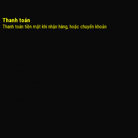
Thanh toán
Thanh toán tiền mặt khi nhận hàng, hoặc chuyển khoản
THÔNG TIN LIÊN HỆ
Công Ty TNHH KOMINA
MSDN: 0316713134
Đăng ký lần đầu: 08/02/2021, tại Quận Gò Vấp
Người đại diện: Đặng Duy Khánh
Email: xedienchobe123@gmail.com
ĐT: 0937222487
Showroom trưng bày: 162 Nguyễn Trọng Tuyển, Phường 8, Quận Phú
Nhuận, Thành phố Hồ Chí Minh
Địa Chỉ Kho : 14/12/2 Đường số 53, Phường 14, Quận Gò Vấp, Thành
phố Hồ Chí Minh (không trưng bày)
MỞ CỬA
Thứ 2 – Chủ Nhật (kể cả ngày lễ)