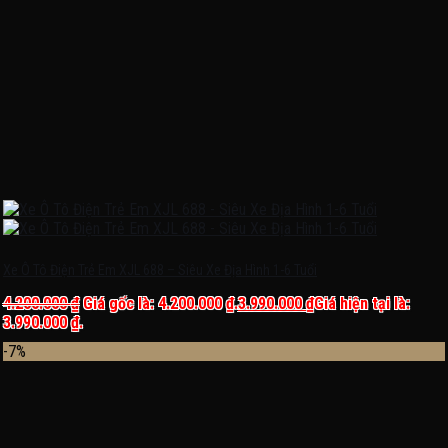
Xe Ô Tô Điện Trẻ Em XJL 688 – Siêu Xe Địa Hình 1-6 Tuổi
4.200.000
₫
Giá gốc là: 4.200.000 ₫.
3.990.000
₫
Giá hiện tại là:
3.990.000 ₫.
-7%