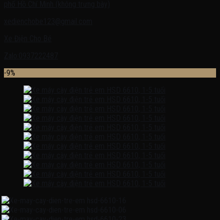
phố Hồ Chí Minh (không trưng bày)
xedienchobe123@gmail.com
Xe Điện Cho Bé
Zalo:0937222487
-9%