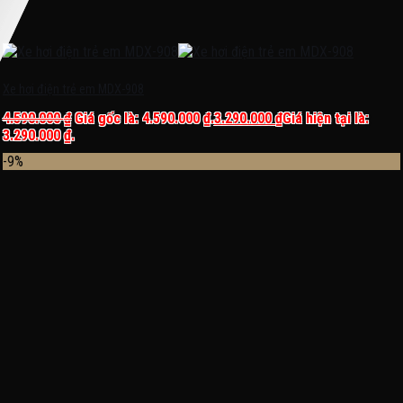
Xe hơi điện trẻ em MDX-908
4.590.000
₫
Giá gốc là: 4.590.000 ₫.
3.290.000
₫
Giá hiện tại là:
3.290.000 ₫.
-9%