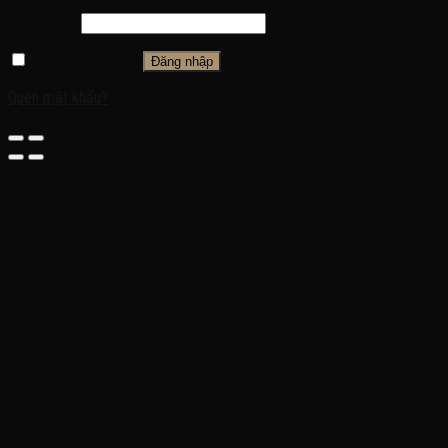
Mật khẩu
*
Ghi nhớ mật khẩu
Đăng nhập
Quên mật khẩu?