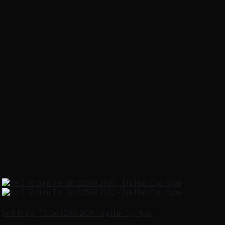
Xe Ô Tô Điện Trẻ Em S2588 2600 – Địa Hình Cực Ngầu