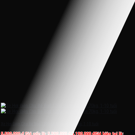
Xe Hơi Điện Cho Bé Bqd 1200 tải trọng đến 70kg, 1-10 tuổi
5.590.000
₫
Giá gốc là: 5.590.000 ₫.
5.190.000
₫
Giá hiện tại là: