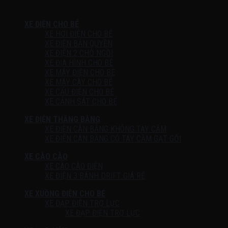
XE ĐIỆN CHO BÉ
XE HƠI ĐIỆN CHO BÉ
XE ĐIỆN BẢN QUYỀN
XE ĐIỆN 2 CHỖ NGỒI
XE ĐỊA HÌNH CHO BÉ
XE MÁY ĐIỆN CHO BÉ
XE MÁY CÀY CHO BÉ
XE CẨU ĐIỆN CHO BÉ
XE CẢNH SÁT CHO BÉ
XE ĐIỆN THĂNG BẰNG
XE ĐIỆN CÂN BẰNG KHÔNG TAY CẦM
XE ĐIỆN CÂN BẰNG CÓ TAY CẦM GẠT GỐI
XE CÀO CÀO
XE CÀO CÀO ĐIỆN
XE ĐIỆN 3 BÁNH DRIFT GIÁ RẺ
XE XUỒNG ĐIỆN CHO BÉ
XE ĐẠP ĐIỆN TRỢ LỰC
XE ĐẠP ĐIỆN TRỢ LỰC