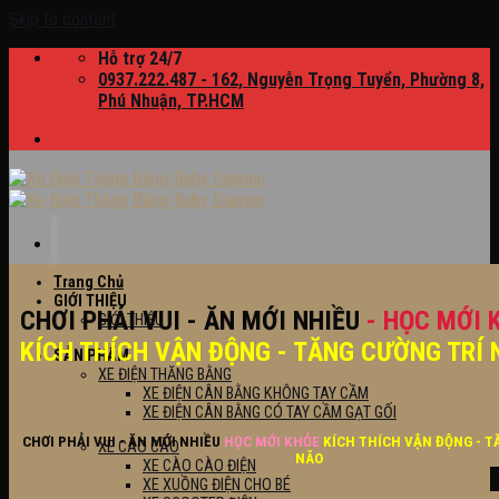
Skip to content
Hỗ trợ 24/7
0937.222.487 - 162, Nguyễn Trọng Tuyển, Phường 8,
Phú Nhuận, TP.HCM
Trang Chủ
GIỚI THIỆU
CHƠI PHẢI VUI - ĂN MỚI NHIỀU
- HỌC MỚI 
GIỚI THIỆU
KÍCH THÍCH VẬN ĐỘNG - TĂNG CƯỜNG TRÍ 
SẢN PHẨM
XE ĐIỆN THĂNG BẰNG
XE ĐIỆN CÂN BẰNG KHÔNG TAY CẦM
XE ĐIỆN CÂN BẰNG CÓ TAY CẦM GẠT GỐI
CHƠI PHẢI VUI - ĂN MỚI NHIỀU
HỌC MỚI KHỎE
KÍCH THÍCH VẬN ĐỘNG - T
XE CÀO CÀO
NÃO
XE CÀO CÀO ĐIỆN
XE XUỒNG ĐIỆN CHO BÉ