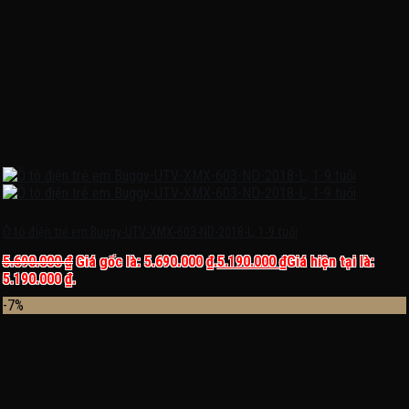
Ô tô điện trẻ em Buggy-UTV-XMX-603-ND-2018-L, 1-9 tuổi
5.690.000
₫
Giá gốc là: 5.690.000 ₫.
5.190.000
₫
Giá hiện tại là:
5.190.000 ₫.
-7%