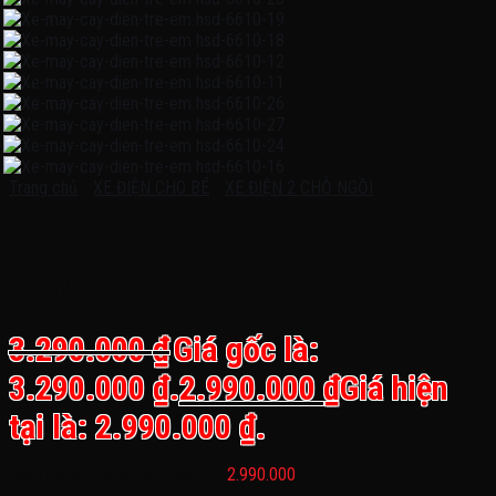
Trang chủ
/
XE ĐIỆN CHO BÉ
/
XE ĐIỆN 2 CHỖ NGỒI
Xe máy cày điện trẻ em HSD
6610, 1-5 tuổi
3.290.000
₫
Giá gốc là:
3.290.000 ₫.
2.990.000
₫
Giá hiện
tại là: 2.990.000 ₫.
Bánh nhựa, ghế da, sơn thường:
2.990.000