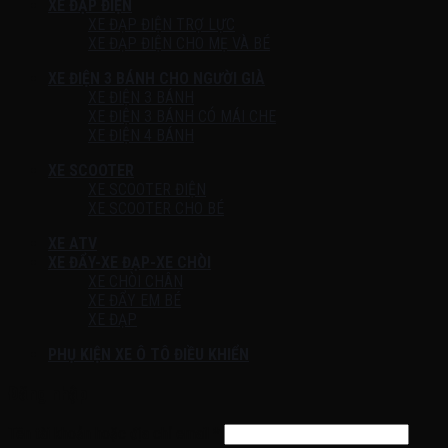
XE ĐẠP ĐIỆN
XE ĐẠP ĐIỆN TRỢ LỰC
XE ĐẠP ĐIỆN CHO MẸ VÀ BÉ
XE ĐIỆN 3 BÁNH CHO NGƯỜI GIÀ
XE ĐIỆN 3 BÁNH
XE ĐIỆN 3 BÁNH CÓ MÁI CHE
XE ĐIỆN 4 BÁNH
XE SCOOTER
XE SCOOTER ĐIỆN
XE SCOOTER CHO BÉ
XE ATV
XE ĐẨY-XE ĐẠP-XE CHÒI
XE CHÒI CHÂN
XE ĐẨY EM BÉ
XE ĐẠP
PHỤ KIỆN XE Ô TÔ ĐIỀU KHIỂN
Đăng nhập
Tên tài khoản hoặc địa chỉ email
*