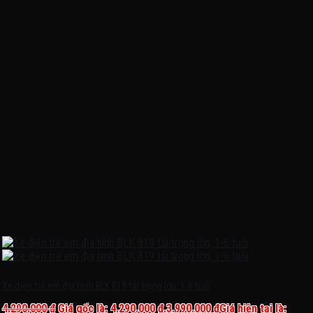
Xe điện trẻ em địa hình BLK 819 tải trọng lớn, 1-6 tuổi
4.290.000
₫
Giá gốc là: 4.290.000 ₫.
3.990.000
₫
Giá hiện tại là: