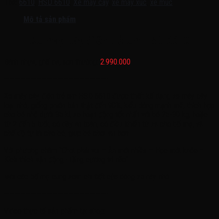
Thẻ:
6610
,
HSD 6610
,
Xe máy cày
,
xe máy xúc
,
xe múc
Mô tả sản phẩm
Xe máy cày điện trẻ em HSD 6610
Bánh nhựa, ghế da, sơn thường:
2.990.000
———————————————————-
Xe máy cày điện trẻ em HSD 6610 được thiết kế dạng xe máy cày
loại nhỏ, giống phiên bản thật đến 90%, kiểu dáng mạnh mẽ, thích hợp
cho bé nhỏ dưới 35 kí, xe hoạt động tốt nhất với bé 25-30 kg, hoặc
từ 2 đến 5 tuổi, có dây an toàn, có điều khiển từ xa cho bố mẹ, và
chế độ tự lái cho bé, giúp bé chơi vui hơn
Với phương châm ‘’Chơi phải vui – Ăn mới nhiều – Học mới khỏe –
Kích thích vận động -Tăng cường trí não’’
Mời các bố mẹ cùng xem chi tiết của dòng xe này nhé
———————————————————-
Video thực tế sản phẩm tại shop: