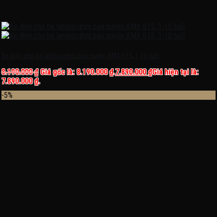
Xe điện cho bé lamborghini bản quyền XMX-615, 1-10 tuổi
8.190.000
₫
Giá gốc là: 8.190.000 ₫.
7.890.000
₫
Giá hiện tại là:
7.890.000 ₫.
-5%