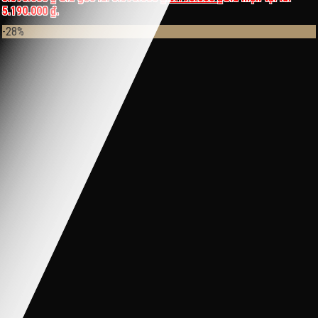
5.190.000 ₫.
-28%