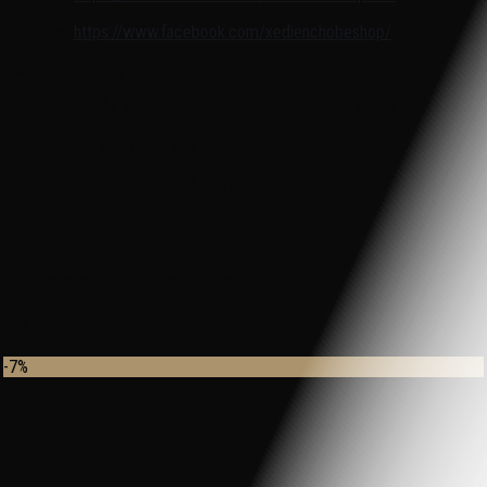
Fanpage:
https://www.facebook.com/xedienchobeshop/
Showroom trưng bày miền nam:
ĐC: 162 Nguyễn Trọng Tuyển, Phường 8, Quận Phú Nhuận, TP.HCM
Zalo, Hotline: 0937 222 487
Chi nhánh Miền Bắc: 0985 27 48 45
———————————————————-
#xedienchobehcm, #xedienchobetphcm, #xeototreem,
#xedienchobeshop, #xecuabeshop
Sản phẩm tương tự
-7%