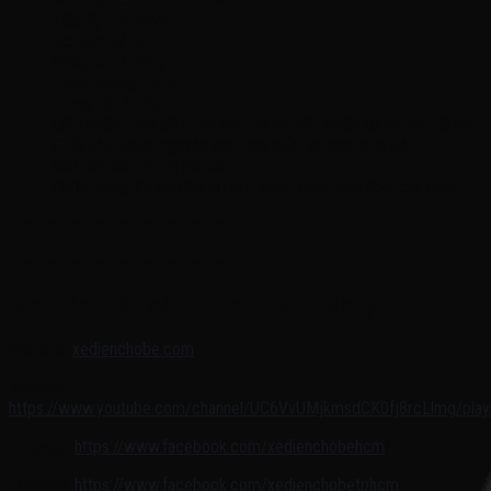
Tốc độ 2-6 km/h
Ác quy: 6V7AH
Động cơ: 2 động cơ
Trọng lượng: 14 kg
Trọng tải: 35 Kg
Điều khiển: Chế độ tự lái cho bé và điều khiển từ xa cho bố mẹ
Chất liệu: Nhựa nguyên sinh cao cấp, an toàn cho bé
Giới tính:Bé Trai và Bé Gái
Chức năng: Xe có đầy đủ các chức năng như đèn, còi, nhạc
———————————————————-
———————————————————-
Xem thêm nhiều mẫu hơn và giá sản phẩm tại:
Website:
xedienchobe.com
Youtube:
https://www.youtube.com/channel/UC6VvUMjkmsdCK0fj8rcLlmg/playl
Fanpage:
https://www.facebook.com/xedienchobehcm
/
Fanpage:
https://www.facebook.com/xedienchobetphcm
/