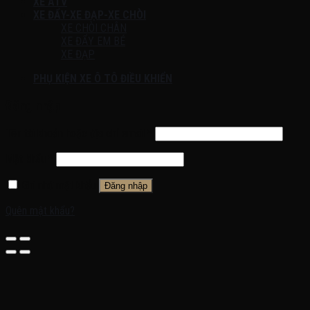
XE ATV
XE ĐẨY-XE ĐẠP-XE CHÒI
XE CHÒI CHÂN
XE ĐẨY EM BÉ
XE ĐẠP
PHỤ KIỆN XE Ô TÔ ĐIỀU KHIỂN
Đăng nhập
Tên tài khoản hoặc địa chỉ email
*
Mật khẩu
*
Ghi nhớ mật khẩu
Đăng nhập
Quên mật khẩu?