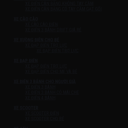
XE ĐIỆN CÂN BẰNG KHÔNG TAY CẦM
XE ĐIỆN CÂN BẰNG CÓ TAY CẦM GẠT GỐI
XE CÀO CÀO
XE CÀO CÀO ĐIỆN
XE ĐIỆN 3 BÁNH DRIFT GIÁ RẺ
XE XUỒNG ĐIỆN CHO BÉ
XE ĐẠP ĐIỆN TRỢ LỰC
XE ĐẠP ĐIỆN TRỢ LỰC
XE ĐẠP ĐIỆN
XE ĐẠP ĐIỆN TRỢ LỰC
XE ĐẠP ĐIỆN CHO MẸ VÀ BÉ
XE ĐIỆN 3 BÁNH CHO NGƯỜI GIÀ
XE ĐIỆN 3 BÁNH
XE ĐIỆN 3 BÁNH CÓ MÁI CHE
XE ĐIỆN 4 BÁNH
XE SCOOTER
XE SCOOTER ĐIỆN
XE SCOOTER CHO BÉ