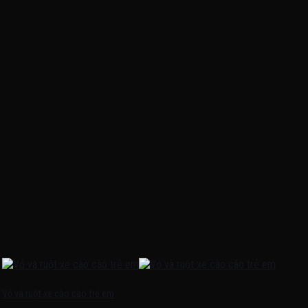
Vỏ và ruột xe cào cào trẻ em