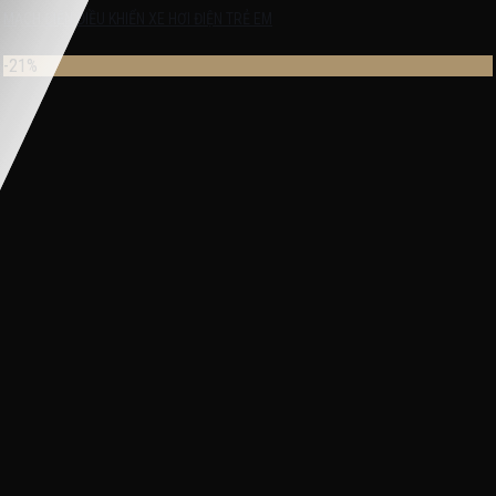
MẠCH ĐIỆN ĐIỀU KHIỂN XE HƠI ĐIỆN TRẺ EM
-21%