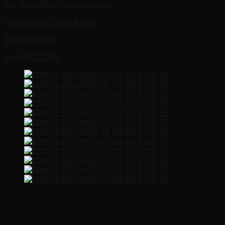
phố Hồ Chí Minh (không trưng bày)
xedienchobe123@gmail.com
Xe Điện Cho Bé
Zalo:0937222487