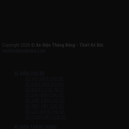
Copyright 2026 ©
Xe Điện Thăng Bằng - Thiết Kế Bởi:
xedienthangbang.com
XE ĐIỆN CHO BÉ
XE HƠI ĐIỆN CHO BÉ
XE ĐIỆN BẢN QUYỀN
XE ĐIỆN 2 CHỖ NGỒI
XE ĐỊA HÌNH CHO BÉ
XE MÁY ĐIỆN CHO BÉ
XE MÁY CÀY CHO BÉ
XE CẨU ĐIỆN CHO BÉ
XE CẢNH SÁT CHO BÉ
XE ĐIỆN THĂNG BẰNG