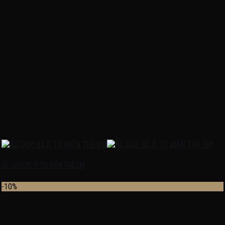
ẮC QUY XE Ô TÔ ĐIỆN TRẺ EM
-10%