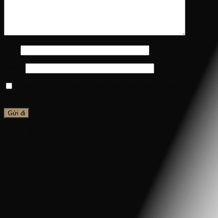
Tên
*
Email
*
Lưu tên của tôi, email, và trang web trong trình duyệt này cho lần
bình luận kế tiếp của tôi.
Sản phẩm tương tự