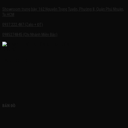
Showroom trưng bày: 162 Nguyễn Trọng Tuyển, Phường 8, Quận Phú Nhuận,
Tp.HCM
0937.222.487 (Zalo + ĐT)
0985274845 (Chi Nhánh Miền Bắc)
FACEBOOK
BẢN ĐỒ