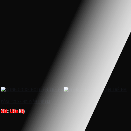
ĐỘNG CƠ XE HƠI ĐIỆN TRẺ EM
Giá: Liên Hệ