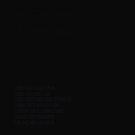
Người đại diện: Đặng Duy Khánh
Email: xedienchobe123@gmail.com
ĐT: 0937222487
Showroom trưng bày: 162 Nguyễn Trọng Tuyển, Phường 8, Quận Phú
Nhuận, Thành phố Hồ Chí Minh
Địa Chỉ Kho : 14/12/2 Đường số 53, Phường 14, Quận Gò Vấp, Thành
phố Hồ Chí Minh (không trưng bày)
MỞ CỬA
Thứ 2 – Chủ Nhật (kể cả ngày lễ)
7h:00 – 21h:00
HƯỚNG DẪN
CHÍNH SÁCH BẢO HÀNH
CHÍNH SÁCH ĐỔI TRẢ
CHÍNH SÁCH BẢO MẬT THÔNG TIN
CHÍNH SÁCH VẬN CHUYỂN
PHƯƠNG THỨC THANH TOÁN
HƯỚNG DẪN MUA HÀNG
LẮP ĐẶT VÀ SỬA CHỮA
SHOWROOM TRƯNG BÀY