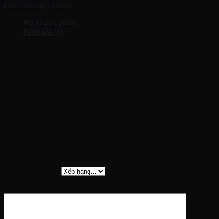
khiển cầm tay
,
remote
Mô tả sản phẩm
Đánh giá (0)
Đánh giá
Chưa có đánh giá nào.
Hãy là người đầu tiên nhận xét “REMOTE ĐIỀU KHIỂN XE
HƠI ĐIỆN CHO BÉ”
Đánh giá của bạn
*
Đánh giá của bạn
*