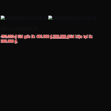
BÁNH HƠI XE ĐIỆN TRẺ EM
480.000
₫
Giá gốc là: 480.000 ₫.
380.000
₫
Giá hiện tại là:
380.000 ₫.