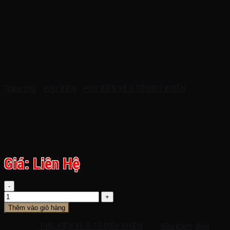
Trang chủ
/
PHỤ KIỆN
/
PHỤ KIỆN XE Ô TÔ ĐIỀU KHIỂN
REMOTE ĐIỀU KHIỂN XE HƠI ĐIỆN
CHO BÉ
Giá: Liên Hệ
REMOTE ĐIỀU KHIỂN XE HƠI ĐIỆN CHO BÉ số lượng
Thêm vào giỏ hàng
Danh mục:
PHỤ KIỆN XE Ô TÔ ĐIỀU KHIỂN
Thẻ:
điều khiển
,
điều