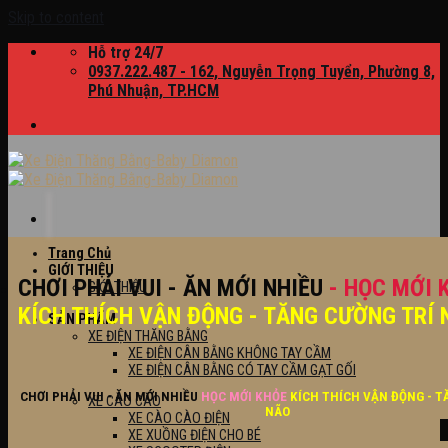
Skip to content
Hỗ trợ 24/7
0937.222.487 - 162, Nguyễn Trọng Tuyển, Phường 8,
Phú Nhuận, TP.HCM
Trang Chủ
GIỚI THIỆU
CHƠI PHẢI VUI - ĂN MỚI NHIỀU
- HỌC MỚI 
GIỚI THIỆU
KÍCH THÍCH VẬN ĐỘNG - TĂNG CƯỜNG TRÍ 
SẢN PHẨM
XE ĐIỆN THĂNG BẰNG
XE ĐIỆN CÂN BẰNG KHÔNG TAY CẦM
XE ĐIỆN CÂN BẰNG CÓ TAY CẦM GẠT GỐI
CHƠI PHẢI VUI - ĂN MỚI NHIỀU
HỌC MỚI KHỎE
KÍCH THÍCH VẬN ĐỘNG - T
XE CÀO CÀO
NÃO
XE CÀO CÀO ĐIỆN
XE XUỒNG ĐIỆN CHO BÉ