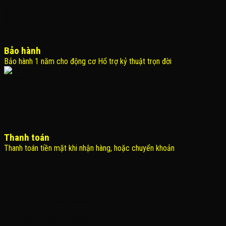
Bảo hành
Bảo hành 1 năm cho động cơ Hổ trợ kỷ thuật trọn đời
Thanh toán
Thanh toán tiền mặt khi nhận hàng, hoặc chuyển khoản
THÔNG TIN LIÊN HỆ
Công Ty TNHH KOMINA
MSDN: 0316713134
Đăng ký lần đầu: 08/02/2021, tại Quận Gò Vấp