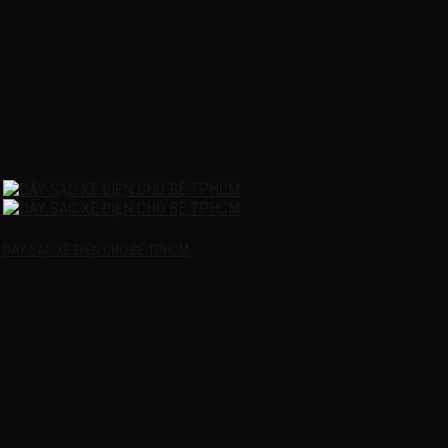
DÂY SẠC XE ĐIỆN CHO BÉ TPHCM