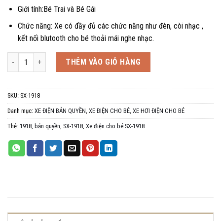
Giới tính:Bé Trai và Bé Gái
Chức năng: Xe có đầy đủ các chức năng như đèn, còi nhạc ,
kết nối blutooth cho bé thoải mái nghe nhạc.
Xe điện cho bé Mercedes SX 1918 bản quyền do Mercedes cấp phép, 1-5
THÊM VÀO GIỎ HÀNG
SKU:
SX-1918
Danh mục:
XE ĐIỆN BẢN QUYỀN
,
XE ĐIỆN CHO BÉ
,
XE HƠI ĐIỆN CHO BÉ
Thẻ:
1918
,
bản quyền
,
SX-1918
,
Xe điện cho bé SX-1918