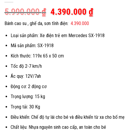
Giá
Giá
5.990.000
₫
4.390.000
₫
gốc
hiện
Bánh cao su , ghế da, sơn tĩnh điện:
4.390.000
là:
tại
Loại sản phẩm: Xe điện trẻ em Mercedes SX-1918
5.990.000 ₫.
là:
4.390.000 
Mã sản phẩm: SX-1918
Kích thước: 119x 65 x 50 cm
Tốc độ 2-7 km/h
Ác quy: 12V/7ah
Động cơ: 2 động cơ
Trọng lượng: 15 kg
Trọng tải: 30 Kg
Điều khiển: Chế độ tự lái cho bé và điều khiển từ xa cho bố mẹ
Chất liệu: Nhựa nguyên sinh cao cấp, an toàn cho bé