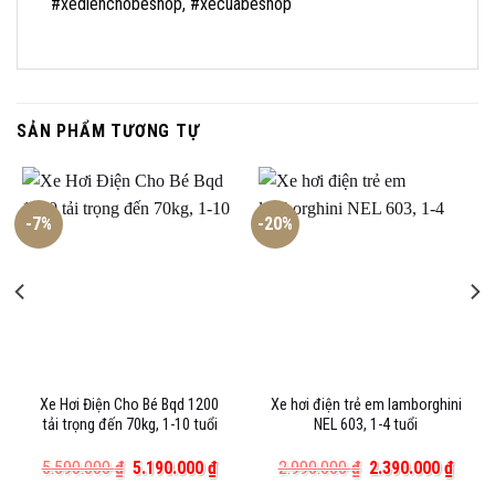
#xedienchobeshop, #xecuabeshop
SẢN PHẨM TƯƠNG TỰ
-7%
-20%
Xe Hơi Điện Cho Bé Bqd 1200
Xe hơi điện trẻ em lamborghini
tải trọng đến 70kg, 1-10 tuổi
NEL 603, 1-4 tuổi
á
Giá
Giá
Giá
Giá
5.590.000
₫
5.190.000
₫
2.990.000
₫
2.390.000
₫
ện
gốc
hiện
gốc
hiện