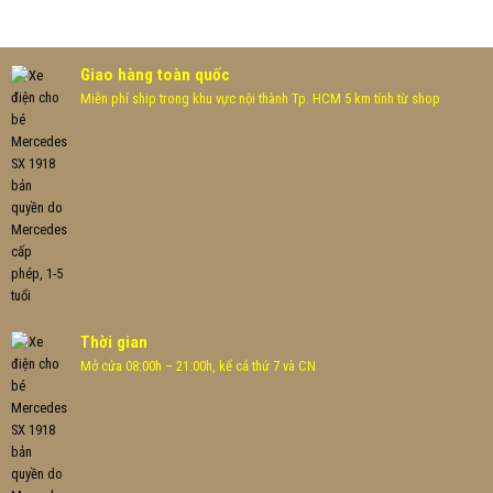
là:
tại
là:
tại
5.590.000 ₫.
là:
2.990.000 ₫.
là:
990.000 ₫.
5.190.000 ₫.
2.390
Giao hàng toàn quốc
Miễn phí ship trong khu vực nội thành Tp. HCM 5 km tính từ shop
Thời gian
Mở cửa 08:00h – 21:00h, kể cả thứ 7 và CN