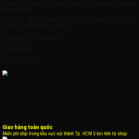
Showroom trưng bày: 162 Nguyễn Trọng Tuyển, Phường 8, Quận Phú
Nhuận, Tp.HCM
Địa Chỉ Kho: 14/12/2 Đường số 53, Phường 14, Quận Gò Vấp, Thành
phố Hồ Chí Minh (không trưng bày)
xedienchobe123@gmail.com
Xe điện cho bé
Zalo:0937222487
Giao hàng toàn quốc
Miễn phí ship trong khu vực nội thành Tp. HCM 5 km tính từ shop