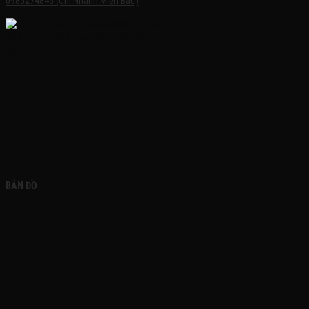
0985274845 (Chi Nhánh Miền Bắc)
FACEBOOK
BẢN ĐỒ