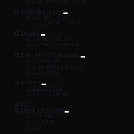
XE ĐIỆN 3 BÁNH DRIFT GIÁ RẺ
XE XUỒNG ĐIỆN CHO BÉ
XE ĐẠP ĐIỆN TRỢ LỰC
XE ĐẠP ĐIỆN TRỢ LỰC
XE ĐẠP ĐIỆN
XE ĐẠP ĐIỆN TRỢ LỰC
XE ĐẠP ĐIỆN CHO MẸ VÀ BÉ
XE ĐIỆN 3 BÁNH CHO NGƯỜI GIÀ
XE ĐIỆN 3 BÁNH
XE ĐIỆN 3 BÁNH CÓ MÁI CHE
XE ĐIỆN 4 BÁNH
XE SCOOTER
XE SCOOTER ĐIỆN
XE SCOOTER CHO BÉ
XE ATV
XE ĐẨY-XE ĐẠP-XE CHÒI
XE CHÒI CHÂN
XE ĐẨY EM BÉ
XE ĐẠP