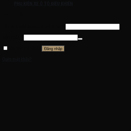
PHỤ KIỆN XE Ô TÔ ĐIỀU KHIỂN
Đăng nhập
Tên tài khoản hoặc địa chỉ email
*
Mật khẩu
*
Ghi nhớ mật khẩu
Đăng nhập
Quên mật khẩu?