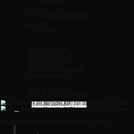
XE ĐẨY EM BÉ
PHỤ KIỆN
PHỤ KIỆN XE Ô TÔ ĐIỀU KHIỂN
KHUYẾN MÃI
THỨ 4 SALE
Liên Hệ
HƯỚNG DẪN
HƯỚNG DẪN MUA HÀNG
PHƯƠNG THỨC THANH TOÁN
CHÍNH SÁCH BẢO HÀNH
CHÍNH SÁCH ĐỔI TRẢ
CHÍNH SÁCH BẢO MẬT THÔNG TIN
CHÍNH SÁCH VẬN CHUYỂN
TIN TỨC
LẮP ĐẶT VÀ SỬA CHỮA
VẤN ĐỀ CẦN QUAN TÂM VỀ XE ĐIỆN
Tìm kiếm:
Chưa có sản phẩm trong giỏ hàng.
Xe ô tô điện trẻ em Mercedes AMG bản quyền BBH 011, 1-4 tuổi