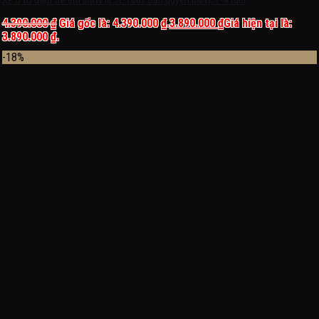
Xe ô tô điện trẻ em BMW i8 JE 1001 bản quyền BMW, 1-4 tuổi
4.390.000
₫
Giá gốc là: 4.390.000 ₫.
3.890.000
₫
Giá hiện tại là:
3.890.000 ₫.
-18%