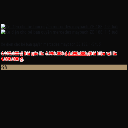
Xe điện cho bé bản quyền mercedes maybach ZB 188, 1-5 tuổi
4.990.000
₫
Giá gốc là: 4.990.000 ₫.
4.090.000
₫
Giá hiện tại là:
4.090.000 ₫.
-9%