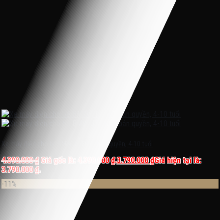
Xe máy điện cho bé BMW JT 5001 bản quyền, 4-10 tuổi
4.390.000
₫
Giá gốc là: 4.390.000 ₫.
3.790.000
₫
Giá hiện tại là:
3.790.000 ₫.
-11%