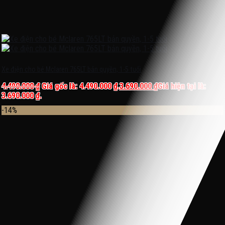
Xe điện cho bé Mclaren 765LT bản quyền, 1-5 tuổi
4.490.000
₫
Giá gốc là: 4.490.000 ₫.
3.690.000
₫
Giá hiện tại là:
3.690.000 ₫.
-14%