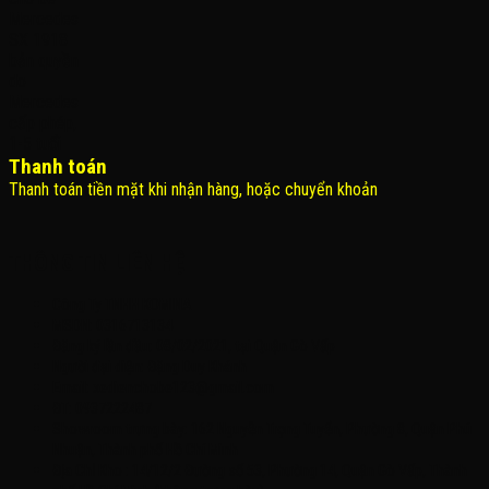
Thanh toán
Thanh toán tiền mặt khi nhận hàng, hoặc chuyển khoản
THÔNG TIN LIÊN HỆ
Công Ty TNHH KOMINA
MSDN: 0316713134
Đăng ký lần đầu: 08/02/2021, tại Quận Gò Vấp
Người đại diện: Đặng Duy Khánh
Email: xedienchobe123@gmail.com
ĐT: 0937222487
Showroom trưng bày: 162 Nguyễn Trọng Tuyển, Phường 8, Quận Phú
Nhuận, Thành phố Hồ Chí Minh
Địa Chỉ Kho : 14/12/2 Đường số 53, Phường 14, Quận Gò Vấp, Thành