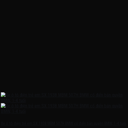
Xe ô tô điện trẻ em SX 1938 MBM 507H BMW cổ điển bản quyền BMW, 1-4 tuổi