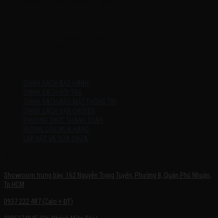
phố Hồ Chí Minh (không trưng bày)
MỞ CỬA
Thứ 2 – Chủ Nhật (kể cả ngày lễ)
7h:00 – 21h:00
HƯỚNG DẪN
CHÍNH SÁCH BẢO HÀNH
CHÍNH SÁCH ĐỔI TRẢ
CHÍNH SÁCH BẢO MẬT THÔNG TIN
CHÍNH SÁCH VẬN CHUYỂN
PHƯƠNG THỨC THANH TOÁN
HƯỚNG DẪN MUA HÀNG
LẮP ĐẶT VÀ SỬA CHỮA
SHOWROOM TRƯNG BÀY
Showroom trưng bày: 162 Nguyễn Trọng Tuyển, Phường 8, Quận Phú Nhuận,
Tp.HCM
0937.222.487 (Zalo + ĐT)