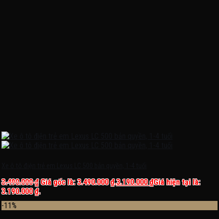
Xe ô tô điện trẻ em Lexus LC 500 bản quyền, 1-4 tuổi
3.490.000
₫
Giá gốc là: 3.490.000 ₫.
3.190.000
₫
Giá hiện tại là:
3.190.000 ₫.
-11%