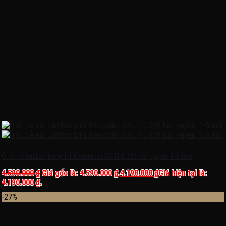
Ô tô trẻ em Lamborghini Aventador SVJ HL 328 bản quyền, 1-5 tuổi
4.590.000
₫
Giá gốc là: 4.590.000 ₫.
4.190.000
₫
Giá hiện tại là:
4.190.000 ₫.
-27%