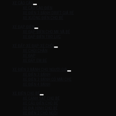
XE CÀO CÀO
XE CÀO CÀO ĐIỆN
XE ĐIỆN 3 BÁNH DRIFT GIÁ RẺ
XE XUỒNG ĐIỆN CHO BÉ
XE ĐẠP ĐIỆN
XE ĐẠP ĐIỆN CHO MẸ VÀ BÉ
XE ĐẠP ĐIỆN TRỢ LỰC
XE ĐẨY-XE ĐẠP-XE CHÒI
XE CHÒI CHÂN
XE ĐẠP
XE ĐẨY EM BÉ
XE ĐIỆN 3 BÁNH CHO NGƯỜI GIÀ
XE ĐIỆN 3 BÁNH
XE ĐIỆN 3 BÁNH CÓ MÁI CHE
XE ĐIỆN 4 BÁNH
XE ĐIỆN CHO BÉ
XE CẢNH SÁT CHO BÉ
XE CẨU ĐIỆN CHO BÉ
XE ĐỊA HÌNH CHO BÉ
XE ĐIỆN 2 CHỖ NGỒI