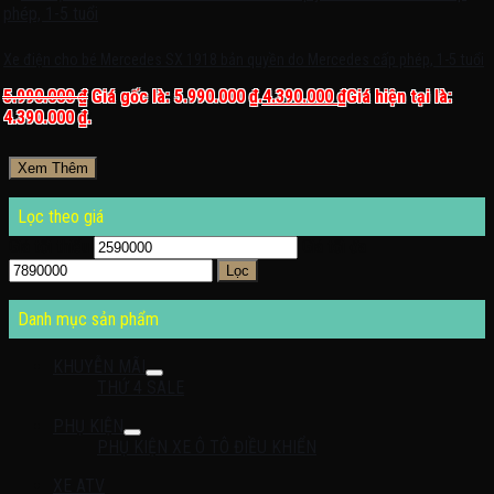
Xe điện cho bé Mercedes SX 1918 bản quyền do Mercedes cấp phép, 1-5 tuổi
5.990.000
₫
Giá gốc là: 5.990.000 ₫.
4.390.000
₫
Giá hiện tại là:
4.390.000 ₫.
Xem Thêm
Lọc theo giá
Giá tối thiểu
Giá tối đa
Lọc
Danh mục sản phẩm
KHUYỄN MÃI
THỨ 4 SALE
PHỤ KIỆN
PHỤ KIỆN XE Ô TÔ ĐIỀU KHIỂN
XE ATV