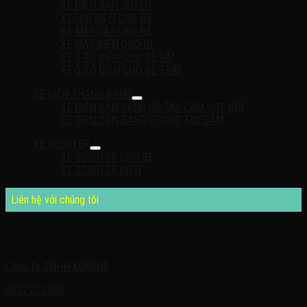
XE ĐIỆN BẢN QUYỀN
XE HƠI ĐIỆN CHO BÉ
XE MÁY CÀY CHO BÉ
XE MÁY ĐIỆN CHO BÉ
XE Ô TÔ ĐIỆN CHO BÉ GÁI
XE Ô TÔ ĐIỆN CHO BÉ TRAI
XE ĐIỆN THĂNG BẰNG
XE ĐIỆN CÂN BẰNG CÓ TAY CẦM GẠT GỐI
XE ĐIỆN CÂN BẰNG KHÔNG TAY CẦM
XE SCOOTER
XE SCOOTER CHO BÉ
XE SCOOTER ĐIỆN
Liên hệ với chúng tôi
Quý khách có nhu cầu cần được tư vấn – vui lòng liên hệ với chúng
tôi theo:
Công Ty TNHH KOMINA
0937.222.487