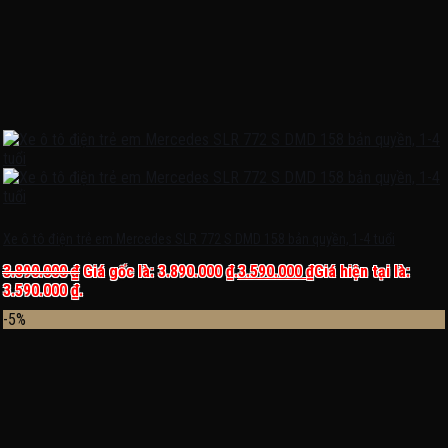
Xe ô tô điện trẻ em Mercedes SLR 772 S DMD 158 bản quyền, 1-4 tuổi
3.890.000
₫
Giá gốc là: 3.890.000 ₫.
3.590.000
₫
Giá hiện tại là:
3.590.000 ₫.
-5%