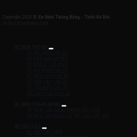
Copyright 2026 ©
Xe Điện Thăng Bằng - Thiết Kế Bởi:
xedienthangbang.com
XE ĐIỆN CHO BÉ
XE HƠI ĐIỆN CHO BÉ
XE ĐIỆN BẢN QUYỀN
XE ĐIỆN 2 CHỖ NGỒI
XE ĐỊA HÌNH CHO BÉ
XE MÁY ĐIỆN CHO BÉ
XE MÁY CÀY CHO BÉ
XE CẨU ĐIỆN CHO BÉ
XE CẢNH SÁT CHO BÉ
XE ĐIỆN THĂNG BẰNG
XE ĐIỆN CÂN BẰNG KHÔNG TAY CẦM
XE ĐIỆN CÂN BẰNG CÓ TAY CẦM GẠT GỐI
XE CÀO CÀO
XE CÀO CÀO ĐIỆN