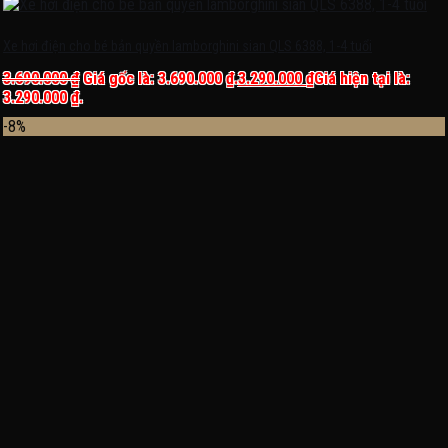
Xe hơi điện cho bé bản quyền lamborghini sian QLS 6388, 1-4 tuổi
3.690.000
₫
Giá gốc là: 3.690.000 ₫.
3.290.000
₫
Giá hiện tại là:
3.290.000 ₫.
-8%