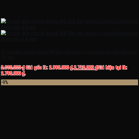
Xe máy điện cho bé Vespa 946 Dior bản quyền Licensed Vespa siêu đẳng cấp,
4-8 tuổi
2.990.000
₫
Giá gốc là: 2.990.000 ₫.
2.790.000
₫
Giá hiện tại là:
2.790.000 ₫.
-9%