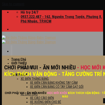
Skip to content
Hỗ trợ 24/7
0937.222.487 - 162, Nguyễn Trọng Tuyển, Phường 8,
Phú Nhuận, TP.HCM
Trang Chủ
GIỚI THIỆU
CHƠI PHẢI VUI - ĂN MỚI NHIỀU
- HỌC MỚI 
GIỚI THIỆU
KÍCH THÍCH VẬN ĐỘNG - TĂNG CƯỜNG TRÍ 
SẢN PHẨM
XE ĐIỆN THĂNG BẰNG
XE ĐIỆN CÂN BẰNG KHÔNG TAY CẦM
XE ĐIỆN CÂN BẰNG CÓ TAY CẦM GẠT GỐI
CHƠI PHẢI VUI - ĂN MỚI NHIỀU
HỌC MỚI KHỎE
KÍCH THÍCH VẬN ĐỘNG - T
XE CÀO CÀO
NÃO
XE CÀO CÀO ĐIỆN
XE XUỒNG ĐIỆN CHO BÉ