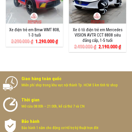
Xe điện trẻ em Bmw WMT 808,
Xe ô tô điện trẻ em Mercedes
1-3 tuổi
VISION AVTR CCT 8808 siêu
đẳng cấp, 1-5 tuổi
Giá
Giá
2.290.000
₫
1.290.000
₫
gốc
hiện
Giá
Giá
2.490.000
₫
2.190.000
₫
là:
tại
gốc
hiện
2.290.000 ₫.
là:
là:
tại
1.290.000 ₫.
2.490.000 ₫.
là:
2.190
Giao hàng toàn quốc
Miễn phí ship trong khu vực nội thành Tp. HCM 5 km tính từ shop
Thời gian
Mở cửa 08:00h – 21:00h, kể cả thứ 7 và CN
Bảo hành
Bảo hành 1 năm cho động cơ Hổ trợ kỷ thuật trọn đời