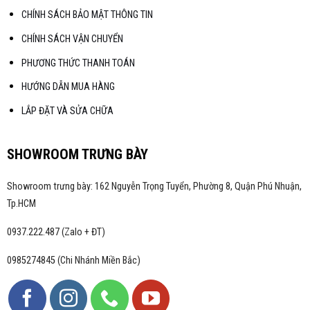
CHÍNH SÁCH BẢO MẬT THÔNG TIN
CHÍNH SÁCH VẬN CHUYỂN
PHƯƠNG THỨC THANH TOÁN
HƯỚNG DẪN MUA HÀNG
LẮP ĐẶT VÀ SỬA CHỮA
SHOWROOM TRƯNG BÀY
Showroom trưng bày: 162 Nguyễn Trọng Tuyển, Phường 8, Quận Phú Nhuận,
Tp.HCM
0937.222.487 (Zalo + ĐT)
0985274845 (Chi Nhánh Miền Bắc)