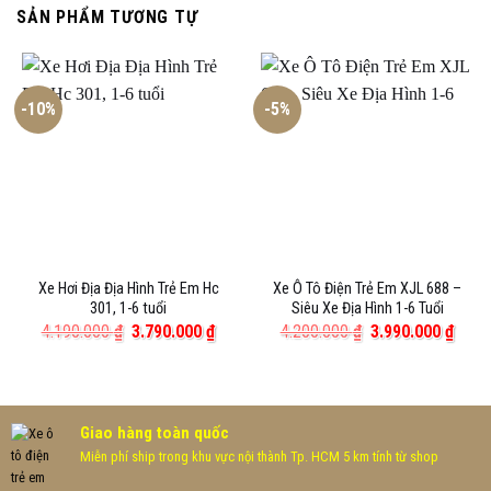
SẢN PHẨM TƯƠNG TỰ
-10%
-5%
Xe Hơi Địa Địa Hình Trẻ Em Hc
Xe Ô Tô Điện Trẻ Em XJL 688 –
301, 1-6 tuổi
Siêu Xe Địa Hình 1-6 Tuổi
Giá
Giá
Giá
Giá
4.190.000
₫
3.790.000
₫
4.200.000
₫
3.990.000
₫
gốc
hiện
gốc
hiện
là:
tại
là:
tại
4.190.000 ₫.
là:
4.200.000 ₫.
là:
3.790.000 ₫.
3.990
Giao hàng toàn quốc
Miễn phí ship trong khu vực nội thành Tp. HCM 5 km tính từ shop