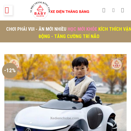
Skip
to
content
CHƠI PHẢI VUI - ĂN MỚI NHIỀU
HỌC MỚI KHỎE
KÍCH THÍCH VẬ
ĐỘNG - TĂNG CƯỜNG TRÍ NÃO
-12%