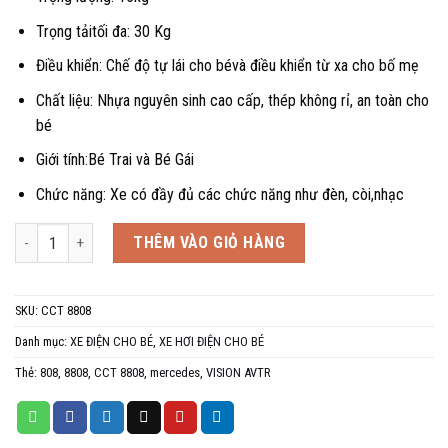
Trọng tảitối đa: 30 Kg
Điều khiển: Chế độ tự lái cho bévà điều khiển từ xa cho bố mẹ
Chất liệu: Nhựa nguyên sinh cao cấp, thép không rỉ, an toàn cho
bé
Giới tính:Bé Trai và Bé Gái
Chức năng: Xe có đầy đủ các chức năng như đèn, còi,nhạc
Xe ô tô điện trẻ em Mercedes VISION AVTR CCT 8808 siêu đẳng cấp, 1-5
THÊM VÀO GIỎ HÀNG
SKU:
CCT 8808
Danh mục:
XE ĐIỆN CHO BÉ
,
XE HƠI ĐIỆN CHO BÉ
Thẻ:
808
,
8808
,
CCT 8808
,
mercedes
,
VISION AVTR