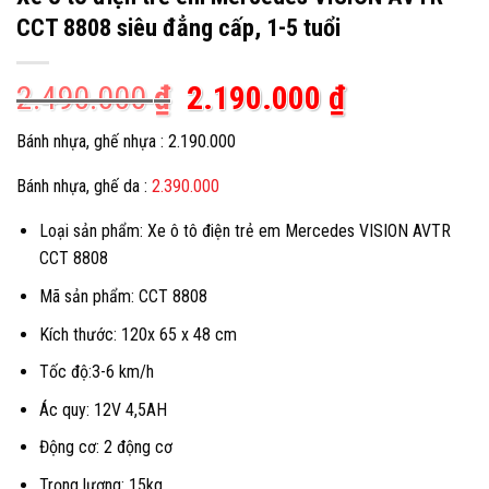
CCT 8808 siêu đẳng cấp, 1-5 tuổi
Giá
Giá
2.490.000
₫
2.190.000
₫
gốc
hiện
Bánh nhựa, ghế nhựa : 2.190.000
là:
tại
Bánh nhựa, ghế da :
2.390.000
2.490.000 ₫.
là:
2.190.000 
Loại sản phẩm: Xe ô tô điện trẻ em Mercedes VISION AVTR
CCT 8808
Mã sản phẩm: CCT 8808
Kích thước: 120x 65 x 48 cm
Tốc độ:3-6 km/h
Ác quy: 12V 4,5AH
Động cơ: 2 động cơ
Trọng lượng: 15kg