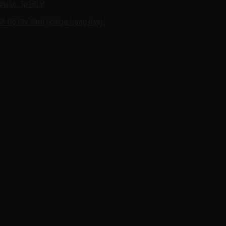
Nhuận, Tp.HCM
ố Hồ Chí Minh (không trưng bày)