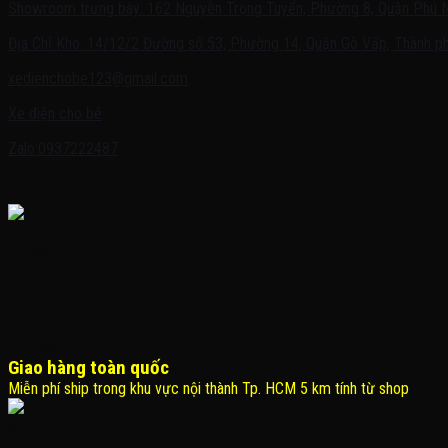
Showroom trưng bày: 162 Nguyễn Trọng Tuyển, Phường 8, Quận Phú 
Địa Chỉ Kho: 14/12/2 Đường số 53, Phường 14, Quận Gò Vấp, Thành ph
xedienchobe123@gmail.com
Xe điện cho bé
Zalo:0937222487
Giao hàng toàn quốc
Miễn phí ship trong khu vực nội thành Tp. HCM 5 km tính từ shop