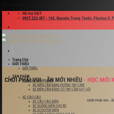
Skip to content
Hỗ trợ 24/7
0937.222.487 - 162, Nguyễn Trọng Tuyển, Phường 8, 
Trang Chủ
GIỚI THIỆU
GIỚI THIỆU
SẢN PHẨM
CHƠI PHẢI VUI - ĂN MỚI NHIỀU
- HỌC MỚI 
XE ĐIỆN THĂNG BẰNG
XE ĐIỆN CÂN BẰNG KHÔNG TAY CẦM
XE ĐIỆN CÂN BẰNG CÓ TAY CẦM GẠT GỐI
XE CÀO CÀO
CHƠI PHẢI VUI - 
XE CÀO CÀO ĐIỆN
XE XUỒNG ĐIỆN CHO BÉ
XE SCOOTER ĐIỆN