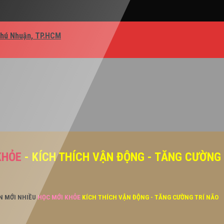
Phú Nhuận, TP.HCM
KHỎE
- KÍCH THÍCH VẬN ĐỘNG - TĂNG CƯỜNG
ĂN MỚI NHIỀU
HỌC MỚI KHỎE
KÍCH THÍCH VẬN ĐỘNG - TĂNG CƯỜNG TRÍ NÃO