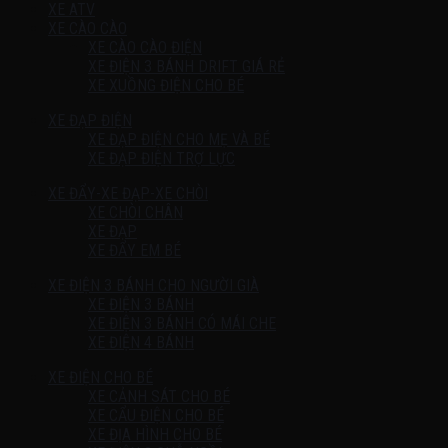
XE ATV
XE CÀO CÀO
XE CÀO CÀO ĐIỆN
XE ĐIỆN 3 BÁNH DRIFT GIÁ RẺ
XE XUỒNG ĐIỆN CHO BÉ
XE ĐẠP ĐIỆN
XE ĐẠP ĐIỆN CHO MẸ VÀ BÉ
XE ĐẠP ĐIỆN TRỢ LỰC
XE ĐẨY-XE ĐẠP-XE CHÒI
XE CHÒI CHÂN
XE ĐẠP
XE ĐẨY EM BÉ
XE ĐIỆN 3 BÁNH CHO NGƯỜI GIÀ
XE ĐIỆN 3 BÁNH
XE ĐIỆN 3 BÁNH CÓ MÁI CHE
XE ĐIỆN 4 BÁNH
XE ĐIỆN CHO BÉ
XE CẢNH SÁT CHO BÉ
XE CẨU ĐIỆN CHO BÉ
XE ĐỊA HÌNH CHO BÉ