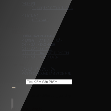
PHỤ KIỆN
PHỤ KIỆN XE Ô TÔ ĐIỀU KHIỂN
KHUYẾN MÃI
THỨ 4 SALE
Liên Hệ
HƯỚNG DẪN
HƯỚNG DẪN MUA HÀNG
PHƯƠNG THỨC THANH TOÁN
CHÍNH SÁCH BẢO HÀNH
CHÍNH SÁCH ĐỔI TRẢ
CHÍNH SÁCH BẢO MẬT THÔNG TIN
CHÍNH SÁCH VẬN CHUYỂN
TIN TỨC
LẮP ĐẶT VÀ SỬA CHỮA
VẤN ĐỀ CẦN QUAN TÂM VỀ XE ĐIỆN
Tìm kiếm:
Chưa có sản phẩm trong giỏ hàng.
Đăng nhập / Đăng ký