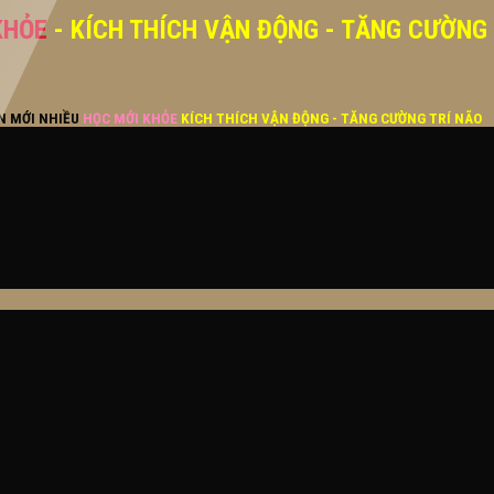
KHỎE
- KÍCH THÍCH VẬN ĐỘNG - TĂNG CƯỜNG
ĂN MỚI NHIỀU
HỌC MỚI KHỎE
KÍCH THÍCH VẬN ĐỘNG - TĂNG CƯỜNG TRÍ NÃO