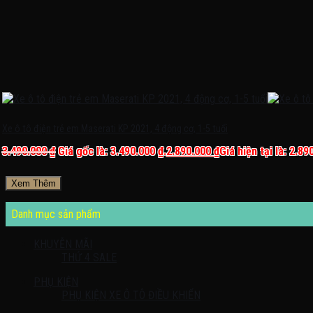
Xe ô tô điện trẻ em Maserati KP 2021, 4 động cơ, 1-5 tuổi
3.490.000
₫
Giá gốc là: 3.490.000 ₫.
2.890.000
₫
Giá hiện tại là: 2.89
Xem Thêm
Danh mục sản phẩm
KHUYỄN MÃI
THỨ 4 SALE
PHỤ KIỆN
PHỤ KIỆN XE Ô TÔ ĐIỀU KHIỂN