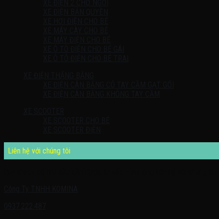
XE ĐIỆN 2 CHỖ NGỒI
XE ĐIỆN BẢN QUYỀN
XE HƠI ĐIỆN CHO BÉ
XE MÁY CÀY CHO BÉ
XE MÁY ĐIỆN CHO BÉ
XE Ô TÔ ĐIỆN CHO BÉ GÁI
XE Ô TÔ ĐIỆN CHO BÉ TRAI
XE ĐIỆN THĂNG BẰNG
XE ĐIỆN CÂN BẰNG CÓ TAY CẦM GẠT GỐI
XE ĐIỆN CÂN BẰNG KHÔNG TAY CẦM
XE SCOOTER
XE SCOOTER CHO BÉ
XE SCOOTER ĐIỆN
Liên hệ với chúng tôi
Quý khách có nhu cầu cần được tư vấn – vui lòng liên hệ với chúng tôi 
Công Ty TNHH KOMINA
0937.222.487