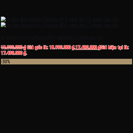
Xe đạp điện trợ lực Phoenix M19, vành đúc 12 thanh cao cấp
18.990.000
₫
Giá gốc là: 18.990.000 ₫.
17.490.000
₫
Giá hiện tại là:
17.490.000 ₫.
-30%