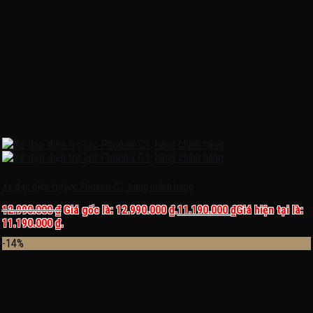
Xe đạp điện trợ lực Phoenix C1, hàng chính hãng
12.990.000
₫
Giá gốc là: 12.990.000 ₫.
11.190.000
₫
Giá hiện tại là:
11.190.000 ₫.
-14%