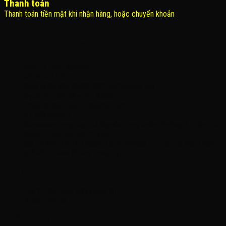
Thanh toán
Thanh toán tiền mặt khi nhận hàng, hoặc chuyển khoản
THÔNG TIN LIÊN HỆ
Công Ty TNHH KOMINA
MSDN: 0316713134
Đăng ký lần đầu: 08/02/2021, tại Quận Gò Vấp
Người đại diện: Đặng Duy Khánh
Email: xedienchobe123@gmail.com
ĐT: 0937222487
Showroom trưng bày: 162 Nguyễn Trọng Tuyển, Phường 8, Quận Phú
Nhuận, Thành phố Hồ Chí Minh
Địa Chỉ Kho : 14/12/2 Đường số 53, Phường 14, Quận Gò Vấp, Thành
phố Hồ Chí Minh (không trưng bày)
MỞ CỬA
Thứ 2 – Chủ Nhật (kể cả ngày lễ)
7h:00 – 21h:00
HƯỚNG DẪN