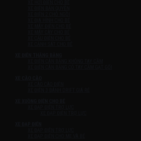
XE HƠI ĐIỆN CHO BÉ
XE ĐIỆN BẢN QUYỀN
XE ĐIỆN 2 CHỖ NGỒI
XE ĐỊA HÌNH CHO BÉ
XE MÁY ĐIỆN CHO BÉ
XE MÁY CÀY CHO BÉ
XE CẨU ĐIỆN CHO BÉ
XE CẢNH SÁT CHO BÉ
XE ĐIỆN THĂNG BẰNG
XE ĐIỆN CÂN BẰNG KHÔNG TAY CẦM
XE ĐIỆN CÂN BẰNG CÓ TAY CẦM GẠT GỐI
XE CÀO CÀO
XE CÀO CÀO ĐIỆN
XE ĐIỆN 3 BÁNH DRIFT GIÁ RẺ
XE XUỒNG ĐIỆN CHO BÉ
XE ĐẠP ĐIỆN TRỢ LỰC
XE ĐẠP ĐIỆN TRỢ LỰC
XE ĐẠP ĐIỆN
XE ĐẠP ĐIỆN TRỢ LỰC
XE ĐẠP ĐIỆN CHO MẸ VÀ BÉ