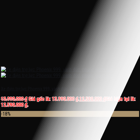
Xe điện trợ lực Phoenix 999, vành đúc, phuộc giảm sóc
13.990.000
₫
Giá gốc là: 13.990.000 ₫.
12.590.000
₫
Giá hiện tại là:
12.590.000 ₫.
-18%