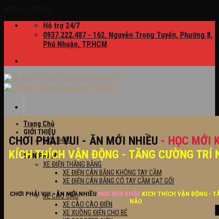
Skip to content
Hỗ trợ 24/7
0937.222.487 - 162, Nguyễn Trọng Tuyển, Phường 8,
Phú Nhuận, TP.HCM
Trang Chủ
GIỚI THIỆU
CHƠI PHẢI VUI - ĂN MỚI NHIỀU
- HỌC MỚI 
GIỚI THIỆU
KÍCH THÍCH VẬN ĐỘNG - TĂNG CƯỜNG TRÍ 
SẢN PHẨM
XE ĐIỆN THĂNG BẰNG
XE ĐIỆN CÂN BẰNG KHÔNG TAY CẦM
XE ĐIỆN CÂN BẰNG CÓ TAY CẦM GẠT GỐI
CHƠI PHẢI VUI - ĂN MỚI NHIỀU
HỌC MỚI KHỎE
KÍCH THÍCH VẬN ĐỘNG - T
XE CÀO CÀO
NÃO
XE CÀO CÀO ĐIỆN
XE XUỒNG ĐIỆN CHO BÉ