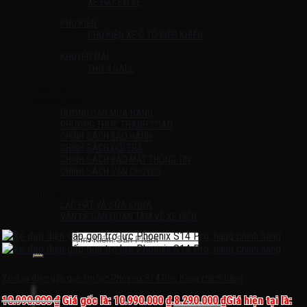
XE ĐẨY EM BÉ
PHỤ KIỆN
PHỤ KIỆN XE Ô TÔ ĐIỀU KHIỂN
KHUYẾN MÃI
THỨ 4 SALE
Liên Hệ
HƯỚNG DẪN
HƯỚNG DẪN MUA HÀNG
PHƯƠNG THỨC THANH TOÁN
CHÍNH SÁCH BẢO HÀNH
CHÍNH SÁCH ĐỔI TRẢ
CHÍNH SÁCH BẢO MẬT THÔNG TIN
CHÍNH SÁCH VẬN CHUYỂN
TIN TỨC
LẮP ĐẶT VÀ SỬA CHỮA
VẤN ĐỀ CẦN QUAN TÂM VỀ XE ĐIỆN
Tìm kiếm:
Chưa có sản phẩm trong giỏ hàng.
Xe đạp điện gấp gọn trợ lực Phoenix S14 Pro, hàng chính hãng
10.990.000
₫
Giá gốc là: 10.990.000 ₫.
8.290.000
₫
Giá hiện tại là: