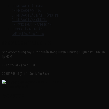
CHÍNH SÁCH BẢO HÀNH
CHÍNH SÁCH ĐỔI TRẢ
CHÍNH SÁCH BẢO MẬT THÔNG TIN
CHÍNH SÁCH VẬN CHUYỂN
PHƯƠNG THỨC THANH TOÁN
HƯỚNG DẪN MUA HÀNG
LẮP ĐẶT VÀ SỬA CHỮA
SHOWROOM TRƯNG BÀY
Showroom trưng bày: 162 Nguyễn Trọng Tuyển, Phường 8, Quận Phú Nhuận,
Tp.HCM
0937.222.487 (Zalo + ĐT)
0985274845 (Chi Nhánh Miền Bắc)
FACEBOOK