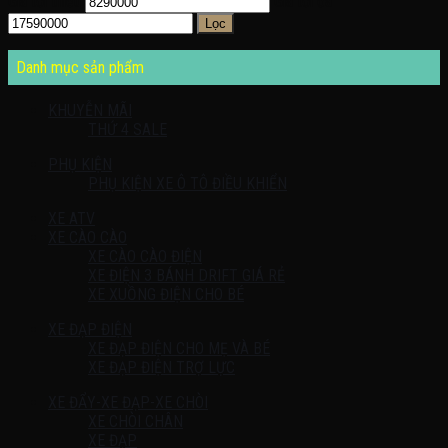
Giá tối thiểu
Giá tối đa
Lọc
Danh mục sản phẩm
KHUYỄN MÃI
THỨ 4 SALE
PHỤ KIỆN
PHỤ KIỆN XE Ô TÔ ĐIỀU KHIỂN
XE ATV
XE CÀO CÀO
XE CÀO CÀO ĐIỆN
XE ĐIỆN 3 BÁNH DRIFT GIÁ RẺ
XE XUỒNG ĐIỆN CHO BÉ
XE ĐẠP ĐIỆN
XE ĐẠP ĐIỆN CHO MẸ VÀ BÉ
XE ĐẠP ĐIỆN TRỢ LỰC
XE ĐẨY-XE ĐẠP-XE CHÒI
XE CHÒI CHÂN
XE ĐẠP