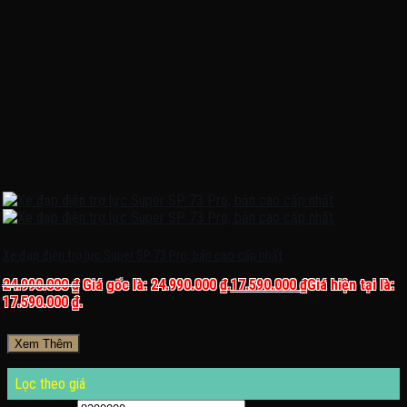
Xe đạp điện trợ lực Super SP 73 Pro, bản cao cấp nhất
24.990.000
₫
Giá gốc là: 24.990.000 ₫.
17.590.000
₫
Giá hiện tại là:
17.590.000 ₫.
Xem Thêm
Lọc theo giá