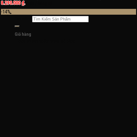
8.290.000 ₫.
Đăng nhập / Đăng ký
-14%
Tìm kiếm:
Giỏ hàng
Chưa có sản phẩm trong giỏ hàng.