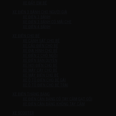
XE ĐẨY EM BÉ
XE ĐIỆN 3 BÁNH CHO NGƯỜI GIÀ
XE ĐIỆN 3 BÁNH
XE ĐIỆN 3 BÁNH CÓ MÁI CHE
XE ĐIỆN 4 BÁNH
XE ĐIỆN CHO BÉ
XE CẢNH SÁT CHO BÉ
XE CẨU ĐIỆN CHO BÉ
XE ĐỊA HÌNH CHO BÉ
XE ĐIỆN 2 CHỖ NGỒI
XE ĐIỆN BẢN QUYỀN
XE HƠI ĐIỆN CHO BÉ
XE MÁY CÀY CHO BÉ
XE MÁY ĐIỆN CHO BÉ
XE Ô TÔ ĐIỆN CHO BÉ GÁI
XE Ô TÔ ĐIỆN CHO BÉ TRAI
XE ĐIỆN THĂNG BẰNG
XE ĐIỆN CÂN BẰNG CÓ TAY CẦM GẠT GỐI
XE ĐIỆN CÂN BẰNG KHÔNG TAY CẦM
XE SCOOTER