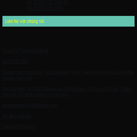
XE SCOOTER CHO BÉ
XE SCOOTER ĐIỆN
Liên hệ với chúng tôi
Quý khách có nhu cầu cần được tư vấn – vui lòng liên hệ với chúng
tôi theo:
Công Ty TNHH KOMINA
0937.222.487
Showroom trưng bày: 162 Nguyễn Trọng Tuyển, Phường 8, Quận Phú
Nhuận, Tp.HCM
Địa Chỉ Kho: 14/12/2 Đường số 53, Phường 14, Quận Gò Vấp, Thành
phố Hồ Chí Minh (không trưng bày)
xedienchobe123@gmail.com
Xe điện cho bé
Zalo:0937222487