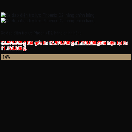
Xe đạp điện trợ lực Phoenix D2, hàng chính hãng
12.990.000
₫
Giá gốc là: 12.990.000 ₫.
11.190.000
₫
Giá hiện tại là:
11.190.000 ₫.
-14%