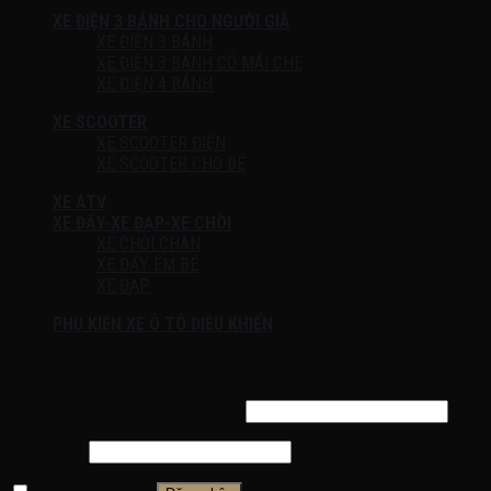
XE ĐIỆN 3 BÁNH CHO NGƯỜI GIÀ
XE ĐIỆN 3 BÁNH
XE ĐIỆN 3 BÁNH CÓ MÁI CHE
XE ĐIỆN 4 BÁNH
XE SCOOTER
XE SCOOTER ĐIỆN
XE SCOOTER CHO BÉ
XE ATV
XE ĐẨY-XE ĐẠP-XE CHÒI
XE CHÒI CHÂN
XE ĐẨY EM BÉ
XE ĐẠP
PHỤ KIỆN XE Ô TÔ ĐIỀU KHIỂN
Đăng nhập
Tên tài khoản hoặc địa chỉ email
*
Mật khẩu
*