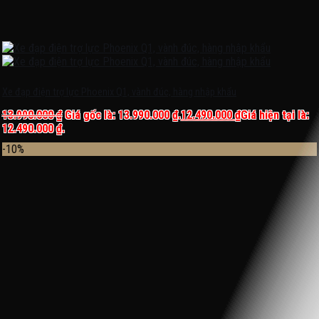
Xe đạp điện trợ lực Phoenix Q1, vành đúc, hàng nhập khẩu
13.990.000
₫
Giá gốc là: 13.990.000 ₫.
12.490.000
₫
Giá hiện tại là:
12.490.000 ₫.
-10%