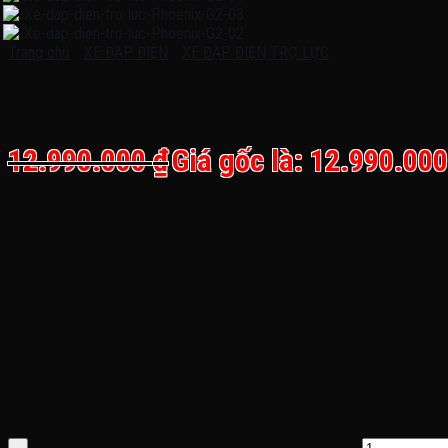
Trang chủ
/
XE ĐẠP ĐIỆN
/
XE ĐẠP ĐIỆN TRỢ LỰC
Xe đạp điện trợ lực Phoenix Q2, c
12.990.000
₫
Giá gốc là: 12.990.000
Mã
: Phoenix Q2
Kt
: D138 x R55 x C116 cm
Tốc độ
: 20-40 km/h
Pin
: 36V15AH
TG sử dụng
: 20-40km
TG Sạc
: khoảng 6-8h
Động cơ
: 400W
Trọng lượng xe
: 35 kg
Tải tối đa
: 40-150 Kg
Tự lái
: tay ga, trợ lực đạp
Chất liệu
: Hộp kim nhôm
Chức năng
: đèn led
Xe đạp điện trợ lực Phoenix Q2, chính hãng số lượng