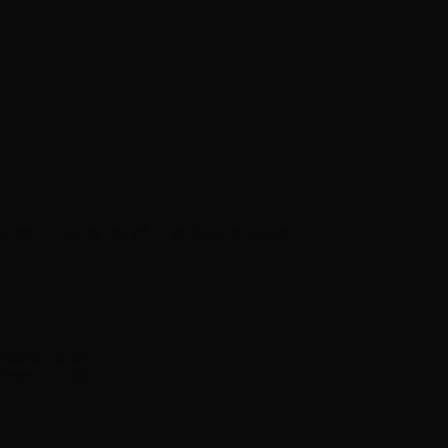
t nhất 40-70 kg, chế độ tự lái bằng bàn đạp và