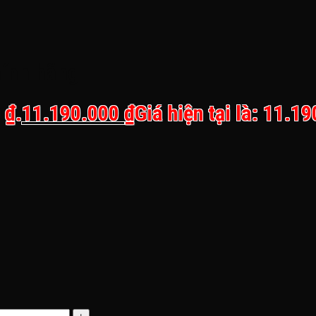
hính hãng
 ₫.
11.190.000
₫
Giá hiện tại là: 11.1