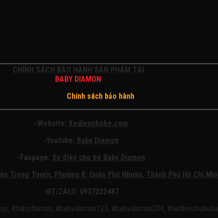
Video hướng dẫn lắp ráp:
———————————————————-—————
———————————————————-——————
CHÍNH SÁCH BẢO HÀNH SẢN PHẨM TẠI
BABY DIAMON
Xem tại trang:
Chính sách bảo hành
-Website:
Xedienchobe.com
-Youtube:
Baby Diamon
-Fanpage:
Xe điện cho bé Baby Diamon
ễn Trọng Tuyển, Phường 8, Quận
Phú Nhuận, Thành Phố Hồ Chí Min
-ĐT/ZALO: 0937222487
op, #babydiamon, #babydiamon123, #babydiamon234, #xedienchobeb