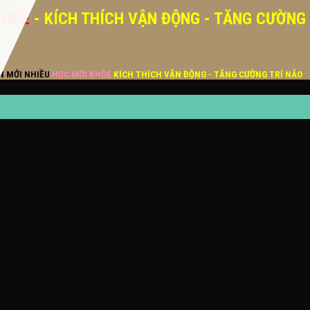
KHỎE
- KÍCH THÍCH VẬN ĐỘNG - TĂNG CƯỜNG
ĂN MỚI NHIỀU
HỌC MỚI KHỎE
KÍCH THÍCH VẬN ĐỘNG - TĂNG CƯỜNG TRÍ NÃO