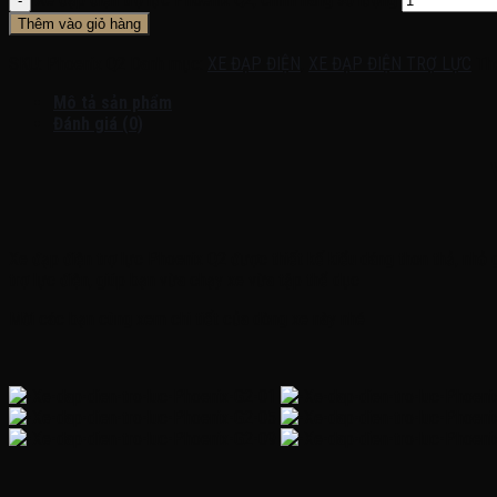
Thêm vào giỏ hàng
SKU:
Phoenix Q2
Danh mục:
XE ĐẠP ĐIỆN
,
XE ĐẠP ĐIỆN TRỢ LỰC
Th
Mô tả sản phẩm
Đánh giá (0)
Xe đạp điện trợ lực Phoenix Q2 được thiết kế kiểu dáng thon thả, nhỏ 
trợ lực điện, giúp bạn vừa chạy xe vừa tập thể dục
Mời các bạn cùng xem chi tiết của dòng xe này nhé