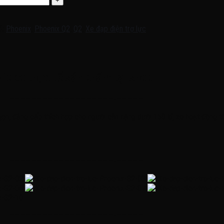
ẻ:
Phoenix
,
Phoenix Q2
,
Q2
,
Xe đạp điện trợ lực
Video thực tế sản phẩm tại shop:
———————————————————-—————
gọn, đẳng cấp thích hợp cho người cân nặng dưới 150 kí, xe hoạt động tố
———————————————————-—————
———————————————————-—————