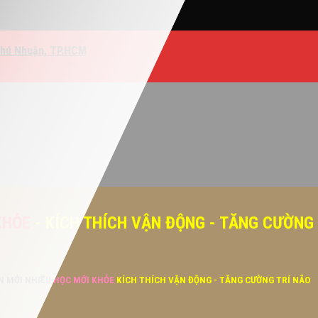
Phú Nhuận, TP.HCM
KHỎE
- KÍCH THÍCH VẬN ĐỘNG - TĂNG CƯỜNG
ĂN MỚI NHIỀU
HỌC MỚI KHỎE
KÍCH THÍCH VẬN ĐỘNG - TĂNG CƯỜNG TRÍ NÃO