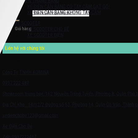
XE ĐIỆN THĂNG BẰNG
XE ĐIỆN CÂN BẰNG CÓ TAY CẦM GẠT GỐI
XE ĐIỆN CÂN BẰNG KHÔNG TAY CẦM
Tìm kiếm:
XE SCOOTER
Giỏ hàng
XE SCOOTER CHO BÉ
XE SCOOTER ĐIỆN
Chưa có sản phẩm trong giỏ hàng.
Liên hệ với chúng tôi
Quý khách có nhu cầu cần được tư vấn – vui lòng liên hệ với chúng tôi 
Công Ty TNHH KOMINA
0937.222.487
Showroom trưng bày: 162 Nguyễn Trọng Tuyển, Phường 8, Quận Phú 
Địa Chỉ Kho : 14/12/2 Đường số 53, Phường 14, Quận Gò Vấp, Thành p
xedienchobe123@gmail.com
Xe Điện Cho Bé
Zalo:0937222487