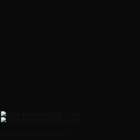
Xe ô tô điện trẻ em YT-1188, 1-6 tuổi