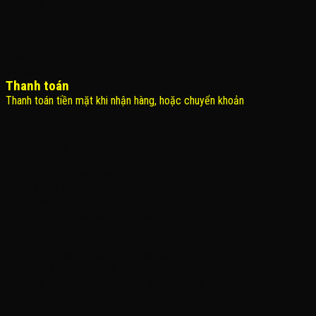
Thanh toán
Thanh toán tiền mặt khi nhận hàng, hoặc chuyển khoản
THÔNG TIN LIÊN HỆ
Công Ty TNHH KOMINA
MSDN: 0316713134
Đăng ký lần đầu: 08/02/2021, tại Quận Gò Vấp
Người đại diện: Đặng Duy Khánh
Email: xedienchobe123@gmail.com
ĐT: 0937222487
Showroom trưng bày: 162 Nguyễn Trọng Tuyển, Phường 8, Quận Phú
Nhuận, Thành phố Hồ Chí Minh
Địa Chỉ Kho : 14/12/2 Đường số 53, Phường 14, Quận Gò Vấp, Thành
phố Hồ Chí Minh (không trưng bày)