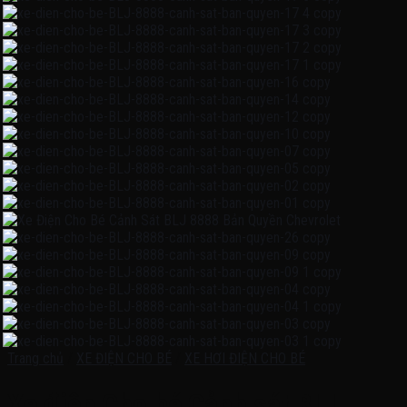
Trang chủ
/
XE ĐIỆN CHO BÉ
/
XE HƠI ĐIỆN CHO BÉ
Xe điện Cho bé Cảnh sát BLJ