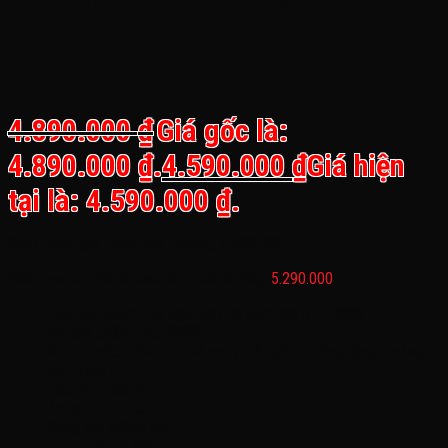
8888 bản quyền Chevrolet, 1-6
tuổi
4.890.000
₫
Giá gốc là:
4.890.000 ₫.
4.590.000
₫
Giá hiện
tại là: 4.590.000 ₫.
Bánh nhựa, ghế nhựa, sơn thường: 4.590.000
Bánh cao su, ghế da cao cấp, sơn thường:
5.290.000
Loại sản phẩm: Xe điện cho bé cảnh sát BLJ 8888
Mã sản phẩm: BLJ 8888
Kích thước: 138x 75 x 74 cm (Chỗ ngồi lọt lòng rộng khoảng
45-47cm )
Tốc độ 2-6km/h
Ác quy: 12V 10AH
Động cơ: 4động cơ
Trọng lượng: 20kg