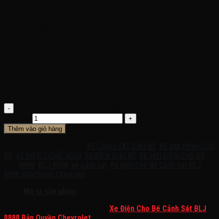
Trọng tải: 30-40Kg
Điều khiển: Chế độ tự lái cho bé và điều khiển từ xa cho bố mẹ
Chất liệu: Nhựa nguyên sinh cao cấp, an toàn cho bé
Giới tính:Bé Trai và Bé Gái
Chức năng: Xe có đầy đủ các chức năng như đèn, còi, nhạc
Ghi chú:Cách chọn xe : lấy tải trọng tối đa của xe…trừ số kí của
bé..bằng 5-10 kí hoặc hơn ..thì chơi được lâu dài, xe sẽ bền
hơn, chạy khỏe hơn
Xe điện Cho bé Cảnh sát BLJ 8888 bản quyền Chevrolet, 1-6 tuổi
số lượng
Thêm vào giỏ hàng
SKU:
BLJ 8888
Danh mục:
XE CẢNH SÁT CHO BÉ
,
XE ĐỊA HÌNH CHO
BÉ
,
XE ĐIỆN 2 CHỖ NGỒI
,
XE ĐIỆN CHO BÉ
,
XE HƠI ĐIỆN CHO BÉ
Thẻ:
8888
,
BLJ 8888
,
xe cảnh sát
,
Xe Điện Cho Bé Cảnh Sát BLJ
8888 Bản Quyền Chevrolet
Mô tả sản phẩm
Chào mừng bạn đến với sản phẩm
Xe Điện Cho Bé Cảnh Sát BLJ
8888 Bản Quyền Chevrolet
. Chiếc xe thiết kế độc đáo này không