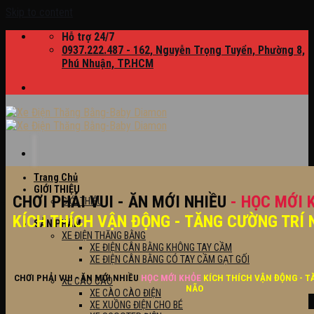
Skip to content
Hỗ trợ 24/7
0937.222.487 - 162, Nguyễn Trọng Tuyển, Phường 8,
Phú Nhuận, TP.HCM
Trang Chủ
GIỚI THIỆU
CHƠI PHẢI VUI - ĂN MỚI NHIỀU
- HỌC MỚI 
GIỚI THIỆU
KÍCH THÍCH VẬN ĐỘNG - TĂNG CƯỜNG TRÍ 
SẢN PHẨM
XE ĐIỆN THĂNG BẰNG
XE ĐIỆN CÂN BẰNG KHÔNG TAY CẦM
XE ĐIỆN CÂN BẰNG CÓ TAY CẦM GẠT GỐI
CHƠI PHẢI VUI - ĂN MỚI NHIỀU
HỌC MỚI KHỎE
KÍCH THÍCH VẬN ĐỘNG - T
XE CÀO CÀO
NÃO
XE CÀO CÀO ĐIỆN
XE XUỒNG ĐIỆN CHO BÉ