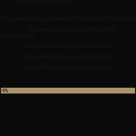
Email:
xedienchobe123@gmail.com
Youtube:
https://www.youtube.com/channel/UC6VvUMjkmsdCK0fj8rcLlmg/playl
Facebook:
h
ttps://www.facebook.com/534739490798704?
ref=embed_page
Fanpage:
https://www.facebook.com/xedientreemshop/
Fanpage:
https://www.facebook.com/xedienchobetphcm
/
Fanpage:
https://www.facebook.com/xedienchobeshop/
Sản phẩm tương tự
-9%