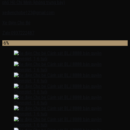
phố Hồ Chí Minh (không trưng bày)
xedienchobe123@gmail.com
Xe Điện Cho Bé
Zalo:0937222487
-6%