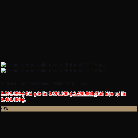
Xe Điện Cho Bé Rolls Royces R8 Bdq-8110, 1-5 tuổi
3.890.000
₫
Giá gốc là: 3.890.000 ₫.
3.490.000
₫
Giá hiện tại là:
3.490.000 ₫.
-9%