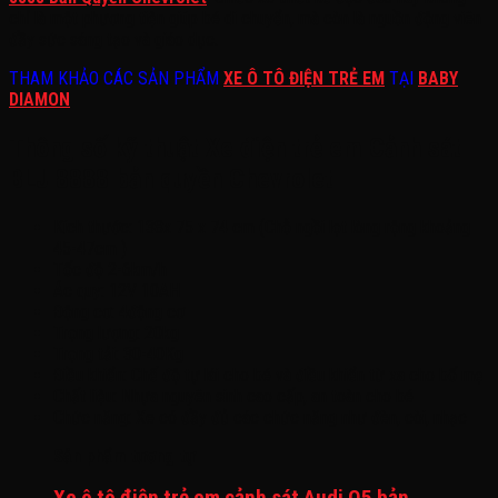
chỉ là một phương tiện giúp bé di chuyển, mà còn là nguồn động viên
đầy sức sáng tạo và giáo dục.
THAM KHẢO CÁC SẢN PHẨM
XE Ô TÔ ĐIỆN TRẺ EM
TẠI
BABY
DIAMON
Thông số kỹ thuật Xe điện trẻ em Cảnh sát
BLJ 8888 bản quyền Chevrolet
Kích thước: 138x 75 x 74 cm (Chỗ ngồi lọt lòng rộng khoảng
45-47cm )
Tốc độ 2-6km/h
Ác quy: 12V 10AH
Động cơ: 4động cơ
Trọng lượng: 20kg
Trọng tải: 30-40Kg
Điều khiển: Chế độ tự lái cho bé và điều khiển từ xa cho bố mẹ
Chất liệu: Nhựa nguyên sinh cao cấp, an toàn cho bé
Chức năng: Xe có đầy đủ các chức năng như đèn, còi, nhạc
Sản phẩm tương tự
Xe ô tô điện trẻ em cảnh sát Audi Q5 bản