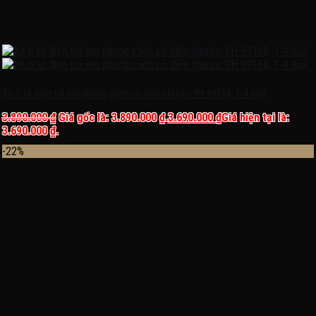
Xe ô tô điện trẻ em phong cách cổ điển classic YH 99168, 1-4 tuổi
3.890.000
₫
Giá gốc là: 3.890.000 ₫.
3.690.000
₫
Giá hiện tại là:
3.690.000 ₫.
-22%