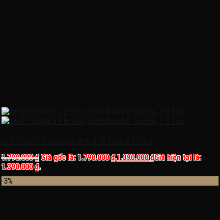
Xe Ô Tô Điện Trẻ Em Fey 5189 Audi Dễ Thương, 1-3 Tuổi
1.790.000
₫
Giá gốc là: 1.790.000 ₫.
1.390.000
₫
Giá hiện tại là:
1.390.000 ₫.
-3%