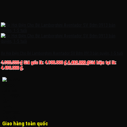
Xe Hơi Điện Cho Bé Lamborghini Aventador SV Bdm 0913 bản quyền, 1-5 tuổi
4.900.000
₫
Giá gốc là: 4.900.000 ₫.
4.490.000
₫
Giá hiện tại là:
4.490.000 ₫.
Giao hàng toàn quốc