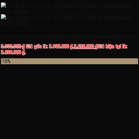
Xe ô tô điện trẻ em SX 1938 MBM 507H BMW cổ điển bản quyền BMW, 1-4 tuổi
3.900.000
₫
Giá gốc là: 3.900.000 ₫.
3.690.000
₫
Giá hiện tại là:
3.690.000 ₫.
-10%