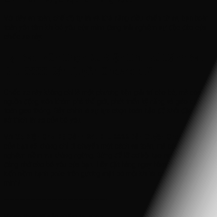
Với dây an toàn, chế độ tự lái và khả năng điều khiển từ xa, bạn hoàn
toàn yên tâm khi bé yêu của mình đang trải nghiệm sự độc đáo của
chiếc xe này.
Tại Sao Nên Chọn Xe Điện Cho Bé Cảnh Sát
BLJ 8888 Bản Quyền Chevrolet?
Chiếc xe này không chỉ là một phương tiện giải trí cho bé, mà còn là
nguồn động viên khám phá thế giới, phát triển kỹ năng và giáo dục an
toàn giao thông. Đây chính là sự lựa chọn hoàn hảo để khởi đầu cho
sở thích lái xe của bé yêu.
Với
Xe Điện Cho Bé Cảnh Sát BLJ 8888 Bản Quyền Chevrolet
, bé
của bạn sẽ không chỉ di chuyển một cách an toàn, mà còn trải
nghiệm niềm vui không ngừng. Đừng để lỡ cơ hội tạo ra những kí ức
đáng nhớ cho bé yêu của bạn. Hãy đặt hàng ngay hôm nay và chứng
kiến niềm hạnh phúc trên gương mặt bé mỗi khi lái chiếc xe mới của
mình!
———————————————————-
Video thực tế sản phẩm tại shop: