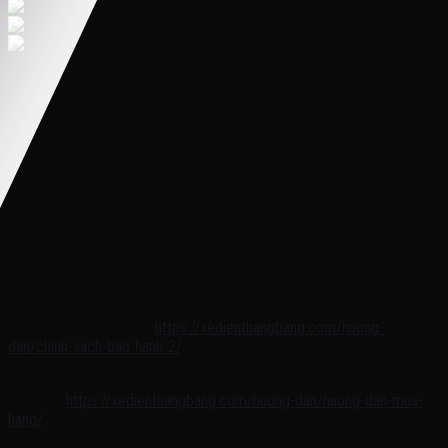
———————————————————-
Baby Diamon – XE ĐIỆN CHO BÉ
Showroom trưng bày
: 162 Nguyễn Trọng Tuyển, Phường 8, Quận
Phú Nhuận, Tp.HCM
Địa chỉ kho:
189/21 Đường số 20, Phường 5, Quận Gò Vấp, Thành
phố Hồ Chí Minh
Hotline:
0937222487 Mr Khánh
Chi nhánh Miền Bắc:
0985 27 48 45
Chính sách bảo hành:
https://xedienthangbang.com/huong-
dan/chinh-sach-bao-hanh-2/
Hướng dẫn mua hàng tại Baby
Diamon:
https://xedienthangbang.com/huong-dan/huong-dan-mua-
hang/