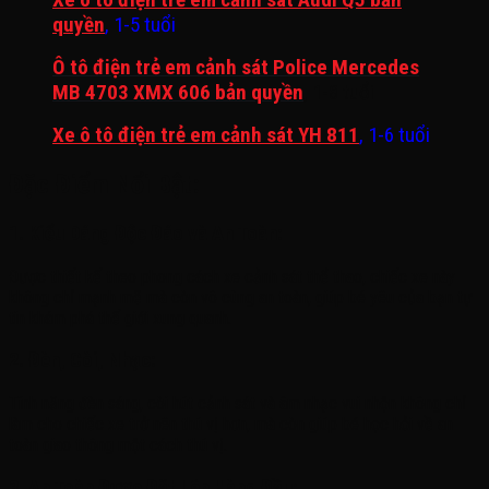
quyền
, 1-5 tuổi
Ô tô điện trẻ em cảnh sát Police Mercedes
MB 4703 XMX 606 bản quyền
, 1-8 tuổi
Xe ô tô điện trẻ em cảnh sát YH 811
, 1-6 tuổi
Đặc Điểm Nổi Bật:
1. Kiểu Dáng Độc Đáo và An Toàn:
Được thiết kế theo phong cách xe cảnh sát thể thao, chiếc xe này
không chỉ mạnh mẽ mà còn vô cùng an toàn, giúp bé yêu của bạn tự
tin khám phá thế giới xung quanh.
2. Đèn, Còi, Nhạc:
Tính năng đèn sáng, còi hút cảnh sát và âm nhạc vui nhộn không chỉ
làm cho chiếc xe trở nên thú vị hơn, mà còn giúp bé học hỏi về an
toàn giao thông một cách thú vị.
3. An Toàn Được Đặt Lên Hàng Đầu: