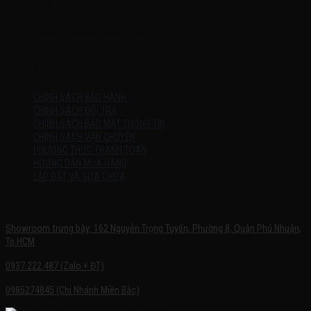
MỞ CỬA
Thứ 2 – Chủ Nhật (kể cả ngày lễ)
7h:00 – 21h:00
HƯỚNG DẪN
CHÍNH SÁCH BẢO HÀNH
CHÍNH SÁCH ĐỔI TRẢ
CHÍNH SÁCH BẢO MẬT THÔNG TIN
CHÍNH SÁCH VẬN CHUYỂN
PHƯƠNG THỨC THANH TOÁN
HƯỚNG DẪN MUA HÀNG
LẮP ĐẶT VÀ SỬA CHỮA
SHOWROOM TRƯNG BÀY
Showroom trưng bày: 162 Nguyễn Trọng Tuyển, Phường 8, Quận Phú Nhuận,
Tp.HCM
0937.222.487 (Zalo + ĐT)
0985274845 (Chi Nhánh Miền Bắc)