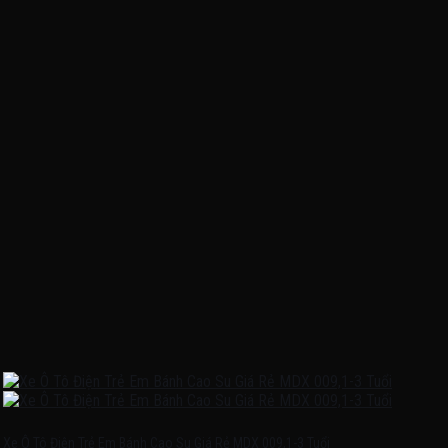
Xe Ô Tô Điện Trẻ Em Bánh Cao Su Giá Rẻ MDX 009,1-3 Tuổi