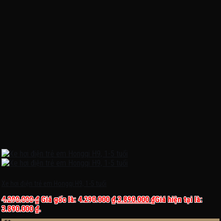
Xe hơi điện trẻ em Hongqi H9, 1-5 tuổi
4.290.000
₫
Giá gốc là: 4.290.000 ₫.
3.890.000
₫
Giá hiện tại là:
3.890.000 ₫.