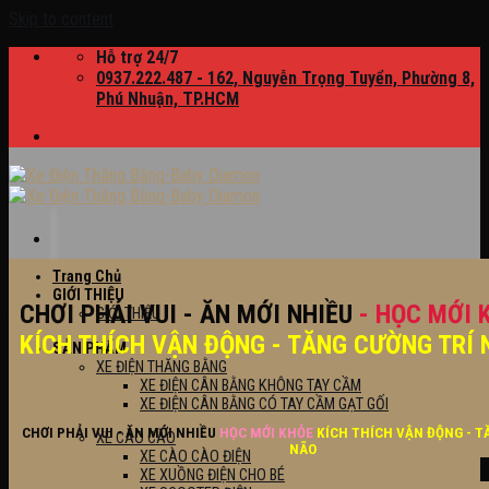
Skip to content
Hỗ trợ 24/7
0937.222.487 - 162, Nguyễn Trọng Tuyển, Phường 8,
Phú Nhuận, TP.HCM
Trang Chủ
GIỚI THIỆU
CHƠI PHẢI VUI - ĂN MỚI NHIỀU
- HỌC MỚI 
GIỚI THIỆU
KÍCH THÍCH VẬN ĐỘNG - TĂNG CƯỜNG TRÍ 
SẢN PHẨM
XE ĐIỆN THĂNG BẰNG
XE ĐIỆN CÂN BẰNG KHÔNG TAY CẦM
XE ĐIỆN CÂN BẰNG CÓ TAY CẦM GẠT GỐI
CHƠI PHẢI VUI - ĂN MỚI NHIỀU
HỌC MỚI KHỎE
KÍCH THÍCH VẬN ĐỘNG - T
XE CÀO CÀO
NÃO
XE CÀO CÀO ĐIỆN
XE XUỒNG ĐIỆN CHO BÉ