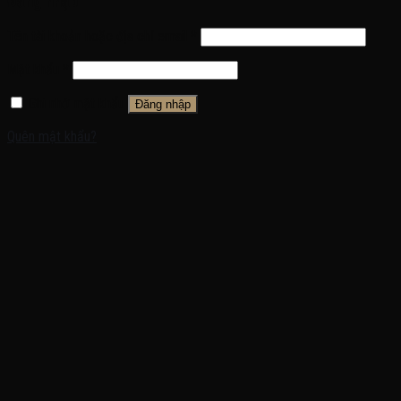
Đăng nhập
Tên tài khoản hoặc địa chỉ email
*
Mật khẩu
*
Ghi nhớ mật khẩu
Đăng nhập
Quên mật khẩu?