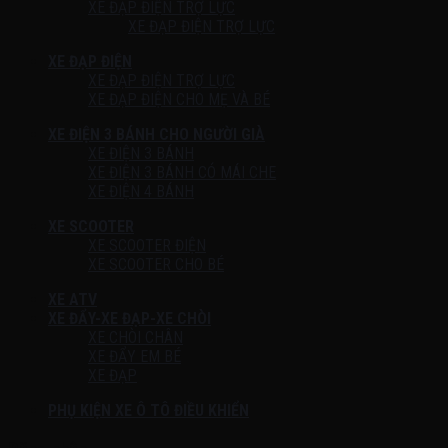
XE ĐẠP ĐIỆN TRỢ LỰC
XE ĐẠP ĐIỆN TRỢ LỰC
XE ĐẠP ĐIỆN
XE ĐẠP ĐIỆN TRỢ LỰC
XE ĐẠP ĐIỆN CHO MẸ VÀ BÉ
XE ĐIỆN 3 BÁNH CHO NGƯỜI GIÀ
XE ĐIỆN 3 BÁNH
XE ĐIỆN 3 BÁNH CÓ MÁI CHE
XE ĐIỆN 4 BÁNH
XE SCOOTER
XE SCOOTER ĐIỆN
XE SCOOTER CHO BÉ
XE ATV
XE ĐẨY-XE ĐẠP-XE CHÒI
XE CHÒI CHÂN
XE ĐẨY EM BÉ
XE ĐẠP
PHỤ KIỆN XE Ô TÔ ĐIỀU KHIỂN