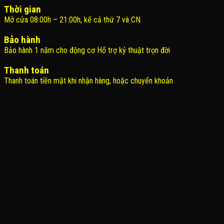
Thời gian
Mở cửa 08:00h – 21:00h, kể cả thứ 7 và CN
Bảo hành
Bảo hành 1 năm cho động cơ Hổ trợ kỷ thuật trọn đời
Thanh toán
Thanh toán tiền mặt khi nhận hàng, hoặc chuyển khoản
THÔNG TIN LIÊN HỆ
Công Ty TNHH KOMINA
MSDN: 0316713134
Đăng ký lần đầu: 08/02/2021, tại Quận Gò Vấp
Người đại diện: Đặng Duy Khánh
Email: xedienchobe123@gmail.com
ĐT: 0937222487
Showroom trưng bày: 162 Nguyễn Trọng Tuyển, Phường 8, Quận Phú
Nhuận, Thành phố Hồ Chí Minh
Địa Chỉ Kho : 14/12/2 Đường số 53, Phường 14, Quận Gò Vấp, Thành
phố Hồ Chí Minh (không trưng bày)