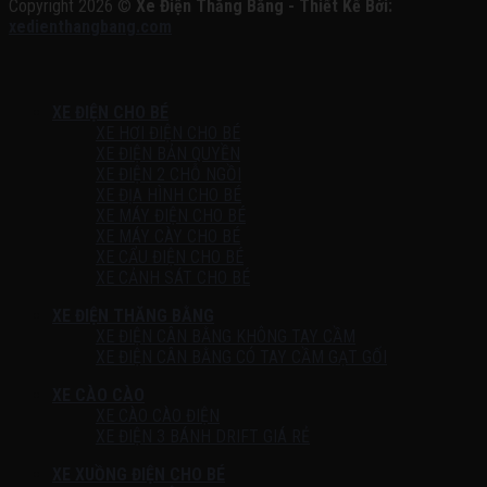
Copyright 2026 ©
Xe Điện Thăng Bằng - Thiết Kế Bởi:
xedienthangbang.com
XE ĐIỆN CHO BÉ
XE HƠI ĐIỆN CHO BÉ
XE ĐIỆN BẢN QUYỀN
XE ĐIỆN 2 CHỖ NGỒI
XE ĐỊA HÌNH CHO BÉ
XE MÁY ĐIỆN CHO BÉ
XE MÁY CÀY CHO BÉ
XE CẨU ĐIỆN CHO BÉ
XE CẢNH SÁT CHO BÉ
XE ĐIỆN THĂNG BẰNG
XE ĐIỆN CÂN BẰNG KHÔNG TAY CẦM
XE ĐIỆN CÂN BẰNG CÓ TAY CẦM GẠT GỐI
XE CÀO CÀO
XE CÀO CÀO ĐIỆN
XE ĐIỆN 3 BÁNH DRIFT GIÁ RẺ
XE XUỒNG ĐIỆN CHO BÉ