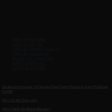
MỞ CỬA
Thứ 2 – Chủ Nhật (kể cả ngày lễ)
7h:00 – 21h:00
HƯỚNG DẪN
CHÍNH SÁCH BẢO HÀNH
CHÍNH SÁCH ĐỔI TRẢ
CHÍNH SÁCH BẢO MẬT THÔNG TIN
CHÍNH SÁCH VẬN CHUYỂN
PHƯƠNG THỨC THANH TOÁN
HƯỚNG DẪN MUA HÀNG
LẮP ĐẶT VÀ SỬA CHỮA
SHOWROOM TRƯNG BÀY
Showroom trưng bày: 162 Nguyễn Trọng Tuyển, Phường 8, Quận Phú Nhuận,
Tp.HCM
0937.222.487 (Zalo + ĐT)
0985274845 (Chi Nhánh Miền Bắc)