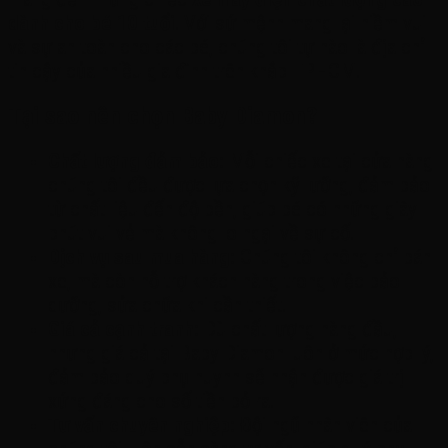
dành cho bé 10 tuổi
. Với sứ mệnh mang lại niềm vui
và sự an toàn cho các bé, chúng tôi tự hào là địa chỉ
tin cậy của nhiều gia đình trên khắp TPHCM.
Tại sao nên chọn Baby Diamon?
Chất lượng đảm bảo:
Mỗi chiếc xe tại cửa hàng
chúng tôi đều được lựa chọn kỹ lưỡng, đảm bảo
từ chất liệu đến độ bền, giúp bé có những giây
phút vui vẻ mà không lo ngại về sự cố.
Dịch vụ sau mua hàng:
Chúng tôi không chỉ bán
xe, mà còn hỗ trợ khách hàng trong việc bảo
dưỡng, sửa chữa khi cần thiết.
Giá cả cạnh tranh:
Dù chất lượng hàng đầu,
nhưng giá cả tại Baby Diamon luôn ở mức hợp lý,
đảm bảo quý phụ huynh sẽ nhận được giá trị
xứng đáng cho số tiền bỏ ra.
Tư vấn chuyên nghiệp:
Đội ngũ nhân viên của