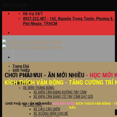
Skip to content
Hỗ trợ 24/7
0937.222.487 - 162, Nguyễn Trọng Tuyển, Phường 8,
Phú Nhuận, TP.HCM
Trang Chủ
GIỚI THIỆU
CHƠI PHẢI VUI - ĂN MỚI NHIỀU
- HỌC MỚI 
GIỚI THIỆU
KÍCH THÍCH VẬN ĐỘNG - TĂNG CƯỜNG TRÍ 
SẢN PHẨM
XE ĐIỆN THĂNG BẰNG
XE ĐIỆN CÂN BẰNG KHÔNG TAY CẦM
XE ĐIỆN CÂN BẰNG CÓ TAY CẦM GẠT GỐI
CHƠI PHẢI VUI - ĂN MỚI NHIỀU
HỌC MỚI KHỎE
KÍCH THÍCH VẬN ĐỘNG - T
XE CÀO CÀO
NÃO
XE CÀO CÀO ĐIỆN
XE XUỒNG ĐIỆN CHO BÉ