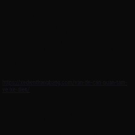
chúng tôi luôn sẵn sàng tư vấn, giúp quý phụ
huynh lựa chọn chiếc xe phù hợp nhất với nhu
cầu và sở thích của bé.
Chúng tôi hiểu rằng, mỗi bé đều có những sở thích và
mong muốn riêng. Vì vậy, Baby Diamon luôn cập nhật
những mẫu xe mới nhất, đa dạng về mẫu mã và chức
năng, đáp ứng mọi nhu cầu của bé. Hãy đến với Baby
Diamon, nơi niềm vui và sự an toàn của bé là ưu tiên
hàng đầu của chúng tôi.
Đọc thêm bài viết khác:
https://xedienthangbang.com/van-de-can-quan-tam-
ve-xe-dien/
XE ĐIỆN CHO BÉ
Showroom trưng bày
: 162 Nguyễn Trọng Tuyển,
Phường 8, Quận Phú Nhuận, Tp.HCM
Địa chỉ kho:
189/21 Đường số 20, Phường 5, Quận Gò