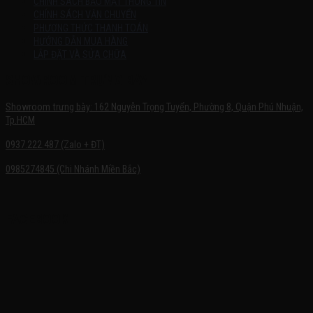
CHÍNH SÁCH BẢO MẬT THÔNG TIN
CHÍNH SÁCH VẬN CHUYỂN
PHƯƠNG THỨC THANH TOÁN
HƯỚNG DẪN MUA HÀNG
LẮP ĐẶT VÀ SỬA CHỮA
SHOWROOM TRƯNG BÀY
Showroom trưng bày: 162 Nguyễn Trọng Tuyển, Phường 8, Quận Phú Nhuận,
Tp.HCM
0937.222.487 (Zalo + ĐT)
0985274845 (Chi Nhánh Miền Bắc)
FACEBOOK