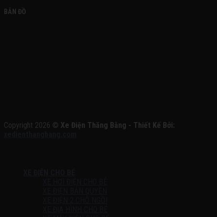
BẢN ĐỒ
Copyright 2026 ©
Xe Điện Thăng Bằng - Thiết Kế Bởi:
xedienthangbang.com
XE ĐIỆN CHO BÉ
XE HƠI ĐIỆN CHO BÉ
XE ĐIỆN BẢN QUYỀN
XE ĐIỆN 2 CHỖ NGỒI
XE ĐỊA HÌNH CHO BÉ