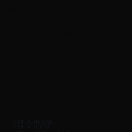
THÔNG TIN LIÊN HỆ
Công Ty TNHH KOMINA
MSDN: 0316713134
Đăng ký lần đầu: 08/02/2021, tại Quận Gò Vấp
Người đại diện: Đặng Duy Khánh
Email: xedienchobe123@gmail.com
ĐT: 0937222487
Showroom trưng bày: 162 Nguyễn Trọng Tuyển, Phường 8, Quận Phú
Nhuận, Thành phố Hồ Chí Minh
Địa Chỉ Kho : 14/12/2 Đường số 53, Phường 14, Quận Gò Vấp, Thành
phố Hồ Chí Minh (không trưng bày)
MỞ CỬA
Thứ 2 – Chủ Nhật (kể cả ngày lễ)
7h:00 – 21h:00
HƯỚNG DẪN
CHÍNH SÁCH BẢO HÀNH
CHÍNH SÁCH ĐỔI TRẢ