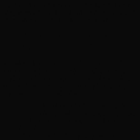
thú vị và bổ ích. Với sự đa dạng về mẫu mã và chức
năng, xe máy điện chắc chắn sẽ là một món quà tuyệt
vời mà bố mẹ có thể dành tặng cho con yêu.
Yếu tố cần xem xét khi mua xe
máy điện cho bé 10 tuổi
Mua sắm một chiếc
xe máy điện cho bé 10 tuổi
không chỉ là việc chọn lựa một món đồ chơi, mà còn là
quyết định đầu tư vào sự an toàn và niềm vui của con
yêu. Tại Baby Diamon, chúng tôi khuyến khích phụ
huynh xem xét những yếu tố sau:
An toàn:
Đảm bảo xe có cấu trúc vững chắc,
không có góc cạnh sắc nét và được trang bị các
tính năng an toàn như dây đai, hệ thống phanh
hiệu quả.
Chất lượng và độ bền:
Lựa chọn xe từ các