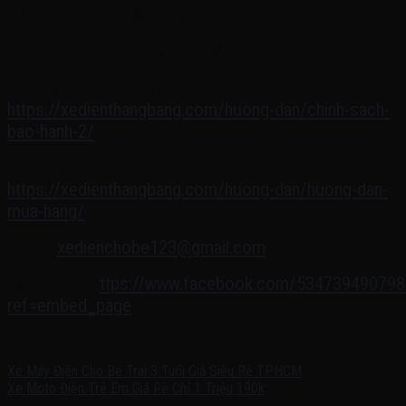
Vấp, Thành phố Hồ Chí Minh
Hotline:
0937222487 Mr Khánh
Chính sách bảo hành:
https://xedienthangbang.com/huong-dan/chinh-sach-
bao-hanh-2/
Hướng dẫn mua hàng tại Baby Diamon:
https://xedienthangbang.com/huong-dan/huong-dan-
mua-hang/
Email:
xedienchobe123@gmail.com
Facebook:
h
ttps://www.facebook.com/53473949079
ref=embed_page
Xe Máy Điện Cho Bé Trai 3 Tuổi Giá Siêu Rẻ TPHCM
Xe Moto Điện Trẻ Em Giá Rẻ Chỉ 1 Triệu 190k