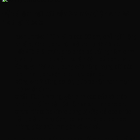
Đặc điểm nổi bật của Xe máy điện cho bé
10 tuổi
900 S
Kích thước:
120 x 51 x cao 90 cm, chỗ ngồi rộng
khoảng 45cm, phù hợp với trẻ từ 35-45 kg.
Tốc độ:
3-6 km/h, cho phép bé trải nghiệm cảm
giác tự do di chuyển mà vẫn đảm bảo an toàn.
Ác quy:
12V 7AH, cung cấp năng lượng dồi dào
cho những chuyến phiêu lưu của bé.
Động cơ:
2 động cơ lớn, giúp xe vận hành mạnh
mẽ và ổn định.
Chất liệu:
Nhựa nguyên sinh cao cấp và thép
không rỉ, đảm bảo độ bền và an toàn cho bé.
Chức năng:
Xe được trang bị đầy đủ các chức
năng giải trí như đèn, còi và nhạc, giúp bé có
những giây phút thư giãn và vui vẻ.
Chúng tôi luôn khuyến khích các bố mẹ tìm hiểu kỹ về