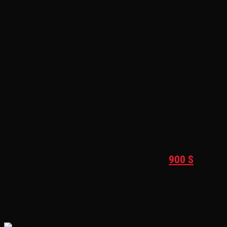
Chức năng:
Xe được trang bị tay ga cho bé và
có chế độ điều khiển từ xa, giúp bố mẹ dễ dàng
kiểm soát khi cần thiết.
Chúng tôi luôn khuyến khích phụ huynh tìm hiểu kỹ
trước khi mua để đảm bảo rằng mình đã chọn đúng
sản phẩm phù hợp nhất cho con yêu.
Xe máy điện cho bé 10 tuổi 900 S
tải trọng lớn 55 kí, 4-10 tuổi
Chúng tôi, Baby Diamon, tự hào giới thiệu đến quý phụ
huynh mẫu
Xe máy điện cho bé 10 tuổi
900 S
– một
sự lựa chọn hoàn hảo cho bé từ 4 đến 10 tuổi. Với
thiết kế hình dáng giống xe đua thực sự, mẫu xe này
không chỉ mang lại niềm vui cho bé mà còn giúp kích
thích vận động và tăng cường trí não.