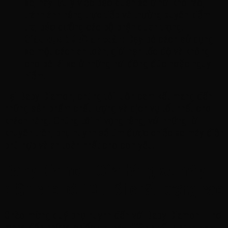
xe, hãy lưu ý việc bảo quản xe ở nơi khô ráo,
tránh ánh nắng trực tiếp và thường xuyên kiểm
tra, bảo dưỡng các bộ phận quan trọng.
Giáo dục bé về an toàn:
Dạy bé cách sử dụng
xe một cách an toàn, giới hạn tốc độ và không
cho bé lái xe ở những nơi đông đúc hoặc nguy
hiểm.
Tại Baby Diamon, chúng tôi luôn cam kết mang đến
những sản phẩm chất lượng và dịch vụ tốt nhất cho
khách hàng. Chúng tôi hi vọng rằng, với những lời
khuyên trên, phụ huynh sẽ tìm được chiếc xe máy điện
phù hợp và an toàn nhất cho con yêu.
Baby Diamon: Cửa hàng xe máy
điện cho bé 10 tuổi chất lượng cao
Chào mừng quý phụ huynh đến với Baby Diamon – nơi
mang đến những chiếc
xe máy điện chất lượng cao