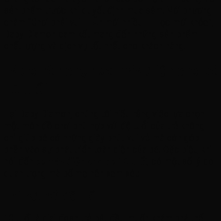
sản phẩm trước khi quyết định mua sắm. Với phương
châm “Chơi phải vui – Ăn mới nhiều – Học mới khỏe”,
Baby Diamon cam kết mang đến những sản phẩm
chất lượng và dịch vụ tốt nhất cho khách hàng.
Lý do nên chọn xe máy điện cho bé
10 tuổi
Tại Baby Diamon, chúng tôi hiểu rằng việc lựa chọn
một món đồ chơi phù hợp với độ tuổi của trẻ không
chỉ giúp bé có những giây phút vui vẻ mà còn góp
phần vào sự phát triển toàn diện của bé. Đặc biệt, khi
nói đến
xe máy điện cho bé 10 tuổi
, có một số lý do
quan trọng mà bố mẹ nên xem xét:
Phù hợp với độ tuổi
10 tuổi là giai đoạn trẻ bắt đầu muốn khám phá thế