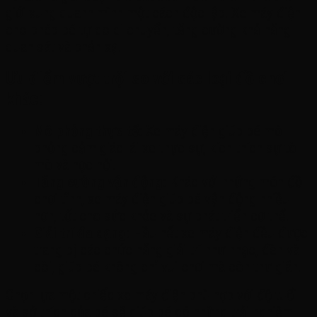
giới xung quanh mình một cách độc lập. Xe máy điện
cho phép bé tự do di chuyển, tăng cường khả năng
quan sát và phản xạ.
Ưu điểm vượt trội so với các loại đồ chơi
khác:
Mô phỏng thực tế:
Xe máy điện giúp bé mô
phỏng cảm giác lái xe thực sự, kích thích sự tò
mò và học hỏi.
Tăng cường vận động:
Khác với những món đồ
chơi tĩnh, xe máy điện giúp bé vận động nhiều
hơn, tốt cho sức khỏe và sự phát triển cơ thể.
Giải trí đa dạng:
Hầu hết xe máy điện đều được
trang bị các chức năng giải trí như nhạc, đèn và
còi, giúp bé không chỉ vui chơi mà còn thư giãn.
Chọn lựa một chiếc xe máy điện phù hợp với độ tuổi
và sở thích của bé sẽ giúp bé có những trải nghiệm