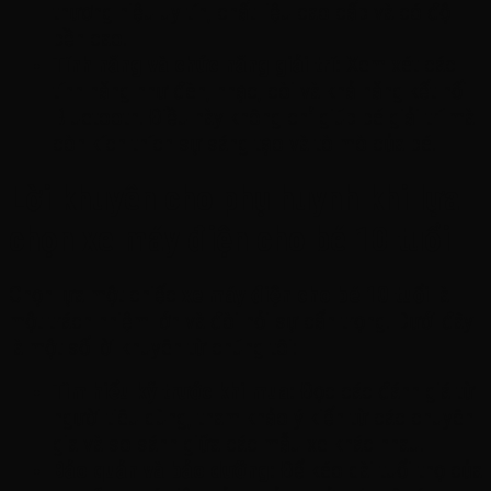
thương hiệu uy tín, chất liệu cao cấp và có độ
bền cao.
Tính năng và chức năng giải trí:
Xem xét các
tính năng như đèn, nhạc, còi và khả năng kết nối
Bluetooth. Điều này không chỉ giúp bé giải trí mà
còn kích thích sự sáng tạo và tò mò của bé.
Lời khuyên cho phụ huynh khi lựa
chọn xe máy điện cho bé 10 tuổi
Chọn lựa một chiếc
xe máy điện cho bé 10 tuổi
là
một trách nhiệm lớn và đòi hỏi sự cẩn trọng. Dưới đây
là một số lời khuyên từ chúng tôi:
Tìm hiểu kỹ trước khi mua:
Đọc các đánh giá từ
người tiêu dùng, tham khảo ý kiến từ các chuyên
gia và so sánh giữa các mẫu xe khác nhau.
Bảo quản và bảo dưỡng:
Để kéo dài tuổi thọ của