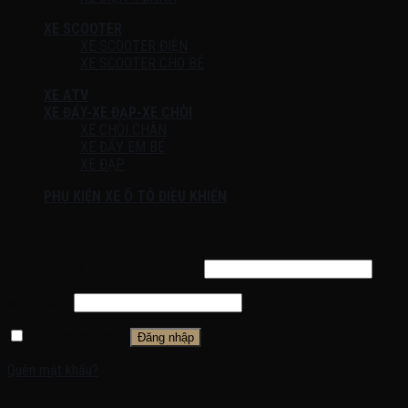
XE SCOOTER
XE SCOOTER ĐIỆN
XE SCOOTER CHO BÉ
XE ATV
XE ĐẨY-XE ĐẠP-XE CHÒI
XE CHÒI CHÂN
XE ĐẨY EM BÉ
XE ĐẠP
PHỤ KIỆN XE Ô TÔ ĐIỀU KHIỂN
Đăng nhập
Tên tài khoản hoặc địa chỉ email
*
Mật khẩu
*
Ghi nhớ mật khẩu
Đăng nhập
Quên mật khẩu?