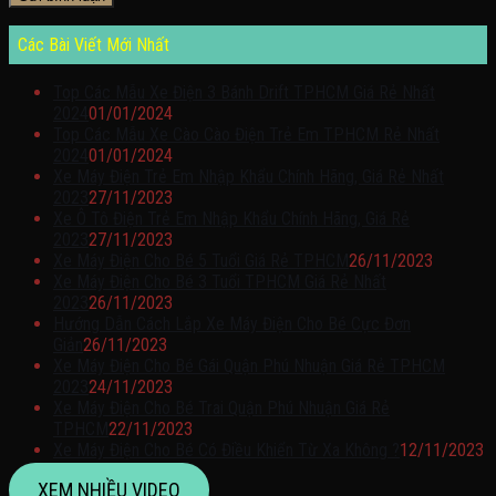
Các Bài Viết Mới Nhất
Top Các Mẫu Xe Điện 3 Bánh Drift TPHCM Giá Rẻ Nhất
2024
01/01/2024
Top Các Mẫu Xe Cào Cào Điện Trẻ Em TPHCM Rẻ Nhất
2024
01/01/2024
Xe Máy Điện Trẻ Em Nhập Khẩu Chính Hãng, Giá Rẻ Nhất
2023
27/11/2023
Xe Ô Tô Điện Trẻ Em Nhập Khẩu Chính Hãng, Giá Rẻ
2023
27/11/2023
Xe Máy Điện Cho Bé 5 Tuổi Giá Rẻ TPHCM
26/11/2023
Xe Máy Điện Cho Bé 3 Tuổi TPHCM Giá Rẻ Nhất
2023
26/11/2023
Hướng Dẫn Cách Lắp Xe Máy Điện Cho Bé Cực Đơn
Giản
26/11/2023
Xe Máy Điện Cho Bé Gái Quận Phú Nhuận Giá Rẻ TPHCM
2023
24/11/2023
Xe Máy Điện Cho Bé Trai Quận Phú Nhuận Giá Rẻ
TPHCM
22/11/2023
Xe Máy Điện Cho Bé Có Điều Khiển Từ Xa Không ?
12/11/2023
XEM NHIỀU VIDEO