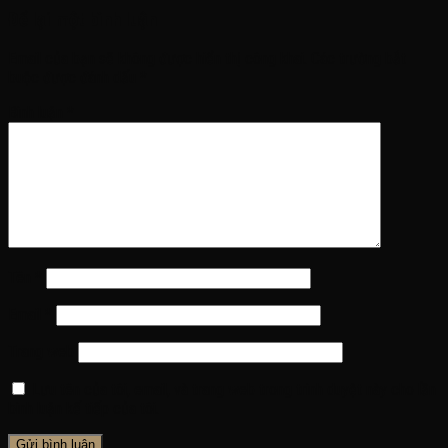
Để lại một bình luận
Email của bạn sẽ không được hiển thị công khai.
Các trường bắt
buộc được đánh dấu
*
Bình luận
*
Tên
*
Email
*
Trang web
Lưu tên của tôi, email, và trang web trong trình duyệt này cho lần
bình luận kế tiếp của tôi.