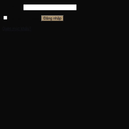
Mật khẩu
*
Ghi nhớ mật khẩu
Đăng nhập
Quên mật khẩu?