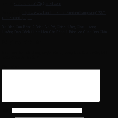
Email:
xedienchobe123@gmail.com
Facebook:
https://www.facebook.com/xedienthangbang123/?
ref=embed_page
Xe Điện Cân Bằng 2 Bánh Giá Rẻ, Chính Hãng, Chất Lượng
Hướng Dẫn Cách Đi Xe Điện Cân Bằng 1 Bánh Vô Cùng Đơn Giản
Để lại một bình luận
Email của bạn sẽ không được hiển thị công khai.
Các trường bắt
buộc được đánh dấu
*
Bình luận
*
Tên
*