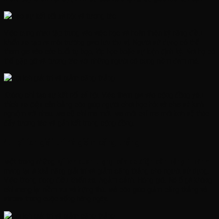
Việc cùng nhau tập trung vào việc học và hoàn thiện kỹ năng điều
khiển xe tạo ra môi trường giao lưu thú vị. Người sử dụng có thể
tham gia vào các buổi tụ họp, lớp học hoặc sự kiện định kỳ. Nơi họ có
thể gặp gỡ và tương tác với những người có cùng niềm đam mê.
Không chỉ tạo sự kết nối xã hội. Việc tham gia vào cộng đồng yêu
thích xe điện cân bằng còn giúp người chơi học hỏi và chia sẻ kinh
nghiệm với nhau. Ma cũ chỉ ma mới. Ma mới chỉ ma mới hơn sẽ thúc
đẩy tương tác và gắn kết trong cộng đồng.
4. Lợi ích giải trí và giảm căng thẳng
Một trong những
lợi ích quan trọng của xe điện cân bằng 1 bánh
mang lại là khả năng giải trí và giảm căng thẳng cho người sử dụng.
Việc thong dong điều khiển xe. Ngắm cảnh. Hóng gió. Né ổ gà không
chỉ mang lại niềm vui và hứng thú. Mà còn giúp giảm căng thẳng và
stress trong cuộc sống hàng ngày.