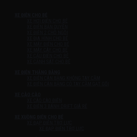
XE ĐIỆN CHO BÉ
XE HƠI ĐIỆN CHO BÉ
XE ĐIỆN BẢN QUYỀN
XE ĐIỆN 2 CHỖ NGỒI
XE ĐỊA HÌNH CHO BÉ
XE MÁY ĐIỆN CHO BÉ
XE MÁY CÀY CHO BÉ
XE CẨU ĐIỆN CHO BÉ
XE CẢNH SÁT CHO BÉ
XE ĐIỆN THĂNG BẰNG
XE ĐIỆN CÂN BẰNG KHÔNG TAY CẦM
XE ĐIỆN CÂN BẰNG CÓ TAY CẦM GẠT GỐI
XE CÀO CÀO
XE CÀO CÀO ĐIỆN
XE ĐIỆN 3 BÁNH DRIFT GIÁ RẺ
XE XUỒNG ĐIỆN CHO BÉ
XE ĐẠP ĐIỆN TRỢ LỰC
XE ĐẠP ĐIỆN TRỢ LỰC