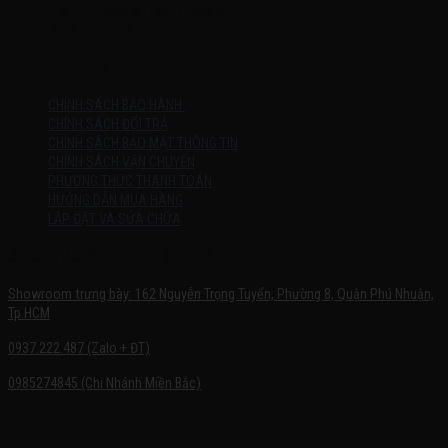
Thứ 2 – Chủ Nhật (kể cả ngày lễ)
7h:00 – 21h:00
HƯỚNG DẪN
CHÍNH SÁCH BẢO HÀNH
CHÍNH SÁCH ĐỔI TRẢ
CHÍNH SÁCH BẢO MẬT THÔNG TIN
CHÍNH SÁCH VẬN CHUYỂN
PHƯƠNG THỨC THANH TOÁN
HƯỚNG DẪN MUA HÀNG
LẮP ĐẶT VÀ SỬA CHỮA
SHOWROOM TRƯNG BÀY
Showroom trưng bày: 162 Nguyễn Trọng Tuyển, Phường 8, Quận Phú Nhuận,
Tp.HCM
0937.222.487 (Zalo + ĐT)
0985274845 (Chi Nhánh Miền Bắc)