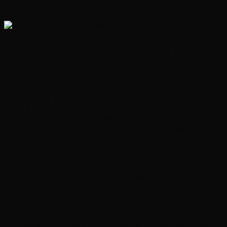
soát tình huống.
Việc thực hiện những động tác phức tạp trên xe điện cân bằng 1
bánh yêu cầu sự tập trung và kiên nhẫn. Qua quá trình luyện tập,
người chơi có cơ hội khám phá và phát triển khả năng cá nhân, từ
việc thực hiện các động tác cơ bản đến việc thử thách bản thân với
những động tác mới và phức tạp hơn.
Sự cải thiện về kỹ năng và khả năng điều khiển xe cân bằng 1 bánh
góp phần xây dựng sự tự tin và lòng kiên nhẫn của người sử dụng.
Bởi vì để thuần thục đi xe điện cân bằng không phải một sớm một
chiều. Điều này rất hữu ích trong cuộc sống hàng ngày. Giúp họ đối
mặt với mọi tình huống một cách dũng cảm và tự tin hơn.
3. Tạo sự kết nối xã hội và tương tác
Lợi ích xe điện thăng bằng 1 bánh
tiếp theo là tạo sự kết nối xã hội
và tương tác với người khác. Khi tham gia vào hoạt động đi xe cân
bằng 1 bánh, người sử dụng có cơ hội giao lưu và chia sẻ cùng những
người có cùng sở thích. Bây giờ việc đi xe điện cân bằng ngày càng
phổ biến. Khi bạn chơi xe điện ngoài công viên có thể sẽ gặp đồng
môn. Đây là cơ hội tuyệt vời để đua xe á lộn … để giao lưu kết bạn