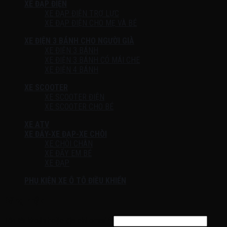
XE ĐẠP ĐIỆN
XE ĐẠP ĐIỆN TRỢ LỰC
XE ĐẠP ĐIỆN CHO MẸ VÀ BÉ
XE ĐIỆN 3 BÁNH CHO NGƯỜI GIÀ
XE ĐIỆN 3 BÁNH
XE ĐIỆN 3 BÁNH CÓ MÁI CHE
XE ĐIỆN 4 BÁNH
XE SCOOTER
XE SCOOTER ĐIỆN
XE SCOOTER CHO BÉ
XE ATV
XE ĐẨY-XE ĐẠP-XE CHÒI
XE CHÒI CHÂN
XE ĐẨY EM BÉ
XE ĐẠP
PHỤ KIỆN XE Ô TÔ ĐIỀU KHIỂN
Đăng nhập
Tên tài khoản hoặc địa chỉ email
*