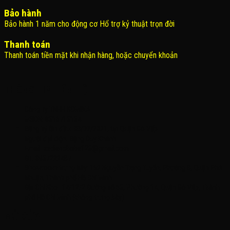
Bảo hành
Bảo hành 1 năm cho động cơ Hổ trợ kỷ thuật trọn đời
Thanh toán
Thanh toán tiền mặt khi nhận hàng, hoặc chuyển khoản
THÔNG TIN LIÊN HỆ
Công Ty TNHH KOMINA
MSDN: 0316713134
Đăng ký lần đầu: 08/02/2021, tại Quận Gò Vấp
Người đại diện: Đặng Duy Khánh
Email: xedienchobe123@gmail.com
ĐT: 0937222487
Showroom trưng bày: 162 Nguyễn Trọng Tuyển, Phường 8, Quận Phú
Nhuận, Thành phố Hồ Chí Minh
Địa Chỉ Kho : 14/12/2 Đường số 53, Phường 14, Quận Gò Vấp, Thành
phố Hồ Chí Minh (không trưng bày)
MỞ CỬA