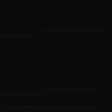
Với những
lợi ích của xe điện cân bằng 1 bánh
phía trên, Baby
Diamon chúc các bạn sẽ được tận hưởng các lợi ích đó. Không chỉ 1
trong 5 lợi ích mà là hưởng cả 5 lợi ích luôn. Chúc các bạn vui chơi
lành mạnh và sảng khoái
Đọc thêm bài viết khác:
https://xedienthangbang.com/van-de-can-
quan-tam-ve-xe-dien/
XE ĐIỆN CHO BÉ
Showroom trưng bày
: 162 Nguyễn Trọng Tuyển, Phường 8, Quận
Phú Nhuận, Tp.HCM
Địa chỉ kho:
189/21 Đường số 20, Phường 5, Quận Gò Vấp, Thành
phố Hồ Chí Minh
Hotline:
0937222487 Mr Khánh
Chính sách bảo hành:
https://xedienthangbang.com/huong-
dan/chinh-sach-bao-hanh-2/
Hướng dẫn mua hàng tại Baby Diamon:
https://xedienthangbang.com/huong-dan/huong-dan-mua-hang/