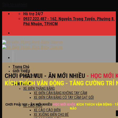
Skip to content
Hỗ trợ 24/7
0937.222.487 - 162, Nguyễn Trọng Tuyển, Phường 8,
Phú Nhuận, TP.HCM
Trang Chủ
GIỚI THIỆU
CHƠI PHẢI VUI - ĂN MỚI NHIỀU
- HỌC MỚI 
GIỚI THIỆU
KÍCH THÍCH VẬN ĐỘNG - TĂNG CƯỜNG TRÍ 
SẢN PHẨM
XE ĐIỆN THĂNG BẰNG
XE ĐIỆN CÂN BẰNG KHÔNG TAY CẦM
XE ĐIỆN CÂN BẰNG CÓ TAY CẦM GẠT GỐI
CHƠI PHẢI VUI - ĂN MỚI NHIỀU
HỌC MỚI KHỎE
KÍCH THÍCH VẬN ĐỘNG - T
XE CÀO CÀO
NÃO
XE CÀO CÀO ĐIỆN
XE XUỒNG ĐIỆN CHO BÉ