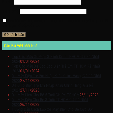
Email
*
Trang web
Lưu tên của tôi, email, và trang web trong trình duyệt này cho lần
bình luận kế tiếp của tôi.
Các Bài Viết Mới Nhất
Top Các Mẫu Xe Điện 3 Bánh Drift TPHCM Giá Rẻ Nhất
2024
01/01/2024
Top Các Mẫu Xe Cào Cào Điện Trẻ Em TPHCM Rẻ Nhất
2024
01/01/2024
Xe Máy Điện Trẻ Em Nhập Khẩu Chính Hãng, Giá Rẻ Nhất
2023
27/11/2023
Xe Ô Tô Điện Trẻ Em Nhập Khẩu Chính Hãng, Giá Rẻ
2023
27/11/2023
Xe Máy Điện Cho Bé 5 Tuổi Giá Rẻ TPHCM
26/11/2023
Xe Máy Điện Cho Bé 3 Tuổi TPHCM Giá Rẻ Nhất
2023
26/11/2023
Hướng Dẫn Cách Lắp Xe Máy Điện Cho Bé Cực Đơn