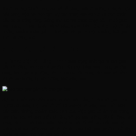
Khi đi xe. Người sử dụng có thể dễ dàng quên đi những lo âu, áp lực
của công việc hay học tập. Sự tập trung vào việc đi xe điện khiến
đầu óc ta trống rỗng. Giống như lúc rửa chén, chạy bộ. Từ đó giúp
tâm trạng trở nên thoải mái và sảng khoái. Đây cũng là cơ hội để tận
hưởng khoảnh khắc giải trí, thư giãn và tạo ra một khoảng thời gian
thư thái đáng nhớ.
5. Tạo thời gian gắn kết cho gia đình
Lợi ích xe điện cân bằng 1 bánh
quan trọng nhất tạo ra thời gian
gắn kết đáng quý cho cả gia đình. Khi mọi thành viên trong gia đình
cùng tham gia hoạt động này, họ có cơ hội tương tác, chia sẻ niềm
vui và tạo những kỷ niệm đáng nhớ cùng nhau.
Sự thú vị của việc điều khiển xe điện cân bằng 1 bánh sẽ giúp mọi
người có chung một chủ đề để trò chuyện và cùng nhau thử thách
bản thân. Những khoảnh khắc cười đùa. Việc giúp đỡ lẫn nhau trong
quá trình học và phát triển kỹ năng sẽ tạo nên những dấu ấn đáng nhớ
trong tâm trí mỗi thành viên. Đây là cơ hội tốt để tạo mối quan hệ
khăng khít hơn giữa các thế hệ. Và làm cho thời gian gia đình trở nên ý
nghĩa và đáng nhớ hơn bao giờ hết.