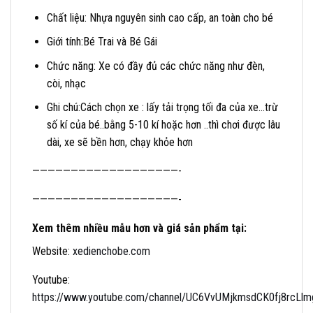
Chất liệu: Nhựa nguyên sinh cao cấp, an toàn cho bé
Giới tính:Bé Trai và Bé Gái
Chức năng: Xe có đầy đủ các chức năng như đèn,
còi, nhạc
Ghi chú:Cách chọn xe : lấy tải trọng tối đa của xe…trừ
số kí của bé..bằng 5-10 kí hoặc hơn ..thì chơi được lâu
dài, xe sẽ bền hơn, chạy khỏe hơn
———————————————————-
———————————————————-
Xem thêm nhiều mẫu hơn và giá sản phẩm tại:
Website:
xedienchobe.com
Youtube:
https://www.youtube.com/channel/UC6VvUMjkmsdCK0fj8rcLlmg/