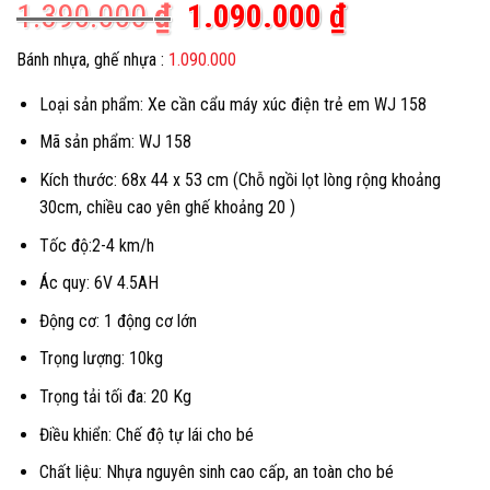
Giá
Giá
1.390.000
₫
1.090.000
₫
gốc
hiện
Bánh nhựa, ghế nhựa :
1.090.000
là:
tại
Loại sản phẩm: Xe cần cẩu máy xúc điện trẻ em WJ 158
1.390.000 ₫.
là:
1.090.000 
Mã sản phẩm: WJ 158
Kích thước: 68x 44 x 53 cm (Chỗ ngồi lọt lòng rộng khoảng
30cm, chiều cao yên ghế khoảng 20 )
Tốc độ:2-4 km/h
Ác quy: 6V 4.5AH
Động cơ: 1 động cơ lớn
Trọng lượng: 10kg
Trọng tải tối đa: 20 Kg
Điều khiển: Chế độ tự lái cho bé
Chất liệu: Nhựa nguyên sinh cao cấp, an toàn cho bé