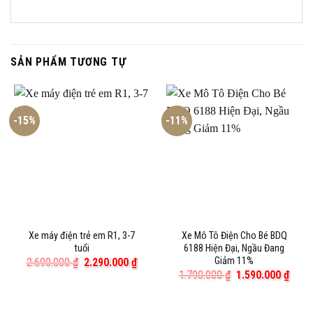
SẢN PHẨM TƯƠNG TỰ
-15%
-11%
Xe máy điện trẻ em R1, 3-7
Xe Mô Tô Điện Cho Bé BDQ
tuổi
6188 Hiện Đại, Ngầu Đang
Giảm 11%
Giá
Giá
2.690.000
₫
2.290.000
₫
gốc
hiện
Giá
Giá
1.790.000
₫
1.590.000
₫
là:
tại
gốc
hiện
2.690.000 ₫.
là:
là:
tại
2.290.000 ₫.
1.790.000 ₫.
là: