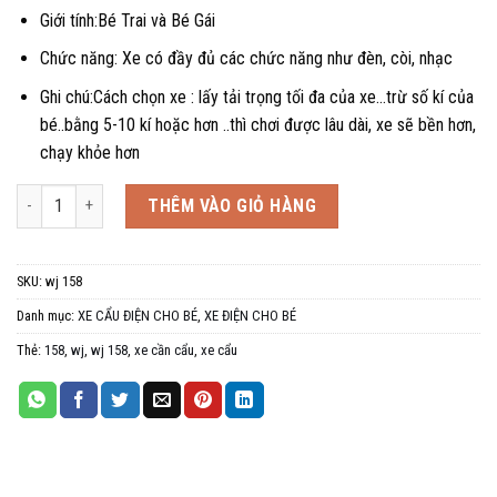
Giới tính:Bé Trai và Bé Gái
Chức năng: Xe có đầy đủ các chức năng như đèn, còi, nhạc
Ghi chú:Cách chọn xe : lấy tải trọng tối đa của xe…trừ số kí của
bé..bằng 5-10 kí hoặc hơn ..thì chơi được lâu dài, xe sẽ bền hơn,
chạy khỏe hơn
Xe cần cẩu máy xúc điện trẻ em WJ 158, 1-2 tuổi số lượng
THÊM VÀO GIỎ HÀNG
SKU:
wj 158
Danh mục:
XE CẨU ĐIỆN CHO BÉ
,
XE ĐIỆN CHO BÉ
Thẻ:
158
,
wj
,
wj 158
,
xe cần cẩu
,
xe cẩu