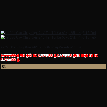
Xe Cào Cào Chạy Điện 24V Tải Tối Đa 60kg 25km/h,6-15 Tuổi
6.390.000
₫
Giá gốc là: 6.390.000 ₫.
5.590.000
₫
Giá hiện tại là:
5.590.000 ₫.
-8%