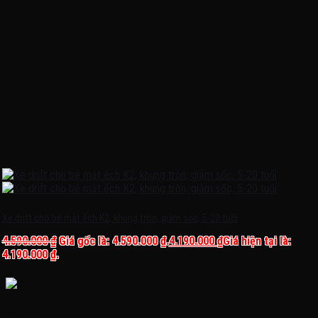
Xe drift cho bé mắt ếch K2, khung tròn, giảm sốc, 5-20 tuổi
4.590.000
₫
Giá gốc là: 4.590.000 ₫.
4.190.000
₫
Giá hiện tại là:
4.190.000 ₫.