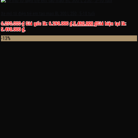
Xe mô tô điện trẻ em tao mao BL 300 L 250 , 5-10 tuổi
6.290.000
₫
Giá gốc là: 6.290.000 ₫.
5.490.000
₫
Giá hiện tại là:
5.490.000 ₫.
-13%