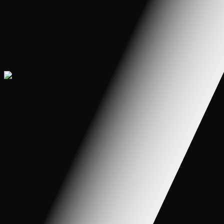
Chế độ tự lái của
xe điện Drift Go Kart
24V ND 2022 là một tính
năng đặc biệt giúp trẻ em tự khám phá và phát triển kỹ năng lái xe
một cách an toàn. Với sự hỗ trợ của chân ga, bé có thể tận hưởng
cảm giác đua xe mạnh mẽ mà chiếc xe mang lại, đồng thời học cách
kiểm soát và điều khiển xe dễ dàng. Chế độ này phù hợp cho các bé
mới tập lái xe và muốn có trải nghiệm thú vị.
4.2. Sử Dụng Thép Không Rỉ
Để đảm bảo sự an toàn và kiểm soát từ xa,
xe Drift Go Kart
24V ND
2022 đi kèm với một remote điều khiển từ xa tiện lợi. Bố mẹ có thể
sử dụng remote này để giám sát và điều khiển xe của bé, đặc biệt
trong những tình huống khẩn cấp. Điều này đồng nghĩa với việc bạn
có khả năng can thiệp ngay lập tức để đảm bảo an toàn cho bé yêu,
đồng thời giúp bé tự tin khám phá thế giới của mình.
V. Trải Nghiệm Sử Dụng Tuyệt Vời
5.1. Phù Hợp Cho Cả Bé Trai và Bé Gái