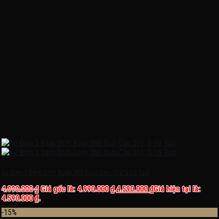
Xe Điện 3 Bánh Drift Xoay 360 Đuôi Cáo 36V, 5-10 Tuổi
4.990.000
₫
Giá gốc là: 4.990.000 ₫.
4.590.000
₫
Giá hiện tại là:
4.590.000 ₫.
-15%