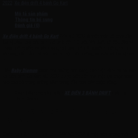
2022
,
Xe điện drift 4 bánh Go Kart
Mô tả sản phẩm
Thông tin bổ sung
Đánh giá (0)
Xe điện drift 4 bánh Go Kart
24V ND 2022 là một món đồ chơi đầy
thú vị dành cho các em nhỏ từ 5 đến 10 tuổi. Với thiết kế độc đáo và
mạnh mẽ, chiếc xe này không chỉ giúp trẻ trải nghiệm những cú drift
vô cùng hấp dẫn mà còn tạo ra một môi trường an toàn và thú vị cho
họ.
Hãy
Baby Diamon
khám phá những tính năng đặc biệt và lý do tại sao
xe điện drift Go Kart ND 2022 được biết đến như một lựa chọn hoàn
hảo cho bé trong những năm tháng đầu tiên của cuộc sống!
Xem thêm các sản phẩm
XE ĐIỆN 3 BÁNH DRIFT
khác tại
Baby Diamon
I. Giới Thiệu Xe Điện Drift 4 Bánh Go Kart Giá
Rẻ 24V ND 2022
Chiếc
xe điện Drift Go Kart
24V ND 2022 là một hiện tượng mới