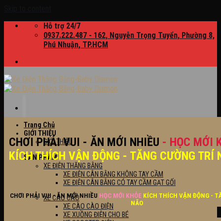
Skip to content
Hỗ trợ 24/7
0937.222.487 - 162, Nguyễn Trọng Tuyển, Phường 8,
Phú Nhuận, TP.HCM
Trang Chủ
GIỚI THIỆU
CHƠI PHẢI VUI - ĂN MỚI NHIỀU
- HỌC MỚI 
GIỚI THIỆU
KÍCH THÍCH VẬN ĐỘNG - TĂNG CƯỜNG TRÍ 
SẢN PHẨM
XE ĐIỆN THĂNG BẰNG
XE ĐIỆN CÂN BẰNG KHÔNG TAY CẦM
XE ĐIỆN CÂN BẰNG CÓ TAY CẦM GẠT GỐI
CHƠI PHẢI VUI - ĂN MỚI NHIỀU
HỌC MỚI KHỎE
KÍCH THÍCH VẬN ĐỘNG - T
XE CÀO CÀO
NÃO
XE CÀO CÀO ĐIỆN
XE XUỒNG ĐIỆN CHO BÉ