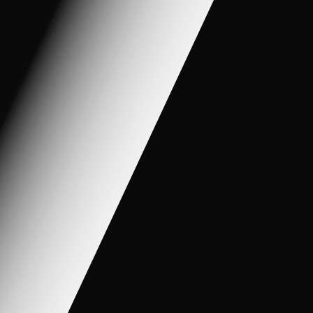
Xe điện Drift Go Kart
24V ND 2022 là một sản phẩm phù hợp cho
cả bé trai và bé gái. Thiết kế độc đáo và thể thao của chiếc xe không
giới hạn giới tính, cho phép cả hai bé cùng tham gia vào trải nghiệm
đua xe vui nhộn. Điều này thúc đẩy tinh thần cạnh tranh, tương tác xã
hội, và tạo ra những kỷ niệm đáng nhớ cho gia đình.
5.2. Chức Năng Đa Dạng
Xe Drift Go Kart
24V ND 2022 được trang bị đầy đủ các chức năng
bổ sung như đèn, còi, và âm nhạc, tạo ra một trải nghiệm đa dạng và
thú vị cho trẻ em. Đèn sáng rực rỡ làm cho việc chơi xe trở nên thú vị
hơn vào buổi tối, trong khi âm nhạc và còi giúp bé tạo ra những tiếng
vui nhộn trong suốt chuyến hành trình.
5.3. Phù Hợp Theo Độ Tuổi và Trọng Lượng
Để đảm bảo an toàn và trải nghiệm tốt nhất, bạn cần xác định độ tuổi
và trọng lượng phù hợp cho việc sử dụng
xe Drift Go Kart
24V ND
2022. Chiếc xe này thích hợp cho các bé từ
5 đến 10 tuổi
, với
trọng
lượng tối đa 50 kg
. Điều này đồng nghĩa với việc bạn có thể lựa
chọn sản phẩm phù hợp nhất cho con bạn, đảm bảo họ có một trải
nghiệm thú vị và an toàn trên chiếc xe này.
Nắm vững thông tin này, bạn sẽ có cái nhìn tổng quan về chiếc
Xe