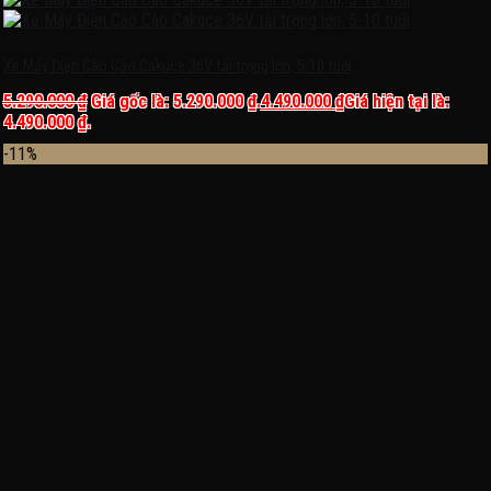
Xe Máy Điện Cào Cào Cakuce 36V tải trọng lớn, 5-10 tuổi
5.290.000
₫
Giá gốc là: 5.290.000 ₫.
4.490.000
₫
Giá hiện tại là:
4.490.000 ₫.
-11%