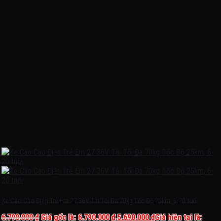
Xe Cào Cào Điện Trẻ Em 27 36V Tải Tối Đa 70kg Tốc Độ 25km, 6-20 tuổi
6.790.000
₫
Giá gốc là: 6.790.000 ₫.
5.690.000
₫
Giá hiện tại là: