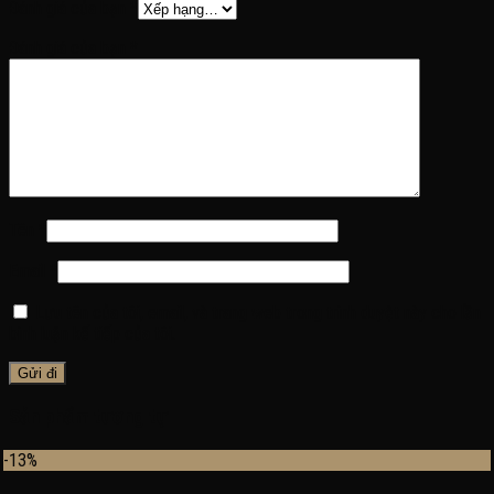
Đánh giá của bạn
*
Đánh giá của bạn
*
Tên
*
Email
*
Lưu tên của tôi, email, và trang web trong trình duyệt này cho lần
bình luận kế tiếp của tôi.
Sản phẩm tương tự
-13%