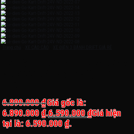
Trang chủ
/
XE CÀO CÀO
/
XE ĐIỆN 3 BÁNH DRIFT GIÁ RẺ
Xe Điện Drift 4 Bánh Go Kart 24V
ND 2022 Siêu Mạnh Mẽ, 5-10
Tuổi
6.890.000
₫
Giá gốc là:
6.890.000 ₫.
6.590.000
₫
Giá hiện
tại là: 6.590.000 ₫.