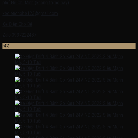
phố Hồ Chí Minh (không trưng bày)
xedienchobe123@gmail.com
Xe Điện Cho Bé
Zalo:0937222487
-4%