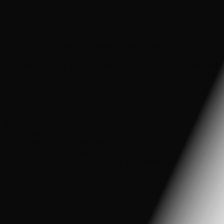
3.1. Chế Độ Tự Lái Dành Cho Bé
Chế độ tự lái của
xe Drift điện Go Kart
24V ND 2022 là một tính
năng đặc biệt giúp trẻ em tự khám phá và phát triển kỹ năng lái xe
một cách an toàn. Với sự hỗ trợ của chân ga, bé có thể tận hưởng
cảm giác đua xe mạnh mẽ mà chiếc xe mang lại, đồng thời học cách
kiểm soát và điều khiển xe dễ dàng. Chế độ này phù hợp cho các bé
mới tập lái xe và muốn có trải nghiệm thú vị.
3.2. Remote Điều Khiển Từ Xa
Để đảm bảo sự an toàn và kiểm soát từ xa,
xe Drift Go Kart
24V ND
2022 đi kèm với một
remote điều khiển từ xa
tiện lợi. Bố mẹ có thể
sử dụng remote này để giám sát và điều khiển xe của bé, đặc biệt
trong những tình huống khẩn cấp. Điều này đồng nghĩa với việc bạn
có khả năng can thiệp ngay lập tức để đảm bảo an toàn cho bé yêu,
đồng thời giúp bé tự tin khám phá thế giới của mình.
IV. Vật Liệu An Toàn và Bền Bỉ
4.1. Vật Liệu Cao Cấp