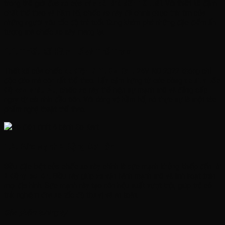
trong thế giới đua xe của
các bé từ 5 đến 10 tuổi
. Với thiết kế đậm
chất thể thao và hầm hố, chiếc xe này đã chinh phục trái tim của
những người yêu tốc độ trẻ tuổi. Cùng khám phá những đặc điểm ấn
tượng mà chiếc xe này mang lại.
1.1. Thiết Kế Hầm Hố và Thể Thao
Thiết kế của chiếc
xe điện Drift Go Kart
24V ND 2022 không chỉ
độc đáo mà còn rất thể thao. Lấy cảm hứng từ các dòng
xe đua tốc
độ cao châu Âu
, chiếc xe này thể hiện sự mạnh mẽ và đẳng cấp
ngay từ cái nhìn đầu tiên. Với dáng vẻ hầm hố, nó thực sự là một tác
phẩm nghệ thuật thể thao.
1.2. Sức Mạnh 2 Động Cơ Lớn
Điều đặc biệt của chiếc xe này chính là sức mạnh khủng khiếp đến
từ
2 động cơ lớn
. Điều này giúp xe vận hành mạnh mẽ và linh hoạt trên
mọi địa hình. Sức mạnh này tạo nên hiệu suất vượt trội, giúp trẻ có
trải nghiệm đua xe tốc độ thú vị và an toàn.
Sản phẩm tương tự