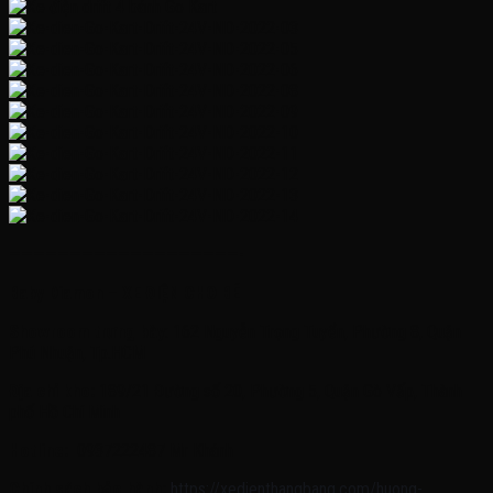
———————————————————-
Baby Diamon – XE ĐIỆN CHO BÉ
Showroom trưng bày
: 162 Nguyễn Trọng Tuyển, Phường 8, Quận
Phú Nhuận, Tp.HCM
Địa chỉ kho:
189/21 Đường số 20, Phường 5, Quận Gò Vấp, Thành
phố Hồ Chí Minh
Hotline:
0937222487 Mr Khánh
Chính sách bảo hành:
https://xedienthangbang.com/huong-