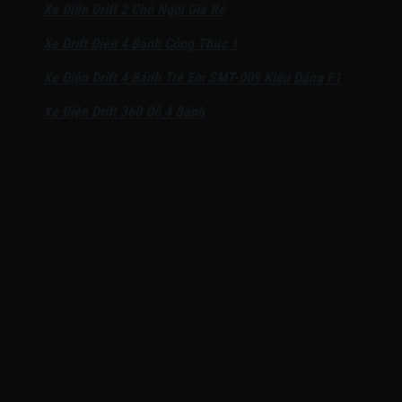
Xe Điện Drift 2 Chỗ Ngồi Giá Rẻ
Cho Bé, 36V, Tải Trọng Lớn,
5-10 Tuổi
Xe Drift Điện 4 Bánh Công Thức 1
24V MG 2030 Siêu Mạnh
Mẽ
Xe Điện Drift 4 Bánh Trẻ Em SMT-009 Kiểu Dáng F1
Có Điều
Khiển Từ Xa, 1-7 tuổi
Xe Điện Drift 360 Độ 4 Bánh
Trẻ Em Kiểu Dáng f1, 5-10 tuổi
II. Thông Số Kỹ Thuật Chính
2.1. Kích Thước và Trọng Lượng
Khi nói về chiếc
xe điện Drift 4 bánh Go Kart
24V ND 2022, không
thể không nhắc đến kích thước và trọng lượng của nó. Với kích thước
ấn tượng
116x74x58 cm
, chiếc xe này không chỉ thể hiện tính di động
mà còn tạo cảm giác mạnh mẽ cho người sử dụng.
Trọng lượng 18kg
giúp xe dễ dàng di chuyển và thao tác, đặc biệt
phù hợp với các bé từ
5 đến 10 tuổi
.
2.2. Tốc Độ Điều Chỉnh
Một trong những điểm đặc biệt của chiếc xe này là khả năng điều