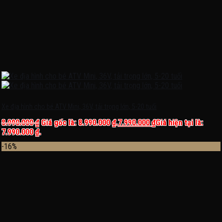
Xe địa hình cho bé ATV Mini, 36V, tải trọng lớn, 5-20 tuổi
8.990.000
₫
Giá gốc là: 8.990.000 ₫.
7.990.000
₫
Giá hiện tại là:
7.990.000 ₫.
-16%