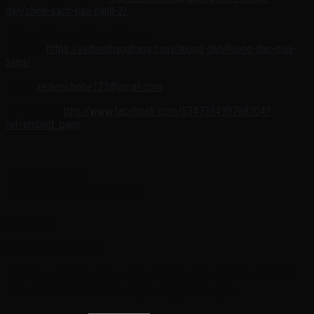
dan/chinh-sach-bao-hanh-2/
Hướng dẫn mua hàng tại Baby
Diamon:
https://xedienthangbang.com/huong-dan/huong-dan-mua-
hang/
Email:
xedienchobe123@gmail.com
Facebook:
h
ttps://www.facebook.com/534739490798704?
ref=embed_page
Cân nặng
18 kg
Kích thước
110 × 70 × 30 cm
Đánh giá
Chưa có đánh giá nào.
Hãy là người đầu tiên nhận xét “Xe Điện Drift 4 Bánh Go
Kart 24V ND 2022 Siêu Mạnh Mẽ, 5-10 Tuổi”