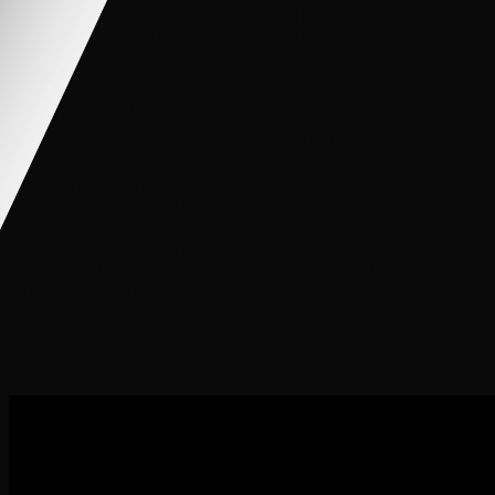
Điện Drift Go Kart
24V ND 2022, từ thiết kế đến tính năng và hiệu
suất, giúp bạn đưa ra quyết định mua sắm thông minh cho gia đình
mình.
Xe Điện Drift 4 Bánh Go Kart Giá Bao Nhiêu ?
Giảm Giá 300k Tại Baby Diamon
Bạn đang tự hỏi về giá của chiếc xe điện Drift 4 bánh Go Kart? Tại
Baby Diamon, bạn có cơ hội sở hữu sản phẩm này với mức giá hấp
dẫn và ưu đãi khủng –
giảm ngay 300,000 VND
. Điều này giúp bạn
tiết kiệm một khoản tiền đáng kể khi mua chiếc xe điện Drift Go Kart
24V ND 2022 siêu mạnh mẽ cho bé của mình. Đừng bỏ lỡ cơ hội này
để mang niềm vui và thách thức đua xe đến cho con bạn.
———————————————————-
Video thực tế sản phẩm tại shop: