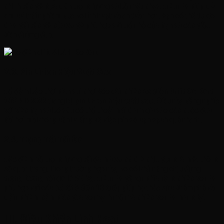
chỉnh tốc độ dựa trên trọng lượng và bề mặt chạy. Điều này giúp trẻ
em có trải nghiệm đua xe linh hoạt và an toàn hơn. Bạn có thể tự do
thay đổi tốc độ của xe để phù hợp với trẻ nhỏ của bạn và các điều
kiện đường đua.
2.3. Pin Li-ion Hiệu Suất Cao
Để đảm bảo thời gian vui chơi kéo dài, chiếc
xe điện Drift Go Kart
24V ND 2022 trang bị
pin Li-ion hiệu suất cao
. Điều này đồng nghĩa
với việc bạn và bé yêu có thể thoải mái tham gia vào các cuộc đua
dài hơi mà không cần lo lắng về việc pin sẽ cạn sạch quá nhanh.
2.4. Trọng Tải Tối Đa
Đặc điểm về trọng lượng tối đa mà xe có thể chịu đựng là một thông
số quan trọng. Trong trường hợp này, xe có khả năng chịu đựng
trọng lượng tối đa là 50 kg
. Điều này đồng nghĩa rằng chiếc xe này
phù hợp với các
bé từ 5 đến 10 tuổi
, giúp họ thỏa sức khám phá và
trải nghiệm cảm giác đua xe mạnh mẽ mà chiếc xe này mang lại.
III. Điều Khiển Linh Hoạt