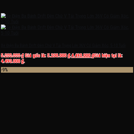
Xe Điện Ba Bánh Drift Đèn Chữ V Tải Trọng Lớn 36V Có Giảm Xóc, 5-10 Tuổi
5.200.000
₫
Giá gốc là: 5.200.000 ₫.
4.490.000
₫
Giá hiện tại là:
4.490.000 ₫.
-9%