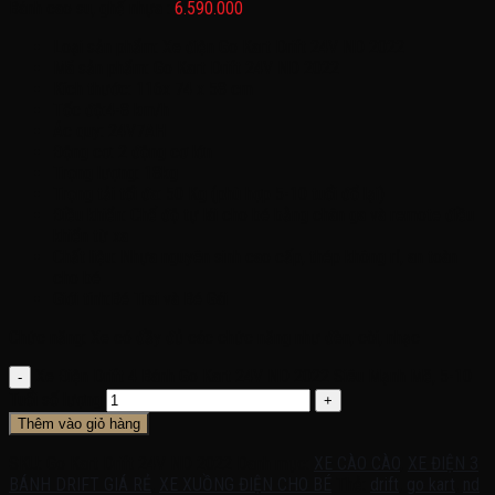
Bánh cao su, ghế nhựa :
6.590.000
Loại sản phẩm: Xe điện Go Kart Drift 24V ND 2022
Mã sản phẩm: Go Kart Drift 24V ND 2022
Kích thước: 116x 74 x 58 cm
Tốc độ:4-8 km/h
Ác quy: 24V7AH
Động cơ: 2 động cơ lớn
Trọng lượng: 18kg
Trọng tải tối đa: 50 Kg (phù hợp 5-10 tuổi đổ lại)
Điều khiển: Chế độ tự lái cho bé bằng chân ga và remote điều
khiển từ xa
Chất liệu: Nhựa nguyên sinh cao cấp, thép không rỉ, an toàn
cho bé
Giới tính:Bé Trai và Bé Gái
Chức năng: Xe có đầy đủ các chức năng như đèn, còi, nhạc
Xe Điện Drift 4 Bánh Go Kart 24V ND 2022 Siêu Mạnh Mẽ, 5-10
Tuổi số lượng
Thêm vào giỏ hàng
SKU:
Go Kart Drift 24V ND 2022
Danh mục:
XE CÀO CÀO
,
XE ĐIỆN 3
BÁNH DRIFT GIÁ RẺ
,
XE XUỒNG ĐIỆN CHO BÉ
Thẻ:
drift
,
go kart
,
nd