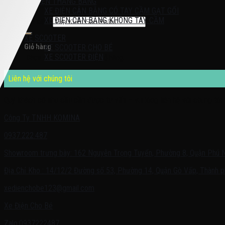
XE ĐIỆN THĂNG BẰNG
XE ĐIỆN CÂN BẰNG CÓ TAY CẦM GẠT GỐI
XE ĐIỆN CÂN BẰNG KHÔNG TAY CẦM
Tìm kiếm:
XE SCOOTER
Giỏ hàng
XE SCOOTER CHO BÉ
XE SCOOTER ĐIỆN
Chưa có sản phẩm trong giỏ hàng.
Liên hệ với chúng tôi
Quý khách có nhu cầu cần được tư vấn – vui lòng liên hệ với chúng tôi 
Công Ty TNHH KOMINA
0937.222.487
Showroom trưng bày: 162 Nguyễn Trọng Tuyển, Phường 8, Quận Phú 
Địa Chỉ Kho : 14/12/2 Đường số 53, Phường 14, Quận Gò Vấp, Thành p
xedienchobe123@gmail.com
Xe Điện Cho Bé
Zalo:0937222487