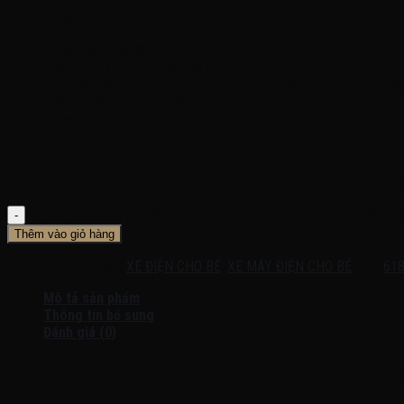
Động cơ: 1 động cơ
Trọng lượng: 8kg
Trọng tảitối đa: 20 Kg
Điều khiển: Chế độ tự lái cho bé
Chất liệu: Nhựa nguyên sinh cao cấp,khung thép không rỉ, an toà
Giới tính:Bé Trai và Bé Gái
Chức năng: Tay ga cho bé
Ghi chú:
Cách chọn xe : lấy tải trọng tối đa của xe…trừ số kí của bé..bằng 5-10 
Xe máy điện cho bé R3 618 phiên bản nhỏ 3 bánh tải tối đa 20 kí, 2
Thêm vào giỏ hàng
SKU:
618
Danh mục:
XE ĐIỆN CHO BÉ
,
XE MÁY ĐIỆN CHO BÉ
Thẻ:
61
Mô tả sản phẩm
Thông tin bổ sung
Đánh giá (0)
Xe máy điện cho bé R3 618 phiên bản nhỏ 3 bán