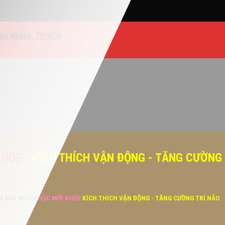
Phú Nhuận, TP.HCM
KHỎE
- KÍCH THÍCH VẬN ĐỘNG - TĂNG CƯỜNG
ĂN MỚI NHIỀU
HỌC MỚI KHỎE
KÍCH THÍCH VẬN ĐỘNG - TĂNG CƯỜNG TRÍ NÃO