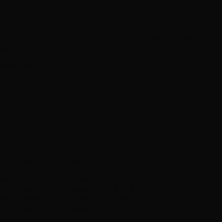
 xe mô tô phân khối lớn R3 ngoài đời thật, kiểu dáng xe 3 bánh nhỏ gọn 
 cho bé, giúp bé chơi vui hơn
thích vận động -Tăng cường trí não’’