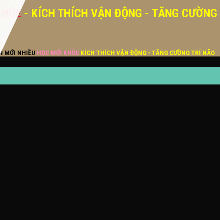
KHỎE
- KÍCH THÍCH VẬN ĐỘNG - TĂNG CƯỜNG
ĂN MỚI NHIỀU
HỌC MỚI KHỎE
KÍCH THÍCH VẬN ĐỘNG - TĂNG CƯỜNG TRÍ NÃO