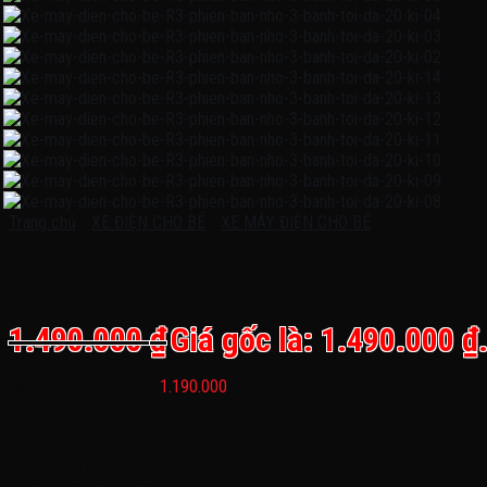
Trang chủ
/
XE ĐIỆN CHO BÉ
/
XE MÁY ĐIỆN CHO BÉ
Xe máy điện cho bé R3 618 phiên bả
1.490.000
₫
Giá gốc là: 1.490.000 ₫
Bánh nhựa, ghế nhựa :
1.190.000
Loại sản phẩm: Xe máy điện cho bé R3 618 phiên bản nhỏ
Mã sản phẩm: 618
Kích thước: 80x 35 x 45 cm (lọt lòng ghế khoảng 30)
Tốc độ:2-4 km/h