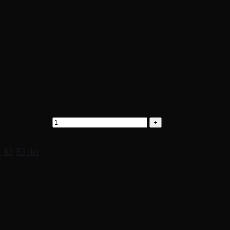
n cho bé
kí hoặc hơn ..thì chơi được lâu dài, xe sẽ bền hơn, chạy khỏe hơn
-4 tuổi số lượng
8
,
R3
,
R3 nhỏ
h tải tối đa 20 kí