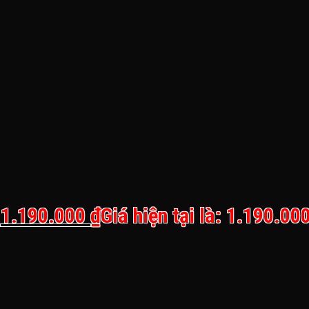
n nhỏ 3 bánh tải tối đa 20 kí, 2-4 
.
1.190.000
₫
Giá hiện tại là: 1.190.000