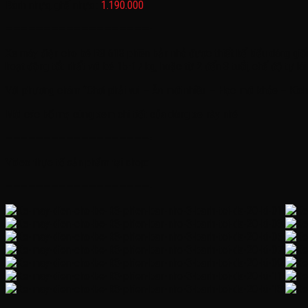
Bánh nhựa, ghế nhựa :
1.190.000
———————————————————-
Xe máy điện cho bé R3 618 phiên bản nhỏ được thiết kế kiểu dáng giống
hoạt động tốt nhất với bé 15-17 kg, hoặc từ 2 đến 3 tuổi, chế độ tự lái
Với phương châm ‘’Chơi phải vui – Ăn mới nhiều – Học mới khỏe – Kích 
Mời các bố mẹ cùng xem chi tiết của dòng xe này nhé
———————————————————-
Video thực tế sản phẩm tại shop:
———————————————————-