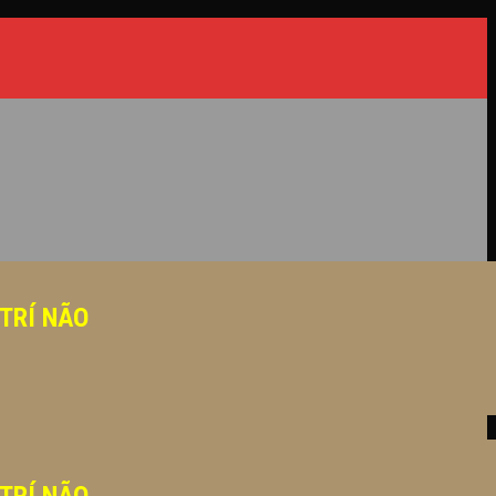
 TRÍ NÃO