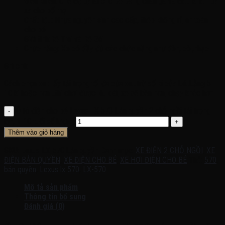
Điều khiển: Chế độ tự lái cho bé bằng chân ga và điều khiển từ
xa cho bố mẹ
Chất liệu: Nhựa nguyên sinh cao cấp, thép không rỉ, an toàn
cho bé
Giới tính:Bé Trai và Bé Gái
Chức năng: Xe có đầy đủ các chức năng như đèn, còi,nhạc
Ghi chú:
Cách chọn xe : lấy tải trọng tối đa của xe…trừ số kí của bé..bằng 5-
10 kí hoặc hơn ..thì chơi được lâu dài, xe sẽ bền hơn, chạy khỏe hơn
Ô tô điện cho bé Lexus LX 570 bản quyền 2 chỗ ngồi tải trọng
lớn, 1-10 tuổi số lượng
Thêm vào giỏ hàng
SKU:
Lexus LX 570 bản quyền
Danh mục:
XE ĐIỆN 2 CHỖ NGỒI
,
XE
ĐIỆN BẢN QUYỀN
,
XE ĐIỆN CHO BÉ
,
XE HƠI ĐIỆN CHO BÉ
Thẻ:
570
,
bản quyền
,
Lexus lx 570
,
LX-570
Mô tả sản phẩm
Thông tin bổ sung
Đánh giá (0)