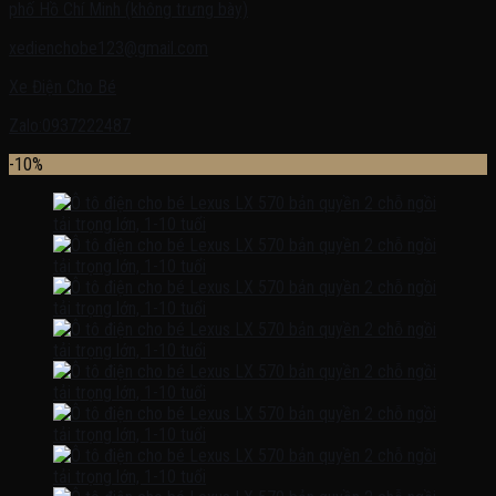
phố Hồ Chí Minh (không trưng bày)
xedienchobe123@gmail.com
Xe Điện Cho Bé
Zalo:0937222487
-10%