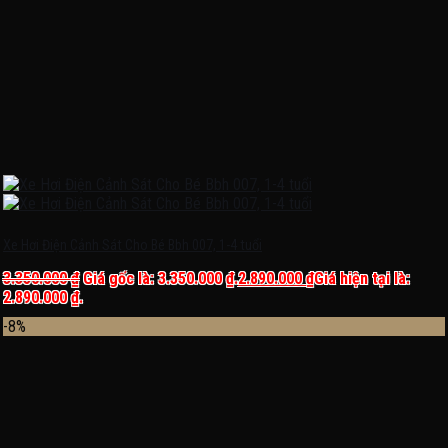
Xe Hơi Điện Cảnh Sát Cho Bé Bbh 007, 1-4 tuổi
3.350.000
₫
Giá gốc là: 3.350.000 ₫.
2.890.000
₫
Giá hiện tại là:
2.890.000 ₫.
-8%