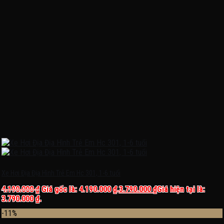
Xe Hơi Địa Địa Hình Trẻ Em Hc 301, 1-6 tuổi
4.190.000
₫
Giá gốc là: 4.190.000 ₫.
3.790.000
₫
Giá hiện tại là:
3.790.000 ₫.
-11%