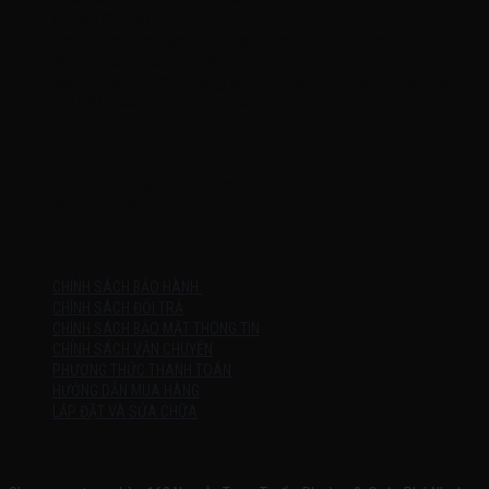
ĐT: 0937222487
Showroom trưng bày: 162 Nguyễn Trọng Tuyển, Phường 8, Quận Phú
Nhuận, Thành phố Hồ Chí Minh
Địa Chỉ Kho : 14/12/2 Đường số 53, Phường 14, Quận Gò Vấp, Thành
phố Hồ Chí Minh (không trưng bày)
MỞ CỬA
Thứ 2 – Chủ Nhật (kể cả ngày lễ)
7h:00 – 21h:00
HƯỚNG DẪN
CHÍNH SÁCH BẢO HÀNH
CHÍNH SÁCH ĐỔI TRẢ
CHÍNH SÁCH BẢO MẬT THÔNG TIN
CHÍNH SÁCH VẬN CHUYỂN
PHƯƠNG THỨC THANH TOÁN
HƯỚNG DẪN MUA HÀNG
LẮP ĐẶT VÀ SỬA CHỮA
SHOWROOM TRƯNG BÀY