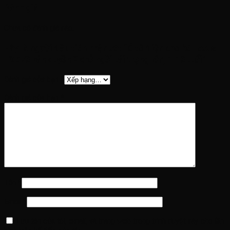
Đánh giá
Chưa có đánh giá nào.
Hãy là người đầu tiên nhận xét “Ô tô điện cho bé Lexus
LX 570 bản quyền 2 chỗ ngồi tải trọng lớn, 1-10 tuổi”
Đánh giá của bạn
*
Đánh giá của bạn
*
Tên
*
Email
*
Lưu tên của tôi, email, và trang web trong trình duyệt này cho lần