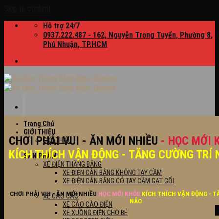
Skip to content
Hỗ trợ 24/7
0937.222.487 - 162, Nguyễn Trọng Tuyển, Phường 8,
Phú Nhuận, TP.HCM
Trang Chủ
GIỚI THIỆU
CHƠI PHẢI VUI - ĂN MỚI NHIỀU
- HỌC MỚI 
GIỚI THIỆU
KÍCH THÍCH VẬN ĐỘNG - TĂNG CƯỜNG TRÍ 
SẢN PHẨM
XE ĐIỆN THĂNG BẰNG
XE ĐIỆN CÂN BẰNG KHÔNG TAY CẦM
XE ĐIỆN CÂN BẰNG CÓ TAY CẦM GẠT GỐI
CHƠI PHẢI VUI - ĂN MỚI NHIỀU
HỌC MỚI KHỎE
KÍCH THÍCH VẬN ĐỘNG - T
XE CÀO CÀO
NÃO
XE CÀO CÀO ĐIỆN
XE XUỒNG ĐIỆN CHO BÉ