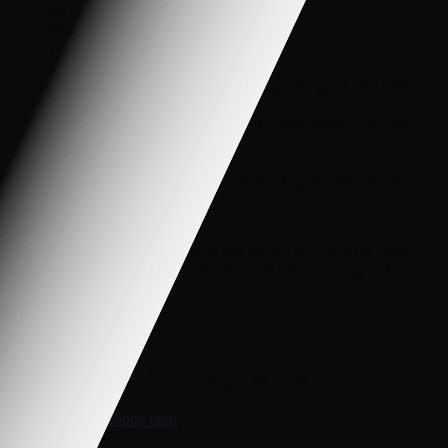
Ác quy: 12V7AH
Động cơ: 4 động cơ
Trọng lượng: 25 kg
Trọng tải tối đa: 50 kg
Điều khiển: Chế độ tự lái cho bé bằng chân ga và điều khiển từ
xa cho bố mẹ
Chất liệu: Nhựa nguyên sinh cao cấp, thép không rỉ, an toàn
cho bé
Giới tính: Bé Trai và Bé Gái
Chức năng: Xe có đầy đủ các chức năng như đèn, còi, nhạc
Ghi chú:
Cách chọn xe : lấy tải trọng tối đa của xe…trừ số kí của bé..bằng 5-
10 kí hoặc hơn ..thì chơi được lâu dài, xe sẽ bền hơn, chạy khỏe hơn
———————————————————-
———————————————————-
Xem thêm nhiều mẫu hơn và giá sản phẩm tại:
Website:
xedienchobe.com