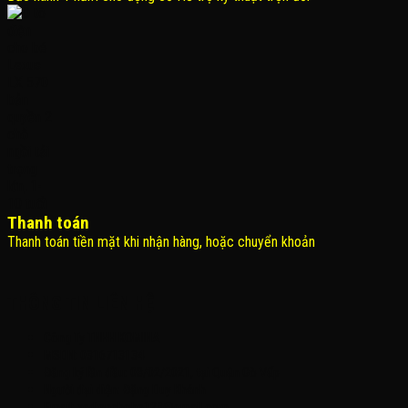
Thanh toán
Thanh toán tiền mặt khi nhận hàng, hoặc chuyển khoản
THÔNG TIN LIÊN HỆ
Công Ty TNHH KOMINA
MSDN: 0316713134
Đăng ký lần đầu: 08/02/2021, tại Quận Gò Vấp
Người đại diện: Đặng Duy Khánh
Email: xedienchobe123@gmail.com