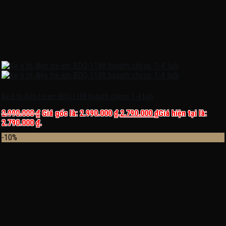
Xe ô tô điện trẻ em BDQ-1188 bugatti chiron, 1-4 tuổi
2.990.000
₫
Giá gốc là: 2.990.000 ₫.
2.790.000
₫
Giá hiện tại là:
2.790.000 ₫.
-10%