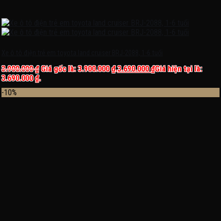
Xe ô tô điện trẻ em toyota land cruiser BRJ-2088, 1-6 tuổi
3.900.000
₫
Giá gốc là: 3.900.000 ₫.
3.690.000
₫
Giá hiện tại là:
3.690.000 ₫.
-10%