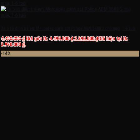
Xe ô tô điện trẻ em Mercedes cảnh sát Police ABM 5688 2 chỗ ngồi, 1-6 tuổi
4.490.000
₫
Giá gốc là: 4.490.000 ₫.
3.990.000
₫
Giá hiện tại là:
3.990.000 ₫.
-14%