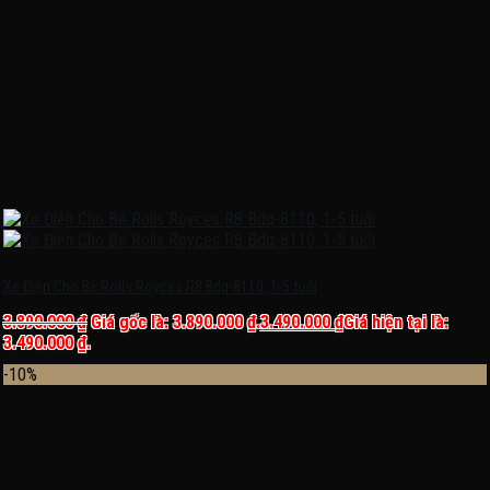
Xe Điện Cho Bé Rolls Royces R8 Bdq-8110, 1-5 tuổi
3.890.000
₫
Giá gốc là: 3.890.000 ₫.
3.490.000
₫
Giá hiện tại là:
3.490.000 ₫.
-10%