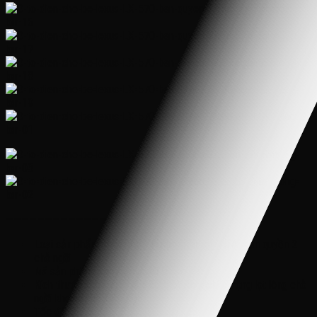
———————————————————-
Loại sản phẩm: Ô tô điện cho bé Lexus LX 570 bản quyền 2
chỗ ngồi
Mã sản phẩm: Lexus LX 570 bản quyền
Kích thước khoảng: 135 x 80 x 65 cm (chiều rộng lọt lòng chỗ
ngồi khoảng 55-60 cm)
Tốc độ: 3-7 km/h