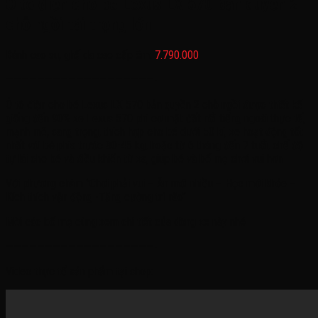
Ô tô điện cho bé Lexus LX 570 bản quyền 2
chỗ ngồi tải trọng lớn
Bánh cao su, ghế da cao cấp êm:
7.790.000
———————————————————-
Ô tô điện cho bé Lexus LX 570 bản quyền 2 chỗ ngồi được thiết kế
giống đến 90% xe Lexus 570 phi cơ mặt đất nổi tiếng ngoài thực tế,
mạnh mẽ, sang trọng, thích hợp cho bé dưới 50 kí, xe hoạt động tốt
nhất với bé phía trước 30-45 kg, hoặc từ 6 tháng đến 7 tuổi, chế độ
tự lái cho bé và điều khiển từ xa, giúp bé và bố mẹ chơi vui hơn
Với phương châm ‘’Chơi phải vui – Ăn mới nhiều – Học mới khỏe –
Kích thích vận động -Tăng cường trí não’’
Mời các bố mẹ cùng xem chi tiết của dòng xe này nhé
———————————————————-
Video thực tế sản phẩm tại shop: