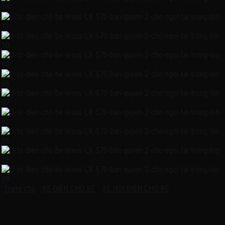
Trang chủ
/
XE ĐIỆN CHO BÉ
/
XE HƠI ĐIỆN CHO BÉ
Ô tô điện cho bé Lexus LX 570