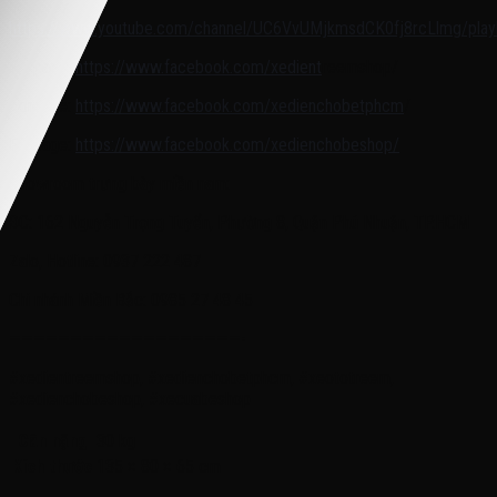
Youtube:
https://www.youtube.com/channel/UC6VvUMjkmsdCK0fj8rcLlmg/playl
Fanpage:
https://www.facebook.com/xedient
reemshop/
Fanpage:
https://www.facebook.com/xedienchobetphcm
/
Fanpage:
https://www.facebook.com/xedienchobeshop/
Showroom trưng bày miền nam:
ĐC: 162 Nguyễn Trọng Tuyển, Phường 8, Quận Phú Nhuận, TP.HCM
Zalo, Hotline: 0937 222 487
Chi nhánh Miền Bắc: 0985 27 48 45
———————————————————-
#xedientreemshop, #xedienchobetphcm, #xeototreem,
#xedienchobeshop, #xecuabeshop
Cân nặng
30 kg
Kích thước
135 × 80 × 65 cm