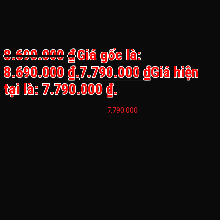
bản quyền 2 chỗ ngồi tải trọng
lớn, 1-10 tuổi
8.690.000
₫
Giá gốc là:
8.690.000 ₫.
7.790.000
₫
Giá hiện
tại là: 7.790.000 ₫.
Bánh cao su, ghế da cao cấp êm:
7.790.000
Loại sản phẩm: Ô tô điện cho bé Lexus LX 570 bản quyền 2
chỗ ngồi
Mã sản phẩm: Lexus LX 570 bản quyền
Kích thướckhoảng: 135 x 80 x 65 cm (chiều rộng lọt lòng chỗ
ngồi khoảng 55-60 cm)
Tốc độ:3-7 km/h
Ác quy: 12V7AH
Động cơ: 4 động cơ
Trọng lượng:25 kg
Trọng tảitối đa: 50 kg