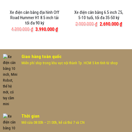
Xe điện cân bằng địa hình Off
Xe điện cân bằng 6.5 inch Z5,
Road Hummer H1 8.5 inch tải
5-10 tuổi, tối đa 35-50 ký
tối đa 90 ký
Giá
Giá
2.900.000
₫
2.690.000
₫
gốc
hiện
Giá
Giá
4.390.000
₫
3.990.000
₫
là:
tại
gốc
hiện
2.900.000 ₫.
là:
là:
tại
2.690
4.390.000 ₫.
là:
3.990.000 ₫.
Giao hàng toàn quốc
Miễn phí ship trong khu vực nội thành Tp. HCM 5 km tính từ shop
Thời gian
Mở cửa 08:00h – 21:00h, kể cả thứ 7 và CN