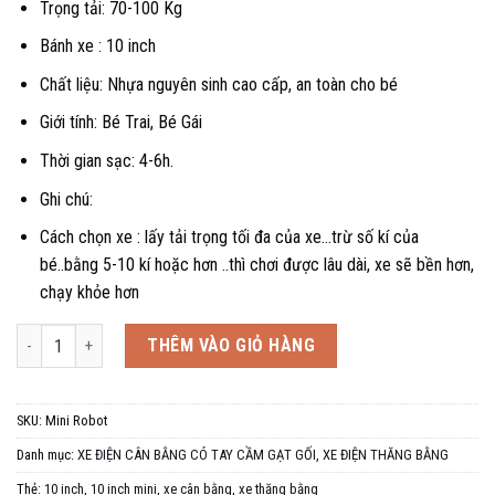
Trọng tải: 70-100 Kg
Bánh xe : 10 inch
Chất liệu: Nhựa nguyên sinh cao cấp, an toàn cho bé
Giới tính: Bé Trai, Bé Gái
Thời gian sạc: 4-6h.
Ghi chú:
Cách chọn xe : lấy tải trọng tối đa của xe…trừ số kí của
bé..bằng 5-10 kí hoặc hơn ..thì chơi được lâu dài, xe sẽ bền hơn,
chạy khỏe hơn
Xe điện cân bằng 10 inch, Mini Robot, thế hệ mới, có tay cầm mini số lư
THÊM VÀO GIỎ HÀNG
SKU:
Mini Robot
Danh mục:
XE ĐIỆN CÂN BẰNG CÓ TAY CẦM GẠT GỐI
,
XE ĐIỆN THĂNG BẰNG
Thẻ:
10 inch
,
10 inch mini
,
xe cân bằng
,
xe thăng bằng