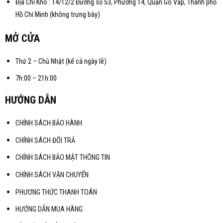
Địa Chỉ Kho : 14/12/2 Đường số 53, Phường 14, Quận Gò Vấp, Thành phố
Hồ Chí Minh (không trưng bày)
MỞ CỬA
Thứ 2 – Chủ Nhật (kể cả ngày lễ)
7h:00 – 21h:00
HƯỚNG DẪN
CHÍNH SÁCH BẢO HÀNH
CHÍNH SÁCH ĐỔI TRẢ
CHÍNH SÁCH BẢO MẬT THÔNG TIN
CHÍNH SÁCH VẬN CHUYỂN
PHƯƠNG THỨC THANH TOÁN
HƯỚNG DẪN MUA HÀNG