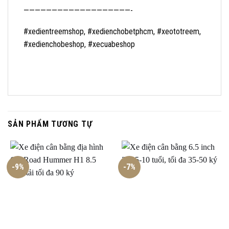
———————————————————-
#xedientreemshop, #xedienchobetphcm, #xeototreem,
#xedienchobeshop, #xecuabeshop
SẢN PHẨM TƯƠNG TỰ
-9%
-7%