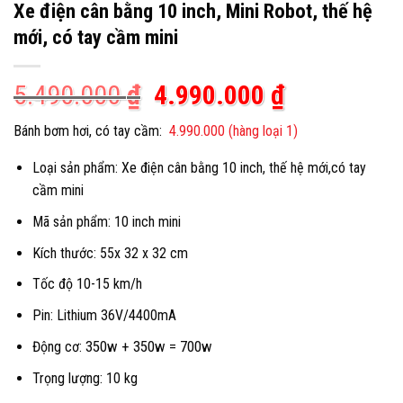
Xe điện cân bằng 10 inch, Mini Robot, thế hệ
mới, có tay cầm mini
Giá
Giá
5.490.000
₫
4.990.000
₫
gốc
hiện
Bánh bơm hơi, có tay cầm:
4.990.000 (hàng loại 1)
là:
tại
Loại sản phẩm: Xe điện cân bằng 10 inch, thế hệ mới,có tay
5.490.000 ₫.
là:
cầm mini
4.990.000 
Mã sản phẩm: 10 inch mini
Kích thước: 55x 32 x 32 cm
Tốc độ 10-15 km/h
Pin: Lithium 36V/4400mA
350w + 350w = 700w
Động cơ:
Trọng lượng: 10 kg