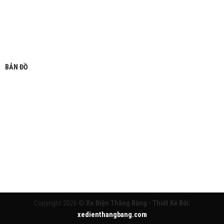
BẢN ĐỒ
Copyright 2026 ©
Xe Điện Thăng Bằng - Thiết Kế Bởi:
xedienthangbang.com